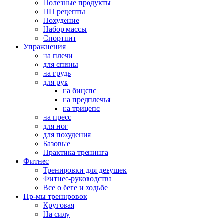
Полезные продукты
ПП рецепты
Похудение
Набор массы
Спортпит
Упражнения
на плечи
для спины
на грудь
для рук
на бицепс
на предплечья
на трицепс
на пресс
для ног
для похудения
Базовые
Практика тренинга
Фитнес
Тренировки для девушек
Фитнес-руководства
Все о беге и ходьбе
Пр-мы тренировок
Круговая
На силу