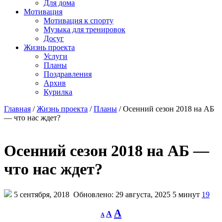
Для дома
Мотивация
Мотивация к спорту
Музыка для тренировок
Досуг
Жизнь проекта
Услуги
Планы
Поздравления
Архив
Курилка
Главная
/
Жизнь проекта
/
Планы
/
Осенний сезон 2018 на АБ
— что нас ждет?
Осенний сезон 2018 на АБ —
что нас ждет?
5 сентября, 2018
Обновлено: 29 августа, 2025
5 минут
19
Decrease
Reset
Increase
A
A
A
font
font
size.