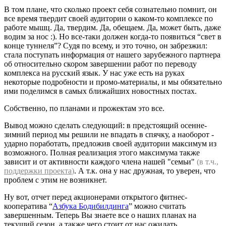
В том плане, что сколько проект себя сознательно помнит, он
все время твердит своей аудитории о каком-то комплексе по
работе мышц. Да, твердим. Да, обещаем. Да, может быть, даже
водим за нос :). Но все-таки должен когда-то появиться “свет в
конце туннеля”? Судя по всему, и это точно, он забрезжил:
стала поступать информация от нашего зарубежного партнера
об относительно скором завершении работ по переводу
комплекса на русский язык. У нас уже есть на руках
некоторые подробности и промо-материалы, и мы обязательно
ими поделимся в самых ближайших новостных постах.
Собственно, по планами и прожектам это все.
Вывод можно сделать следующий: в предстоящий осенне-
зимний период мы решили не впадать в спячку, а наоборот -
ударно поработать, предложив своей аудитории максимум из
возможного. Полная реализация этого максимума также
зависит и от активности каждого члена нашей "семьи"
(в т.ч.,
поддержки проекта
)
. А т.к. она у нас дружная, то уверен, что
проблем с этим не возникнет.
Ну вот, отчет перед акционерами открытого фитнес-
кооператива “
Азбука Бодибилдинга
” можно считать
завершенным. Теперь Вы знаете все о наших планах на
текущий сезон, а также чего стоит от нас ожидать.