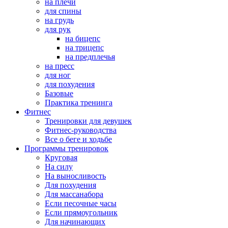
на плечи
для спины
на грудь
для рук
на бицепс
на трицепс
на предплечья
на пресс
для ног
для похудения
Базовые
Практика тренинга
Фитнес
Тренировки для девушек
Фитнес-руководства
Все о беге и ходьбе
Программы тренировок
Круговая
На силу
На выносливость
Для похудения
Для массанабора
Если песочные часы
Если прямоугольник
Для начинающих