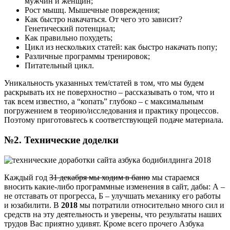
мужчин и женщин;
Рост мышц. Мышечные повреждения;
Как быстро накачаться. От чего это зависит?
Генетический потенциал;
Как правильно похудеть;
Цикл из нескольких статей: как быстро накачать попу;
Различные программы тренировок;
Питательный цикл.
Уникальность указанных тем/статей в том, что мы будем
раскрывать их не поверхностно – рассказывать о том, что и
так всем известно, а “копать” глубоко – с максимальным
погружением в теорию/исследования и практику процессов.
Поэтому приготовьтесь к соответствующей подаче материала.
№2. Технические доделки
Каждый год
31 декабря мы ходим в баню
мы стараемся
вносить какие-либо программные изменения в сайт, дабы: А –
не отставать от прогресса, Б – улучшать механику его работы
и юзабилити. В
2018
мы потратили относительно много сил и
средств на эту деятельность и уверены, что результаты наших
трудов Вас приятно удивят. Кроме всего прочего Азбука