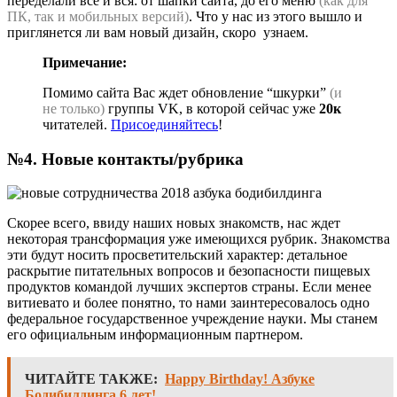
переделали всё и вся: от шапки сайта, до его меню
(как для
ПК, так и мобильных версий)
. Что у нас из этого вышло и
приглянется ли вам новый дизайн, скоро узнаем.
Примечание:
Помимо сайта Вас ждет обновление “шкурки”
(и
не только)
группы VK, в которой сейчас уже
20к
читателей.
Присоединяйтесь
!
№4. Новые контакты/рубрика
Скорее всего, ввиду наших новых знакомств, нас ждет
некоторая трансформация уже имеющихся рубрик. Знакомства
эти будут носить просветительский характер: детальное
раскрытие питательных вопросов и безопасности пищевых
продуктов командой лучших экспертов страны. Если менее
витиевато и более понятно, то нами заинтересовалось одно
федеральное государственное учреждение науки. Мы станем
его официальным информационным партнером.
ЧИТАЙТЕ ТАКЖЕ:
Happy Birthday! Азбуке
Бодибилдинга 6 лет!