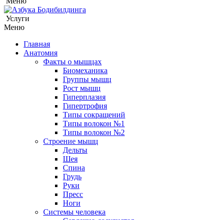
Меню
Услуги
Меню
Главная
Анатомия
Факты о мышцах
Биомеханика
Группы мышц
Рост мышц
Гиперплазия
Гипертрофия
Типы сокращений
Типы волокон №1
Типы волокон №2
Строение мышц
Дельты
Шея
Спина
Грудь
Руки
Пресс
Ноги
Системы человека