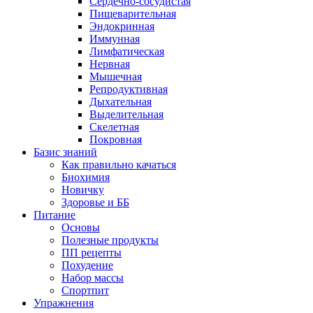
Сердечно-сосудистая
Пищеварительная
Эндокринная
Иммунная
Лимфатическая
Нервная
Мышечная
Репродуктивная
Дыхательная
Выделительная
Скелетная
Покровная
Базис знаний
Как правильно качаться
Биохимия
Новичку
Здоровье и ББ
Питание
Основы
Полезные продукты
ПП рецепты
Похудение
Набор массы
Спортпит
Упражнения