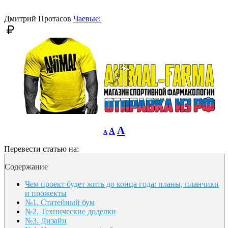
font
size.
size.
Дмитрий Протасов
Чаевые:
Decrease
Reset
Increase
A
A
A
font
font
size.
font
size.
Перевести статью на:
size.
Содержание
Чем проект будет жить до конца года: планы, планчики
и прожекты
№1. Статейный бум
№2. Технические доделки
№3. Дизайн