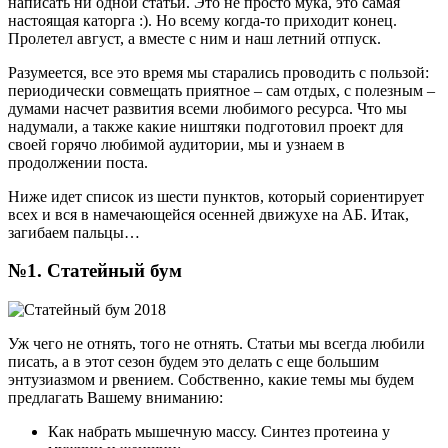
написать ни одной статьи. Это не просто мука, это самая
настоящая каторга :). Но всему когда-то приходит конец.
Пролетел август, а вместе с ним и наш летний отпуск.
Разумеется, все это время мы старались проводить с пользой:
периодически совмещать приятное – сам отдых, с полезным –
думами насчет развития всеми любимого ресурса. Что мы
надумали, а также какие ништяки подготовил проект для
своей горячо любимой аудитории, мы и узнаем в
продолжении поста.
Ниже идет список из шести пунктов, который сориентирует
всех и вся в намечающейся осенней движухе на АБ. Итак,
загибаем пальцы…
№1. Статейный бум
Уж чего не отнять, того не отнять. Статьи мы всегда любили
писать, а в этот сезон будем это делать с еще большим
энтузиазмом и рвением. Собственно, какие темы мы будем
предлагать Вашему вниманию:
Как набрать мышечную массу. Синтез протеина у