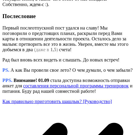
Собственно, ждем-с :).
Послесловие
Первый послеотпускной пост удался на славу! Мы
поговорили о предстоящих планах, раскрыли перед Вами
карты в отношении деятельности проекта. Осталось дело за
малым: претворить все это в жизнь. Уверен, вместе мы этого
добьемся в два
(даже в
1,5
)
счета!
Рад был вновь всех видеть и слышать. До новых встреч!
PS.
А как Вы провели свое лето? О чем думали, о чем забыли?
PPS.
Внимание! 01.09
стала доступна возможность отправки
анкет для
составления персональной программы тренировок
и
питания. Буду рад нашей совместной работе!
Как правильно приготовить шашлык? [Руководство]