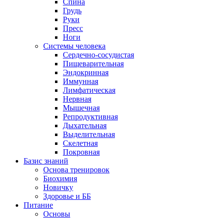
Спина
Грудь
Руки
Пресс
Ноги
Системы человека
Сердечно-сосудистая
Пищеварительная
Эндокринная
Иммунная
Лимфатическая
Нервная
Мышечная
Репродуктивная
Дыхательная
Выделительная
Скелетная
Покровная
Базис знаний
Основа тренировок
Биохимия
Новичку
Здоровье и ББ
Питание
Основы