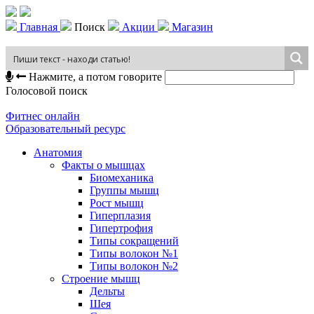
Главная
Поиск
Акции
Магазин
Нажмите, а потом говорите
Голосовой поиск
Фитнес онлайн
Образовательный ресурс
Анатомия
Факты о мышцах
Биомеханика
Группы мышц
Рост мышц
Гиперплазия
Гипертрофия
Типы сокращений
Типы волокон №1
Типы волокон №2
Строение мышц
Дельты
Шея