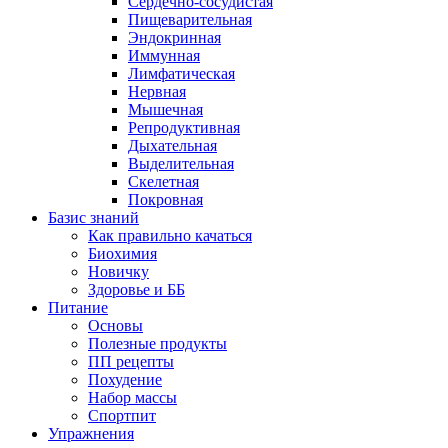
Сердечно-сосудистая
Пищеварительная
Эндокринная
Иммунная
Лимфатическая
Нервная
Мышечная
Репродуктивная
Дыхательная
Выделительная
Скелетная
Покровная
Базис знаний
Как правильно качаться
Биохимия
Новичку
Здоровье и ББ
Питание
Основы
Полезные продукты
ПП рецепты
Похудение
Набор массы
Спортпит
Упражнения