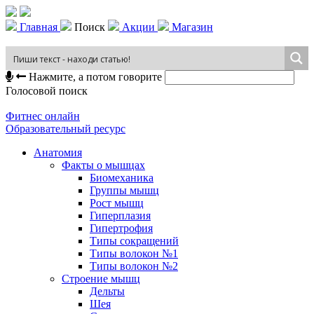
Главная
Поиск
Акции
Магазин
Нажмите, а потом говорите
Голосовой поиск
Фитнес онлайн
Образовательный ресурс
Анатомия
Факты о мышцах
Биомеханика
Группы мышц
Рост мышц
Гиперплазия
Гипертрофия
Типы сокращений
Типы волокон №1
Типы волокон №2
Строение мышц
Дельты
Шея