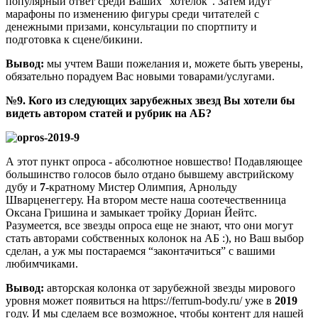
популярный ответ среди Ваших “хотелок”. Затем идут
марафоны по изменению фигуры среди читателей с
денежными призами, консультации по спортпиту и
подготовка к сцене/бикини.
Вывод:
мы учтем Ваши пожелания и, можете быть уверены,
обязательно порадуем Вас новыми товарами/услугами.
№9. Кого из следующих зарубежных звезд Вы хотели бы
видеть автором статей и рубрик на АБ?
А этот пункт опроса - абсолютное новшество! Подавляющее
большинство голосов было отдано бывшему австрийскому
дубу и
7-
кратному Мистер Олимпия, Арнольду
Шварценеггеру. На втором месте наша соотечественница
Оксана Гришина и замыкает тройку Дориан Йейтс.
Разумеется, все звезды опроса еще не знают, что они могут
стать авторами собственных колонок на АБ :), но Ваш выбор
сделан, а уж мы постараемся “законтачиться” с вашими
любимчиками.
Вывод:
авторская колонка от зарубежной звезды мирового
уровня может появиться на https://ferrum-body.ru/ уже в
2019
году. И мы сделаем все возможное, чтобы контент для нашей