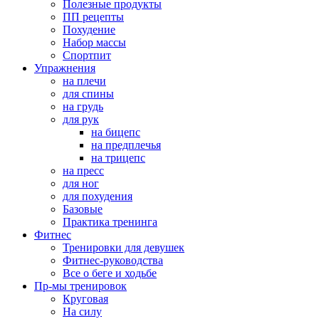
Полезные продукты
ПП рецепты
Похудение
Набор массы
Спортпит
Упражнения
на плечи
для спины
на грудь
для рук
на бицепс
на предплечья
на трицепс
на пресс
для ног
для похудения
Базовые
Практика тренинга
Фитнес
Тренировки для девушек
Фитнес-руководства
Все о беге и ходьбе
Пр-мы тренировок
Круговая
На силу