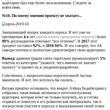
аудитории был еще более эксклюзивным. Следите за
новостями.
№10. По-моему мнению проекту не хватает...
Завершающий вопрос каждого опроса. И вот уже на
протяжении
4-х
лет
(время начала проведения опросов)
более
90%
респондентов отвечают “все отлично”. В
2017
этот
процент составил
92%,
в
2018
-
94%
. И это говорит, что АБ
самодостаточна и полностью удовлетворяет свою аудиторию.
Вывод:
администрация сайта тщательно проанализирует
5%
ответов из категории “укажите, чего именно не хватает
проекту” и примет их к сведению/разработке.
Собственно, с вопросительно-опросительной частью
закончили. И вот, что хотелось бы сказать…
Весьма приятно осознавать, что вокруг Азбука Бодибилдинга
собралась такая живая, активная и интеллектуальная
аудитория, которая хочет не только получать, но и готова
отдавать и помогать в его развитии как материально, так и
посредством участия в опросах и высказывания своей точки