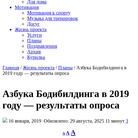
Для дома
Мотивация
Мотивация к спорту
Музыка для тренировок
Досуг
Жизнь проекта
Услуги
Планы
Поздравления
Архив
Курилка
Главная
/
Жизнь проекта
/
Планы
/
Азбука Бодибилдинга в
2019 году — результаты опроса
Азбука Бодибилдинга в 2019
году — результаты опроса
16 января, 2019
Обновлено: 29 августа, 2025
11 минут
3
Decrease
Reset
Increase
A
A
A
font
font
size.