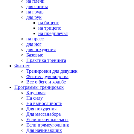
на плечи
для спины
на грудь
для рук
на бицепс
на трицепс
на предплечья
на пресс
для ног
для похудения
Базовые
Практика тренинга
Фитнес
Тренировки для девушек
Фитнес-руководства
Все о беге и ходьбе
Программы тренировок
Круговая
На силу
На выносливость
Для похудения
Для массанабора
Если песочные часы
Если прямоугольник
Для начинающих