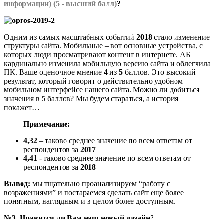
информации) (5 - высший балл)
?
Одним из самых масштабных событий
2018
стало изменение
структуры сайта. Мобильные – вот основные устройства, с
которых люди просматривают контент в интернете. АБ
кардинально изменила мобильную версию сайта и облегчила
ПК. Ваше оценочное мнение
4
из
5
баллов. Это высокий
результат, который говорит о действительно удобном
мобильном интерфейсе нашего сайта. Можно ли добиться
значения в
5
баллов? Мы будем стараться, а история
покажет…
Примечание:
4,32
– таково среднее значение по всем ответам от
респондентов за
2017
4,41
- таково среднее значение по всем ответам от
респондентов за
2018
Вывод:
мы тщательно проанализируем “работу с
возражениями” и постараемся сделать сайт еще более
понятным, наглядным и в целом более доступным.
№3. Нравится ли Вам наш новый дизайн?