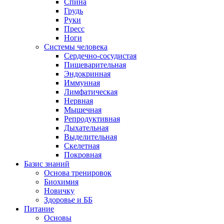
Спина
Грудь
Руки
Пресс
Ноги
Системы человека
Сердечно-сосудистая
Пищеварительная
Эндокринная
Иммунная
Лимфатическая
Нервная
Мышечная
Репродуктивная
Дыхательная
Выделительная
Скелетная
Покровная
Базис знаний
Основа тренировок
Биохимия
Новичку
Здоровье и ББ
Питание
Основы