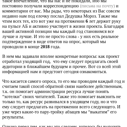
такое впечатление, что вы нас и не покидали, ибо мы
постоянно получали корреспонденцию
(письма на почту)
и
комментарии от вас. Мы рады, что некоторых из Вас совсем
недавно нам под елочку послал Дедушка Мороз. Также мы
чтим всех тех, кто вот уже на протяжении
6
лет держит руку
на пульсе АБ и активно участвует в жизни проекта. Благодаря
вашей активной позиции мы каждый год становимся все
лучше и лучше. И это не просто слова - у них есть реальное
подтверждение в виде ответов на опрос, который мы
проводили в конце
2018
года.
В нем мы задавали вполне конкретные вопросы: как проект
отработал уходящий год, что ему следует предлагать своей
аудитории в ближайшем будущем и прочее. Вот со всей этой
информацией нам и предстоит сегодня ознакомиться.
Что касается самого опроса, то его мы проводим каждый год и
считаем такой способ обратной связи наиболее действенным,
т.к. он помогает администрации ресурса лучше понять
“хотелки” своих читателей. Также это помогает выяснить не
только то, как ресурс развивался в уходящем году, но и что
ему следует предлагать на протяжении всего следующего. И
уже через какие-то пару-тройку абзацев мы “выкатим” его
результаты.
Однако перед тем, как мы это сделаем, хотелось бы выразить