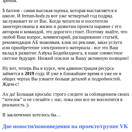
зрения.
5
баллов - самая высокая оценка, которая выставляется в
школе. И ferrum-body.ru вот уже четвертый год подряд
заслуживает ее от Вас. Когда читатели и посетители
заинтересованы в жизни и развитии проекта наравне с его
автором и командой, это дорогого стоит. Поэтому знайте, что
любой Ваш вопрос, комментарий, расшаривание статьей,
рекомендация АБ знакомым, клик по рекламе, заказ услуги
или приобретение электронного материала - все это Ваш
вклад в развитие Азбука Бодибилдинга, в наше совместное
светлое будущее. Низкий поклон за Вашу активную позицию!
Ну вот, теперь Вы в курсе, чем администрация ресурса
займется в
2019
году. И уже в ближайшее время и уже не в
общих чертах Вы узнаете больше деталей и подробностей.
Ждем-с!
Ах да! Большая просьба: строго следите за соблюдением своих
“хотелок” и не слезайте с нас, пока они все не воплотятся в
реальность :).
В заключении хотелось бы…
Две новости/нововведения на проекте/группе VK