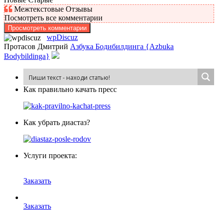
Межтекстовые Отзывы
Посмотреть все комментарии
Просмотреть комментарии
wpDiscuz
Протасов Дмитрий
Азбука Бодибилдинга {Azbuka
Bodybildinga}
Как пра­виль­но ка­чать пресс
Как убрать диастаз?
Услуги проекта:
Заказать
Заказать