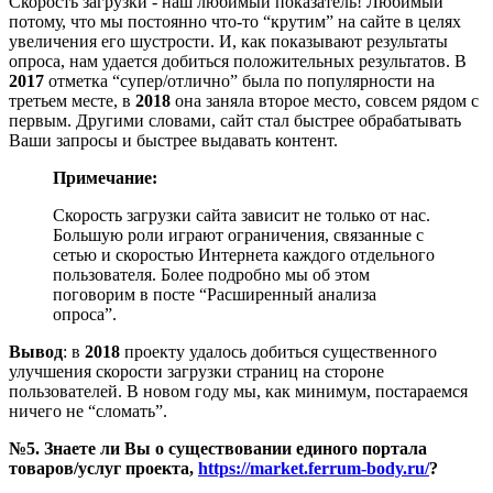
Скорость загрузки - наш любимый показатель! Любимый
потому, что мы постоянно что-то “крутим” на сайте в целях
увеличения его шустрости. И, как показывают результаты
опроса, нам удается добиться положительных результатов. В
2017
отметка “супер/отлично” была по популярности на
третьем месте, в
2018
она заняла второе место, совсем рядом с
первым. Другими словами, сайт стал быстрее обрабатывать
Ваши запросы и быстрее выдавать контент.
Примечание:
Скорость загрузки сайта зависит не только от нас.
Большую роли играют ограничения, связанные с
сетью и скоростью Интернета каждого отдельного
пользователя. Более подробно мы об этом
поговорим в посте “Расширенный анализа
опроса”.
Вывод
: в
2018
проекту удалось добиться существенного
улучшения скорости загрузки страниц на стороне
пользователей. В новом году мы, как минимум, постараемся
ничего не “сломать”.
№5. Знаете ли Вы о существовании единого портала
товаров/услуг проекта,
https://market.ferrum-body.ru/
?