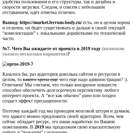
удобства пользования и его структуры, так и дизайна и
скорости загрузки. Следом, и совсем с небольшим
отставанием, идет отметка отлично.
Вывод:
https://market.ferrum-body.ru/
есть, он в целом хорош
и отличен, он будет существовать и дальше в своей текущей
“комплектации” с локальными доработками по технической
части.
№7. Чего Вы ожидаете от проекта в 2019 году
(возможно
указать несколько вариантов)
?
Казалось бы, раз аудитория довольна сайтом и ресурсом в
целом, то
какого хрена еще
чего еще надо администрации? :).
Отвечаем! Мы считаем, что только внедрение новшеств
способно обеспечить долгосрочную перспективу любого
интернет-проекта. А “все как обычно” рано или поздно
создаст эффект пресыщенности.
Поэтому каждый год мы проводим мозговой штурм и думаем,
что эдакого можно предложить своей аудитории. Всем, чем
сейчас обладает ресурс, это наши наработки по Вашим
пожеланиям. В
2019
мы продолжим свою изыскательную
работу и “выкатим” следующее: