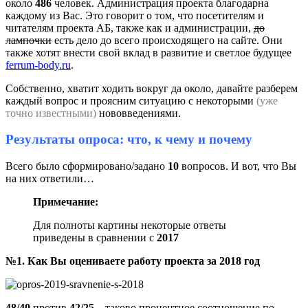
около
486
человек. Администрация проекта благодарна
каждому из Вас. Это говорит о том, что посетителям и
читателям проекта АБ, также как и администрации,
до
лампочки
есть дело до всего происходящего на сайте. Они
также хотят внести свой вклад в развитие и светлое будущее
ferrum-body.ru
.
Собственно, хватит ходить вокруг да около, давайте разберем
каждый вопрос и проясним ситуацию с некоторыми
(уже
точно известными)
нововведениями.
Результаты опроса: что, к чему и почему
Всего было сформировано/задано
10
вопросов. И вот, что Вы
на них ответили…
Примечание:
Для полноты картины некоторые ответы
приведены в сравнении с
2017
№1. Как Вы оцениваете работу проекта за 2018 год
48/40
против
42/25
– таково процентное соотношение по