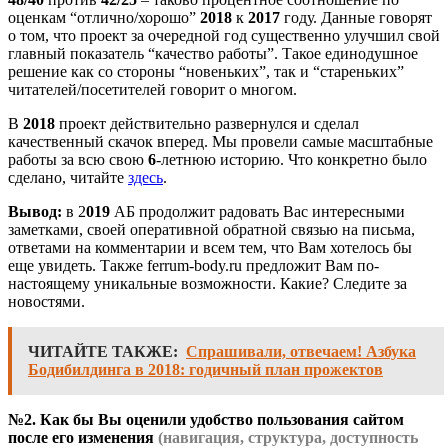
оценкам “отлично/хорошо”
2018
к
2017
году. Данные говорят
о том, что проект за очередной год существенно улучшил свой
главный показатель “качество работы”. Такое единодушное
решение как со стороны “новеньких”, так и “стареньких”
читателей/посетителей говорит о многом.
В
2018
проект действительно развернулся и сделал
качественный скачок вперед. Мы провели самые масштабные
работы за всю свою
6
-летнюю историю. Что конкретно было
сделано, читайте
здесь
.
Вывод:
в 2
019
АБ продолжит радовать Вас интересными
заметками, своей оперативной обратной связью на письма,
ответами на комментарии и всем тем, что Вам хотелось бы
еще увидеть. Также ferrum-body.ru предложит Вам по-
настоящему уникальные возможности. Какие? Следите за
новостями.
ЧИТАЙТЕ ТАКЖЕ:
Спрашивали, отвечаем! Азбука
Бодибилдинга в 2018: годичный план прожектов
№2.
Как бы Вы оценили удобство пользования сайтом
после его изменения
(навигация, структура, доступность