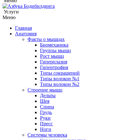
Меню
Услуги
Меню
Главная
Анатомия
Факты о мышцах
Биомеханика
Группы мышц
Рост мышц
Гиперплазия
Гипертрофия
Типы сокращений
Типы волокон №1
Типы волокон №2
Строение мышц
Дельты
Шея
Спина
Грудь
Руки
Пресс
Ноги
Системы человека