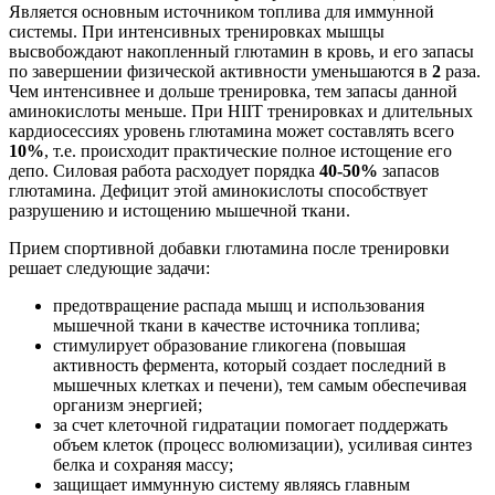
Является основным источником топлива для иммунной
системы. При интенсивных тренировках мышцы
высвобождают накопленный глютамин в кровь, и его запасы
по завершении физической активности уменьшаются в
2
раза.
Чем интенсивнее и дольше тренировка, тем запасы данной
аминокислоты меньше. При HIIT тренировках и длительных
кардиосессиях уровень глютамина может составлять всего
10%
, т.е. происходит практические полное истощение его
депо. Силовая работа расходует порядка
40-50%
запасов
глютамина. Дефицит этой аминокислоты способствует
разрушению и истощению мышечной ткани.
Прием спортивной добавки глютамина после тренировки
решает следующие задачи:
предотвращение распада мышц и использования
мышечной ткани в качестве источника топлива;
стимулирует образование гликогена (повышая
активность фермента, который создает последний в
мышечных клетках и печени), тем самым обеспечивая
организм энергией;
за счет клеточной гидратации помогает поддержать
объем клеток (процесс волюмизации), усиливая синтез
белка и сохраняя массу;
защищает иммунную систему являясь главным