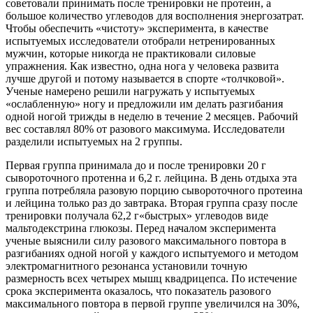
советовали принимать после тренировки не протеин, а
большое количество углеводов для восполнения энергозатрат.
Чтобы обеспечить «чистоту» эксперимента, в качестве
испытуемых исследователи отобрали нетренированных
мужчин, которые никогда не практиковали силовые
упражнения. Как известно, одна нога у человека развита
лучше другой и потому называется в спорте «толчковой».
Ученые намерено решили нагружать у испытуемых
«ослабленную» ногу и предложили им делать разгибания
одной ногой трижды в неделю в течение 2 месяцев. Рабочий
вес составлял 80% от разового максимума. Исследователи
разделили испытуемых на 2 группы.
Первая группа принимала до и после тренировки 20 г
сывороточного протенна и 6,2 г. лейцина. В день отдыха эта
группа потребляла разовую порцию сывороточного протеина
и лейцина только раз до завтрака. Вторая группа сразу после
тренировки получала 62,2 г«быстрых» углеводов виде
мальтодекстрина глюкозы. Перед началом эксперимента
ученые выяснили силу разового максимального повтора в
разгибаниях одной ногой у каждого испытуемого и методом
электромагнитного резонанса установили точную
размерность всех четырех мышц квадрицепса. По истечение
срока эксперимента оказалось, что показатель разового
максимального повтора в первой группе увеличился на 30%,