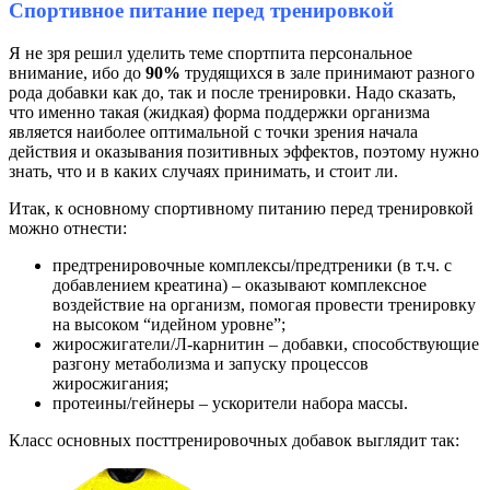
Спортивное питание перед тренировкой
Я не зря решил уделить теме спортпита персональное
внимание, ибо до
90%
трудящихся в зале принимают разного
рода добавки как до, так и после тренировки. Надо сказать,
что именно такая (жидкая) форма поддержки организма
является наиболее оптимальной с точки зрения начала
действия и оказывания позитивных эффектов, поэтому нужно
знать, что и в каких случаях принимать, и стоит ли.
Итак, к основному спортивному питанию перед тренировкой
можно отнести:
предтренировочные комплексы/предтреники (в т.ч. с
добавлением креатина) – оказывают комплексное
воздействие на организм, помогая провести тренировку
на высоком “идейном уровне”;
жиросжигатели/Л-карнитин – добавки, способствующие
разгону метаболизма и запуску процессов
жиросжигания;
протеины/гейнеры – ускорители набора массы.
Класс основных посттренировочных добавок выглядит так: