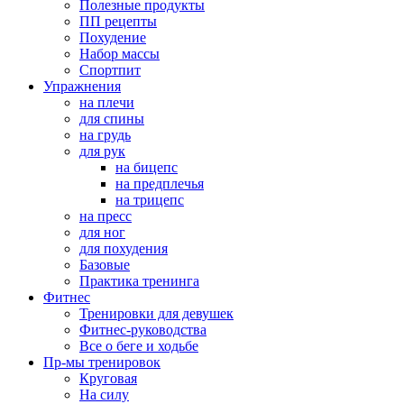
Полезные продукты
ПП рецепты
Похудение
Набор массы
Спортпит
Упражнения
на плечи
для спины
на грудь
для рук
на бицепс
на предплечья
на трицепс
на пресс
для ног
для похудения
Базовые
Практика тренинга
Фитнес
Тренировки для девушек
Фитнес-руководства
Все о беге и ходьбе
Пр-мы тренировок
Круговая
На силу