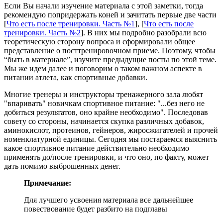
Если Вы начали изучение материала с этой заметки, тогда
рекомендую попридержать коней и зачитать первые две части
[
Что есть после тренировки. Часть №1
], [
Что есть после
тренировки. Часть №2
]. В них мы подробно разобрали всю
теоретическую сторону вопроса и сформировали общее
представление о посттренировочном приеме. Поэтому, чтобы
“быть в материале”, изучите предыдущие посты по этой теме.
Мы же идем далее и поговорим о таком важном аспекте в
питании атлета, как спортивные добавки.
Многие тренеры и инструкторы тренажерного зала любят
"впаривать" новичкам спортивное питание: "...без него не
добиться результатов, оно крайне необходимо". Последовав
совету со стороны, начинается скупка различных добавок,
аминокислот, протеинов, гейнеров, жиросжигателей и прочей
номенклатурной единицы. Сегодня мы постараемся выяснить
какое спортивное питание действительно необходимо
применять до/после тренировки, и что оно, по факту, может
дать помимо выброшенных денег.
Примечание:
Для лучшего усвоения материала все дальнейшее
повествование будет разбито на подглавы