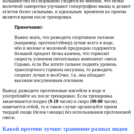
Большинство исследований сходятся во мнении, что белки
молочной сыворотки улучшают гипертрофию мышц и делают
атлетов более сильными, и идеальным временем их приема
является время после тренировки.
Примечание:
Важно знать, что разводить спортивное питание
(например, протеин/гейнер) лучше всего в воде,
ибо в молоке и молочной продукции содержится
большой процент белка казеина, что тормозит
скорость усвоения питательных компонент смеси.
Однако, если Вы хотите сильнее поднять уровень
транспортного гормона инсулина, то разводить
спорпит лучше в молОчке, т.к. она обладает
высоким инсулиновым откликом
Вывод: разводите протеиновые коктейли в воде и
употребляйте их после тренировки. Если тренировка
заканчивается поздно (
9-10
часов) и скоро (
00-00
часов)
намечается отбой, то в таком случае организуйте прием
твердой пищи (белок+овощи) без использования протеиновой
смеси.
Какой протеин лучше: сравнение разных видов