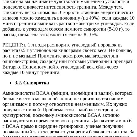
гликогена вы начинаете чувствовать мышечную усталость и
поневоле снижаете интенсивность тренинга. Между тем,
гликогену легко «помочь». Скорость «таяния» энергетических
запасов можно замедлить вполовину (на 49%), если каждые 10
минут тренинга выпивать раствор «быстрых» углеводов. Если
добавить к углеводам совсем немного сыворотки (5-10 г), то
распад гликогена затормозится еще на 8-10%.
РЕЦЕПТ: в 1 л воды растворите углеводный порошок из
расчета 0,5 г углеводов на килограмм своего веса. Не больше,
но и не меньше! Примените декстрозу, мальтодекстрин,
олигодекстрины, сахарозу или готовый углеводный препарат
Витарго. Понемногу пейте углеводный коктейль через
каждые 10 минут тренинга.
3.2. Сыворотка
Аминокислоты ВСАА (лейцин, изолейцин и валин), которых
больше всего в мышечной ткани, не производятся нашим
организмом и потому относятся к незаменимым. Их нужно
получать с пищей. Проблема стоит наиболее остро для
культуристов, поскольку аминокислоты ВСАА активно
расходуются во время силового тренинга. Давая атлетам по 6
г ВСАА прямо в середине тренировки, ученые получили
неожиданный эффект резкого ускорения белкового синтеза. За