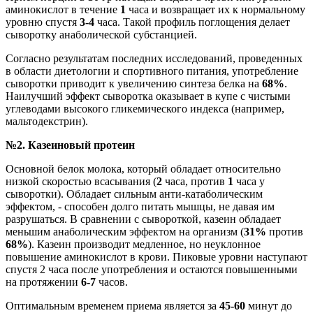
аминокислот в течение
1
часа и возвращает их к нормальному
уровню спустя
3-4
часа. Такой профиль поглощения делает
сыворотку анаболической субстанцией.
Согласно результатам последних исследований, проведенных
в области диетологии и спортивного питания, употребление
сыворотки приводит к увеличению синтеза белка на
68%
.
Наилучший эффект сыворотка оказывает в купе с чистыми
углеводами высокого гликемического индекса (например,
мальтодекстрин).
№2. Казеиновый протеин
Основной белок молока, который обладает относительно
низкой скоростью всасывания (
2
часа, против
1
часа у
сыворотки). Обладает сильным анти-катаболическим
эффектом, - способен долго питать мышцы, не давая им
разрушаться. В сравнении с сывороткой, казеин обладает
меньшим анаболическим эффектом на организм (
31%
против
68%
). Казеин производит медленное, но неуклонное
повышение аминокислот в крови. Пиковые уровни наступают
спустя 2 часа после употребления и остаются повышенными
на протяжении
6-7
часов.
Оптимальным временем приема является за
45-60
минут до