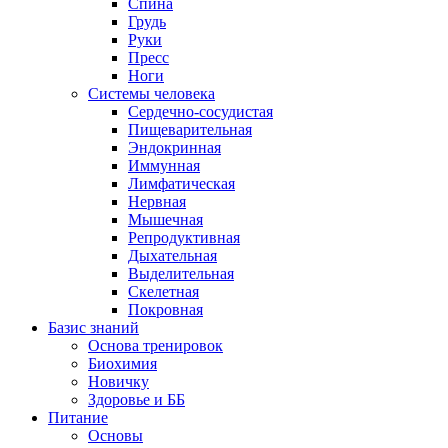
Спина
Грудь
Руки
Пресс
Ноги
Системы человека
Сердечно-сосудистая
Пищеварительная
Эндокринная
Иммунная
Лимфатическая
Нервная
Мышечная
Репродуктивная
Дыхательная
Выделительная
Скелетная
Покровная
Базис знаний
Основа тренировок
Биохимия
Новичку
Здоровье и ББ
Питание
Основы