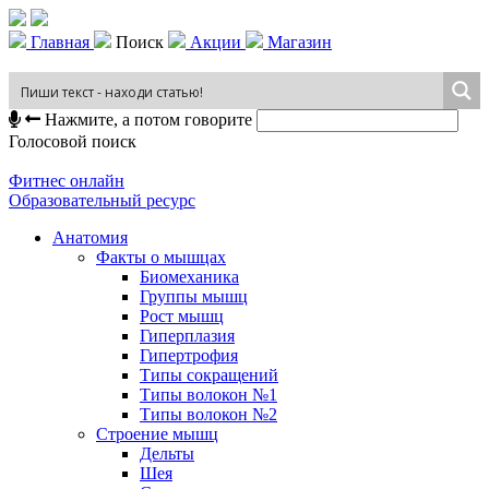
Главная
Поиск
Акции
Магазин
Нажмите, а потом говорите
Голосовой поиск
Фитнес онлайн
Образовательный ресурс
Анатомия
Факты о мышцах
Биомеханика
Группы мышц
Рост мышц
Гиперплазия
Гипертрофия
Типы сокращений
Типы волокон №1
Типы волокон №2
Строение мышц
Дельты
Шея