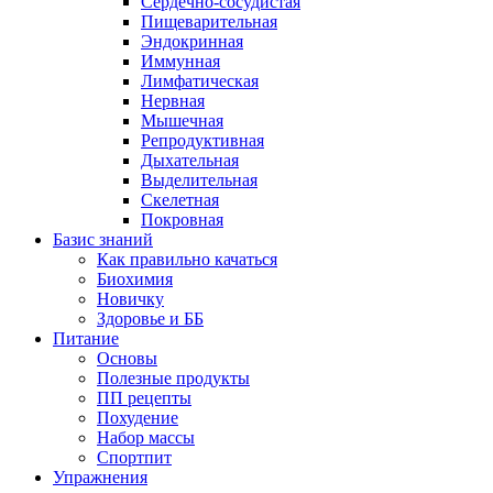
Сердечно-сосудистая
Пищеварительная
Эндокринная
Иммунная
Лимфатическая
Нервная
Мышечная
Репродуктивная
Дыхательная
Выделительная
Скелетная
Покровная
Базис знаний
Как правильно качаться
Биохимия
Новичку
Здоровье и ББ
Питание
Основы
Полезные продукты
ПП рецепты
Похудение
Набор массы
Спортпит
Упражнения