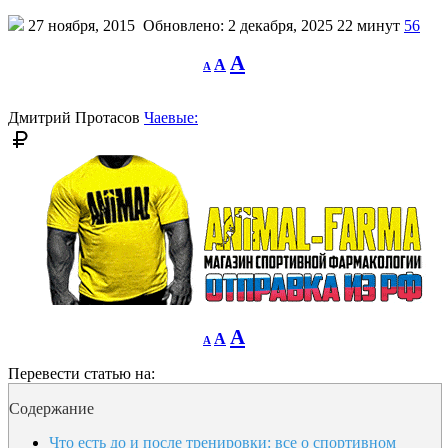
27 ноября, 2015
Обновлено: 2 декабря, 2025
22 минут
56
Decrease
Reset
Increase
A
A
A
font
font
size.
font
size.
size.
Дмитрий Протасов
Чаевые:
Decrease
Reset
Increase
A
A
A
font
font
size.
font
size.
Перевести статью на:
size.
Содержание
Что есть до и после тренировки: все о спортивном