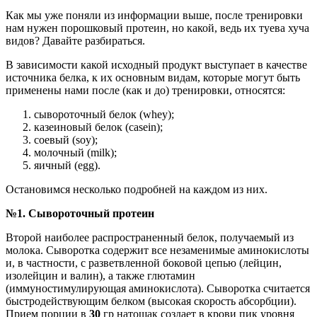
Как мы уже поняли из информации выше, после тренировки
нам нужен порошковый протеин, но какой, ведь их туева хуча
видов? Давайте разбираться.
В зависимости какой исходный продукт выступает в качестве
источника белка, к их основным видам, которые могут быть
применены нами после (как и до) тренировки, относятся:
сывороточный белок (whey);
казеиновый белок (casein);
соевый (soy);
молочный (milk);
яичный (egg).
Остановимся несколько подробней на каждом из них.
№1. Сывороточный протеин
Второй наиболее распространенный белок, получаемый из
молока. Сыворотка содержит все незаменимые аминокислоты
и, в частности, с разветвленной боковой цепью (лейцин,
изолейцин и валин), а также глютамин
(иммуностимулирующая аминокислота). Сыворотка считается
быстродействующим белком (высокая скорость абсорбции).
Прием порции в
30
гр натощак создает в крови пик уровня