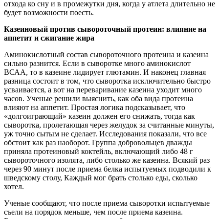
отхода ко сну и в промежутки дня, когда у атлета длительно не
будет возможности поесть.
Казеиновый против сывороточный протеин: влияние на
аппетит и сжигание жира
Аминокислотный состав сывороточного протеина и казеина
сильно разнится. Если в сыворотке много аминокислот
ВСАА, то в казеине лидирует глютамин. И наконец главная
разница состоит в том, что сыворотка исключительно быстро
усваивается, а вот на переваривание казеина уходит много
часов. Ученые решили выяснить, как оба вида протеина
влияют на аппетит. Простая логика подсказывает, что
«долгоиграющий» казеин должен его снижать, тогда как
сыворотка, пролетающая через желудок за считанные минуты,
уж точно сытым не сделает. Исследования показали, что все
обстоит как раз наоборот. Группа добровольцев дважды
приняла протеиновый коктейль, включающий либо 48 г
сывороточного изолята, либо столько же казеина. Всякий раз
через 90 минут после приема белка испытуемых подводили к
шведскому столу, Каждый мог брать столько еды, сколько
хотел.
Ученые сообщают, что после приема сыворотки испытуемые
съели на порядок меньше, чем после приема казеина.