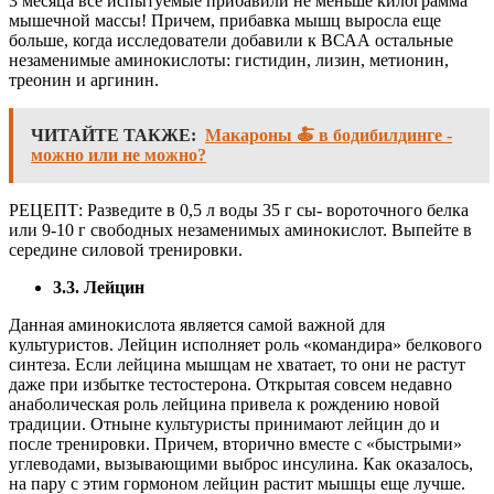
3 месяца все испытуемые прибавили не меньше килограмма
мышечной массы! Причем, прибавка мышц выросла еще
больше, когда исследователи добавили к ВСАА остальные
незаменимые аминокислоты: гистидин, лизин, метионин,
треонин и аргинин.
ЧИТАЙТЕ ТАКЖЕ:
Макароны 🍝 в бодибилдинге -
можно или не можно?
РЕЦЕПТ: Разведите в 0,5 л воды 35 г сы- вороточного белка
или 9-10 г свободных незаменимых аминокислот. Выпейте в
середине силовой тренировки.
3.3. Лейцин
Данная аминокислота является самой важной для
культуристов. Лейцин исполняет роль «командира» белкового
синтеза. Если лейцина мышцам не хватает, то они не растут
даже при избытке тестостерона. Открытая совсем недавно
анаболическая роль лейцина привела к рождению новой
традиции. Отныне культуристы принимают лейцин до и
после тренировки. Причем, вторично вместе с «быстрыми»
углеводами, вызывающими выброс инсулина. Как оказалось,
на пару с этим гормоном лейцин растит мышцы еще лучше.