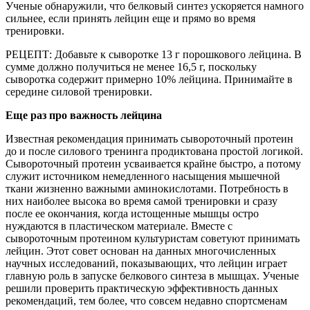
Ученые обнаружили, что белковый синтез ускоряется намного
сильнее, если принять лейцин еще и прямо во время
тренировки.
РЕЦЕПТ: Добавьте к сыворотке 13 г порошкового лейцина. В
сумме должно получиться не менее 16,5 г, поскольку
сыворотка содержит примерно 10% лейцина. Принимайте в
середине силовой тренировки.
Еще раз про важность лейцина
Известная рекомендация принимать сывороточный протеин
до и после силового тренинга продиктована простой логикой.
Сывороточный протеин усваивается крайне быстро, а потому
служит источником немедленного насыщения мышечной
ткани жизненно важными аминокислотами. Потребность в
них наиболее высока во время самой тренировки и сразу
после ее окончания, когда истощенные мышцы остро
нуждаются в пластическом материале. Вместе с
сывороточным протеином культуристам советуют принимать
лейцин. Этот совет основан на данных многочисленных
научных исследований, показывающих, что лейцин играет
главную роль в запуске белкового синтеза в мышцах. Ученые
решили проверить практическую эффективность данных
рекомендаций, тем более, что совсем недавно спортсменам