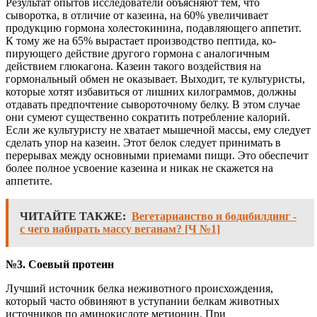
Результат опытов исследователи объясняют тем, что
сыворотка, в отличие от казеина, на 60% увеличивает
продукцию гормона холестокинина, подавляющего аппетит.
К тому же на 65% вырастает производство пептида, ко-
пирующего действие другого гормона с аналогичным
действием глюкагона. Казеин такого воздействия на
гормональный обмен не оказывает. Выходит, те культуристы,
которые хотят избавиться от лишних килограммов, должны
отдавать предпочтение сывороточному белку. В этом случае
они сумеют существенно сократить потребление калорий.
Если же культуристу не хватает мышечной массы, ему следует
сделать упор на казеин. Этот белок следует принимать в
перерывах между основными приемами пищи. Это обеспечит
более полное усвоение казеина и никак не скажется на
аппетите.
ЧИТАЙТЕ ТАКЖЕ:
Вегетарианство и бодибилдинг -
с чего набирать массу веганам? [Ч №1]
№3. Соевый протеин
Лучший источник белка неживотного происхождения,
который часто обвиняют в уступании белкам животных
источников по аминокислоте метионин. При