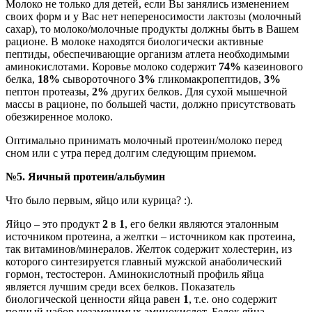
Молоко не только для детей, если Вы занялись изменением
своих форм и у Вас нет непереносимости лактозы (молочный
сахар), то молоко/молочные продукты должны быть в Вашем
рационе. В молоке находятся биологически активные
пептиды, обеспечивающие организм атлета необходимыми
аминокислотами. Коровье молоко содержит
74%
казеинового
белка,
18%
сывороточного
3%
гликомакропептидов,
3%
пептон протеазы,
2%
других белков. Для сухой мышечной
массы в рационе, по большей части, должно присутствовать
обезжиренное молоко.
Оптимально принимать молочный протеин/молоко перед
сном или с утра перед долгим следующим приемом.
№5. Яичный протеин/альбумин
Что было первым, яйцо или курица? :).
Яйцо – это продукт
2
в
1
, его белки являются эталонным
источником протеина, а желтки – источником как протеина,
так витаминов/минералов. Желток содержит холестерин, из
которого синтезируется главный мужской анаболический
гормон, тестостерон. Аминокислотный профиль яйца
является лучшим среди всех белков. Показатель
биологической ценности яйца равен
1
, т.е. оно содержит
полный набор незаменимых аминокислот. Белок яйца