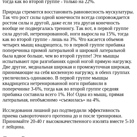
тогда как во второй группе - только на 22%.
Природа стремится восстановить равновесность мускулатуры.
Так что рост силы одной конечности всегда сопровождается
ростом силы и другой, даже если эта другая конечность
вообще не подвергалась тренингу. Так вот, в первой группе
сила другой, нетренированной, ноги выросла на 15%, тогда
как во второй группе - лишь на 3%. Что касается объемов
четырех мышц квадрицепса, то в первой группе прибавка
поперечника примой латеральной и широкой латеральной
была вдвое больше, чем во второй группе! Эти мышцы
испытывают при разгибаниях одной ногой прямую нагрузку.
Две другие, медиальная широкая и промежуточная широкая,
принимающие на себя косвенную нагрузку, в обеих группах
увеличились одинаково. В первой группе мышцы
квадрицепса нетренированной ноги прибавили в
поперечнике 3-6%, тогда как во второй группе средняя
прибавка составила всего 1%. Но! Одна из мышц, прямая
латеральная, необъяснимо «съежилась» на 4%.
Исследования лишний раз подтвердили эффективность
приема сывороточного протеина до и после тренировки.
Принимайте 20-40 г высококачественного изолята вместе 5-10
г лейцина.