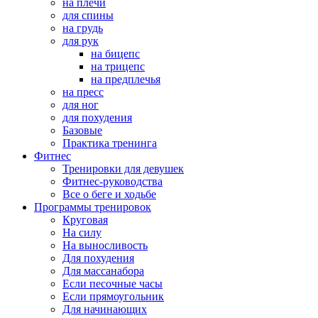
на плечи
для спины
на грудь
для рук
на бицепс
на трицепс
на предплечья
на пресс
для ног
для похудения
Базовые
Практика тренинга
Фитнес
Тренировки для девушек
Фитнес-руководства
Все о беге и ходьбе
Программы тренировок
Круговая
На силу
На выносливость
Для похудения
Для массанабора
Если песочные часы
Если прямоугольник
Для начинающих