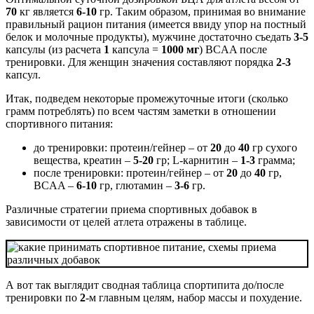
70
кг является
6-10
гр. Таким образом, принимая во внимание
правильный рацион питания (имеется ввиду упор на постный
белок и молочные продукты), мужчине достаточно съедать
3-5
капсулы (из расчета
1
капсула =
1000 мг
) BCAA после
тренировки. Для женщин значения составляют порядка
2-3
капсул.
Итак, подведем некоторые промежуточные итоги (сколько
грамм потреблять) по всем частям заметки в отношении
спортивного питания:
до тренировки: протеин/гейнер – от
20
до
40
гр сухого
вещества, креатин –
5-20
гр; L-карнитин –
1-3
грамма;
после тренировки: протеин/гейнер – от
20
до
40
гр,
BCAA –
6-10
гр, глютамин –
3-6
гр.
Различные стратегии приема спортивных добавок в
зависимости от целей атлета отражены в таблице.
А вот так выглядит сводная таблица спортипита до/после
тренировки по
2
-м главным целям, набор массы и похудение.