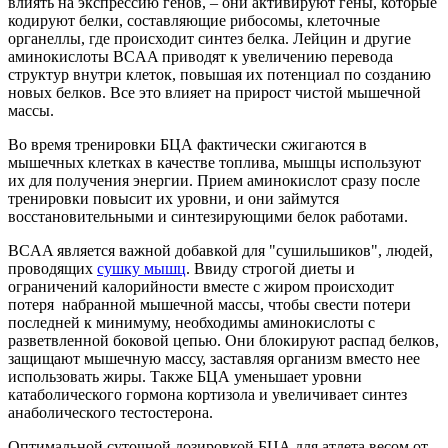
влиять на экспрессию генов, – они активируют гены, которые
кодируют белки, составляющие рибосомы, клеточные
органеллы, где происходит синтез белка. Лейцин и другие
аминокислоты BCAA приводят к увеличению перевода
структур внутри клеток, повышая их потенциал по созданию
новых белков. Все это влияет на прирост чистой мышечной
массы.
Во время тренировки БЦА фактически сжигаются в
мышечных клетках в качестве топлива, мышцы используют
их для получения энергии. Прием аминокислот сразу после
тренировки повысит их уровни, и они займутся
восстановительными и синтезирующими белок работами.
BCAA является важной добавкой для "сушильшиков", людей,
проводящих
сушку мышц
. Ввиду строгой диеты и
ограничений калорийности вместе с жиром происходит
потеря набранной мышечной массы, чтобы свести потери
последней к минимуму, необходимы аминокислоты с
разветвленной боковой цепью. Они блокируют распад белков,
защищают мышечную массу, заставляя организм вместо нее
использовать жиры. Также БЦА уменьшает уровни
катаболического гормона кортизола и увеличивает синтез
анаболического тестостерона.
Оптимальной суточной дозировкой БЦА для атлета весом от