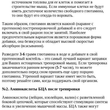
источником топлива для ее клеток и помогает в
строительстве мышц. Если иммунные клетки не будут
иметь достаточное количество свободного глютамина,
то они будут его откуда-то воровать.
Таким образом, глютамин является важной (наравне с
протеином) посттренировочной добавкой и его следует
включать в свой рацион после занятий. Наиболее
предпочтительным вариантом является порошковая форма
добавки, она безвкусна и обладает высокой скоростью
абсорбции (всасывания).
Разведите
3-6
грамм глютамина в воде и добавьте в свой
протеиновый коктейль – это самый лучший вариант заправки
для Ваших истощенных тренировкой мышц. Если тренировка
заканчивается ранним вечером (
5-7
часов), то можете
дополнительно перед сном принять еще одну порцию
глютамина. Утренний вариант также имеет место быть,
поэтому решайте сами, когда поддержать свой организм.
№2. Аминокислоты БЦА после тренировки
Аминокислоты (лейцин, изолейцин, валин) с разветвленной
боковой цепочкой, которые способствуют стимуляции синтеза
белка и увеличению мышечной массы. БЦА также могут