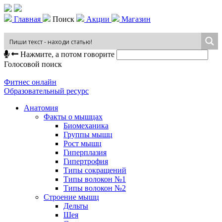
Главная
Поиск
Акции
Магазин
Нажмите, а потом говорите
Голосовой поиск
Фитнес онлайн
Образовательный ресурс
Анатомия
Факты о мышцах
Биомеханика
Группы мышц
Рост мышц
Гиперплазия
Гипертрофия
Типы сокращений
Типы волокон №1
Типы волокон №2
Строение мышц
Дельты
Шея