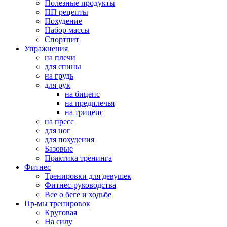
Полезные продукты
ПП рецепты
Похудение
Набор массы
Спортпит
Упражнения
на плечи
для спины
на грудь
для рук
на бицепс
на предплечья
на трицепс
на пресс
для ног
для похудения
Базовые
Практика тренинга
Фитнес
Тренировки для девушек
Фитнес-руководства
Все о беге и ходьбе
Пр-мы тренировок
Круговая
На силу