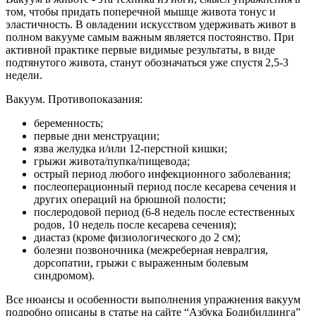
том, чтобы придать поперечной мышце живота тонус и
эластичность. В овладении искусством удерживать живот в
полном вакууме самым важным является постоянство. При
активной практике первые видимые результаты, в виде
подтянутого живота, станут обозначаться уже спустя 2,5-3
недели.
Вакуум. Противопоказания:
беременность;
первые дни менструации;
язва желудка и/или 12-перстной кишки;
грыжи живота/пупка/пищевода;
острый период любого инфекционного заболевания;
послеоперационный период после кесарева сечения и
других операций на брюшной полости;
послеродовой период (6-8 недель после естественных
родов, 10 недель после кесарева сечения);
диастаз (кроме физиологического до 2 см);
болезни позвоночника (межреберная невралгия,
дорсопатии, грыжи с выраженным болевым
синдромом).
Все нюансы и особенности выполнения упражнения вакуум
подробно описаны в статье на сайте “Азбука Бодибилдинга”