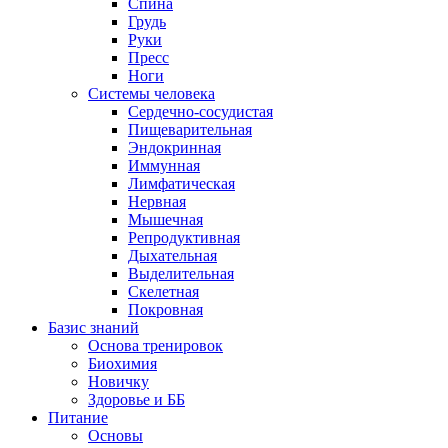
Спина
Грудь
Руки
Пресс
Ноги
Системы человека
Сердечно-сосудистая
Пищеварительная
Эндокринная
Иммунная
Лимфатическая
Нервная
Мышечная
Репродуктивная
Дыхательная
Выделительная
Скелетная
Покровная
Базис знаний
Основа тренировок
Биохимия
Новичку
Здоровье и ББ
Питание
Основы