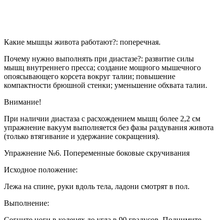
Какие мышцы живота работают?: поперечная.
Почему нужно выполнять при диастазе?: развитие силы
мышц внутреннего пресса; создание мощного мышечного
опоясывающего корсета вокруг талии; повышение
компактности брюшной стенки; уменьшение обхвата талии.
Внимание!
При наличии диастаза с расхождением мышц более 2,2 см
упражнение вакуум выполняется без фазы раздувания живота
(только втягивание и удержание сокращения).
Упражнение №6. Попеременные боковые скручивания
Исходное положение:
Лежа на спине, руки вдоль тела, ладони смотрят в пол.
Выполнение:
Согните ноги в коленях до угла в 90 градусов. Поднимите