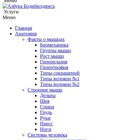
Меню
Услуги
Меню
Главная
Анатомия
Факты о мышцах
Биомеханика
Группы мышц
Рост мышц
Гиперплазия
Гипертрофия
Типы сокращений
Типы волокон №1
Типы волокон №2
Строение мышц
Дельты
Шея
Спина
Грудь
Руки
Пресс
Ноги
Системы человека