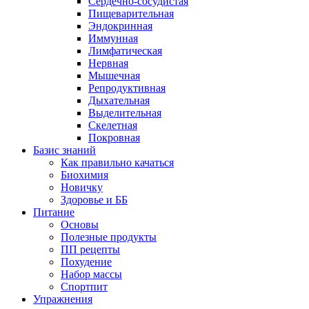
Сердечно-сосудистая
Пищеварительная
Эндокринная
Иммунная
Лимфатическая
Нервная
Мышечная
Репродуктивная
Дыхательная
Выделительная
Скелетная
Покровная
Базис знаний
Как правильно качаться
Биохимия
Новичку
Здоровье и ББ
Питание
Основы
Полезные продукты
ПП рецепты
Похудение
Набор массы
Спортпит
Упражнения