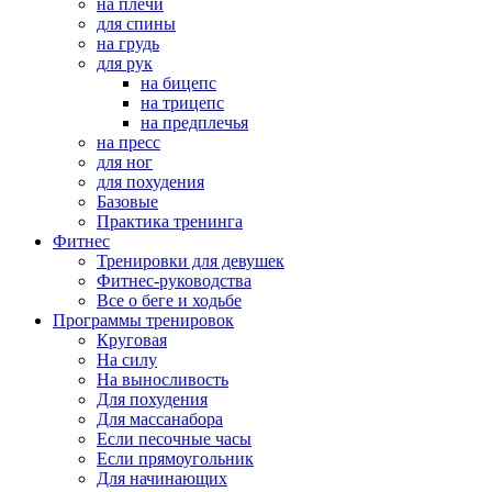
на плечи
для спины
на грудь
для рук
на бицепс
на трицепс
на предплечья
на пресс
для ног
для похудения
Базовые
Практика тренинга
Фитнес
Тренировки для девушек
Фитнес-руководства
Все о беге и ходьбе
Программы тренировок
Круговая
На силу
На выносливость
Для похудения
Для массанабора
Если песочные часы
Если прямоугольник
Для начинающих