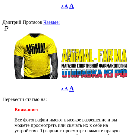
Decrease
Reset
Increase
A
A
A
font
font
size.
font
size.
size.
Дмитрий Протасов
Чаевые:
Decrease
Reset
Increase
A
A
A
font
font
size.
font
size.
Перевести статью на:
size.
Внимание:
Все фотографии имеют высокое разрешение и вы
можете просмотреть или скачать их к себе на
устройство. 1) вариант просмотр: нажмите правую