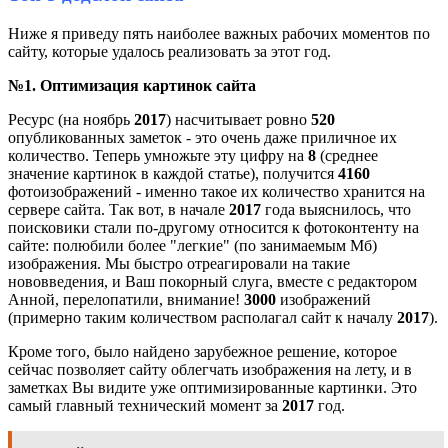
Ниже я приведу пять наиболее важных рабочих моментов по
сайту, которые удалось реализовать за этот год.
№1. Оптимизация картинок сайта
Ресурс (на ноябрь
2017
) насчитывает ровно
520
опубликованных заметок - это очень даже приличное их
количество. Теперь умножьте эту цифру на
8
(среднее
значение картинок в каждой статье), получится
4160
фотоизображений - именно такое их количество хранится на
сервере сайта. Так вот, в начале
2017
года выяснилось, что
поисковики стали по-другому относится к фотоконтенту на
сайте: полюбили более "легкие" (по занимаемым Мб)
изображения. Мы быстро отреагировали на такие
нововведения, и Ваш покорный слуга, вместе с редактором
Анной, перелопатили, внимание!
3000
изображений
(примерно таким количеством располагал сайт к началу
2017
).
Кроме того, было найдено зарубежное решение, которое
сейчас позволяет сайту облегчать изображения на лету, и в
заметках Вы видите уже оптимизированные картинки. Это
самый главный технический момент за
2017
год.