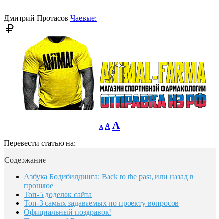
font
size.
size.
Дмитрий Протасов
Чаевые:
Decrease
Reset
Increase
A
A
A
font
font
size.
font
size.
Перевести статью на:
size.
Содержание
Азбука Бодибилдинга: Back to the past, или назад в
прошлое
Топ-5 доделок сайта
Топ-3 самых задаваемых по проекту вопросов
Официальный поздравок!