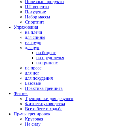
Полезные продукты
ПП рецепты
Похудение
Набор массы
Спортпит
Упражнения
на плечи
для спины
на грудь
для рук
на бицепс
на предплечья
на трицепс
на пресс
для ног
для похудения
Базовые
Практика тренинга
Фитнес
Тренировки для девушек
Фитнес-руководства
Все о беге и ходьбе
Пр-мы тренировок
Круговая
На силу