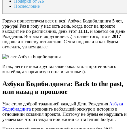
Подарки от АБ
Послесловие
Горячо приветствуем всех и вся! Азбука Бодибилдинга
5
лет,
ура-ура! Раз в году у нас есть день, когда пост на проекте
выходит не по расписанию, день этот
11.11
, и зовется он День
Рождения. Вот мы и округлились :) в плане того, что в
2017
подошли к своему пятилетию. С чем подошли и как будем
отмечать, узнаем далее.
Итак, несите пока хрустальные бокалы для протеинового
коктейля, а я организую стол и застолье :).
Азбука Бодибилдинга: Back to the past,
или назад в прошлое
Уже стало доброй традицией каждый День Рождения
Азбука
Бодибилдинга
проводить небольшой экскурс в историю в
отношении создания проекта. Поэтому не будем ее нарушать и
узнаем кое-что из закулисной жизни сайта ferrum-body.ru.