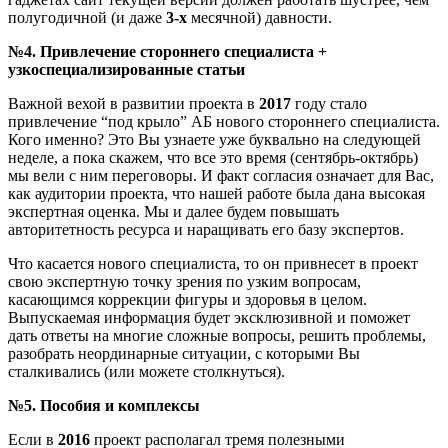
полугодичной (и даже
3-х
месячной) давности.
№4.
Привлечение стороннего специалиста +
узкоспециализированные статьи
Важной вехой в развитии проекта в
2017
году стало
привлечение “под крыло” АБ нового стороннего специалиста.
Кого именно? Это Вы узнаете уже буквально на следующей
неделе, а пока скажем, что все это время (сентябрь-октябрь)
мы вели с ним переговоры. И факт согласия означает для Вас,
как аудитории проекта, что нашей работе была дана высокая
экспертная оценка. Мы и далее будем повышать
авторитетность ресурса и наращивать его базу экспертов.
Что касается нового специалиста, то он привнесет в проект
свою экспертную точку зрения по узким вопросам,
касающимся коррекции фигуры и здоровья в целом.
Выпускаемая информация будет эксклюзивной и поможет
дать ответы на многие сложные вопросы, решить проблемы,
разобрать неординарные ситуации, с которыми Вы
сталкивались (или можете столкнуться).
№5. Пособия и комплексы
Если в
2016
проект располагал тремя полезными