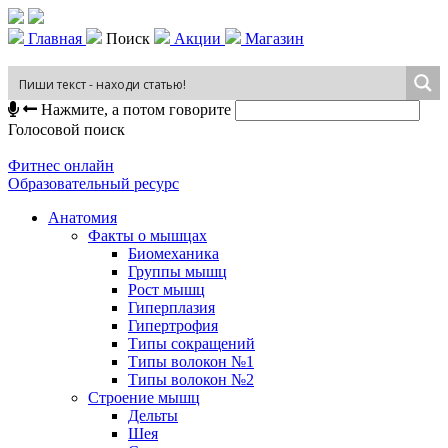
Главная
Поиск
Акции
Магазин
Нажмите, а потом говорите
Голосовой поиск
Фитнес онлайн
Образовательный ресурс
Анатомия
Факты о мышцах
Биомеханика
Группы мышц
Рост мышц
Гиперплазия
Гипертрофия
Типы сокращений
Типы волокон №1
Типы волокон №2
Строение мышц
Дельты
Шея