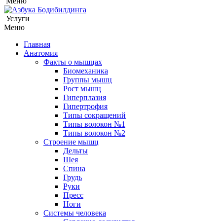
Меню
Услуги
Меню
Главная
Анатомия
Факты о мышцах
Биомеханика
Группы мышц
Рост мышц
Гиперплазия
Гипертрофия
Типы сокращений
Типы волокон №1
Типы волокон №2
Строение мышц
Дельты
Шея
Спина
Грудь
Руки
Пресс
Ноги
Системы человека