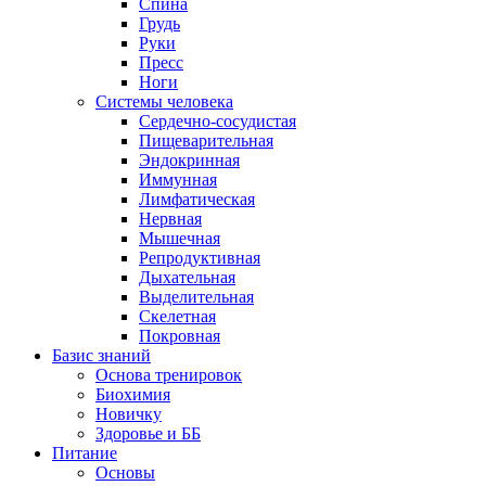
Спина
Грудь
Руки
Пресс
Ноги
Системы человека
Сердечно-сосудистая
Пищеварительная
Эндокринная
Иммунная
Лимфатическая
Нервная
Мышечная
Репродуктивная
Дыхательная
Выделительная
Скелетная
Покровная
Базис знаний
Основа тренировок
Биохимия
Новичку
Здоровье и ББ
Питание
Основы