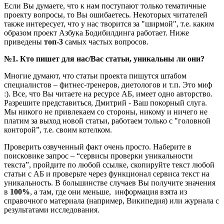
Если Вы думаете, что к нам поступают только тематичные
проекту вопросы, то Вы ошибаетесь. Некоторых читателей
также интересует, что у нас творится за "ширмой", т.е. каким
образом проект Азбука Бодибилдинга работает. Ниже
приведены
топ-3
самых частых вопросов.
№1. Кто пишет для нас/Вас статьи, уникальны ли они?
Многие думают, что статьи проекта пишутся штабом
специалистов – фитнес-тренеров, диетологов и т.п. Это миф
:). Все, что Вы читаете на ресурсе АБ, имеет одно авторство.
Разрешите представиться, Дмитрий - Ваш покорный слуга.
Мы никого не привлекаем со стороны, никому и ничего не
платим за выход новой статьи, работаем только с "головной
конторой”, т.е. своим котелком.
Проверить озвученный факт очень просто. Наберите в
поисковике запрос – “сервисы проверки уникальности
текста”, пройдите по любой ссылке, скопируйте текст любой
статьи с АБ и проверьте через функционал сервиса текст на
уникальность. В большинстве случаев Вы получите значения
в
100%
, а там, где они меньше, информация взята из
справочного материала (например, Википедия) или журнала с
результатами исследования.