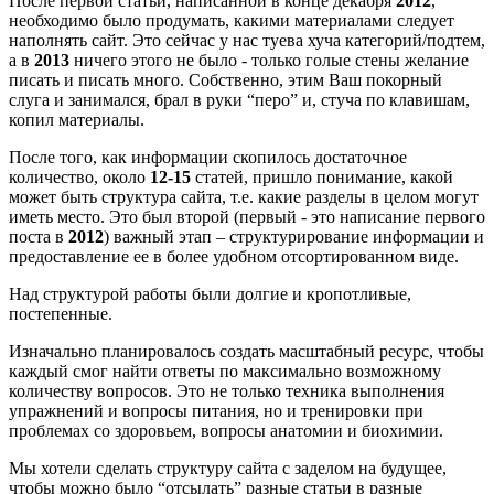
После первой статьи, написанной в конце декабря
2012
,
необходимо было продумать, какими материалами следует
наполнять сайт. Это сейчас у нас туева хуча категорий/подтем,
а в
2013
ничего этого не было - только голые стены желание
писать и писать много. Собственно, этим Ваш покорный
слуга и занимался, брал в руки “перо” и, стуча по клавишам,
копил материалы.
После того, как информации скопилось достаточное
количество, около
12-15
статей, пришло понимание, какой
может быть структура сайта, т.е. какие разделы в целом могут
иметь место. Это был второй (первый - это написание первого
поста в
2012
) важный этап – структурирование информации и
предоставление ее в более удобном отсортированном виде.
Над структурой работы были долгие и кропотливые,
постепенные.
Изначально планировалось создать масштабный ресурс, чтобы
каждый смог найти ответы по максимально возможному
количеству вопросов. Это не только техника выполнения
упражнений и вопросы питания, но и тренировки при
проблемах со здоровьем, вопросы анатомии и биохимии.
Мы хотели сделать структуру сайта с заделом на будущее,
чтобы можно было “отсылать” разные статьи в разные