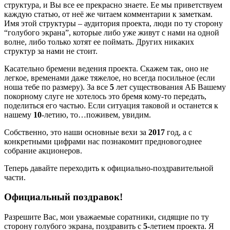
структура, и Вы все ее прекрасно знаете. Ее мы приветствуем
каждую статью, от неё же читаем комментарии к заметкам.
Имя этой структуры – аудитория проекта, люди по ту сторону
“голубого экрана”, которые либо уже живут с нами на одной
волне, либо только хотят ее поймать. Других никаких
структур за нами не стоит.
Касательно бремени ведения проекта. Скажем так, оно не
легкое, временами даже тяжелое, но всегда посильное (если
ноша тебе по размеру). За все
5
лет существования АБ Вашему
покорному слуге не хотелось это бремя кому-то передать,
поделиться его частью. Если ситуация таковой и останется к
нашему
10
-летию, то…поживем, увидим.
Собственно, это наши основные вехи за
2017
год, а с
конкретными цифрами нас познакомит предновогоднее
собрание акционеров.
Теперь давайте переходить к официально-поздравительной
части.
Официальный поздравок!
Разрешите Вас, мои уважаемые соратники, сидящие по ту
сторону голубого экрана, поздравить с
5-
летием проекта. Я