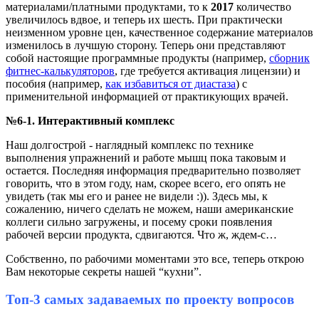
материалами/платными продуктами, то к
2017
количество
увеличилось вдвое, и теперь их шесть. При практически
неизменном уровне цен, качественное содержание материалов
изменилось в лучшую сторону. Теперь они представляют
собой настоящие программные продукты (например,
сборник
фитнес-калькуляторов
, где требуется активация лицензии) и
пособия (например,
как избавиться от диастаза
) с
применительной информацией от практикующих врачей.
№6-1. Интерактивный комплекс
Наш долгострой - наглядный комплекс по технике
выполнения упражнений и работе мышц пока таковым и
остается. Последняя информация предварительно позволяет
говорить, что в этом году, нам, скорее всего, его опять не
увидеть (так мы его и ранее не видели :)). Здесь мы, к
сожалению, ничего сделать не можем, наши американские
коллеги сильно загружены, и посему сроки появления
рабочей версии продукта, сдвигаются. Что ж, ждем-с…
Собственно, по рабочими моментами это все, теперь открою
Вам некоторые секреты нашей “кухни”.
Топ-3 самых задаваемых по проекту вопросов