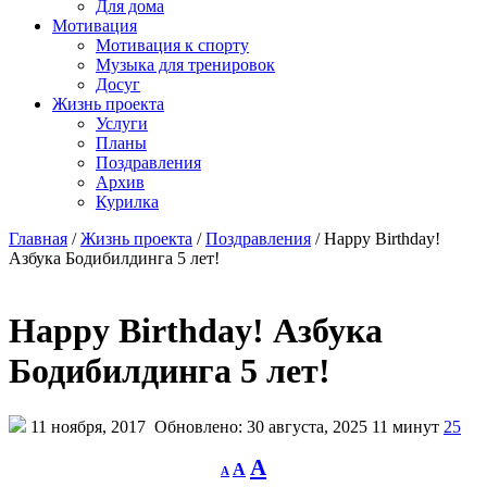
Для дома
Мотивация
Мотивация к спорту
Музыка для тренировок
Досуг
Жизнь проекта
Услуги
Планы
Поздравления
Архив
Курилка
Главная
/
Жизнь проекта
/
Поздравления
/
Happy Birthday!
Азбука Бодибилдинга 5 лет!
Happy Birthday! Азбука
Бодибилдинга 5 лет!
11 ноября, 2017
Обновлено: 30 августа, 2025
11 минут
25
Decrease
Reset
Increase
A
A
A
font
font
size.