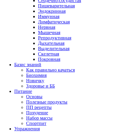
Сердечно-сосудистая
Пищеварительная
Эндокринная
Иммунная
Лимфатическая
Нервная
Мышечная
Репродуктивная
Дыхательная
Выделительная
Скелетная
Покровная
Базис знаний
Как правильно качаться
Биохимия
Новичку
Здоровье и ББ
Питание
Основы
Полезные продукты
ПП рецепты
Похудение
Набор массы
Спортпит
Упражнения