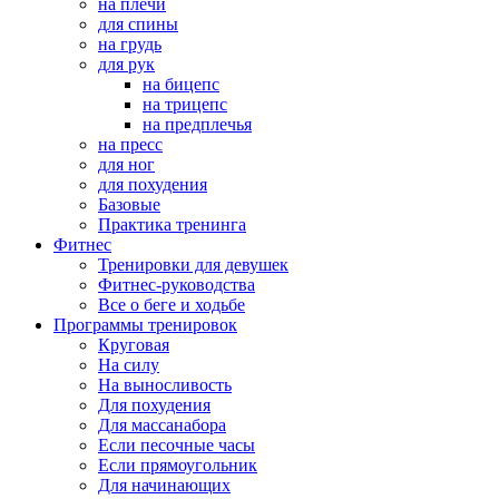
на плечи
для спины
на грудь
для рук
на бицепс
на трицепс
на предплечья
на пресс
для ног
для похудения
Базовые
Практика тренинга
Фитнес
Тренировки для девушек
Фитнес-руководства
Все о беге и ходьбе
Программы тренировок
Круговая
На силу
На выносливость
Для похудения
Для массанабора
Если песочные часы
Если прямоугольник
Для начинающих