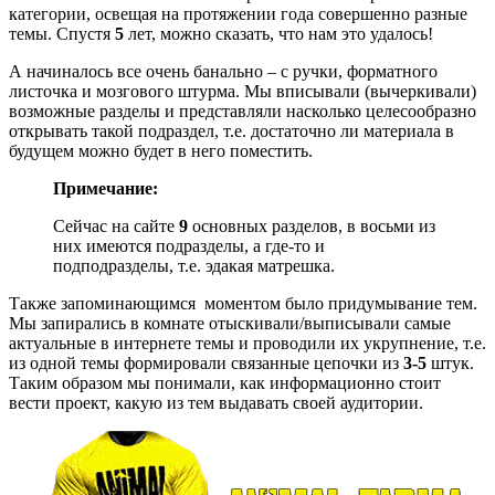
категории, освещая на протяжении года совершенно разные
темы. Спустя
5
лет, можно сказать, что нам это удалось!
А начиналось все очень банально – с ручки, форматного
листочка и мозгового штурма. Мы вписывали (вычеркивали)
возможные разделы и представляли насколько целесообразно
открывать такой подраздел, т.е. достаточно ли материала в
будущем можно будет в него поместить.
Примечание:
Сейчас на сайте
9
основных разделов, в восьми из
них имеются подразделы, а где-то и
подподразделы, т.е. эдакая матрешка.
Также запоминающимся моментом было придумывание тем.
Мы запирались в комнате отыскивали/выписывали самые
актуальные в интернете темы и проводили их укрупнение, т.е.
из одной темы формировали связанные цепочки из
3-5
штук.
Таким образом мы понимали, как информационно стоит
вести проект, какую из тем выдавать своей аудитории.