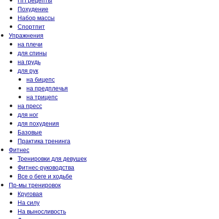
Похудение
Набор массы
Спортпит
Упражнения
на плечи
для спины
на грудь
для рук
на бицепс
на предплечья
на трицепс
на пресс
для ног
для похудения
Базовые
Практика тренинга
Фитнес
Тренировки для девушек
Фитнес-руководства
Все о беге и ходьбе
Пр-мы тренировок
Круговая
На силу
На выносливость