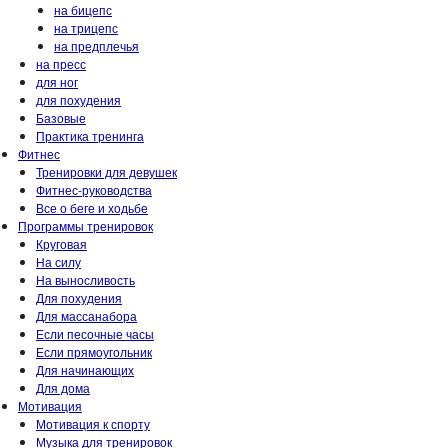
на бицепс
на трицепс
на предплечья
на пресс
для ног
для похудения
Базовые
Практика тренинга
Фитнес
Тренировки для девушек
Фитнес-руководства
Все о беге и ходьбе
Программы тренировок
Круговая
На силу
На выносливость
Для похудения
Для массанабора
Если песочные часы
Если прямоугольник
Для начинающих
Для дома
Мотивация
Мотивация к спорту
Музыка для тренировок