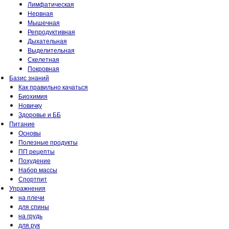
Лимфатическая
Нервная
Мышечная
Репродуктивная
Дыхательная
Выделительная
Скелетная
Покровная
Базис знаний
Как правильно качаться
Биохимия
Новичку
Здоровье и ББ
Питание
Основы
Полезные продукты
ПП рецепты
Похудение
Набор массы
Спортпит
Упражнения
на плечи
для спины
на грудь
для рук