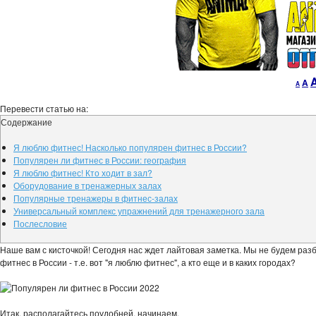
Decr
R
A
A
font
fo
size.
si
Перевести статью на:
Содержание
Я люблю фитнес! Насколько популярен фитнес в России?
Популярен ли фитнес в России: география
Я люблю фитнес! Кто ходит в зал?
Оборудование в тренажерных залах
Популярные тренажеры в фитнес-залах
Универсальный комплекс упражнений для тренажерного зала
Послесловие
Наше вам с кисточкой! Сегодня нас ждет лайтовая заметка. Мы не будем раз
фитнес в России - т.е. вот "я люблю фитнес", а кто еще и в каких городах?
Итак, располагайтесь поудобней, начинаем.