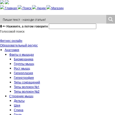
Главная
Поиск
Акции
Магазин
Нажмите, а потом говорите
Голосовой поиск
Фитнес онлайн
Образовательный ресурс
Анатомия
Факты о мышцах
Биомеханика
Группы мышц
Рост мышц
Гиперплазия
Гипертрофия
Типы сокращений
Типы волокон №1
Типы волокон №2
Строение мышц
Дельты
Шея
Спина
Грудь