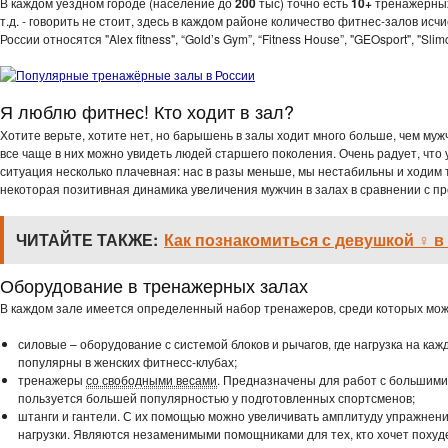
В каждом уездном городе (население до
200
тыс) точно есть
10+
тренажерных 
т.д. - говорить не стоит, здесь в каждом районе количество фитнес-залов 
России относятся "Alex fitness", “Gold’s Gym”, “Fitness House”, "GEOsport", "Slimc
Я люблю фитнес! Кто ходит в зал?
Хотите верьте, хотите нет, но барышень в залы ходит много больше, чем мужч
все чаще в них можно увидеть людей старшего поколения. Очень радует, что 
ситуация несколько плачевная: нас в разы меньше, мы нестабильны и ходим т
некоторая позитивная динамика увеличения мужчин в залах в сравнении с п
ЧИТАЙТЕ ТАКЖЕ:
Как познакомиться с девушкой ♀️ в
Оборудование в тренажерных залах
В каждом зале имеется определенный набор тренажеров, среди которых мож
силовые – оборудование с системой блоков и рычагов, где нагрузка на к
популярны в женских фитнесс-клубах;
тренажеры
со свободными весами
. Предназначены для работ с большими
пользуется большей популярностью у подготовленных спортсменов;
штанги и гантели. С их помощью можно увеличивать амплитуду упражнен
нагрузки. Являются незаменимыми помощниками для тех, кто хочет похуд