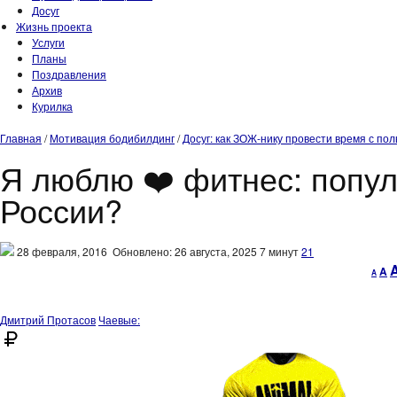
Досуг
Жизнь проекта
Услуги
Планы
Поздравления
Архив
Курилка
Главная
/
Мотивация бодибилдинг
/
Досуг: как ЗОЖ-нику провести время с пол
Я люблю ❤️‍ фитнес: попу
России?
28 февраля, 2016
Обновлено: 26 августа, 2025
7 минут
21
Decr
R
A
A
font
fo
size.
si
Дмитрий Протасов
Чаевые: