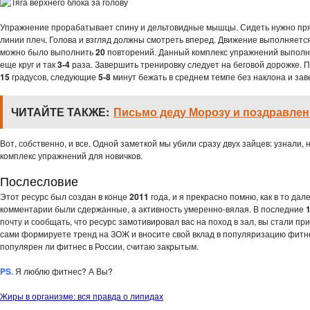
Упражнение прорабатывает спину и дельтовидные мышцы. Сидеть нужно прям
линии плеч. Голова и взгляд должны смотреть вперед. Движение выполняется
можно было выполнить
20
повторений. Данный комплекс упражнений выполня
еще круг и так
3-4
раза. Завершить тренировку следует на беговой дорожке.
15
градусов, следующие
5-8
минут бежать в среднем темпе без наклона и за
ЧИТАЙТЕ ТАКЖЕ:
Письмо деду Морозу и поздравлен
Вот, собственно, и все. Одной заметкой мы убили сразу двух зайцев: узнали
комплекс упражнений для новичков.
Послесловие
Этот ресурс был создан в конце
2011
года, и я прекрасно помню, как в то да
комментарии были сдержанные, а активность умеренно-вялая. В последние
1
почту и сообщать, что ресурс замотивировал вас на поход в зал, вы стали при
сами формируете тренд на ЗОЖ и вносите свой вклад в популяризацию фитнеса
популярен ли фитнес в России, считаю закрытым.
PS.
Я люблю фитнес? А Вы?
Жиры в организме: вся правда о липидах