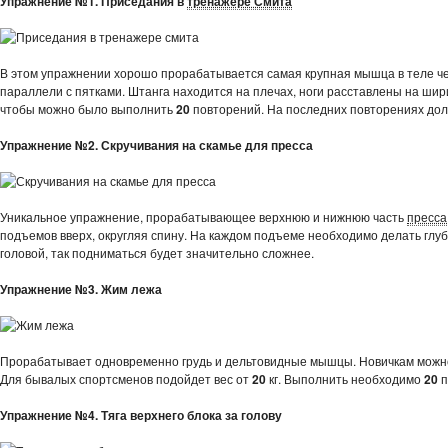
Упражнение №1.
Приседания в
тренажере Смита
В этом упражнении хорошо прорабатывается самая крупная мышца в теле че
параллели с пятками. Штанга находится на плечах, ноги расставлены на шир
чтобы можно было выполнить
20
повторений. На последних повторениях дол
Упражнение №2. Скручивания на скамье для пресса
Уникальное упражнение, прорабатывающее верхнюю и нижнюю часть
пресса
подъемов вверх, округляя спину. На каждом подъеме необходимо делать глуб
головой, так подниматься будет значительно сложнее.
Упражнение №3. Жим лежа
Прорабатывает одновременно грудь и дельтовидные мышцы. Новичкам можно
Для бывалых спортсменов подойдет вес от
20
кг. Выполнить необходимо
20
п
Упражнение №4. Тяга верхнего блока за голову