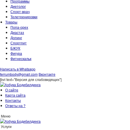
Программы
Диетолог
Спорт-врач
Телетренировки
Товары
Попа-орех
Диастаз
Допинг
Спортпит
БЖУК
Фигура
Фитнескальк
Написать в Whatsapp
ferrumbody@gmail.com
Вконтакте
[bvi text="Версия для слабовидящих"]
О сайте
Карта сайта
Контакты
Ответы на ?
Меню
Услуги