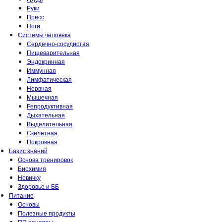
Руки
Пресс
Ноги
Системы человека
Сердечно-сосудистая
Пищеварительная
Эндокринная
Иммунная
Лимфатическая
Нервная
Мышечная
Репродуктивная
Дыхательная
Выделительная
Скелетная
Покровная
Базис знаний
Основа тренировок
Биохимия
Новичку
Здоровье и ББ
Питание
Основы
Полезные продукты
ПП рецепты