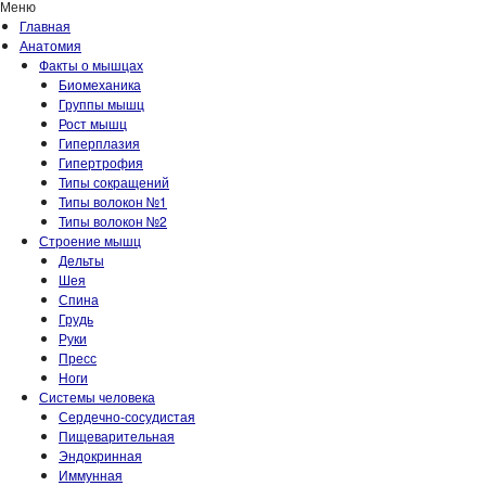
Меню
Главная
Анатомия
Факты о мышцах
Биомеханика
Группы мышц
Рост мышц
Гиперплазия
Гипертрофия
Типы сокращений
Типы волокон №1
Типы волокон №2
Строение мышц
Дельты
Шея
Спина
Грудь
Руки
Пресс
Ноги
Системы человека
Сердечно-сосудистая
Пищеварительная
Эндокринная
Иммунная