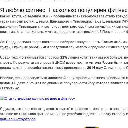
Я люблю фитнес! Насколько популярен фитнес
Как ни крути, но ведение ЗОЖ и посещение тренажерного зала стало тренд
странами считаются: Швеция, Швейцария и Финляндия. Так, в Швейцарии
74
населения Финляндии считает спорт неотъемлемой частью жизни. Китай сла
подтягиваются на турнике. А что же предпочитают россияне? Популярен ли 
Да! Среди россиян спорт постоянно набирает популярность. Самым любимым 
хоккей
. Офисные работники и представители малого и среднего бизнеса отда
Среди тех, кто занимается спортом,
22%
людей хотят заниматься больше, н
спорту. По результатам опроса ВЦИОМ известно, что жители России были за
полагать, что поспособствовала этому прошедшая в
2014
году Олимпиада в С
Вообще, если проследить за динамикой популярности фитнеса в России, то м
целом. Он даже обгоняет по динамике популярности йогу, которая является 
статистика:
Я думаю, что те из вас, кто давно “варится” в фитнесе замечают, что посещ
это еще не тотальная фитнес-мания, но устойчивое движение в эту сторону е
фитнес-инструкторов
.