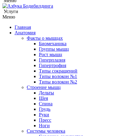
Меню
Услуги
Меню
Главная
Анатомия
Факты о мышцах
Биомеханика
Группы мышц
Рост мышц
Гиперплазия
Гипертрофия
Типы сокращений
Типы волокон №1
Типы волокон №2
Строение мышц
Дельты
Шея
Спина
Грудь
Руки
Пресс
Ноги
Системы человека