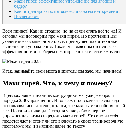
Махи гирей эффективное упражнение для ягодиц и
бедер?
Как потренироваться в зале если совсем нет времени?
Послесловие
Всем привет! Как ни странно, но на связи опять всё те же! И
сегодня мы поговорим про махи гирей. По прочтении Вы
узнаете все о мышечном атласе, преимуществах и технике
выполнения упражнения. Также мы выясним степень его
эффективности и разберем некоторые практические моменты.
Итак, занимайте свои места в зрительном зале, мы начинаем!
Махи гирей. Что, к чему и почему?
В рамках нашей технической рубрики мы уже разобрали
порядка
350
упражнений. И во всех них в качестве снаряда
использовались гантели, штанга, тренажеры или собственный
вес. Но гири - никогда. Сегодня у нас дебют: первое
упражнение с этим снарядом - махи гирей. Что оно из себя
представляет и стоит ли его включать в свою тренировочную
программу, мы и выясним далее по тексту.