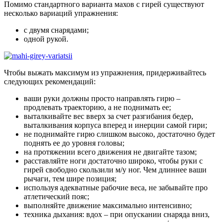
Помимо стандартного варианта махов с гирей существуют
несколько вариаций упражнения:
с двумя снарядами;
одной рукой.
Чтобы выжать максимум из упражнения, придерживайтесь
следующих рекомендаций:
ваши руки должны просто направлять гирю –
продлевать траекторию, а не поднимать ее;
выталкивайте вес вверх за счет разгибания бедер,
выталкивания корпуса вперед и инерции самой гири;
не поднимайте гирю слишком высоко, достаточно будет
поднять ее до уровня головы;
на протяжении всего движения не двигайте тазом;
расставляйте ноги достаточно широко, чтобы руки с
гирей свободно скользили м/у ног. Чем длиннее ваши
рычаги, тем шире позиция;
используя адекватные рабочие веса, не забывайте про
атлетический пояс;
выполняйте движение максимально интенсивно;
техника дыхания: вдох – при опускании снаряда вниз,