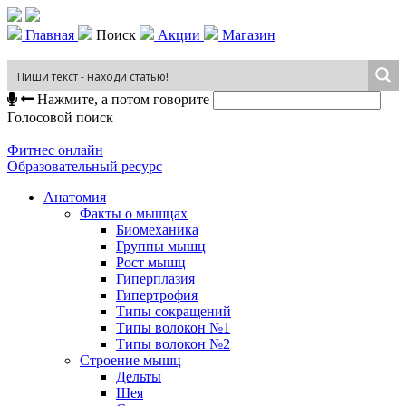
Главная
Поиск
Акции
Магазин
Нажмите, а потом говорите
Голосовой поиск
Фитнес онлайн
Образовательный ресурс
Анатомия
Факты о мышцах
Биомеханика
Группы мышц
Рост мышц
Гиперплазия
Гипертрофия
Типы сокращений
Типы волокон №1
Типы волокон №2
Строение мышц
Дельты
Шея