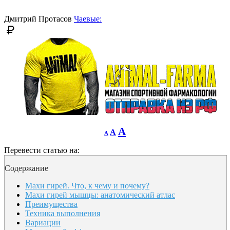
font
size.
size.
Дмитрий Протасов
Чаевые:
Decrease
Reset
Increase
A
A
A
font
font
size.
font
size.
Перевести статью на:
size.
Содержание
Махи гирей. Что, к чему и почему?
Махи гирей мышцы: анатомический атлас
Преимущества
Техника выполнения
Вариации