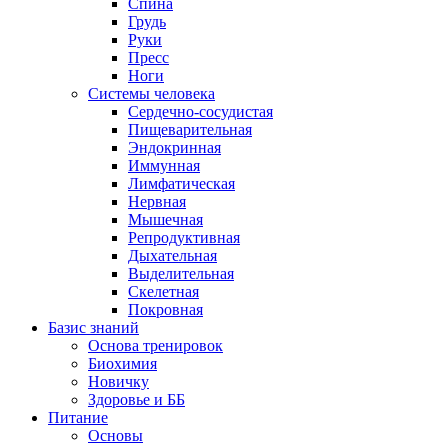
Спина
Грудь
Руки
Пресс
Ноги
Системы человека
Сердечно-сосудистая
Пищеварительная
Эндокринная
Иммунная
Лимфатическая
Нервная
Мышечная
Репродуктивная
Дыхательная
Выделительная
Скелетная
Покровная
Базис знаний
Основа тренировок
Биохимия
Новичку
Здоровье и ББ
Питание
Основы