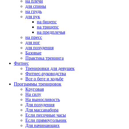
на плечи
для спины
на грудь
для рук
на бицепс
на трицепс
на предплечья
на пресс
для ног
для похудения
Базовые
Практика тренинга
Фитнес
Тренировки для девушек
Фитнес-руководства
Все о беге и ходьбе
Программы тренировок
Круговая
На силу
На выносливость
Для похудения
Для массанабора
Если песочные часы
Если прямоугольник
Для начинающих