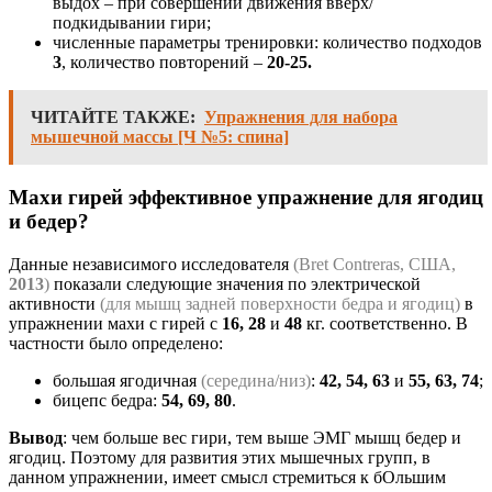
выдох – при совершении движения вверх/
подкидывании гири;
численные параметры тренировки: количество подходов
3
, количество повторений –
20-25.
ЧИТАЙТЕ ТАКЖЕ:
Упражнения для набора
мышечной массы [Ч №5: спина]
Махи гирей эффективное упражнение для ягодиц
и бедер?
Данные независимого исследователя
(Bret Contreras, США,
2013
)
показали следующие значения по электрической
активности
(для мышц задней поверхности бедра и ягодиц)
в
упражнении махи с гирей с
16, 28
и
48
кг. соответственно. В
частности было определено:
большая ягодичная
(середина/низ)
:
42, 54, 63
и
55, 63, 74
;
бицепс бедра:
54, 69, 80
.
Вывод
: чем больше вес гири, тем выше ЭМГ мышц бедер и
ягодиц. Поэтому для развития этих мышечных групп, в
данном упражнении, имеет смысл стремиться к бОльшим