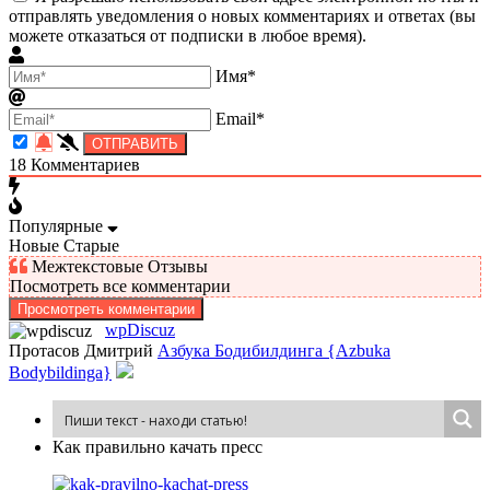
отправлять уведомления о новых комментариях и ответах (вы
можете отказаться от подписки в любое время).
Имя*
Email*
18
Комментариев
Популярные
Новые
Старые
Межтекстовые Отзывы
Посмотреть все комментарии
Просмотреть комментарии
wpDiscuz
Протасов Дмитрий
Азбука Бодибилдинга {Azbuka
Bodybildinga}
Как пра­виль­но ка­чать пресс