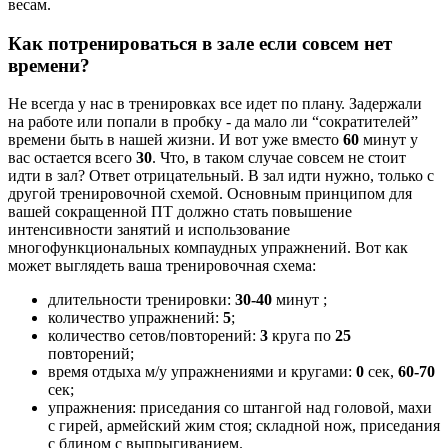
весам.
Как потренироваться в зале если совсем нет
времени?
Не всегда у нас в тренировках все идет по плану. Задержали
на работе или попали в пробку - да мало ли “сократителей”
времени быть в нашей жизни. И вот уже вместо
60
минут у
вас остается всего
30
. Что, в таком случае совсем не стоит
идти в зал? Ответ отрицательный. В зал идти нужно, только с
другой тренировочной схемой. Основным принципом для
вашей сокращенной ПТ должно стать повышение
интенсивности занятий и использование
многофункциональных компаудных упражнений. Вот как
может выглядеть ваша тренировочная схема:
длительности тренировки:
30-40
минут ;
количество упражнений:
5
;
количество сетов/повторений:
3
круга по
25
повторений;
время отдыха м/у упражнениями и кругами:
0
сек,
60-70
сек;
упражнения: приседания со штангой над головой, махи
с гирей, армейский жим стоя; складной нож, приседания
с блином с выпрыгиванием.