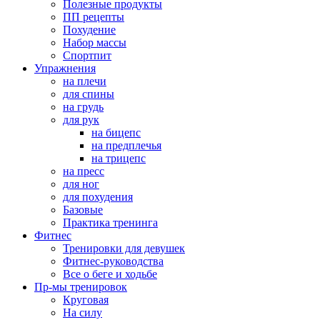
Полезные продукты
ПП рецепты
Похудение
Набор массы
Спортпит
Упражнения
на плечи
для спины
на грудь
для рук
на бицепс
на предплечья
на трицепс
на пресс
для ног
для похудения
Базовые
Практика тренинга
Фитнес
Тренировки для девушек
Фитнес-руководства
Все о беге и ходьбе
Пр-мы тренировок
Круговая
На силу