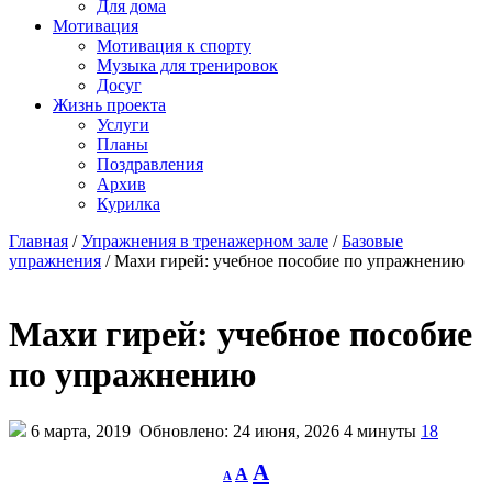
Для дома
Мотивация
Мотивация к спорту
Музыка для тренировок
Досуг
Жизнь проекта
Услуги
Планы
Поздравления
Архив
Курилка
Главная
/
Упражнения в тренажерном зале
/
Базовые
упражнения
/
Махи гирей: учебное пособие по упражнению
Махи гирей: учебное пособие
по упражнению
6 марта, 2019
Обновлено: 24 июня, 2026
4 минуты
18
Decrease
Reset
Increase
A
A
A
font
font
size.