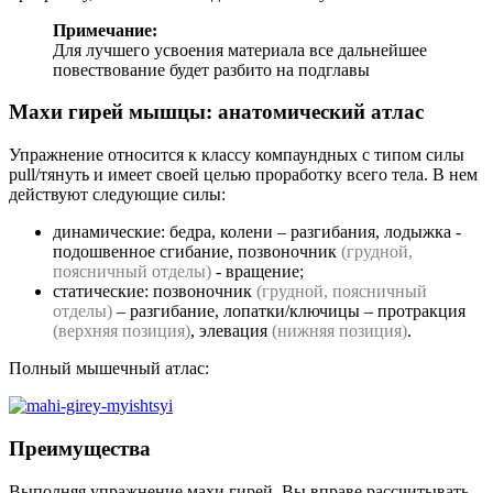
Примечание:
Для лучшего усвоения материала все дальнейшее
повествование будет разбито на подглавы
Махи гирей мышцы: анатомический атлас
Упражнение относится к классу компаундных с типом силы
pull/тянуть и имеет своей целью проработку всего тела. В нем
действуют следующие силы:
динамические: бедра, колени – разгибания, лодыжка -
подошвенное сгибание, позвоночник
(грудной,
поясничный отделы)
- вращение;
статические: позвоночник
(грудной, поясничный
отделы)
– разгибание, лопатки/ключицы – протракция
(верхняя позиция)
, элевация
(нижняя позиция)
.
Полный мышечный атлас:
Преимущества
Выполняя упражнение махи гирей, Вы вправе рассчитывать