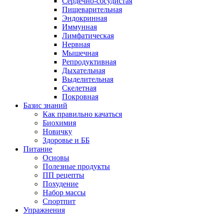
Сердечно-сосудистая
Пищеварительная
Эндокринная
Иммунная
Лимфатическая
Нервная
Мышечная
Репродуктивная
Дыхательная
Выделительная
Скелетная
Покровная
Базис знаний
Как правильно качаться
Биохимия
Новичку
Здоровье и ББ
Питание
Основы
Полезные продукты
ПП рецепты
Похудение
Набор массы
Спортпит
Упражнения