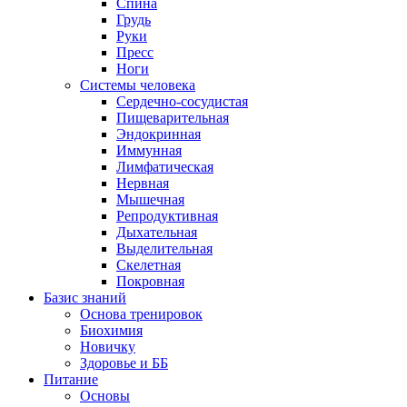
Спина
Грудь
Руки
Пресс
Ноги
Системы человека
Сердечно-сосудистая
Пищеварительная
Эндокринная
Иммунная
Лимфатическая
Нервная
Мышечная
Репродуктивная
Дыхательная
Выделительная
Скелетная
Покровная
Базис знаний
Основа тренировок
Биохимия
Новичку
Здоровье и ББ
Питание
Основы