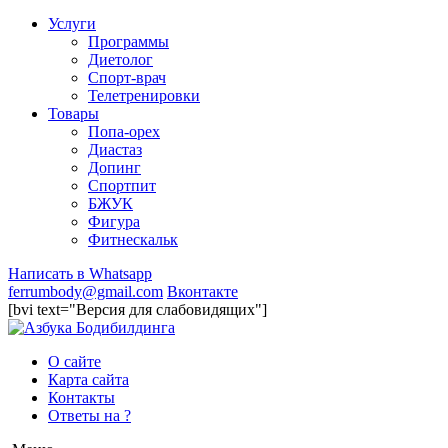
Услуги
Программы
Диетолог
Спорт-врач
Телетренировки
Товары
Попа-орех
Диастаз
Допинг
Спортпит
БЖУК
Фигура
Фитнескальк
Написать в Whatsapp
ferrumbody@gmail.com
Вконтакте
[bvi text="Версия для слабовидящих"]
О сайте
Карта сайта
Контакты
Ответы на ?