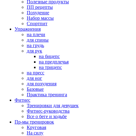
Полезные продукты
ПП рецепты
Похудение
Набор массы
Спортпит
Упражнения
на плечи
для спины
на грудь
для рук
на бицепс
на предплечья
на трицепс
на пресс
для ног
для похудения
Базовые
Практика тренинга
Фитнес
Тренировки для девушек
Фитнес-руководства
Все о беге и ходьбе
Пр-мы тренировок
Круговая
На силу