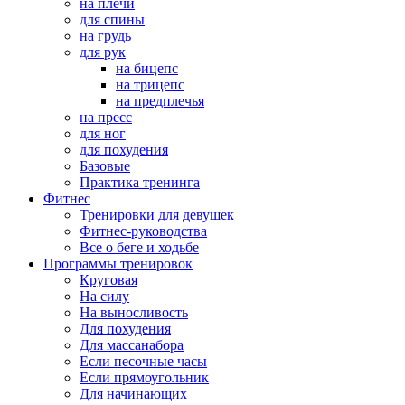
на плечи
для спины
на грудь
для рук
на бицепс
на трицепс
на предплечья
на пресс
для ног
для похудения
Базовые
Практика тренинга
Фитнес
Тренировки для девушек
Фитнес-руководства
Все о беге и ходьбе
Программы тренировок
Круговая
На силу
На выносливость
Для похудения
Для массанабора
Если песочные часы
Если прямоугольник
Для начинающих