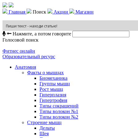
Главная
Поиск
Акции
Магазин
Нажмите, а потом говорите
Голосовой поиск
Фитнес онлайн
Образовательный ресурс
Анатомия
Факты о мышцах
Биомеханика
Группы мышц
Рост мышц
Гиперплазия
Гипертрофия
Типы сокращений
Типы волокон №1
Типы волокон №2
Строение мышц
Дельты
Шея