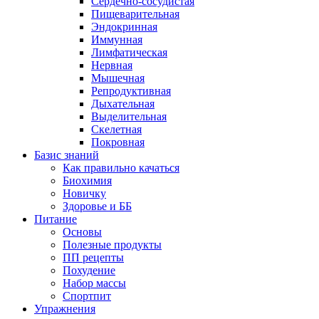
Сердечно-сосудистая
Пищеварительная
Эндокринная
Иммунная
Лимфатическая
Нервная
Мышечная
Репродуктивная
Дыхательная
Выделительная
Скелетная
Покровная
Базис знаний
Как правильно качаться
Биохимия
Новичку
Здоровье и ББ
Питание
Основы
Полезные продукты
ПП рецепты
Похудение
Набор массы
Спортпит
Упражнения