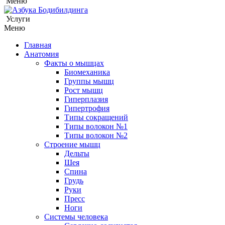
Меню
Услуги
Меню
Главная
Анатомия
Факты о мышцах
Биомеханика
Группы мышц
Рост мышц
Гиперплазия
Гипертрофия
Типы сокращений
Типы волокон №1
Типы волокон №2
Строение мышц
Дельты
Шея
Спина
Грудь
Руки
Пресс
Ноги
Системы человека