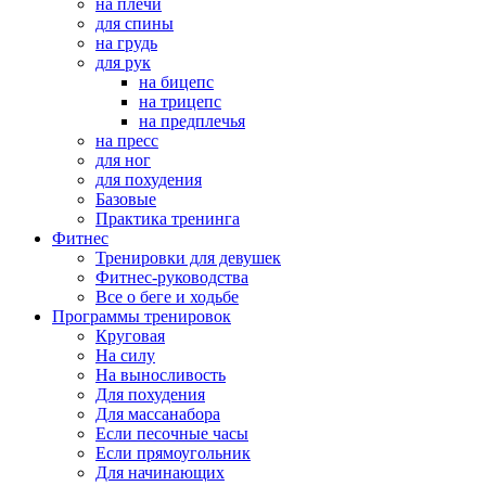
на плечи
для спины
на грудь
для рук
на бицепс
на трицепс
на предплечья
на пресс
для ног
для похудения
Базовые
Практика тренинга
Фитнес
Тренировки для девушек
Фитнес-руководства
Все о беге и ходьбе
Программы тренировок
Круговая
На силу
На выносливость
Для похудения
Для массанабора
Если песочные часы
Если прямоугольник
Для начинающих