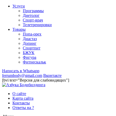
Услуги
Программы
Диетолог
Спорт-врач
Телетренировки
Товары
Попа-орех
Диастаз
Допинг
Спортпит
БЖУК
Фигура
Фитнескальк
Написать в Whatsapp
ferrumbody@gmail.com
Вконтакте
[bvi text="Версия для слабовидящих"]
О сайте
Карта сайта
Контакты
Ответы на ?