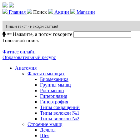
Главная
Поиск
Акции
Магазин
Нажмите, а потом говорите
Голосовой поиск
Фитнес онлайн
Образовательный ресурс
Анатомия
Факты о мышцах
Биомеханика
Группы мышц
Рост мышц
Гиперплазия
Гипертрофия
Типы сокращений
Типы волокон №1
Типы волокон №2
Строение мышц
Дельты
Шея