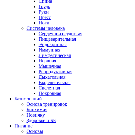
Спина
Грудь
Руки
Пресс
Ноги
Системы человека
Сердечно-сосудистая
Пищеварительная
Эндокринная
Иммунная
Лимфатическая
Нервная
Мышечная
Репродуктивная
Дыхательная
Выделительная
Скелетная
Покровная
Базис знаний
Основа тренировок
Биохимия
Новичку
Здоровье и ББ
Питание
Основы