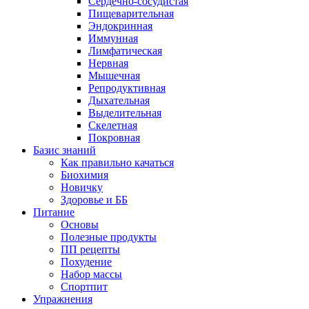
Сердечно-сосудистая
Пищеварительная
Эндокринная
Иммунная
Лимфатическая
Нервная
Мышечная
Репродуктивная
Дыхательная
Выделительная
Скелетная
Покровная
Базис знаний
Как правильно качаться
Биохимия
Новичку
Здоровье и ББ
Питание
Основы
Полезные продукты
ПП рецепты
Похудение
Набор массы
Спортпит
Упражнения