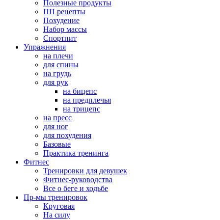
Полезные продукты
ПП рецепты
Похудение
Набор массы
Спортпит
Упражнения
на плечи
для спины
на грудь
для рук
на бицепс
на предплечья
на трицепс
на пресс
для ног
для похудения
Базовые
Практика тренинга
Фитнес
Тренировки для девушек
Фитнес-руководства
Все о беге и ходьбе
Пр-мы тренировок
Круговая
На силу