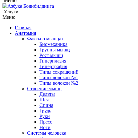
Меню
Услуги
Меню
Главная
Анатомия
Факты о мышцах
Биомеханика
Группы мышц
Рост мышц
Гиперплазия
Гипертрофия
Типы сокращений
Типы волокон №1
Типы волокон №2
Строение мышц
Дельты
Шея
Спина
Грудь
Руки
Пресс
Ноги
Системы человека