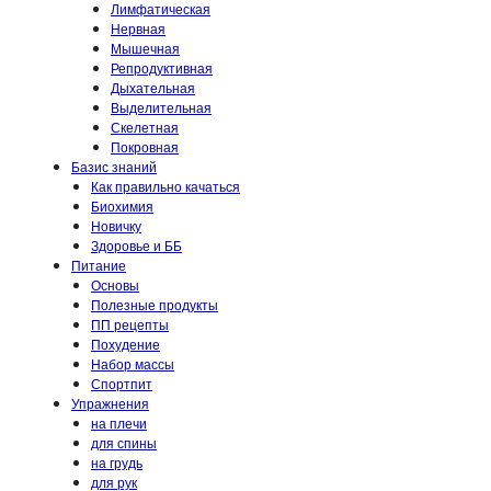
Лимфатическая
Нервная
Мышечная
Репродуктивная
Дыхательная
Выделительная
Скелетная
Покровная
Базис знаний
Как правильно качаться
Биохимия
Новичку
Здоровье и ББ
Питание
Основы
Полезные продукты
ПП рецепты
Похудение
Набор массы
Спортпит
Упражнения
на плечи
для спины
на грудь
для рук