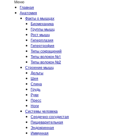
Меню
Главная
Анатомия
Факты о мышцах
Биомеханика
Группы мышц
Рост мышц
Гиперплазия
Гипертрофия
Типы сокращений
Типы волокон №1
Типы волокон №2
Строение мышц
Дельты
Шея
Спина
Грудь
Руки
Пресс
Ноги
Системы человека
Сердечно-сосудистая
Пищеварительная
Эндокринная
Иммунная