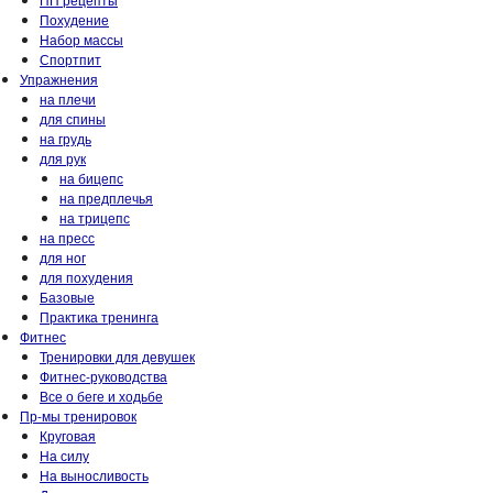
Похудение
Набор массы
Спортпит
Упражнения
на плечи
для спины
на грудь
для рук
на бицепс
на предплечья
на трицепс
на пресс
для ног
для похудения
Базовые
Практика тренинга
Фитнес
Тренировки для девушек
Фитнес-руководства
Все о беге и ходьбе
Пр-мы тренировок
Круговая
На силу
На выносливость