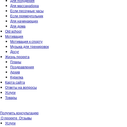
Для похудения
Для массанабора
Если песочные часы
Если прямоугольник
Для начинающих
Для дома
Old school
Мотивация
Мотивация к спорту
Музыка для тренировок
Досуг
Жизнь проекта
Планы
Поздравления
Архив
Курилка
Карта сайта
Ответы на вопросы
Услуги
Товары
Получить консультацию
О проекте
Отзывы
Услуги