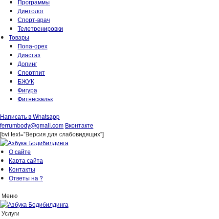
Программы
Диетолог
Спорт-врач
Телетренировки
Товары
Попа-орех
Диастаз
Допинг
Спортпит
БЖУК
Фигура
Фитнескальк
Написать в Whatsapp
ferrumbody@gmail.com
Вконтакте
[bvi text="Версия для слабовидящих"]
О сайте
Карта сайта
Контакты
Ответы на ?
Меню
Услуги