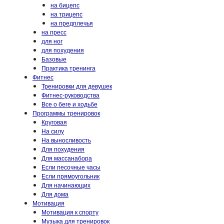
на бицепс
на трицепс
на предплечья
на пресс
для ног
для похудения
Базовые
Практика тренинга
Фитнес
Тренировки для девушек
Фитнес-руководства
Все о беге и ходьбе
Программы тренировок
Круговая
На силу
На выносливость
Для похудения
Для массанабора
Если песочные часы
Если прямоугольник
Для начинающих
Для дома
Мотивация
Мотивация к спорту
Музыка для тренировок