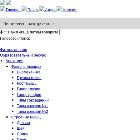
Главная
Поиск
Акции
Магазин
Нажмите, а потом говорите
Голосовой поиск
Фитнес онлайн
Образовательный ресурс
Анатомия
Факты о мышцах
Биомеханика
Группы мышц
Рост мышц
Гиперплазия
Гипертрофия
Типы сокращений
Типы волокон №1
Типы волокон №2
Строение мышц
Дельты
Шея
Спина
Грудь