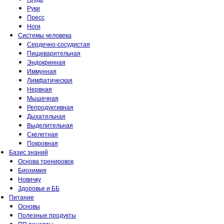
Руки
Пресс
Ноги
Системы человека
Сердечно-сосудистая
Пищеварительная
Эндокринная
Иммунная
Лимфатическая
Нервная
Мышечная
Репродуктивная
Дыхательная
Выделительная
Скелетная
Покровная
Базис знаний
Основа тренировок
Биохимия
Новичку
Здоровье и ББ
Питание
Основы
Полезные продукты
ПП рецепты