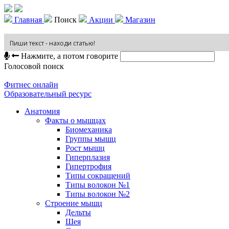
Главная
Поиск
Акции
Магазин
Нажмите, а потом говорите
Голосовой поиск
Фитнес онлайн
Образовательный ресурс
Анатомия
Факты о мышцах
Биомеханика
Группы мышц
Рост мышц
Гиперплазия
Гипертрофия
Типы сокращений
Типы волокон №1
Типы волокон №2
Строение мышц
Дельты
Шея