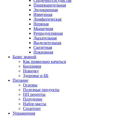
Сердечно-сосудистая
Пищеварительная
Эндокринная
Иммунная
Лимфатическая
Нервная
Мышечная
Репродуктивная
Дыхательная
Выделительная
Скелетная
Покровная
Базис знаний
Как правильно качаться
Биохимия
Новичку
Здоровье и ББ
Питание
Основы
Полезные продукты
ПП рецепты
Похудение
Набор массы
Спортпит
Упражнения