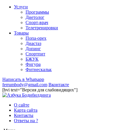
Услуги
Программы
Диетолог
Спорт-врач
Телетренировки
Товары
Попа-орех
Диастаз
Допинг
Спортпит
БЖУК
Фигура
Фитнескальк
Написать в Whatsapp
ferrumbody@gmail.com
Вконтакте
[bvi text="Версия для слабовидящих"]
О сайте
Карта сайта
Контакты
Ответы на ?