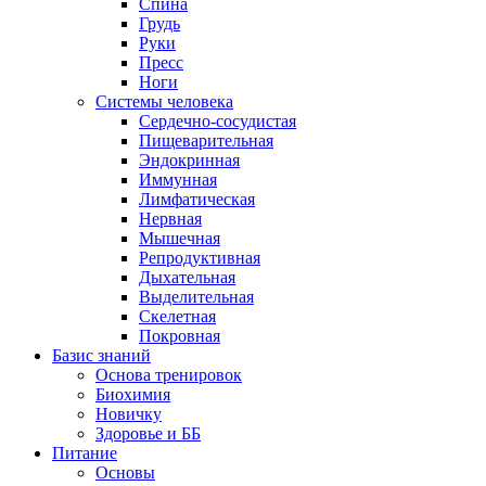
Спина
Грудь
Руки
Пресс
Ноги
Системы человека
Сердечно-сосудистая
Пищеварительная
Эндокринная
Иммунная
Лимфатическая
Нервная
Мышечная
Репродуктивная
Дыхательная
Выделительная
Скелетная
Покровная
Базис знаний
Основа тренировок
Биохимия
Новичку
Здоровье и ББ
Питание
Основы