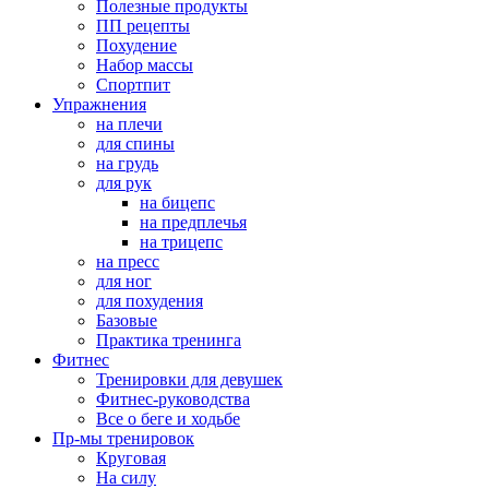
Полезные продукты
ПП рецепты
Похудение
Набор массы
Спортпит
Упражнения
на плечи
для спины
на грудь
для рук
на бицепс
на предплечья
на трицепс
на пресс
для ног
для похудения
Базовые
Практика тренинга
Фитнес
Тренировки для девушек
Фитнес-руководства
Все о беге и ходьбе
Пр-мы тренировок
Круговая
На силу