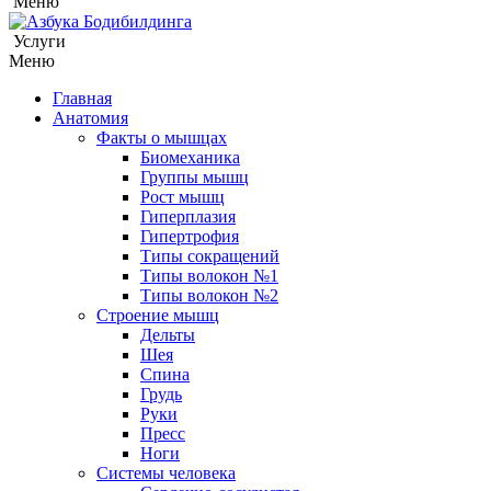
Меню
Услуги
Меню
Главная
Анатомия
Факты о мышцах
Биомеханика
Группы мышц
Рост мышц
Гиперплазия
Гипертрофия
Типы сокращений
Типы волокон №1
Типы волокон №2
Строение мышц
Дельты
Шея
Спина
Грудь
Руки
Пресс
Ноги
Системы человека