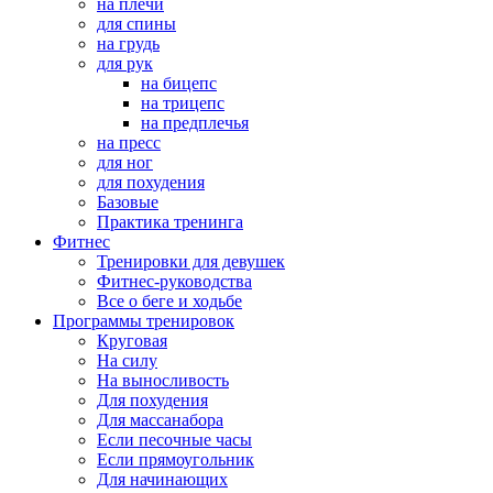
на плечи
для спины
на грудь
для рук
на бицепс
на трицепс
на предплечья
на пресс
для ног
для похудения
Базовые
Практика тренинга
Фитнес
Тренировки для девушек
Фитнес-руководства
Все о беге и ходьбе
Программы тренировок
Круговая
На силу
На выносливость
Для похудения
Для массанабора
Если песочные часы
Если прямоугольник
Для начинающих