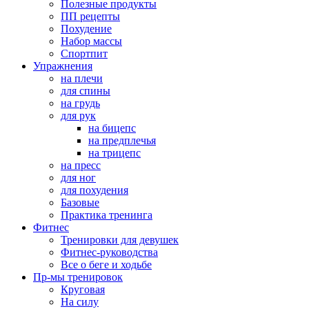
Полезные продукты
ПП рецепты
Похудение
Набор массы
Спортпит
Упражнения
на плечи
для спины
на грудь
для рук
на бицепс
на предплечья
на трицепс
на пресс
для ног
для похудения
Базовые
Практика тренинга
Фитнес
Тренировки для девушек
Фитнес-руководства
Все о беге и ходьбе
Пр-мы тренировок
Круговая
На силу