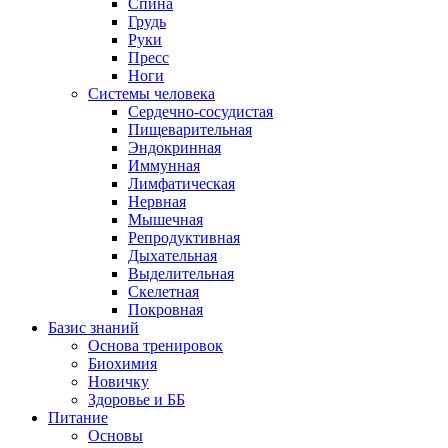
Спина
Грудь
Руки
Пресс
Ноги
Системы человека
Сердечно-сосудистая
Пищеварительная
Эндокринная
Иммунная
Лимфатическая
Нервная
Мышечная
Репродуктивная
Дыхательная
Выделительная
Скелетная
Покровная
Базис знаний
Основа тренировок
Биохимия
Новичку
Здоровье и ББ
Питание
Основы