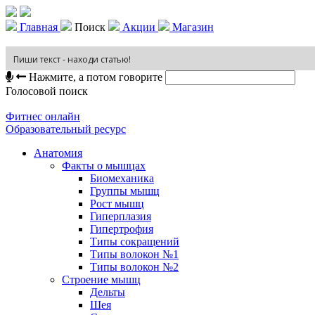
Главная
Поиск
Акции
Магазин
Нажмите, а потом говорите
Голосовой поиск
Фитнес онлайн
Образовательный ресурс
Анатомия
Факты о мышцах
Биомеханика
Группы мышц
Рост мышц
Гиперплазия
Гипертрофия
Типы сокращений
Типы волокон №1
Типы волокон №2
Строение мышц
Дельты
Шея