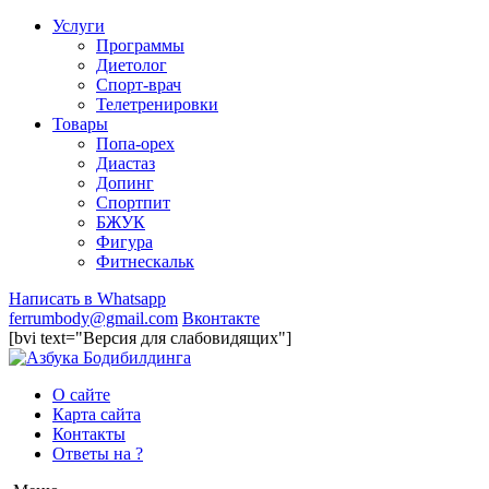
Услуги
Программы
Диетолог
Спорт-врач
Телетренировки
Товары
Попа-орех
Диастаз
Допинг
Спортпит
БЖУК
Фигура
Фитнескальк
Написать в Whatsapp
ferrumbody@gmail.com
Вконтакте
[bvi text="Версия для слабовидящих"]
О сайте
Карта сайта
Контакты
Ответы на ?