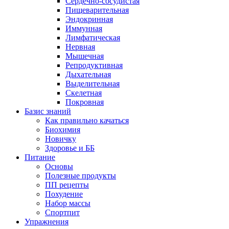
Сердечно-сосудистая
Пищеварительная
Эндокринная
Иммунная
Лимфатическая
Нервная
Мышечная
Репродуктивная
Дыхательная
Выделительная
Скелетная
Покровная
Базис знаний
Как правильно качаться
Биохимия
Новичку
Здоровье и ББ
Питание
Основы
Полезные продукты
ПП рецепты
Похудение
Набор массы
Спортпит
Упражнения