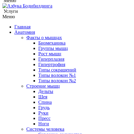
Меню
Услуги
Меню
Главная
Анатомия
Факты о мышцах
Биомеханика
Группы мышц
Рост мышц
Гиперплазия
Гипертрофия
Типы сокращений
Типы волокон №1
Типы волокон №2
Строение мышц
Дельты
Шея
Спина
Грудь
Руки
Пресс
Ноги
Системы человека