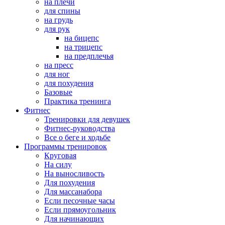
на плечи
для спины
на грудь
для рук
на бицепс
на трицепс
на предплечья
на пресс
для ног
для похудения
Базовые
Практика тренинга
Фитнес
Тренировки для девушек
Фитнес-руководства
Все о беге и ходьбе
Программы тренировок
Круговая
На силу
На выносливость
Для похудения
Для массанабора
Если песочные часы
Если прямоугольник
Для начинающих