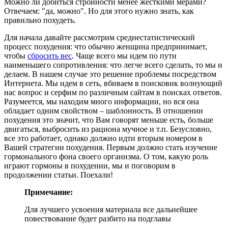
Можно ли добиться стройности менее жесткими мерами?
Отвечаем: "да, можно". Но для этого нужно знать, как
правильно похудеть.
Для начала давайте рассмотрим среднестатистический
процесс похудения: что обычно женщина предпринимает,
чтобы
сбросить вес
. Чаще всего мы идем по пути
наименьшего сопротивления: что легче всего сделать, то мы и
делаем. В нашем случае это решение проблемы посредством
Интернета. Мы идем в сеть, вбиваем в поисковик волнующий
нас вопрос и серфим по различным сайтам в поисках ответов.
Разумеется, мы находим много информации, но вся она
обладает одним свойством – шаблонность. В отношении
похудения это значит, что Вам говорят меньше есть, больше
двигаться, выбросить из рациона мучное и т.п. Безусловно,
все это работает, однако должно идти вторым номером в
Вашей стратегии похудения. Первым должно стать изучение
гормонального фона своего организма. О том, какую роль
играют гормоны в похудении, мы и поговорим в
продолжении статьи. Поехали!
Примечание:
Для лучшего усвоения материала все дальнейшее
повествование будет разбито на подглавы