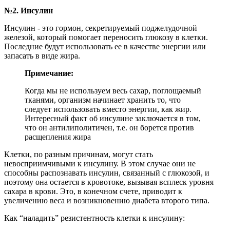
№2. Инсулин
Инсулин - это гормон, секретируемый поджелудочной
железой, который помогает переносить глюкозу в клетки.
Последние будут использовать ее в качестве энергии или
запасать в виде жира.
Примечание:
Когда мы не используем весь сахар, поглощаемый
тканями, организм начинает хранить то, что
следует использовать вместо энергии, как жир.
Интересный факт об инсулине заключается в том,
что он антилиполитичен, т.е. он борется против
расщепления жира
Клетки, по разным причинам, могут стать
невосприимчивыми к инсулину. В этом случае они не
способны распознавать инсулин, связанный с глюкозой, и
поэтому она остается в кровотоке, вызывая всплеск уровня
сахара в крови. Это, в конечном счете, приводит к
увеличению веса и возникновению диабета второго типа.
Как “наладить” резистентность клетки к инсулину: