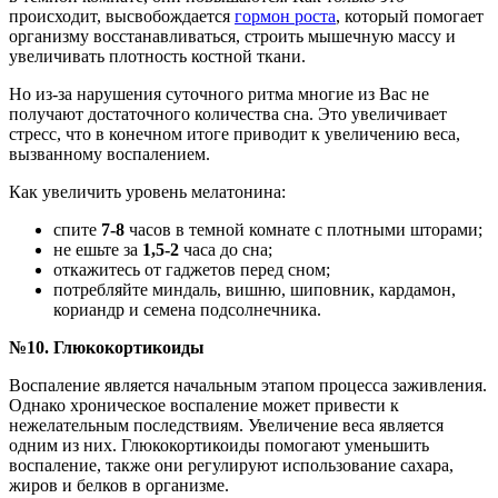
происходит, высвобождается
гормон роста
, который помогает
организму восстанавливаться, строить мышечную массу и
увеличивать плотность костной ткани.
Но из-за нарушения суточного ритма многие из Вас не
получают достаточного количества сна. Это увеличивает
стресс, что в конечном итоге приводит к увеличению веса,
вызванному воспалением.
Как увеличить уровень мелатонина:
спите
7-8
часов в темной комнате с плотными шторами;
не ешьте за
1,5-2
часа до сна;
откажитесь от гаджетов перед сном;
потребляйте миндаль, вишню, шиповник, кардамон,
кориандр и семена подсолнечника.
№10. Глюкокортикоиды
Воспаление является начальным этапом процесса заживления.
Однако хроническое воспаление может привести к
нежелательным последствиям. Увеличение веса является
одним из них. Глюкокортикоиды помогают уменьшить
воспаление, также они регулируют использование сахара,
жиров и белков в организме.