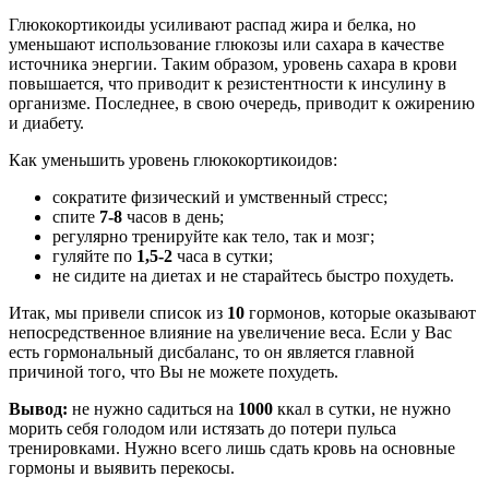
Глюкокортикоиды усиливают распад жира и белка, но
уменьшают использование глюкозы или сахара в качестве
источника энергии. Таким образом, уровень сахара в крови
повышается, что приводит к резистентности к инсулину в
организме. Последнее, в свою очередь, приводит к ожирению
и диабету.
Как уменьшить уровень глюкокортикоидов:
сократите физический и умственный стресс;
спите
7-8
часов в день;
регулярно тренируйте как тело, так и мозг;
гуляйте по
1,5-2
часа в сутки;
не сидите на диетах и не старайтесь быстро похудеть.
Итак, мы привели список из
10
гормонов, которые оказывают
непосредственное влияние на увеличение веса. Если у Вас
есть гормональный дисбаланс, то он является главной
причиной того, что Вы не можете похудеть.
Вывод:
не нужно садиться на
1000
ккал в сутки, не нужно
морить себя голодом или истязать до потери пульса
тренировками. Нужно всего лишь сдать кровь на основные
гормоны и выявить перекосы.