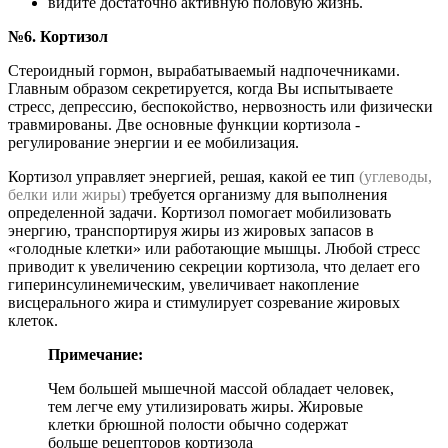
видите достаточно активную половую жизнь.
№6. Кортизол
Стероидный гормон, вырабатываемый надпочечниками.
Главным образом секретируется, когда Вы испытываете
стресс, депрессию, беспокойство, нервозность или физически
травмированы. Две основные функции кортизола -
регулирование энергии и ее мобилизация.
Кортизол управляет энергией, решая, какой ее тип
(углеводы,
белки или жиры)
требуется организму для выполнения
определенной задачи. Кортизол помогает мобилизовать
энергию, транспортируя жиры из жировых запасов в
«голодные клетки» или работающие мышцы. Любой стресс
приводит к увеличению секреции кортизола, что делает его
гиперинсулинемическим, увеличивает накопление
висцерального жира и стимулирует созревание жировых
клеток.
Примечание:
Чем большей мышечной массой обладает человек,
тем легче ему утилизировать жиры. Жировые
клетки брюшной полости обычно содержат
больше рецепторов кортизола