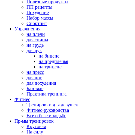
Полезные продукты
ПП рецепты
Похудение
Набор массы
Спортпит
Упражнения
на плечи
для спины
на грудь
для рук
на бицепс
на предплечья
на трицепс
на пресс
для ног
для похудения
Базовые
Практика тренинга
Фитнес
Тренировки для девушек
Фитнес-руководства
Все о беге и ходьбе
Пр-мы тренировок
Круговая
На силу