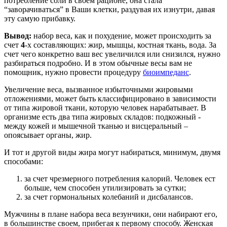
потребление соли в своем рационе, она стала
“заворачиваться” в Ваши клетки, раздувая их изнутри, давая
эту самую прибавку.
Вывод:
набор веса, как и похудение, может происходить за
счет
4
-х составляющих: жир, мышцы, костная ткань, вода. За
счет чего конкретно ваш вес увеличился или снизился, нужно
разбираться подробно. И в этом обычные весы вам не
помощник, нужно провести процедуру
биоимпеданс
.
Увеличение веса, вызванное избыточными жировыми
отложениями, может быть классифицировано в зависимости
от типа жировой ткани, которую человек нарабатывает. В
организме есть два типа жировых складов: подкожный -
между кожей и мышечной тканью и висцеральный –
опоясывает органы, жир.
И тот и другой виды жира могут набираться, минимум, двумя
способами:
за счет чрезмерного потребления калорий. Человек ест
больше, чем способен утилизировать за сутки;
за счет гормональных колебаний и дисбалансов.
Мужчины в плане набора веса везунчики, они набирают его,
в большинстве своем, прибегая к первому способу. Женская