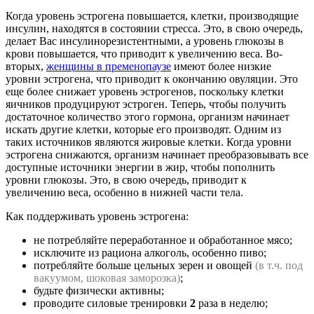
Когда уровень эстрогена повышается, клетки, производящие
инсулин, находятся в состоянии стресса. Это, в свою очередь,
делает Вас инсулинорезистентными, а уровень глюкозы в
крови повышается, что приводит к увеличению веса. Во-
вторых,
женщины в пременопаузе
имеют более низкие
уровни эстрогена, что приводит к окончанию овуляции. Это
еще более снижает уровень эстрогенов, поскольку клетки
яичников продуцируют эстроген. Теперь, чтобы получить
достаточное количество этого гормона, организм начинает
искать другие клетки, которые его производят. Одним из
таких источников являются жировые клетки. Когда уровни
эстрогена снижаются, организм начинает преобразовывать все
доступные источники энергии в жир, чтобы пополнить
уровни глюкозы. Это, в свою очередь, приводит к
увеличению веса, особенно в нижней части тела.
Как поддерживать уровень эстрогена:
не потребляйте переработанное и обработанное мясо;
исключите из рациона алкоголь, особенно пиво;
потребляйте больше цельных зерен и овощей
(в т.ч. под
вакуумом, шоковая заморозка)
;
будьте физически активны;
проводите силовые тренировки
2
раза в неделю;