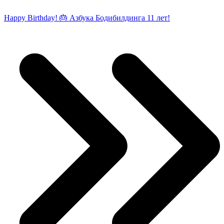
Happy Birthday! 🎂 Азбука Бодибилдинга 11 лет!