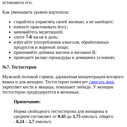
остановить его.
Как уменьшить уровни кортизола:
старайтесь управлять своей жизнью, а не наоборот;
начните практиковать йогу;
занимайтесь медитацией;
спите
7-8
часов в день;
избегайте употребления алкоголя, обработанных
продуктов и жареной пищи;
принимайте добавки магния и витамин B;
проводите релакс-процедуры в домашних условиях.
№7. Тестостерон
Мужской половой гормон, адекватная концентрация которого
важна и для женщин. Тестостерон помогает
сжигать жир
,
укрепляет кости и мышцы, повышает либидо. У женщин
тестостерон продуцируется в яичниках.
Примечание:
Норма свободного тестостерона для женщины в
среднем составляет от
0.45
до
3.75
нмоль/л, общего
-
0,24 – 2,7
нмоль/л.