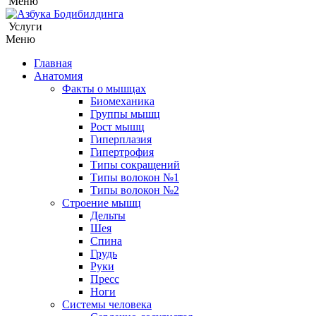
Меню
Услуги
Меню
Главная
Анатомия
Факты о мышцах
Биомеханика
Группы мышц
Рост мышц
Гиперплазия
Гипертрофия
Типы сокращений
Типы волокон №1
Типы волокон №2
Строение мышц
Дельты
Шея
Спина
Грудь
Руки
Пресс
Ноги
Системы человека