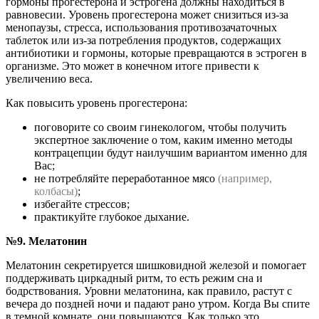
гормоны прогестерона и эстрогена должны находиться в
равновесии. Уровень прогестерона может снизиться из-за
менопаузы, стресса, использования противозачаточных
таблеток или из-за потребления продуктов, содержащих
антибиотики и гормоны, которые превращаются в эстроген в
организме. Это может в конечном итоге привести к
увеличению веса.
Как повысить уровень прогестерона:
поговорите со своим гинекологом, чтобы получить
экспертное заключение о том, каким именно методы
контрацепции будут наилучшим вариантом именно для
Вас;
не потребляйте переработанное мясо
(например,
колбасы)
;
избегайте стрессов;
практикуйте глубокое дыхание.
№9. Мелатонин
Мелатонин секретируется шишковидной железой и помогает
поддерживать циркадный ритм, то есть режим сна и
бодрствования. Уровни мелатонина, как правило, растут с
вечера до поздней ночи и падают рано утром. Когда Вы спите
в темной комнате, они повышаются. Как только это