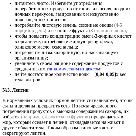
питайтесь чисто. Избегайте употребления
переработанных продуктов питания, алкоголя, поздних
ночных перекусов, газированных и искусственно
подслащенных напитков;
потребляйте листовую зелень, сезонные овощи
(
4-5
порций в день)
и сезонные фрукты
(
3
порции в день)
;
чтобы повысить концентрацию омега-
3
-жирных кислот
в организме, потребляйте жирную рыбу, орехи,
оливковое масло, семена льна;
потребляйте низкокалорийную, но насыщающую
организм пищу;
увеличьте в своем рационе содержание продуктов с
средне-низким
гликемическим индексом
;
пейте достаточное количество воды – [
0,04-0,05
]х вес
тела, литров.
№3. Лептин
В нормальных условиях гормон лептин сигнализирует, что вы
сыты и должны прекратить есть. Но из-за чрезмерного
потребления продуктов с высоким содержанием сахаров, их
избыток
(например, фруктоза из фруктов)
превращается в
жир, который оседает в печени, откладывается на живот и
другие области тела. Таким образом жировые клетки
секретируют лептин.