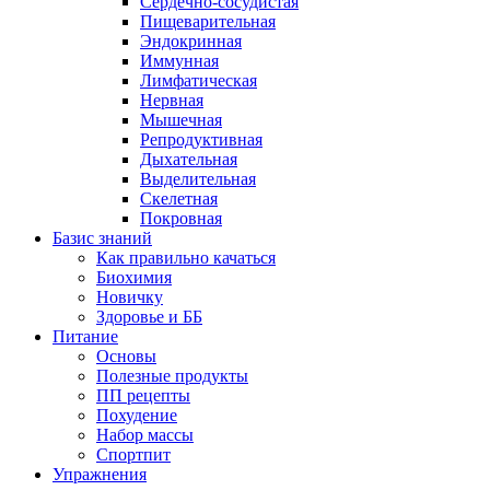
Сердечно-сосудистая
Пищеварительная
Эндокринная
Иммунная
Лимфатическая
Нервная
Мышечная
Репродуктивная
Дыхательная
Выделительная
Скелетная
Покровная
Базис знаний
Как правильно качаться
Биохимия
Новичку
Здоровье и ББ
Питание
Основы
Полезные продукты
ПП рецепты
Похудение
Набор массы
Спортпит
Упражнения