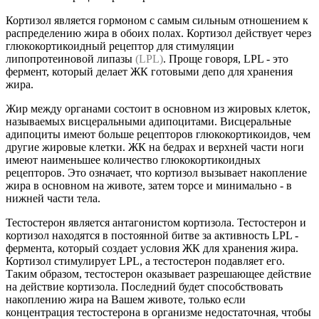
Кортизол является гормоном с самым сильным отношением к
распределению жира в обоих полах. Кортизол действует через
глюкокортикоидный рецептор для стимуляции
липопротеиновой липазы
(LPL)
. Проще говоря, LPL - это
фермент, который делает ЖК готовыми депо для хранения
жира.
Жир между органами состоит в основном из жировых клеток,
называемых висцеральными адипоцитами. Висцеральные
адипоциты имеют больше рецепторов глюкокортикоидов, чем
другие жировые клетки. ЖК на бедрах и верхней части ноги
имеют наименьшее количество глюкокортикоидных
рецепторов. Это означает, что кортизол вызывает накопление
жира в основном на животе, затем торсе и минимально - в
нижней части тела.
Тестостерон является антагонистом кортизола. Тестостерон и
кортизол находятся в постоянной битве за активность LPL -
фермента, который создает условия ЖК для хранения жира.
Кортизол стимулирует LPL, а тестостерон подавляет его.
Таким образом, тестостерон оказывает разрешающее действие
на действие кортизола. Последний будет способствовать
накоплению жира на Вашем животе, только если
концентрация тестостерона в организме недостаточная, чтобы