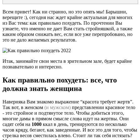
Всем привет! Как ни странно, но это опять мы! Барышни,
верещите :), сегодня нас ждет крайне актуальная для многих
из Вас тема: как правильно похудеть. По прочтении Вы
узнаете, что именно не дает Вам стать стройняшкой, а также
каким образом снижать вес, если все уже перепробовано, но
это не дало желаемых результатов.
Итак, занимайте свои места в зрительном зале, будет крайне
познавательно и интересно.
Как правильно похудеть: все, что
должна знать женщина
Наверняка Вам знакомо выражение “красота требует жертв”.
Так вот, в женском
(и мужском)
представлении красивое тело
- это стройное и подтянутое тело. Чтобы добиться этого,
многие дамы в прямом смысле слова идут на жертвы. Они
садят себя на
1000
ккал в день, тренируются по несколько
часов кряду, бегают, как заведенные. И все это для того, чтобы
стрелка весов сместилась влево. Стоит ли так себя истязать?