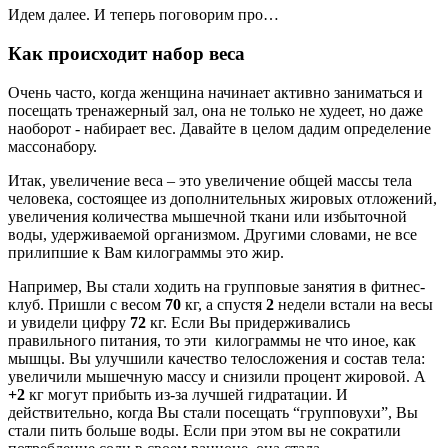
Идем далее. И теперь поговорим про…
Как происходит набор веса
Очень часто, когда женщина начинает активно заниматься и
посещать тренажерный зал, она не только не худеет, но даже
наоборот - набирает вес. Давайте в целом дадим определение
массонабору.
Итак, увеличение веса – это увеличение общей массы тела
человека, состоящее из дополнительных жировых отложений,
увеличения количества мышечной ткани или избыточной
воды, удерживаемой организмом. Другими словами, не все
прилипшие к Вам килограммы это жир.
Например, Вы стали ходить на групповые занятия в фитнес-
клуб. Пришли с весом
70
кг, а спустя
2
недели встали на весы
и увидели цифру
72
кг. Если Вы придерживались
правильного питания, то эти килограммы не что иное, как
мышцы. Вы улучшили качество телосложения и состав тела:
увеличили мышечную массу и снизили процент жировой. А
+2
кг могут прибыть из-за лучшей гидратации. И
действительно, когда Вы стали посещать “групповухи”, Вы
стали пить больше воды. Если при этом вы не сократили