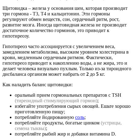
Щитовидка – железа у основания шеи, которая производит
три гормона - Т3, Т4 и кальцитонин. Эти гормоны
регулируют обмен веществ, сон, сердечный ритм, рост,
развитие мозга. Иногда щитовидная железа не производит
достаточное количество гормонов, это приводит к
гипотиреозу.
Гипотиреоз часто ассоциируется с увеличением веса,
замедлением метаболизма, высоким уровнем холестерина в
крови, медленным сердечным ритмом. Фактически,
гипотиреоз приводит к накоплению воды, а не жира, это и
делает человека визуально пухлым. Только из-за тироидного
дисбаланса организм может набрать от
2
до
5
кг.
Как наладить баланс щитовидки:
оральный прием гормональных препаратов с TSH
(тиреоидный стимулирующий гормон)
;
избегайте употребления сырых овощей. Ешьте хорошо
приготовленную пищу;
потребляйте йодированную
соль
;
потребляйте продукты, богатые цинком
(устрицы,
семена тыквы)
;
потребляйте рыбий жир и добавки витамина D.