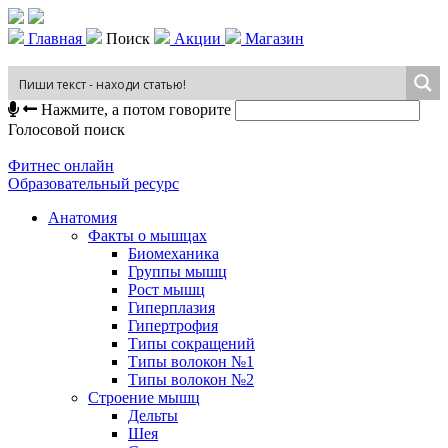
Главная
Поиск
Акции
Магазин
Нажмите, а потом говорите
Голосовой поиск
Фитнес онлайн
Образовательный ресурс
Анатомия
Факты о мышцах
Биомеханика
Группы мышц
Рост мышц
Гиперплазия
Гипертрофия
Типы сокращений
Типы волокон №1
Типы волокон №2
Строение мышц
Дельты
Шея