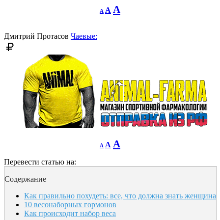
Decrease
Reset
Increase
A
A
A
font
font
size.
font
size.
size.
Дмитрий Протасов
Чаевые:
Decrease
Reset
Increase
A
A
A
font
font
size.
font
size.
Перевести статью на:
size.
Содержание
Как правильно похудеть: все, что должна знать женщина
10 весонаборных гормонов
Как происходит набор веса