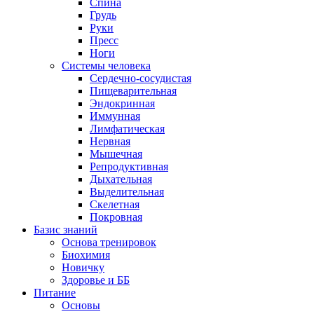
Спина
Грудь
Руки
Пресс
Ноги
Системы человека
Сердечно-сосудистая
Пищеварительная
Эндокринная
Иммунная
Лимфатическая
Нервная
Мышечная
Репродуктивная
Дыхательная
Выделительная
Скелетная
Покровная
Базис знаний
Основа тренировок
Биохимия
Новичку
Здоровье и ББ
Питание
Основы