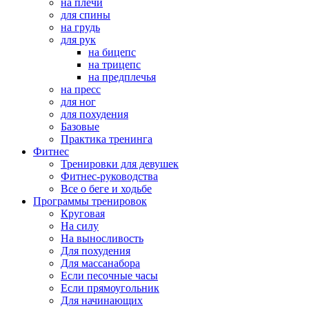
на плечи
для спины
на грудь
для рук
на бицепс
на трицепс
на предплечья
на пресс
для ног
для похудения
Базовые
Практика тренинга
Фитнес
Тренировки для девушек
Фитнес-руководства
Все о беге и ходьбе
Программы тренировок
Круговая
На силу
На выносливость
Для похудения
Для массанабора
Если песочные часы
Если прямоугольник
Для начинающих