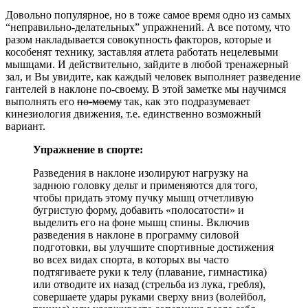
Довольно популярное, но в тоже самое время одно из самых
“неправильно-делательных” упражнений. А все потому, что
разом накладывается совокупность факторов, которые и
кособенят технику, заставляя атлета работать нецелевыми
мышцами. И действительно, зайдите в любой тренажерный
зал, и Вы увидите, как каждый человек выполняет разведение
гантелей в наклоне по-своему. В этой заметке мы научимся
выполнять его
по-моему
так, как это подразумевает
кинезиология движения, т.е. единственно возможный
вариант.
Упражнение в спорте:
Разведения в наклоне изолируют нагрузку на
заднюю головку дельт и применяются для того,
чтобы придать этому пучку мышц отчетливую
бугристую форму, добавить «полосатости» и
выделить его на фоне мышц спины. Включив
разведения в наклоне в программу силовой
подготовки, вы улучшите спортивные достижения
во всех видах спорта, в которых вы часто
подтягиваете руки к телу (плавание, гимнастика)
или отводите их назад (стрельба из лука, гребля),
совершаете удары руками сверху вниз (волейбол,