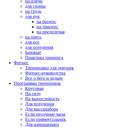
на плечи
для спины
на грудь
для рук
на бицепс
на трицепс
на предплечья
на пресс
для ног
для похудения
Базовые
Практика тренинга
Фитнес
Тренировки для девушек
Фитнес-руководства
Все о беге и ходьбе
Программы тренировок
Круговая
На силу
На выносливость
Для похудения
Для массанабора
Если песочные часы
Если прямоугольник
Для начинающих