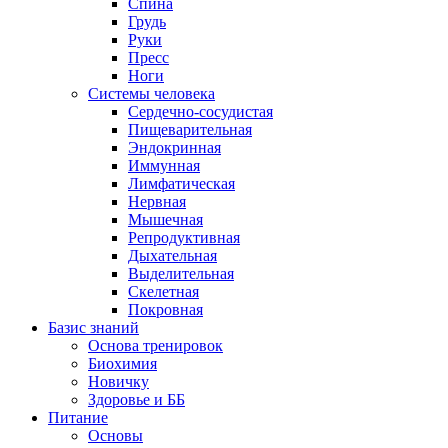
Спина
Грудь
Руки
Пресс
Ноги
Системы человека
Сердечно-сосудистая
Пищеварительная
Эндокринная
Иммунная
Лимфатическая
Нервная
Мышечная
Репродуктивная
Дыхательная
Выделительная
Скелетная
Покровная
Базис знаний
Основа тренировок
Биохимия
Новичку
Здоровье и ББ
Питание
Основы