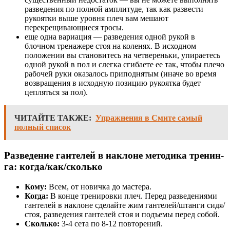
разведения по полной амплитуде, так как развести
рукоятки выше уровня плеч вам мешают
перекрещивающиеся тросы.
еще одна вариация — разведения одной рукой в
блочном тренажере стоя на коленях. В исходном
положении вы становитесь на четвереньки, упираетесь
одной рукой в пол и слегка сгибаете ее так, чтобы плечо
рабочей руки оказалось приподнятым (иначе во время
возвращения в исходную позицию рукоятка будет
цепляться за пол).
ЧИТАЙТЕ ТАКЖЕ:
Упражнения в Смите самый
полный список
Разведение гантелей в наклоне ме­тоди­ка тре­нин­
га: ког­да/как/сколь­ко
Кому:
Всем, от новичка до мастера.
Когда:
В конце тренировки плеч. Перед разведениями
гантелей в наклоне сделайте жим гантелей/штанги сидя/
стоя, разведения гантелей стоя и подъемы перед собой.
Сколько:
3-4 сета по 8-12 повторений.