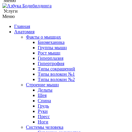
Меню
Услуги
Меню
Главная
Анатомия
Факты о мышцах
Биомеханика
Группы мышц
Рост мышц
Гиперплазия
Гипертрофия
Типы сокращений
Типы волокон №1
Типы волокон №2
Строение мышц
Дельты
Шея
Спина
Грудь
Руки
Пресс
Ноги
Системы человека