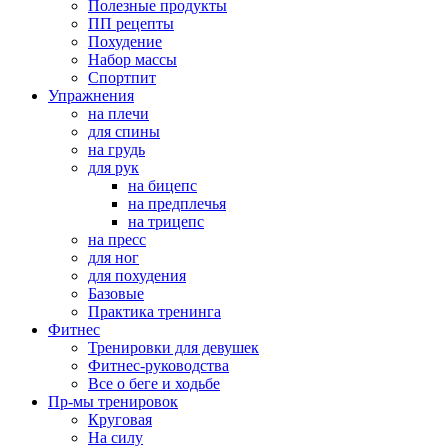
Полезные продукты
ПП рецепты
Похудение
Набор массы
Спортпит
Упражнения
на плечи
для спины
на грудь
для рук
на бицепс
на предплечья
на трицепс
на пресс
для ног
для похудения
Базовые
Практика тренинга
Фитнес
Тренировки для девушек
Фитнес-руководства
Все о беге и ходьбе
Пр-мы тренировок
Круговая
На силу