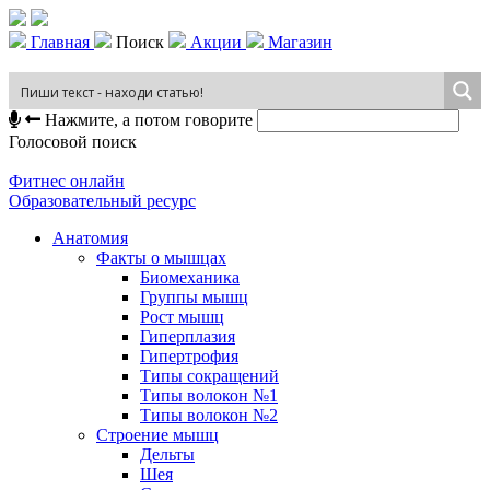
Главная
Поиск
Акции
Магазин
Нажмите, а потом говорите
Голосовой поиск
Фитнес онлайн
Образовательный ресурс
Анатомия
Факты о мышцах
Биомеханика
Группы мышц
Рост мышц
Гиперплазия
Гипертрофия
Типы сокращений
Типы волокон №1
Типы волокон №2
Строение мышц
Дельты
Шея