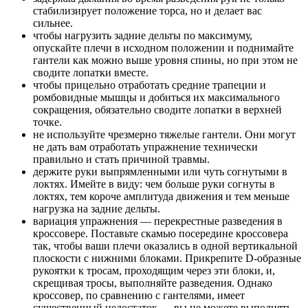
стабилизирует положение торса, но и делает вас
сильнее.
чтобы нагрузить задние дельты по максимуму,
опускайте плечи в исходном положении и поднимайте
гантели как можно выше уровня спины, но при этом не
сводите лопатки вместе.
чтобы прицельно отработать средние трапеции и
ромбовидные мышцы и добиться их максимального
сокращения, обязательно сводите лопатки в верхней
точке.
не используйте чрезмерно тяжелые гантели. Они могут
не дать вам отработать упражнение технически
правильно и стать причиной травмы.
держите руки выпрямленными или чуть согнутыми в
локтях. Имейте в виду: чем больше руки согнуты в
локтях, тем короче амплитуда движения и тем меньше
нагрузка на задние дельты.
вариация упражнения — перекрестные разведения в
кроссовере. Поставьте скамью посередине кроссовера
так, чтобы ваши плечи оказались в одной вертикальной
плоскости с нижними блоками. Прикрепите D-образные
рукоятки к тросам, проходящим через эти блоки, и,
скрещивая тросы, выполняйте разведения. Однако
кроссовер, по сравнению с гантелями, имеет
существенный недостаток — вы не можете выполнять