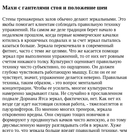
Махи с гантелями стоя и положение шеи
Стены тренажерных залов обычно делают зеркальными. Это
якобы помогает клиентам соблюдать правильную технику
упражнений. На самом же деле традиция берет начало в
недалеком прошлом, когда первые коммерческие качалки
ютились в крошечных подвалах и за счет зеркал пытались
казаться больше. Зеркала перекочевали в современный
фитнес, часто с теми же целями. Что же касается помощи
зеркал при выполнении упражнений, то от них нет ровным
счетом никакого толку. Культурист оценивает правильную
технику чисто субъективно, по ощущению. Он должен
глубоко чувствовать работающую мышцу. Если он ее не
чувствует, значит, упражнение делается неверно. Правильная
техника, таким образом, - это вопрос ментальной
концентрации. Чтобы ее усилить, многие культуристы
намеренно закрывают глаза. Не случайно в прославленном
подвале Дориана Ятса зеркал, фактически, нет. Как нет их
везде где идет настоящая силовая работа, - тяжелоатлетов и
пауэрлифтеров. По мнению многих тренеров, зеркала
откровенно вредны. Они смущаю тощих новичков и
формируют у продвинутых качков чисто женскую, а по тому
двусмысленную манеру разглядывать себя в зеркале. Хуже
всего то, что зеркала больше вредят правильной технике, чем