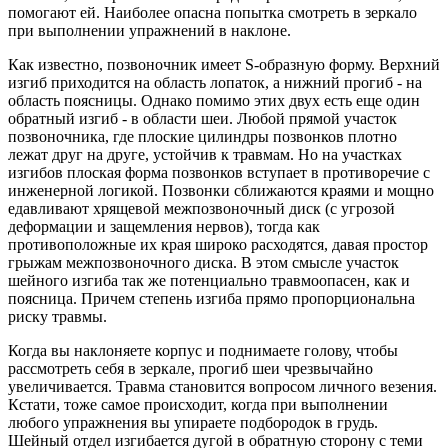
помогают ей. Наиболее опасна попытка смотреть в зеркало
при выполнении упражнений в наклоне.
Как известно, позвоночник имеет S-образную форму. Верхний
изгиб приходится на область лопаток, а нижний прогиб - на
область поясницы. Однако помимо этих двух есть еще один
обратный изгиб - в области шеи. Любой прямой участок
позвоночника, где плоские цилиндры позвонков плотно
лежат друг на друге, устойчив к травмам. Но на участках
изгибов плоская форма позвонков вступает в противоречие с
инженерной логикой. Позвонки сближаются краями и мощно
едавливают хрящевой межпозвоночный диск (с угрозой
деформации и защемления нервов), тогда как
противоположные их края широко расходятся, давая простор
грыжам межпозвоночного диска. В этом смысле участок
шейного изгиба так же потенциально травмоопасен, как и
поясница. Причем степень изгиба прямо пропорциональна
риску травмы.
Когда вы наклоняете корпус и поднимаете голову, чтобы
рассмотреть себя в зеркале, прогиб шеи чрезвычайно
увеличивается. Травма становится вопросом личного везения.
Кстати, тоже самое происходит, когда при выполнении
любого упражнения вы упираете подбородок в грудь.
Шейный отдел изгибается дугой в обратную сторону с теми