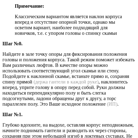
Примечание:
Классическим вариантом является наклон корпуса
вперед и отсутствие опорной точки, однако мы
осветим вариант, наиболее подходящий для
новичков, т.е. с упором головы о спинку скамьи
Шаг №0.
Найдите в зале точку опоры для фиксирования положения
головы и положения корпуса. Такой режим поможет избежать
Вам различных люфтов. В качестве опоры можно
использовать соответствующий угол скамьи или стену.
Подойдите к наклонной скамье, встаньте прямо и, сохраняя
спину прямой
(держа гантели в каждой руке)
, наклонитесь
вперед, уприте голову в опору перед собой. Руки должны
находиться перпендикулярно полу и быть слегка
подсогнутыми, ладони обращены друг к другу, а торс
параллелен полу. Это Ваше исходное положение
(ИП)
.
Шаг №1.
Глубоко вдохните, на выдохе, оставляя корпус неподвижным,
начните поднимать гантели и разводить их через стороны,
сохраняя при этом небольшой изгиб в локтевых суставах. Не