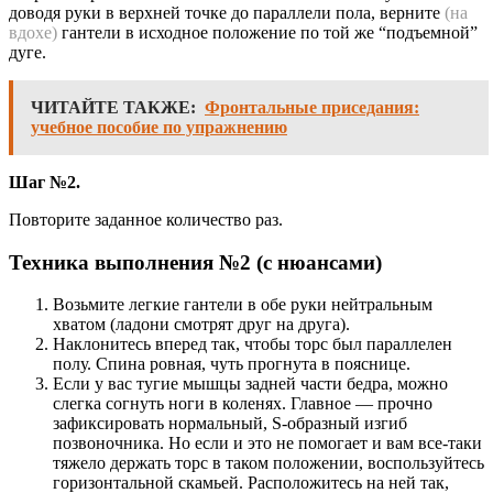
доводя руки в верхней точке до параллели пола, верните
(на
вдохе)
гантели в исходное положение по той же “подъемной”
дуге.
ЧИТАЙТЕ ТАКЖЕ:
Фронтальные приседания:
учебное пособие по упражнению
Шаг №2.
Повторите заданное количество раз.
Техника выполнения №2 (с нюансами)
Возьмите легкие гантели в обе руки нейтральным
хватом (ладони смотрят друг на друга).
Наклонитесь вперед так, чтобы торс был параллелен
полу. Спина ровная, чуть прогнута в пояснице.
Если у вас тугие мышцы задней части бедра, можно
слегка согнуть ноги в коленях. Главное — прочно
зафиксировать нормальный, S-образный изгиб
позвоночника. Но если и это не помогает и вам все-таки
тяжело держать торс в таком положении, воспользуйтесь
горизонтальной скамьей. Расположитесь на ней так,