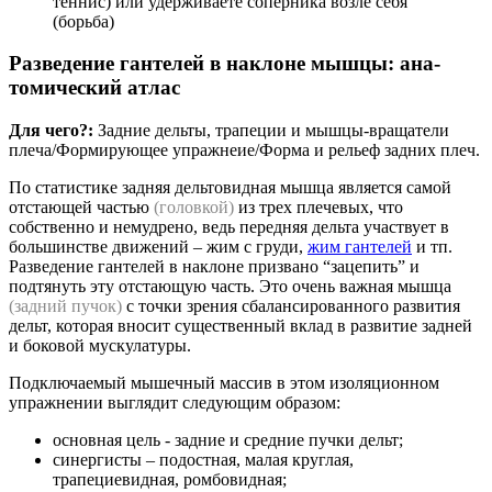
теннис) или удерживаете соперника возле себя
(борьба)
Разведение гантелей в наклоне мыш­цы: ана­
томи­чес­кий ат­лас
Для чего?:
Задние дельты, трапеции и мышцы-вращатели
плеча/Формирующее упражнеие/Форма и рельеф задних плеч.
По статистике задняя дельтовидная мышца является самой
отстающей частью
(головкой)
из трех плечевых, что
собственно и немудрено, ведь передняя дельта участвует в
большинстве движений – жим с груди,
жим гантелей
и тп.
Разведение гантелей в наклоне призвано “зацепить” и
подтянуть эту отстающую часть. Это очень важная мышца
(задний пучок)
с точки зрения сбалансированного развития
дельт, которая вносит существенный вклад в развитие задней
и боковой мускулатуры.
Подключаемый мышечный массив в этом изоляционном
упражнении выглядит следующим образом:
основная цель - задние и средние пучки дельт;
синергисты – подостная, малая круглая,
трапециевидная, ромбовидная;