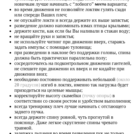
новичкам лучше начинать с “лобного”
места
варианта;
во время движения не позволяйте локтям гулять сзади
или спереди Ваших плеч;
не опускайте локти и всегда держите их выше запястья;
разведение должно напоминать взмах птицы крыльями;
держите кисти, как если бы Вы наливали в стакан воду;
не вращайте руки и запястья;
не используйте читинг при движении вверх, стараясь
задать импульс с помощью туловища;
при разведении в наклоне без поддержки головы, спина
должна быть практически параллельна полу;
сосредоточьтесь на подконтрольном движении гантелей,
не спешите при движении их вверх и не кидайте при
движении вниз;
необходимо постоянно поддерживать небольшой
(около
20
градусов)
изгиб в локтях, именно так нагрузка будет
приходиться на целевые мышцы;
корректируйте высоту скамейки
(точку опоры)
в
соответствии со своим ростом и удобством выполнения;
всегда тренировку плеч лучше начинать с отстающего
заднего пучка.
всегда держите спину ровной, чуть прогнутой в
пояснице. Даже легкое скругление спины чревато
травмой.
задержка дыхания во время разведения рук не только