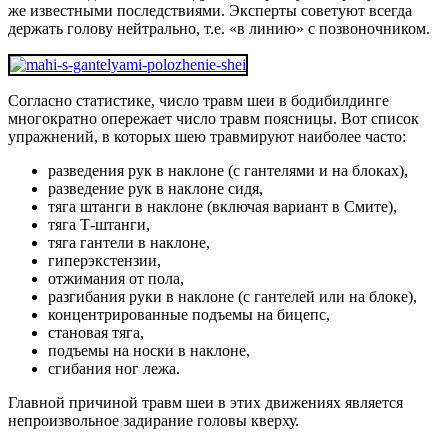
же известными последствиями. Эксперты советуют всегда
держать голову нейтрально, т.е. «в линию» с позвоночником.
Согласно статистике, число травм шеи в бодибилдинге
многократно опережает число травм поясницы. Вот список
упражнений, в которых шею травмируют наиболее часто:
разведения рук в наклоне (с гантелями и на блоках),
разведение рук в наклоне сидя,
тяга штанги в наклоне (включая вариант в Смите),
тяга Т-штанги,
тяга гантели в наклоне,
гиперэкстензии,
отжимания от пола,
разгибания руки в наклоне (с гантелей или на блоке),
концентрированные подъемы на бицепс,
становая тяга,
подъемы на носки в наклоне,
сгибания ног лежа.
Главной причиной травм шеи в этих движениях является
непроизвольное задирание головы кверху.