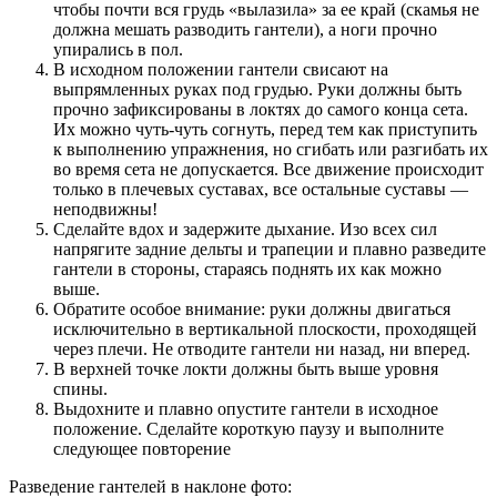
чтобы почти вся грудь «вылазила» за ее край (скамья не
должна мешать разводить гантели), а ноги прочно
упирались в пол.
В исходном положении гантели свисают на
выпрямленных руках под грудью. Руки должны быть
прочно зафиксированы в локтях до самого конца сета.
Их можно чуть-чуть согнуть, перед тем как приступить
к выполнению упражнения, но сгибать или разгибать их
во время сета не допускается. Все движение происходит
только в плечевых суставах, все остальные суставы —
неподвижны!
Сделайте вдох и задержите дыхание. Изо всех сил
напрягите задние дельты и трапеции и плавно разведите
гантели в стороны, стараясь поднять их как можно
выше.
Обратите особое внимание: руки должны двигаться
исключительно в вертикальной плоскости, проходящей
через плечи. Не отводите гантели ни назад, ни вперед.
В верхней точке локти должны быть выше уровня
спины.
Выдохните и плавно опустите гантели в исходное
положение. Сделайте короткую паузу и выполните
следующее повторение
Разведение гантелей в наклоне фото: