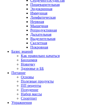
Сердечно-сосудистая
Пищеварительная
Эндокринная
Иммунная
Лимфатическая
Нервная
Мышечная
Репродуктивная
Дыхательная
Выделительная
Скелетная
Покровная
Базис знаний
Как правильно качаться
Биохимия
Новичку
Здоровье и ББ
Питание
Основы
Полезные продукты
ПП рецепты
Похудение
Набор массы
Спортпит
Упражнения