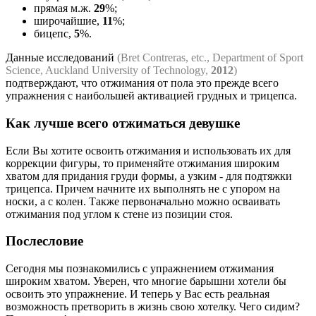
прямая м.ж.
29
%;
широчайшие,
11
%;
бицепс,
5
%.
Данные исследований
(Bret Contreras, etc., Department of Sport
Science, Auckland University of Technology,
2012
)
подтверждают, что отжимания от пола это прежде всего
упражнения с наибольшей активацией грудных и трицепса.
Как лучше всего отжиматься девушке
Если Вы хотите освоить отжимания и использовать их для
коррекции фигуры, то применяйте отжимания широким
хватом для придания груди формы, а узким - для подтяжки
трицепса. Причем начните их выполнять не с упором на
носки, а с колен. Также первоначально можно осваивать
отжимания под углом к стене из позиции стоя.
Послесловие
Сегодня мы познакомились с упражнением отжимания
широким хватом. Уверен, что многие барышни хотели бы
освоить это упражнение. И теперь у Вас есть реальная
возможность претворить в жизнь свою хотелку. Чего сидим?