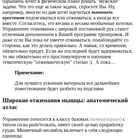
барышень хочет в физическом плане решать "мужские"
задачи. Что это еще за такие задачи, спросите Вы. Ну,
например, многие из дам хотят научиться
вышивать
крестиком
подтягиваться или отжиматься, а иногда все
вместе. Согласитесь, это весьма и весьма необычные хотелки.
Упражнение отжимания с широкой постановкой рук станет
отличным дополнением в Вашей программе тренировок. И
даже если Вы пока не умеете отжиматься, понаблюдайте со
стороны, как это делать правильно. А навык, со временем,
обязательно придет. Если же последний будет задерживаться,
то мы обязательно его простимулируем и напишем
тематическую "отжиманческую" статью :). А пока…
Примечание:
Для лучшего усвоения материала все дальнейшее
повествование будет разбито на подглавы
Широкие отжимания мышцы: анатомический
атлас
Упражнение относится к классу базовых
(компаундных)
с
типом силы push/толкать, имеет своей целью проработку
груди. Мышечный ансамбль включает в себя следующие
единицы: