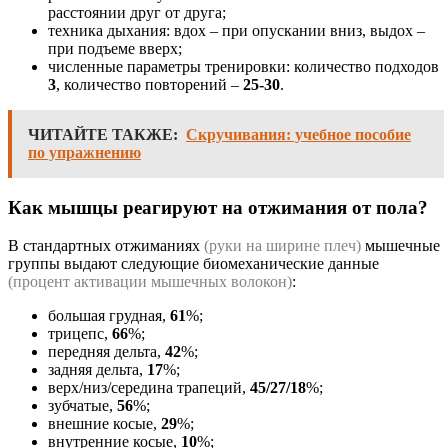
расстоянии друг от друга;
техника дыхания: вдох – при опускании вниз, выдох –
при подъеме вверх;
численные параметры тренировки: количество подходов
3
, количество повторений –
25-30
.
ЧИТАЙТЕ ТАКЖЕ:
Скручивания: учебное пособие
по упражнению
Как мышцы реагируют на отжимания от пола?
В стандартных отжиманиях
(руки на ширине плеч)
мышечные
группы выдают следующие биомеханические данные
(процент активации мышечных волокон)
:
большая грудная,
61
%;
трицепс,
66
%;
передняя дельта,
42
%;
задняя дельта,
17
%;
верх/низ/середина трапеций,
45/27/18
%;
зубчатые,
56
%;
внешние косые,
29
%;
внутренние косые,
10
%;