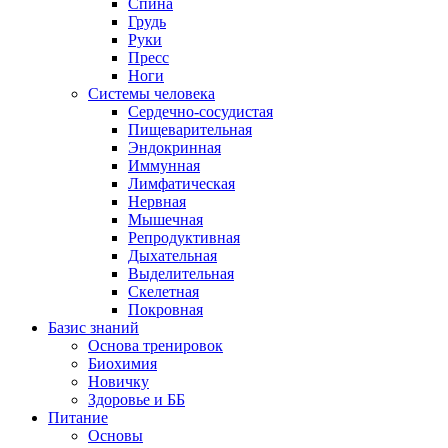
Спина
Грудь
Руки
Пресс
Ноги
Системы человека
Сердечно-сосудистая
Пищеварительная
Эндокринная
Иммунная
Лимфатическая
Нервная
Мышечная
Репродуктивная
Дыхательная
Выделительная
Скелетная
Покровная
Базис знаний
Основа тренировок
Биохимия
Новичку
Здоровье и ББ
Питание
Основы