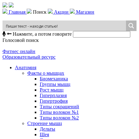
Главная
Поиск
Акции
Магазин
Нажмите, а потом говорите
Голосовой поиск
Фитнес онлайн
Образовательный ресурс
Анатомия
Факты о мышцах
Биомеханика
Группы мышц
Рост мышц
Гиперплазия
Гипертрофия
Типы сокращений
Типы волокон №1
Типы волокон №2
Строение мышц
Дельты
Шея