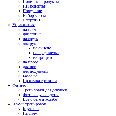
Полезные продукты
ПП рецепты
Похудение
Набор массы
Спортпит
Упражнения
на плечи
для спины
на грудь
для рук
на бицепс
на предплечья
на трицепс
на пресс
для ног
для похудения
Базовые
Практика тренинга
Фитнес
Тренировки для девушек
Фитнес-руководства
Все о беге и ходьбе
Пр-мы тренировок
Круговая
На силу