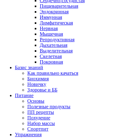
Сердечно-сосудистая
Пищеварительная
Эндокринная
Иммунная
Лимфатическая
Нервная
Мышечная
Репродуктивная
Дыхательная
Выделительная
Скелетная
Покровная
Базис знаний
Как правильно качаться
Биохимия
Новичку
Здоровье и ББ
Питание
Основы
Полезные продукты
ПП рецепты
Похудение
Набор массы
Спортпит
Упражнения