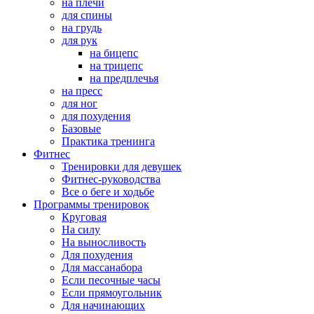
на плечи
для спины
на грудь
для рук
на бицепс
на трицепс
на предплечья
на пресс
для ног
для похудения
Базовые
Практика тренинга
Фитнес
Тренировки для девушек
Фитнес-руководства
Все о беге и ходьбе
Программы тренировок
Круговая
На силу
На выносливость
Для похудения
Для массанабора
Если песочные часы
Если прямоугольник
Для начинающих