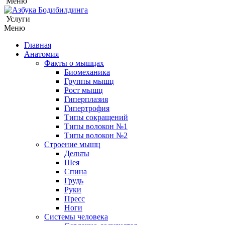
Меню
Услуги
Меню
Главная
Анатомия
Факты о мышцах
Биомеханика
Группы мышц
Рост мышц
Гиперплазия
Гипертрофия
Типы сокращений
Типы волокон №1
Типы волокон №2
Строение мышц
Дельты
Шея
Спина
Грудь
Руки
Пресс
Ноги
Системы человека