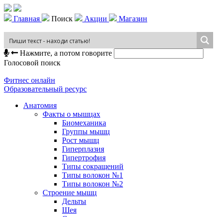
Главная
Поиск
Акции
Магазин
Нажмите, а потом говорите
Голосовой поиск
Фитнес онлайн
Образовательный ресурс
Анатомия
Факты о мышцах
Биомеханика
Группы мышц
Рост мышц
Гиперплазия
Гипертрофия
Типы сокращений
Типы волокон №1
Типы волокон №2
Строение мышц
Дельты
Шея