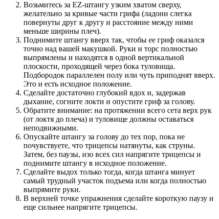
Возьмитесь за EZ-штангу узким хватом сверху,
желательно за кривые части грифа (ладони слегка
повернуты друг к другу и расстояние между ними
меньше ширины плеч).
Поднимите штангу вверх так, чтобы ее гриф оказался
точно над вашей макушкой. Руки и торс полностью
выпрямлены и находятся в одной вертикальной
плоскости, проходящей через бока туловища.
Подбородок параллелен полу или чуть приподнят вверх.
Это и есть исходное положение.
Сделайте достаточно глубокий вдох и, задержав
дыхание, согните локти и опустите гриф за голову.
Обратите внимание: на протяжении всего сета верх рук
(от локтя до плеча) и туловище должны оставаться
неподвижными.
Опускайте штангу за голову до тех пор, пока не
почувствуете, что трицепсы натянуты, как струны.
Затем, без паузы, изо всех сил напрягите трицепсы и
поднимите штангу в исходное положение.
Сделайте выдох только тогда, когда штанга минует
самый трудный участок подъема или когда полностью
выпрямите руки.
В верхней точке упражнения сделайте короткую паузу и
еще сильнее напрягите трицепсы.