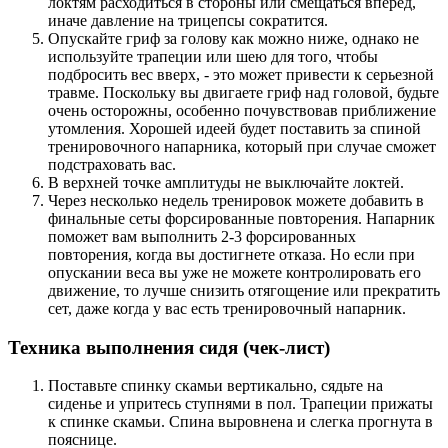
локтям расходиться в стороны или смещаться вперед,
иначе давление на трицепсы сократится.
Опускайте гриф за голову как можно ниже, однако не
используйте трапеции или шею для того, чтобы
подбросить вес вверх, - это может привести к серьезной
травме. Поскольку вы двигаете гриф над головой, будьте
очень осторожны, особенно почувствовав приближение
утомления. Хорошей идеей будет поставить за спиной
тренировочного напарника, который при случае сможет
подстраховать вас.
В верхней точке амплитуды не выключайте локтей.
Через несколько недель тренировок можете добавить в
финальные сеты форсированные повторения. Напарник
поможет вам выполнить 2-3 форсированных
повторения, когда вы достигнете отказа. Но если при
опускании веса вы уже не можете контролировать его
движение, то лучше снизить отягощение или прекратить
сет, даже когда у вас есть тренировочный напарник.
Техника выполнения сидя (чек-лист)
Поставьте спинку скамьи вертикально, сядьте на
сиденье и упритесь ступнями в пол. Трапеции прижаты
к спинке скамьи. Спина выровнена и слегка прогнута в
пояснице.