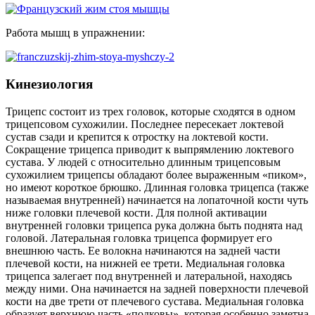
Работа мышц в упражнении:
Кинезиология
Трицепс состоит из трех головок, которые сходятся в одном
трицепсовом сухожилии. Последнее пересекает локтевой
сустав сзади и крепится к отростку на локтевой кости.
Сокращение трицепса приводит к выпрямлению локтевого
сустава. У людей с относительно длинным трицепсовым
сухожилием трицепсы обладают более выраженным «пиком»,
но имеют короткое брюшко. Длинная головка трицепса (также
называемая внутренней) начинается на лопаточной кости чуть
ниже головки плечевой кости. Для полной активации
внутренней головки трицепса рука должна быть поднята над
головой. Латеральная головка трицепса формирует его
внешнюю часть. Ее волокна начинаются на задней части
плечевой кости, на нижней ее трети. Медиальная головка
трицепса залегает под внутренней и латеральной, находясь
между ними. Она начинается на задней поверхности плечевой
кости на две трети от плечевого сустава. Медиальная головка
образует верхнюю часть «подковы», которая особенно заметна