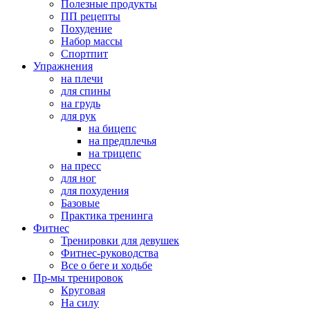
Полезные продукты
ПП рецепты
Похудение
Набор массы
Спортпит
Упражнения
на плечи
для спины
на грудь
для рук
на бицепс
на предплечья
на трицепс
на пресс
для ног
для похудения
Базовые
Практика тренинга
Фитнес
Тренировки для девушек
Фитнес-руководства
Все о беге и ходьбе
Пр-мы тренировок
Круговая
На силу