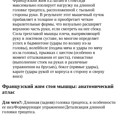
Французский жим EZ-штанги стоя/сидя
максимально изолирует нагрузку на длинной
головке трицепса, расположенной с тыльной
стороны руки. В результате этот мышечный пучок
прибавляет в толщине и приобретает четкие
выразительные формы, что визуально расширяет
верхнюю часть руки, если смотреть на нее сбоку.
Сила трехглавой мышцы плеча, выпрямляющей
руку в локтевом суставе, во многом определяет
успех в бадминтоне (удары по волану из-за
головы), волейболе (подача мяча и удары по мячу
из-за головы), прыжках с шестом (особенно в
момент отталкивания от шеста), гимнастике
(выполнение стоек на руках и различные
упражнения на брусьях), боксе (прямые удары),
карате (удары рукой от корпуса в сторону и сверху
вниз)
Французский жим стоя мышцы: анатомический
атлас
Для чего?:
Длинная (задняя) головка трицепса, в особенности
ее низ/Формирующее упражнение/Детализация длинной
головки трицепса.