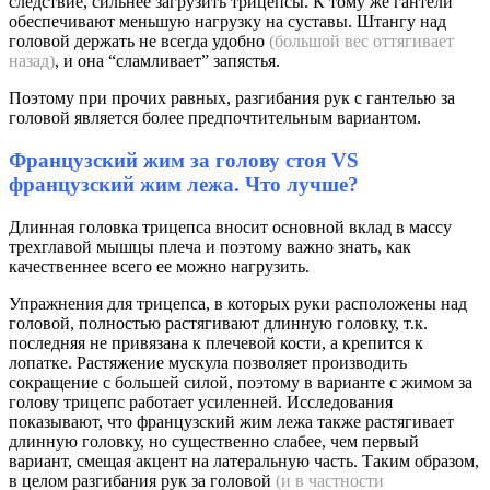
следствие, сильнее загрузить трицепсы. К тому же гантели
обеспечивают меньшую нагрузку на суставы. Штангу над
головой держать не всегда удобно
(большой вес оттягивает
назад)
,
и она “сламливает” запястья.
Поэтому при прочих равных, разгибания рук с гантелью за
головой является более предпочтительным вариантом.
Французский жим за голову стоя VS
французский жим лежа. Что лучше?
Длинная головка трицепса вносит основной вклад в массу
трехглавой мышцы плеча и поэтому важно знать, как
качественнее всего ее можно нагрузить.
Упражнения для трицепса, в которых руки расположены над
головой, полностью растягивают длинную головку, т.к.
последняя не привязана к плечевой кости, а крепится к
лопатке. Растяжение мускула позволяет производить
сокращение с большей силой, поэтому в варианте с жимом за
голову трицепс работает усиленней. Исследования
показывают, что французский жим лежа также растягивает
длинную головку, но существенно слабее, чем первый
вариант, смещая акцент на латеральную часть. Таким образом,
в целом разгибания рук за головой
(и в частности