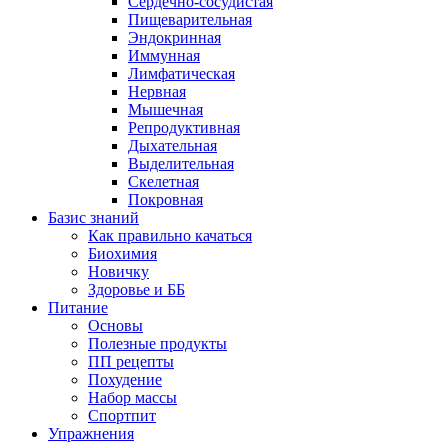
Сердечно-сосудистая
Пищеварительная
Эндокринная
Иммунная
Лимфатическая
Нервная
Мышечная
Репродуктивная
Дыхательная
Выделительная
Скелетная
Покровная
Базис знаний
Как правильно качаться
Биохимия
Новичку
Здоровье и ББ
Питание
Основы
Полезные продукты
ПП рецепты
Похудение
Набор массы
Спортпит
Упражнения