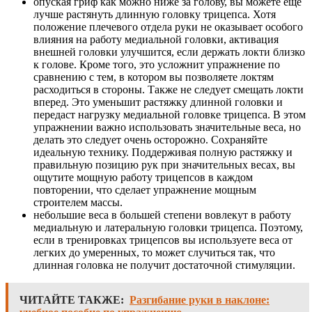
опуская гриф как можно ниже за голову, вы можете еще
лучше растянуть длинную головку трицепса. Хотя
положение плечевого отдела руки не оказывает особого
влияния на работу медиальной головки, активация
внешней головки улучшится, если держать локти близко
к голове. Кроме того, это усложнит упражнение по
сравнению с тем, в котором вы позволяете локтям
расходиться в стороны. Также не следует смещать локти
вперед. Это уменьшит растяжку длинной головки и
передаст нагрузку медиальной головке трицепса. В этом
упражнении важно использовать значительные веса, но
делать это следует очень осторожно. Сохраняйте
идеальную технику. Поддерживая полную растяжку и
правильную позицию рук при значительных весах, вы
ощутите мощную работу трицепсов в каждом
повторении, что сделает упражнение мощным
строителем массы.
небольшие веса в большей степени вовлекут в работу
медиальную и латеральную головки трицепса. Поэтому,
если в тренировках трицепсов вы используете веса от
легких до умеренных, то может случиться так, что
длинная головка не получит достаточной стимуляции.
ЧИТАЙТЕ ТАКЖЕ:
Разгибание руки в наклоне: