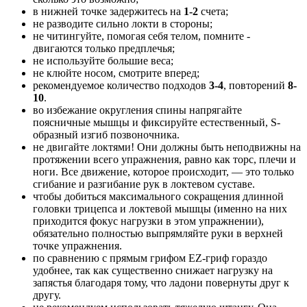
в нижней точке задержитесь на
1-2
счета;
не разводите сильно локти в стороны;
не читингуйте, помогая себя телом, помните -
двигаются только предплечья;
не используйте большие веса;
не клюйте носом, смотрите вперед;
рекомендуемое количество подходов
3-4
, повторений
8-
10
.
во избежание округления спины напрягайте
поясничные мышцы и фиксируйте естественный, S-
образный изгиб позвоночника.
не двигайте локтями! Они должны быть неподвижны на
протяжении всего упражнения, равно как торс, плечи и
ноги. Все движение, которое происходит, — это только
сгибание и разгибание рук в локтевом суставе.
чтобы добиться максимального сокращения длинной
головки трицепса и локтевой мышцы (именно на них
приходится фокус нагрузки в этом упражнении),
обязательно полностью выпрямляйте руки в верхней
точке упражнения.
по сравнению с прямым грифом EZ-гриф гораздо
удобнее, так как существенно снижает нагрузку на
запястья благодаря тому, что ладони повернуты друг к
другу.