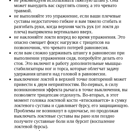
не рекомендуем использовать тяжелую штангу. Она
может вынудить вас скруглять спину, а это чревато
травмой.
не выполняйте это упражнение, если ваши плечевые
суставы недостаточно гибкие и вам тяжело сгибать и
разгибать руки, когда верхняя часть рук (от локтя до
плеча) выпрямлена вертикально вверх.
не наклоняйте локти вперед во время упражнения. Это
опасно смещает фокус нагрузки с трицепсов на
позвоночник, что чревато потерей равновесия.
если вам сложно удерживать штангу в равновесии при
выполнении упражнения сидя, попробуйте делать его
стоя. Это включит в работу дополнительные мышцы-
стабилизаторы ног и торса, которые облегчат задачу
удержания штанги над головой в равновесии.
выключение локтей в верхней точке повторений может
привести к двум неприятностям. Во-первых, в силу
возникновения эффекта рычага в точке выключения, вы
позволяете трицепсам отдохнуть. Во-вторых, в этот
момент головка локтевой кости «втискивается» в сумку
локтевого сустава и сдавливает бурсу, его защищающую.
Проблемы не возникнут в одночасье, но продолжая
выключать локтевые суставы вы рано или поздно
получите суставные боли или бурсит (воспаление
локтевой бурсы).