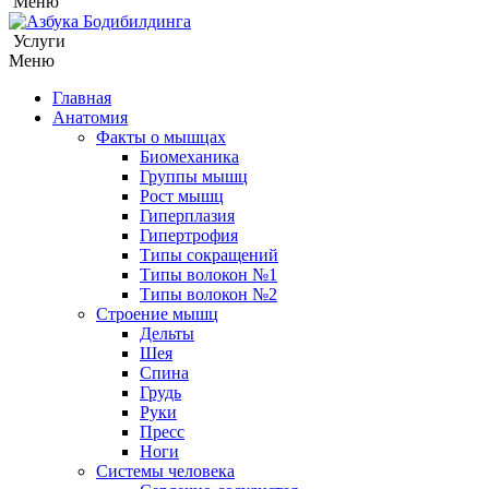
Меню
Услуги
Меню
Главная
Анатомия
Факты о мышцах
Биомеханика
Группы мышц
Рост мышц
Гиперплазия
Гипертрофия
Типы сокращений
Типы волокон №1
Типы волокон №2
Строение мышц
Дельты
Шея
Спина
Грудь
Руки
Пресс
Ноги
Системы человека