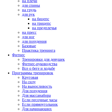
на плечи
для спины
на грудь
для рук
на бицепс
на трицепс
на предплечья
на пресс
для ног
для похудения
Базовые
Практика тренинга
Фитнес
Тренировки для девушек
Фитнес-руководства
Все о беге и ходьбе
Программы тренировок
Круговая
На силу
На выносливость
Для похудения
Для массанабора
Если песочные часы
Если прямоугольник
Для начинающих