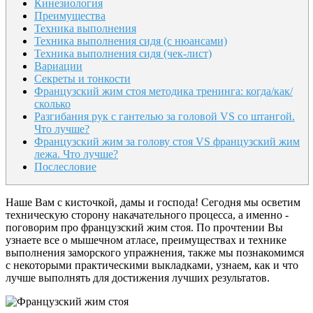
Кинезиология
Преимущества
Техника выполнения
Техника выполнения сидя (с нюансами)
Техника выполнения сидя (чек-лист)
Вариации
Секреты и тонкости
Французский жим стоя ме­тоди­ка тре­нин­га: ког­да/как/
сколь­ко
Разгибания рук с гантелью за головой VS со штангой.
Что лучше?
Французский жим за голову стоя VS французский жим
лежа. Что лучше?
Послесловие
Наше Вам с кисточкой, дамы и господа! Сегодня мы осветим
техническую сторону накачательного процесса, а именно -
поговорим про французский жим стоя. По прочтении Вы
узнаете все о мышечном атласе, преимуществах и технике
выполнения заморского упражнения, также мы познакомимся
с некоторыми практическими выкладками, узнаем, как и что
лучше выполнять для достижения лучших результатов.