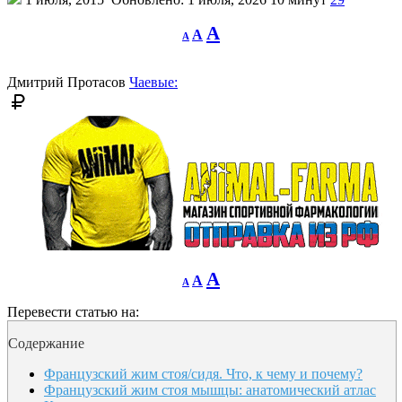
Decrease
Reset
Increase
A
A
A
font
font
size.
font
size.
size.
Дмитрий Протасов
Чаевые:
Decrease
Reset
Increase
A
A
A
font
font
size.
font
size.
Перевести статью на:
size.
Содержание
Французский жим стоя/сидя. Что, к чему и почему?
Французский жим стоя мышцы: анатомический атлас