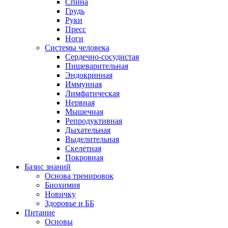
Спина
Грудь
Руки
Пресс
Ноги
Системы человека
Сердечно-сосудистая
Пищеварительная
Эндокринная
Иммунная
Лимфатическая
Нервная
Мышечная
Репродуктивная
Дыхательная
Выделительная
Скелетная
Покровная
Базис знаний
Основа тренировок
Биохимия
Новичку
Здоровье и ББ
Питание
Основы