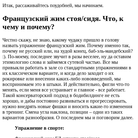
Итак, рассаживайтесь поудобней, мы начинаем.
Французский жим стоя/сидя. Что, к
чему и почему?
Честно скажу, не знаю, какому чудаку пришло в голову
назвать упражнение французский жим. Почему именно так,
почему не русский или, на худой конец, баб-эль-мандебский?
:). По-моему, последнее звучит в разы веселее, ну да оставим
этимологию слова и займемся сутевой частью. Все мы
привыкли работать в зале со стандартными упражнениями в
их классическом варианте, и когда дело заходит о их
рокировке или внесении каких-либо нововведений, мы
воспринимаем это в штыки. И действительно, фигли что-то
менять, если меня все устраивает и главное - все работает.
Такой консерваторский подход в бодибилдинге не есть
хорошо, и дабы постоянно развиваться и прогрессировать,
нужно внедрять новые фишки и вносить какие-то изменения
в тренинг. Смена угла наклона, позиции – одни из таких
вариантов разнообразия. О последнем мы и поговорим далее.
Упражнение в спорте: