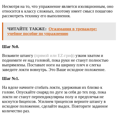
Несмотря на то, что упражнение является изоляционным, оно
относится к классу сложных, поэтому имеет смысл пошагово
рассмотреть технику его выполнения.
ЧИТАЙТЕ ТАКЖЕ:
Отжимания в тренажере:
учебное пособие по упражнению
Шаг №0.
Возьмите штангу
(прямой или EZ-гриф)
узким хватом и
поднимите ее над головой, пока руки не станут полностью
выпрямлены. Поставьте ноги на ширину плеч и слегка
заведите локти вовнутрь. Это Ваше исходное положение.
Шаг №1.
На вдохе начните сгибать локти, удерживая их близко к
голове. Опускайте снаряд по дуге за себя до тех пор, пока
локти не станут перпендикулярны полу и предплечья не
коснутся бицепсов. Усилием трицепсов верните штангу в
исходное положение, сделайте выдох. Повторите заданное
количество раз.