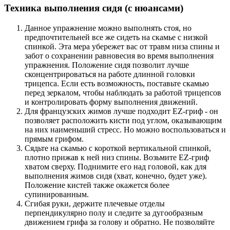
Техника выполнения сидя (с нюансами)
Данное упражнение можно выполнять стоя, но
предпочтительней все же сидеть на скамье с низкой
спинкой. Эта мера убережет вас от травм низа спины и
забот о сохранении равновесия во время выполнения
упражнения. Положение сидя позволит лучше
сконцентрироваться на работе длинной головки
трицепса. Если есть возможность, поставьте скамью
перед зеркалом, чтобы наблюдать за работой трицепсов
и контролировать форму выполнения движений.
Для французских жимов лучше подходит EZ-гриф - он
позволяет расположить кисти под углом, оказывающим
на них наименьший стресс. Но можно воспользоваться и
прямым грифом.
Сядьте на скамью с короткой вертикальной спинкой,
плотно прижав к ней низ спины. Возьмите EZ-гриф
хватом сверху. Поднимите его над головой, как для
выполнения жимов сидя (хват, конечно, будет уже).
Положение кистей также окажется более
супинированным.
Сгибая руки, держите плечевые отделы
перпендикулярно полу и следите за дугообразным
движением грифа за голову и обратно. Не позволяйте