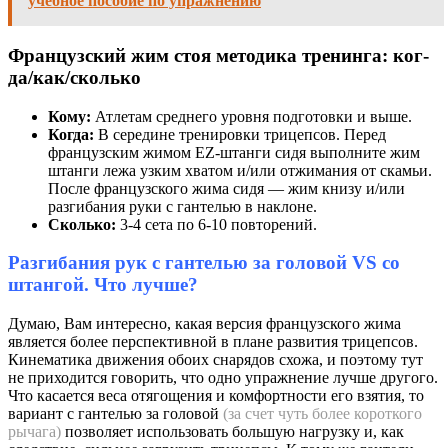
учебное пособие по упражнению
Французский жим стоя ме­тоди­ка тре­нин­га: ког­
да/как/сколь­ко
Кому:
Атлетам среднего уровня подготовки и выше.
Когда:
В середине тренировки трицепсов. Перед
французским жимом EZ-штанги сидя выполните жим
штанги лежа узким хватом и/или отжимания от скамьи.
После французского жима сидя — жим книзу и/или
разгибания руки с гантелью в наклоне.
Сколько:
3-4 сета по 6-10 повторений.
Разгибания рук с гантелью за головой VS со
штангой. Что лучше?
Думаю, Вам интересно, какая версия французского жима
является более перспективной в плане развития трицепсов.
Кинематика движения обоих снарядов схожа, и поэтому тут
не приходится говорить, что одно упражнение лучше другого.
Что касается веса отягощения и комфортности его взятия, то
вариант с гантелью за головой
(за счет чуть более короткого
рычага)
позволяет использовать большую нагрузку и, как