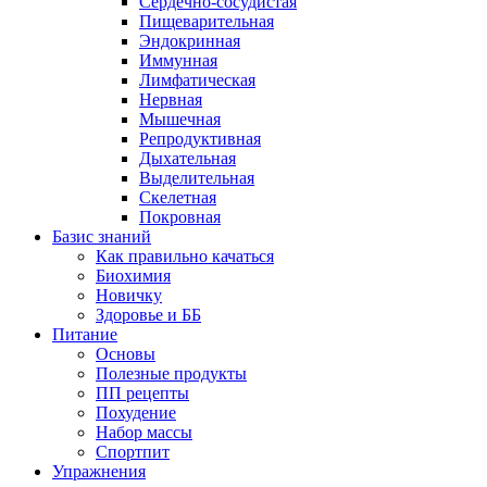
Сердечно-сосудистая
Пищеварительная
Эндокринная
Иммунная
Лимфатическая
Нервная
Мышечная
Репродуктивная
Дыхательная
Выделительная
Скелетная
Покровная
Базис знаний
Как правильно качаться
Биохимия
Новичку
Здоровье и ББ
Питание
Основы
Полезные продукты
ПП рецепты
Похудение
Набор массы
Спортпит
Упражнения