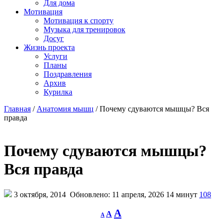
Для дома
Мотивация
Мотивация к спорту
Музыка для тренировок
Досуг
Жизнь проекта
Услуги
Планы
Поздравления
Архив
Курилка
Главная
/
Анатомия мышц
/
Почему сдуваются мышцы? Вся
правда
Почему сдуваются мышцы?
Вся правда
3 октября, 2014
Обновлено: 11 апреля, 2026
14 минут
108
Decrease
Reset
Increase
A
A
A
font
font
size.