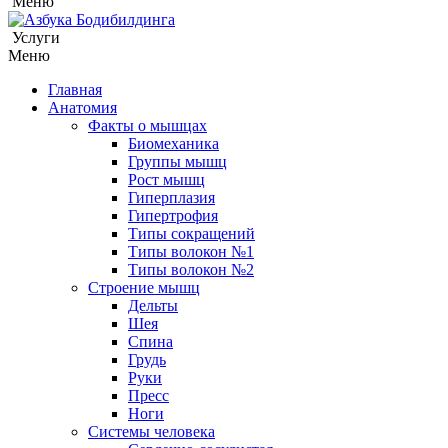
Меню
Услуги
Меню
Главная
Анатомия
Факты о мышцах
Биомеханика
Группы мышц
Рост мышц
Гиперплазия
Гипертрофия
Типы сокращений
Типы волокон №1
Типы волокон №2
Строение мышц
Дельты
Шея
Спина
Грудь
Руки
Пресс
Ноги
Системы человека