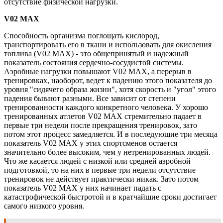
отсутствие физической нагрузки.
V02 МАХ
Способность организма поглощать кислород,
транспортировать его в ткани и использовать для окисления
топлива (V02 МАХ) - это общепринятый и надежный
показатель состояния сердечно-сосудистой системы.
Аэробные нагрузки повышают V02 МАХ, а перерыв в
тренировках, наоборот, ведет к падению этого показателя до
уровня "сидячего образа жизни", хотя скорость и "угол" этого
падения бывают разными. Все зависит от степени
тренированности каждого конкретного человека. У хорошо
тренированных атлетов V02 МАХ стремительно падает в
первые три недели после прекращения тренировок, зато
потом этот процесс замедляется. И в последующие три месяца
показатель V02 МАХ у этих спортсменов остается
значительно более высоким, чем у нетренированных людей.
Что же касается людей с низкой или средней аэробной
подготовкой, то на них в первые три недели отсутствие
тренировок не действует практически никак. Зато потом
показатель V02 МАХ у них начинает падать с
катастрофической быстротой и в кратчайшие сроки достигает
самого низкого уровня.