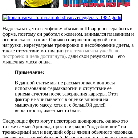
Надо сказать, что сам фильм обязывал Шварценеггера быть в
форме, поэтому он работал с железом, занимался плаванием и
освоил скалолазание. Однако совершенно другой тип
нагрузки, нерегулярные тренировки и несоблюдение диеты, а
также отсутствие мотивации
(т.к. тело мечты уже было
построено и цель достигнута)
, дали свои результаты – его
мышечная масса опала.
Примечание:
В данной статье мы не рассматриваем вопросы
использования фармакалогии и отсутствие ее
приема атлетом после завершения карьеры. Этот
фактор не учитывается в оценке влияния на
мышечную массу, хотя и, с большОй долей
вероятности, имеет место быть
Следующие фото могут некоторых шокировать, однако это
тот же самый Арнольд, просто изрядно “подзабивший” на
тренажерный зал и ведущий образ жизни обычного человека,
следящего за своей фигурой. В частности, вот как он выглядел