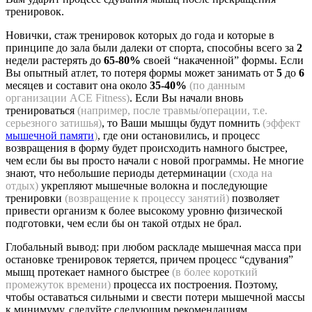
тренировок.
Новички, стаж тренировок которых до года и которые в
принципе до зала были далеки от спорта, способны всего за
2
недели растерять до
65-80%
своей “накаченной” формы. Если
Вы опытный атлет, то потеря формы может занимать от
5
до
6
месяцев и составит она около
35-40%
(по данным
организации ACE Fitness)
. Если Вы начали вновь
тренироваться
(например, после травмы/операции, т.е.
серьезного затишья)
, то Ваши мышцы будут помнить
(эффект
мышечной памяти
)
, где они остановились, и процесс
возвращения в форму будет происходить намного быстрее,
чем если бы вы просто начали с новой программы. Не многие
знают, что небольшие периоды детерминации
(схода на
отдых)
укрепляют мышечные волокна и последующие
тренировки
(возвращение к процессу занятий)
позволяет
привести организм к более высокому уровню физической
подготовки, чем если бы он такой отдых не брал.
Глобальный вывод: при любом раскладе мышечная масса при
остановке тренировок теряется, причем процесс “сдувания”
мышц протекает намного быстрее
(в более короткий
промежуток времени)
процесса их построения. Поэтому,
чтобы оставаться сильными и свести потери мышечной массы
к минимуму, следуйте следующим рекомендациям.