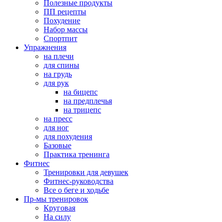
Полезные продукты
ПП рецепты
Похудение
Набор массы
Спортпит
Упражнения
на плечи
для спины
на грудь
для рук
на бицепс
на предплечья
на трицепс
на пресс
для ног
для похудения
Базовые
Практика тренинга
Фитнес
Тренировки для девушек
Фитнес-руководства
Все о беге и ходьбе
Пр-мы тренировок
Круговая
На силу