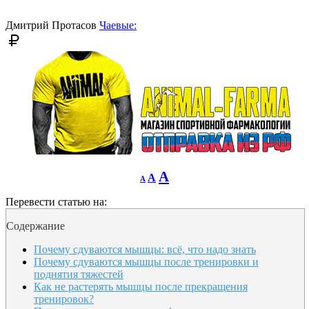
font
size.
size.
Дмитрий Протасов
Чаевые:
Decrease
Reset
Increase
A
A
A
font
font
size.
font
size.
Перевести статью на:
size.
Содержание
Почему сдуваются мышцы: всё, что надо знать
Почему сдуваются мышцы после тренировки и
поднятия тяжестей
Как не растерять мышцы после прекращения
тренировок?