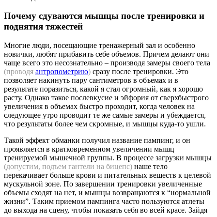
Почему сдуваются мышцы после тренировки и
поднятия тяжестей
Многие люди, посещающие тренажерный зал и особенно
новички, любят прибавить себе объемов. Причем делают они
чаще всего это несознательно – производя замеры своего тела
(проводя
антропометрию
)
сразу после тренировки. Это
позволяет накинуть пару сантиметров в объемах и в
результате поразиться, какой я стал огромный, как я хорошо
расту. Однако такое послевкусие и эйфория от сверхбыстрого
увеличения в объемах быстро проходит, когда человек на
следующее утро проводит те же самые замеры и убеждается,
что результаты более чем скромные, и мышцы куда-то ушли.
Такой эффект обманки получил название пампинг, и он
проявляется в кратковременном увеличении мышц
тренируемой мышечной группы. В процессе загрузки мышцы
(допустим, подъем гантели на бицепс)
наше тело
перекачивает больше крови и питательных веществ к целевой
мускульной зоне. По завершении тренировки увеличенные
объемы сходят на нет, и мышцы возвращаются к “нормальной
жизни”. Таким приемом пампинга часто пользуются атлеты
до выхода на сцену, чтобы показать себя во всей красе. Зайдя