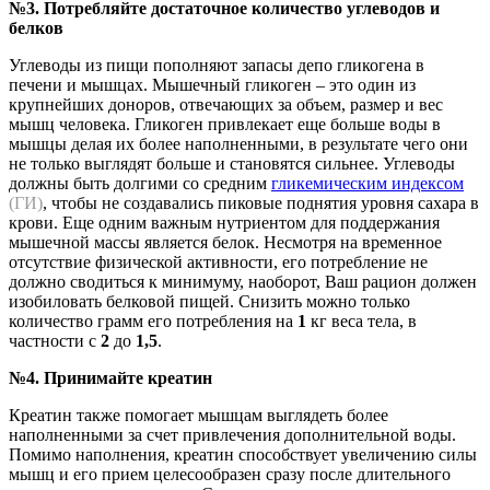
№3. Потребляйте достаточное количество углеводов и
белков
Углеводы из пищи пополняют запасы депо гликогена в
печени и мышцах. Мышечный гликоген – это один из
крупнейших доноров, отвечающих за объем, размер и вес
мышц человека. Гликоген привлекает еще больше воды в
мышцы делая их более наполненными, в результате чего они
не только выглядят больше и становятся сильнее. Углеводы
должны быть долгими со средним
гликемическим индексом
(ГИ)
, чтобы не создавались пиковые поднятия уровня сахара в
крови. Еще одним важным нутриентом для поддержания
мышечной массы является белок. Несмотря на временное
отсутствие физической активности, его потребление не
должно сводиться к минимуму, наоборот, Ваш рацион должен
изобиловать белковой пищей. Снизить можно только
количество грамм его потребления на
1
кг веса тела, в
частности с
2
до
1,5
.
№4. Принимайте креатин
Креатин также помогает мышцам выглядеть более
наполненными за счет привлечения дополнительной воды.
Помимо наполнения, креатин способствует увеличению силы
мышц и его прием целесообразен сразу после длительного