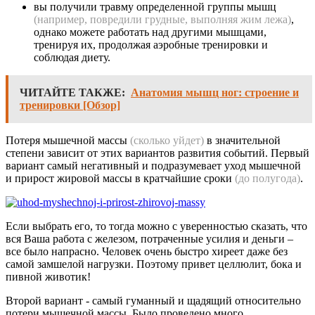
вы получили травму определенной группы мышц
(например, повредили грудные, выполняя жим лежа)
,
однако можете работать над другими мышцами,
тренируя их, продолжая аэробные тренировки и
соблюдая диету.
ЧИТАЙТЕ ТАКЖЕ:
Анатомия мышц ног: строение и
тренировки [Обзор]
Потеря мышечной массы
(сколько уйдет)
в значительной
степени зависит от этих вариантов развития событий. Первый
вариант самый негативный и подразумевает уход мышечной
и прирост жировой массы в кратчайшие сроки
(до полугода)
.
Если выбрать его, то тогда можно с уверенностью сказать, что
вся Ваша работа с железом, потраченные усилия и деньги –
все было напрасно. Человек очень быстро хиреет даже без
самой замшелой нагрузки. Поэтому привет целлюлит, бока и
пивной животик!
Второй вариант - самый гуманный и щадящий относительно
потери мышечной массы. Было проведено много