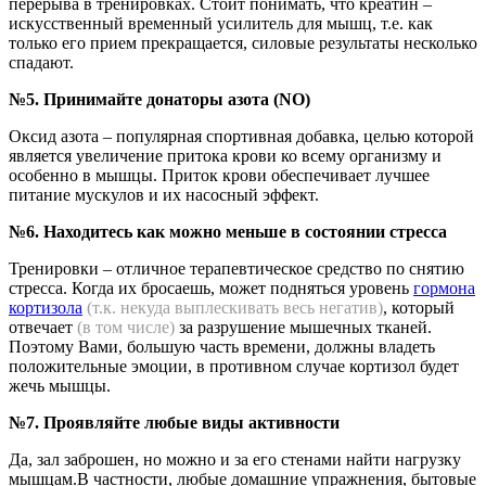
перерыва в тренировках. Стоит понимать, что креатин –
искусственный временный усилитель для мышц, т.е. как
только его прием прекращается, силовые результаты несколько
спадают.
№5. Принимайте донаторы азота (NO)
Оксид азота – популярная спортивная добавка, целью которой
является увеличение притока крови ко всему организму и
особенно в мышцы. Приток крови обеспечивает лучшее
питание мускулов и их насосный эффект.
№6. Находитесь как можно меньше в состоянии стресса
Тренировки – отличное терапевтическое средство по снятию
стресса. Когда их бросаешь, может подняться уровень
гормона
кортизола
(т.к. некуда выплескивать весь негатив)
, который
отвечает
(в том числе)
за разрушение мышечных тканей.
Поэтому Вами, большую часть времени, должны владеть
положительные эмоции, в противном случае кортизол будет
жечь мышцы.
№7. Проявляйте любые виды активности
Да, зал заброшен, но можно и за его стенами найти нагрузку
мышцам.В частности, любые домашние упражнения, бытовые