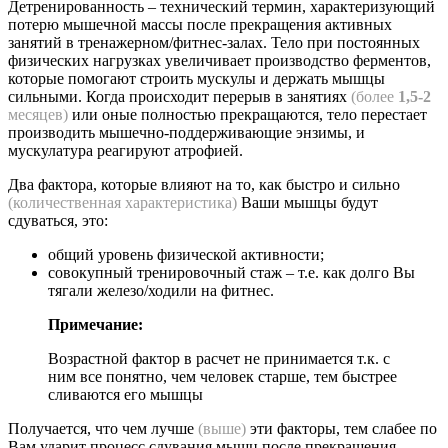
Детренированность – технический термин, характеризующий
потерю мышечной массы после прекращения активных
занятий в тренажерном/фитнес-залах. Тело при постоянных
физических нагрузках увеличивает производство ферментов,
которые помогают строить мускулы и держать мышцы
сильными. Когда происходит перерыв в занятиях
(более
1,5-2
месяцев)
или оные полностью прекращаются, тело перестает
производить мышечно-поддерживающие энзимы, и
мускулатура реагируют атрофией.
Два фактора, которые влияют на то, как быстро и сильно
(количественная характеристика)
Ваши мышцы будут
сдуваться, это:
общий уровень физической активности;
совокупный тренировочный стаж – т.е. как долго Вы
тягали железо/ходили на фитнес.
Примечание:
Возрастной фактор в расчет не принимается т.к. с
ним все понятно, чем человек старше, тем быстрее
сливаются его мышцы
Получается, что чем лучше
(выше)
эти факторы, тем слабее по
Вам ударит процесс сдувания мышц после прекращения