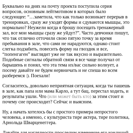
Буквально на днях на почту проекта поступила серия
вопросов, основным лейтмотивом в которых было
следующее: “…заметила, что как только возникает перерыв в
тренировках, сразу же уходят формы и сдуваются мышцы, это
нормально? Неужели когда я брошу посещать тренажерный
зал, все мои мышцы сразу же уйдут?”. Часто девчонки пишут,
что так отлично отточили свою пятую точку за время
пребывания в зале, что сами не нарадуются, однако стоит
слегка подзабить, повесить форму на гвоздик и все,
“попенгаген” выглядит уже не так вкусно и выразительно.
Подобные сигналы обратной связи я все чаще получал от
барышень и понял, что эта тема их/вас сильно волнует, а
посему давайте не будем нервничать и не спеша во всем
разберемся :). Поехали!
Согласитесь, довольно неприятная ситуация, когда ты пашешь
в зале, как папа или мама Карло, а тут бац, перестал ходить, и
результаты ушли. Что
(или может быть кто)
за этим стоит и
почему сие происходит? Сейчас и выясним.
Ну, а начать хотелось бы с простого примера непростого
человека, а именно, с культуриста тире актера, тире политика,
Арнольда Шварценеггера.
Давайте для наглядности проследим изменение его кондиций