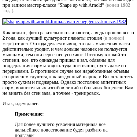
при записи мастер-класса “Shape up with Arnold”
(конец
1982
года)
.
Как видите, фото разительно отличаются, а ведь прошло всего
2
года, как лучший культурист планеты отошел
(в полной
мере)
от дел. Отсюда делаем вывод, что да - мышечная масса
действительно уходит, и чем дольше человек не пользуется
мышцами, тем они серьезнее усыхают. Поэтому в какой то
степени, все, кто однажды пришел в зал, обязаны для
поддержания формы ходить туда постоянно, пусть даже и с
перерывами. В противном случае все наработанные объемы
со временем сдуются, как воздушный шарик, и Вы останетесь
просто сухим и поджарым. Однако постоянно аппетитных
форм, волнительных изгибов линий и больших бицепсов Вам
не видать без стен зала, а точнее - тренировок.
Итак, идем далее.
Примечание:
Для более лучшего усвоения материала все
дальнейшее повествование будет разбито на
подглавы