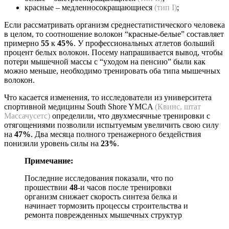
красные – медленносокращающиеся
(тип I)
;
Если рассматривать организм среднестатистического человека
в целом, то соотношение волокон “красные-белые” составляет
примерно
55
к
45%
. У профессиональных атлетов больший
процент белых волокон. Посему напрашивается вывод, чтобы
потери мышечной массы с “уходом на пенсию” были как
можно меньше, необходимо тренировать оба типа мышечных
волокон.
Что касается изменения, то исследователи из университета
спортивной медицины South Shore YMCA
(Квинс, штат
Массачусетс)
определили, что двухмесячные тренировки с
отягощениями позволили испытуемым увеличить свою силу
на
47%
. Два месяца полного тренажерного бездействия
понизили уровень силы на
23%
.
Примечание:
Последние исследования показали, что по
прошествии
48
-и часов после тренировки
организм снижает скорость синтеза белка и
начинает тормозить процессы строительства и
ремонта поврежденных мышечных структур