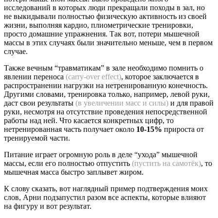
исследований в которых люди прекращали походы в зал, но
не выкидывали полностью физическую активность из своей
жизни, выполняя кардио, плиометрические тренировки,
просто домашние упражнения. Так вот, потери мышечной
массы в этих случаях были значительно меньше, чем в первом
случае.
Также вечным “травматикам” в зале необходимо помнить о
явлении переноса
(carry-over effect)
, которое заключается в
распространении нагрузки на нетренированную конечность.
Другими словами, тренировка только, например, левой руки,
даст свои результаты
(в увеличении масс и силы)
и для правой
руки, несмотря на отсутствие проведения непосредственной
работы над ней. Что касается конкретных цифр, то
нетренированная часть получает около
10-15%
прироста от
тренируемой части.
Питание играет огромную роль в деле “ухода” мышечной
массы, если его полностью отпустить
(пустить на самотёк)
, то
мышечная масса быстро заплывет жиром.
К слову сказать, вот наглядный пример подтверждения моих
слов, Арни подзапустил разом все аспекты, которые влияют
на фигуру и вот результат.