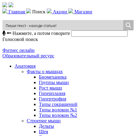
Главная
Поиск
Акции
Магазин
Нажмите, а потом говорите
Голосовой поиск
Фитнес онлайн
Образовательный ресурс
Анатомия
Факты о мышцах
Биомеханика
Группы мышц
Рост мышц
Гиперплазия
Гипертрофия
Типы сокращений
Типы волокон №1
Типы волокон №2
Строение мышц
Дельты
Шея