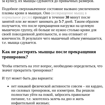
за кулису, их мышцы сдуваются до привычных размеров.
Подобное сверхнакаченное состояние вызвано увеличением
плазмы крови в мышцах. Оно
(возвращение мышц в
нормальное русло)
проходит в течение
30
минут после
занятий или же может занимать до
5-7
дней. Таким образом
получается, что после прекращения нагрузки на целевую
мышечную группу, ей больше не нужно столько крови для
своей повседневной деятельности, и она отливает от
конечности. В результате чего мышечный объем уменьшается,
т.е. мышца сдувается.
Как не растерять мышцы после прекращения
тренировок?
Чтобы ответить на этот вопрос, необходимо определиться, что
значит прекратить тренировки?
И тут может быть два варианта:
нет никакой физической активности совсем – ни кардио,
ни силовых тренировок, ни изометрии. Вы решили
полностью уйти на покой, забросить правильное
питание, т.е. захотелось залечь на дно и жить
инфантильной жизнью;