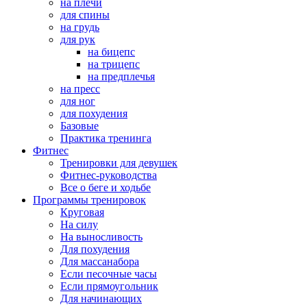
на плечи
для спины
на грудь
для рук
на бицепс
на трицепс
на предплечья
на пресс
для ног
для похудения
Базовые
Практика тренинга
Фитнес
Тренировки для девушек
Фитнес-руководства
Все о беге и ходьбе
Программы тренировок
Круговая
На силу
На выносливость
Для похудения
Для массанабора
Если песочные часы
Если прямоугольник
Для начинающих