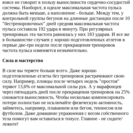
вовсе не говорит в пользу выносливости сердечно-сосудистой
системы. Наоборот, в идеале максимальная частота пульса
должна быть меньше, а наполнение - больше. Между тем, у
контрольной группы бегунов на длинные дистанции после 10
"бестренировочных" дней средняя максимальная частота
пульса составила 192 удара в минуту. При регулярных
тренировках эта частота равнялась у них 183 ударам. И все же
в большинстве случаев у хорошо подготовленных атлетов в
первые две-три недели после прекращения тренировок
частота пульса изменяется незначительно.
Сила и мастерство
В силе вы теряете больше всего. Даже хорошо
подготовленные атлеты без тренировок растрачивают свою
силу. Например, пловцы после четырех недель "простоя"
теряют 13,6% от максимальной силы рук. А у марафонцев
через пятнадцать дней после прекращения тренировок на 25%
снижается выносливость. Чтобы несколько компенсировать
потери полностью не исключайте физическую активность,
займитесь, например, плаванием или бегом, теннисом или
футболом. Даже домашние упражнения с весом собственного
тела помогут вам оставаться в тонусе. Главное - не сидите/
лежите!