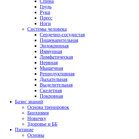
Спина
Грудь
Руки
Пресс
Ноги
Системы человека
Сердечно-сосудистая
Пищеварительная
Эндокринная
Иммунная
Лимфатическая
Нервная
Мышечная
Репродуктивная
Дыхательная
Выделительная
Скелетная
Покровная
Базис знаний
Основа тренировок
Биохимия
Новичку
Здоровье и ББ
Питание
Основы