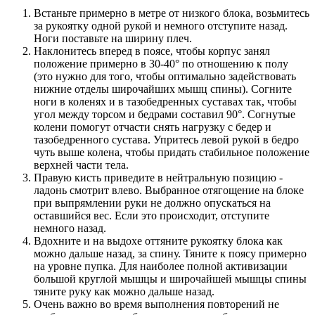
Встаньте примерно в метре от низкого блока, возьмитесь
за рукоятку одной рукой и немного отступите назад.
Ноги поставьте на ширину плеч.
Наклонитесь вперед в поясе, чтобы корпус занял
положение примерно в 30-40° по отношению к полу
(это нужно для того, чтобы оптимально задействовать
нижние отделы широчайших мышц спины). Согните
ноги в коленях и в тазобедренных суставах так, чтобы
угол между торсом и бедрами составил 90°. Согнутые
колени помогут отчасти снять нагрузку с бедер и
тазобедренного сустава. Упритесь левой рукой в бедро
чуть выше колена, чтобы придать стабильное положение
верхней части тела.
Правую кисть приведите в нейтральную позицию -
ладонь смотрит влево. Выбранное отягощение на блоке
при выпрямлении руки не должно опускаться на
оставшийся вес. Если это происходит, отступите
немного назад.
Вдохните и на выдохе оттяните рукоятку блока как
можно дальше назад, за спину. Тяните к поясу примерно
на уровне пупка. Для наиболее полной активизации
большой круглой мышцы и широчайшей мышцы спины
тяните руку как можно дальше назад.
Очень важно во время выполнения повторений не