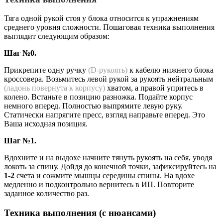
Тяга одной рукой стоя у блока относится к упражнениям
среднего уровня сложности. Пошаговая техника выполнения
выглядит следующим образом:
Шаг №0.
Прикрепите одну ручку
(D-рукоять)
к кабелю нижнего блока
кроссовера. Возьмитесь левой рукой за рукоять нейтральным
(ладонь повернута к корпусу)
хватом, а правой упритесь в
колено. Встаньте в позицию разножка. Подайте корпус
немного вперед. Полностью выпрямите левую руку.
Статически напрягите пресс, взгляд направьте вперед. Это
Ваша исходная позиция.
Шаг №1.
Вдохните и на выдохе начните тянуть рукоять на себя, уводя
локоть за спину. Дойдя до конечной точки, зафиксируйтесь на
1-2
счета и сожмите мышцы середины спины. На вдохе
медленно и подконтрольно вернитесь в ИП. Повторите
заданное количество раз.
Техника выполнения (с нюансами)