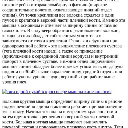
нижние ребра и тораколюмбарную фасцию (широкое
соединительное полотно, охватывающее нижний отдел
спины). От точек крепления все волокна сходятся в один
пучок и крепятся к верхней части плечевой кости. Именно эта
мышца в основном и отвечает за ширину спины от таза до
самых плеч. В силу веерообразного расположения волокон,
каждое из них обладает собственным углом тяги в
зависимости от точки крепления. Главная их функция при
одновременной работе - это выпрямление плечевого сустава
(тяга плечевой кости назад), а также ее приведение
(приближение к серединной линии корпуса) и внутренний
поворот в плечевом суставе. Нижний отдел широчайшей
мышцы спины обладает более прямым углом тяги, когда рука
поднята на 30-45° выше параллели полу, средний отдел - при
работе руки на уровне груди, верхний - при работе выше
уровня плеч.
Большая круглая мышца определяет ширину спины в районе
подмышечной впадины и активно работает при выполнении
тяг к поясу. Начинается она на внутреннем крае лопатки и
затем идет к точке крепления на верхней части плечевой
кости. Большая круглая мышца помогает выпрямлять
плечевой сустав и поворачивать плечевую кость внутрь. Тяги