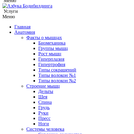
Меню
Услуги
Меню
Главная
Анатомия
Факты о мышцах
Биомеханика
Группы мышц
Рост мышц
Гиперплазия
Гипертрофия
Типы сокращений
Типы волокон №1
Типы волокон №2
Строение мышц
Дельты
Шея
Спина
Грудь
Руки
Пресс
Ноги
Системы человека