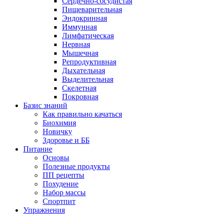
Сердечно-сосудистая
Пищеварительная
Эндокринная
Иммунная
Лимфатическая
Нервная
Мышечная
Репродуктивная
Дыхательная
Выделительная
Скелетная
Покровная
Базис знаний
Как правильно качаться
Биохимия
Новичку
Здоровье и ББ
Питание
Основы
Полезные продукты
ПП рецепты
Похудение
Набор массы
Спортпит
Упражнения