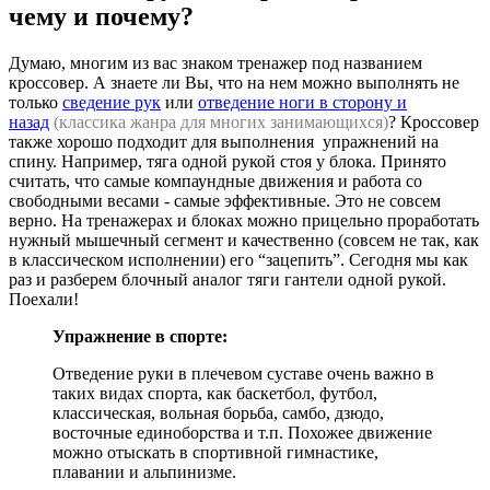
чему и почему?
Думаю, многим из вас знаком тренажер под названием
кроссовер. А знаете ли Вы, что на нем можно выполнять не
только
сведение рук
или
отведение ноги в сторону и
назад
(классика жанра для многих занимающихся)
? Кроссовер
также хорошо подходит для выполнения упражнений на
спину. Например, тяга одной рукой стоя у блока. Принято
считать, что самые компаундные движения и работа со
свободными весами - самые эффективные. Это не совсем
верно. На тренажерах и блоках можно прицельно проработать
нужный мышечный сегмент и качественно (совсем не так, как
в классическом исполнении) его “зацепить”. Сегодня мы как
раз и разберем блочный аналог тяги гантели одной рукой.
Поехали!
Упражнение в спорте:
Отведение руки в плечевом суставе очень важно в
таких видах спорта, как баскетбол, футбол,
классическая, вольная борьба, самбо, дзюдо,
восточные единоборства и т.п. Похожее движение
можно отыскать в спортивной гимнастике,
плавании и альпинизме.