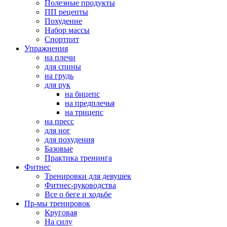
Полезные продукты
ПП рецепты
Похудение
Набор массы
Спортпит
Упражнения
на плечи
для спины
на грудь
для рук
на бицепс
на предплечья
на трицепс
на пресс
для ног
для похудения
Базовые
Практика тренинга
Фитнес
Тренировки для девушек
Фитнес-руководства
Все о беге и ходьбе
Пр-мы тренировок
Круговая
На силу