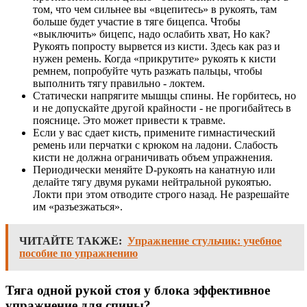
том, что чем сильнее вы «вцепитесь» в рукоять, там
больше будет участие в тяге бицепса. Чтобы
«выключить» бицепс, надо ослабить хват, Но как?
Рукоять попросту вырвется из кисти. Здесь как раз и
нужен ремень. Когда «прикрутите» рукоять к кисти
ремнем, попробуйте чуть разжать пальцы, чтобы
выполнить тягу правильно - локтем.
Статически напрягите мышцы спины. Не горбитесь, но
и не допускайте другой крайности - не прогибайтесь в
пояснице. Это может привести к травме.
Если у вас сдает кисть, примените гимнастический
ремень или перчатки с крюком на ладони. Слабость
кисти не должна ограничивать объем упражнения.
Периодически меняйте D-рукоять на канатную или
делайте тягу двумя руками нейтральной рукоятью.
Локти при этом отводите строго назад. Не разрешайте
им «разъезжаться».
ЧИТАЙТЕ ТАКЖЕ:
Упражнение стульчик: учебное
пособие по упражнению
Тяга одной рукой стоя у блока эффективное
упражнение для спины?