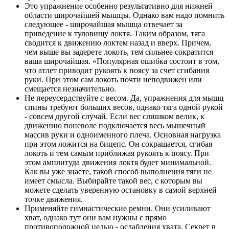
Это упражнение особенно результативно для нижней
области широчайшей мышцы. Однако вам надо помнить
следующее - широчайшая мышца отвечает за
приведение к туловищу локтя. Таким образом, тяга
сводится к движению локтем назад и вверх. Причем,
чем выше вы задерете локоть, тем сильнее сократится
ваша широчайшая. «Популярная ошибка состоит в том,
что атлет приводит рукоять к поясу за счет сгибания
руки. При этом сам локоть почти неподвижен или
смещается незначительно.
Не переусердствуйте с весом. Да, упражнения для мышц
спины требуют больших весов, однако тяга одной рукой
- совсем другой случай. Если вес слишком велик, к
движению поневоле подключается весь мышечный
массив руки и одноименного плеча. Основная нагрузка
при этом ложится на бицепс. Он сокращается, сгибая
локоть и тем самым приближая рукоять к поясу. При
этом амплитуда движения локтя будет минимальной.
Как вы уже знаете, такой способ выполнения тяги не
имеет смысла. Выбирайте такой вес, с которым вы
можете сделать уверенную остановку в самой верхней
точке движения.
Применяйте гимнастические ремни. Они усиливают
хват, однако тут они вам нужны с прямо
противоположной целью - ослабления хвата. Секрет в