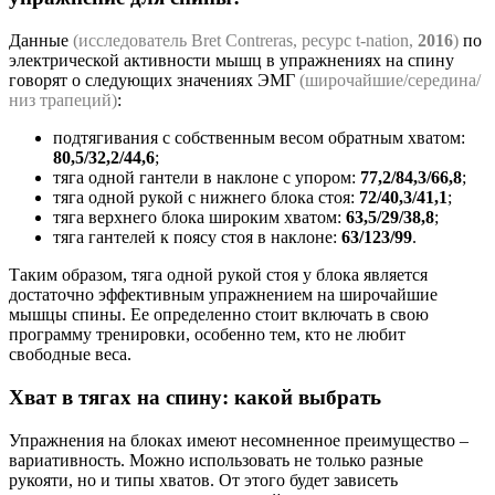
Данные
(исследователь Bret Contreras, ресурс t-nation,
2016
)
по
электрической активности мышц в упражнениях на спину
говорят о следующих значениях ЭМГ
(широчайшие/середина/
низ трапеций)
:
подтягивания с собственным весом обратным хватом:
80,5/32,2/44,6
;
тяга одной гантели в наклоне с упором:
77,2/84,3/66,8
;
тяга одной рукой с нижнего блока стоя:
72/40,3/41,1
;
тяга верхнего блока широким хватом:
63,5/29/38,8
;
тяга гантелей к поясу стоя в наклоне:
63/123/99
.
Таким образом, тяга одной рукой стоя у блока является
достаточно эффективным упражнением на широчайшие
мышцы спины. Ее определенно стоит включать в свою
программу тренировки, особенно тем, кто не любит
свободные веса.
Хват в тягах на спину: какой выбрать
Упражнения на блоках имеют несомненное преимущество –
вариативность. Можно использовать не только разные
рукояти, но и типы хватов. От этого будет зависеть