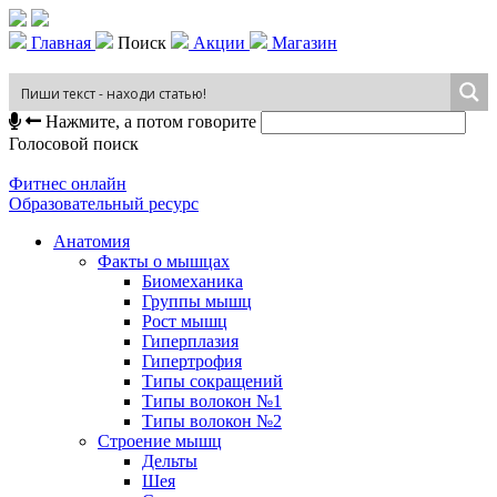
Главная
Поиск
Акции
Магазин
Нажмите, а потом говорите
Голосовой поиск
Фитнес онлайн
Образовательный ресурс
Анатомия
Факты о мышцах
Биомеханика
Группы мышц
Рост мышц
Гиперплазия
Гипертрофия
Типы сокращений
Типы волокон №1
Типы волокон №2
Строение мышц
Дельты
Шея