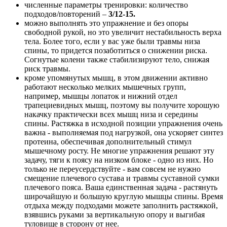
численные параметры тренировки: количество
подходов/повторений –
3/12-15.
можно выполнять это упражнение и без опоры
свободной рукой, но это увеличит нестабильность верха
тела. Более того, если у вас уже были травмы низа
спины, то придется позаботиться о снижении риска.
Согнутые колени также стабилизируют тело, снижая
риск травмы.
кроме упомянутых мышц, в этом движении активно
работают несколько мелких мышечных групп,
например, мышцы лопаток и нижний отдел
трапециевидных мышц, поэтому вы получите хорошую
накачку практически всех мышц низа и середины
спины. Растяжка в исходной позиции упражнения очень
важна - выполняемая под нагрузкой, она ускоряет синтез
протеина, обеспечивая дополнительный стимул
мышечному росту. Не многие упражнения решают эту
задачу, тяги к поясу на низком блоке - одно из них. Но
только не переусердствуйте - вам совсем не нужно
смещение плечевого сустава и травмы суставной сумки
плечевого пояса. Ваша единственная задача - растянуть
широчайшую и большую круглую мышцы спины. Время
отдыха между подходами можете заполнить растяжкой,
взявшись руками за вертикальную опору и выгибая
туловище в сторону от нее.