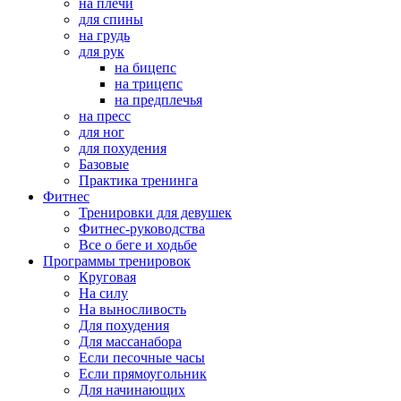
на плечи
для спины
на грудь
для рук
на бицепс
на трицепс
на предплечья
на пресс
для ног
для похудения
Базовые
Практика тренинга
Фитнес
Тренировки для девушек
Фитнес-руководства
Все о беге и ходьбе
Программы тренировок
Круговая
На силу
На выносливость
Для похудения
Для массанабора
Если песочные часы
Если прямоугольник
Для начинающих