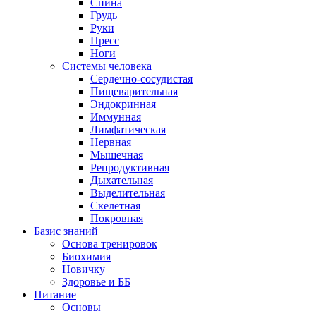
Спина
Грудь
Руки
Пресс
Ноги
Системы человека
Сердечно-сосудистая
Пищеварительная
Эндокринная
Иммунная
Лимфатическая
Нервная
Мышечная
Репродуктивная
Дыхательная
Выделительная
Скелетная
Покровная
Базис знаний
Основа тренировок
Биохимия
Новичку
Здоровье и ББ
Питание
Основы