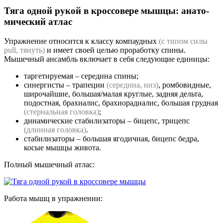
Тяга одной рукой в кроссовере
мыш­цы: ана­то­
ми­чес­кий ат­лас
Упражнение относится к классу компаудных
(с типом силы
pull, тянуть)
и имеет своей целью проработку спины.
Мышечный ансамбль включает в себя следующие единицы:
таргетируемая – середина спины;
синергисты – трапеции
(середина, низ)
, ромбовидные,
широчайшие, большая/малая круглые, задняя дельта,
подостная, брахиалис, брахиорадиалис, большая грудная
(стернальная головка)
;
динамические стабилизаторы – бицепс, трицепс
(длинная головка)
.
стабилизаторы – большая ягодичная, бицепс бедра,
косые мышцы живота.
Полный мышечный атлас:
Работа мышц в упражнении: