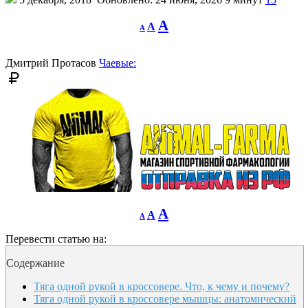
Decrease
Reset
Increase
A
A
A
font
font
size.
font
size.
size.
Дмитрий Протасов
Чаевые:
Decrease
Reset
Increase
A
A
A
font
font
size.
font
size.
Перевести статью на:
size.
Содержание
Тяга одной рукой в кроссовере. Что, к чему и почему?
Тяга одной рукой в кроссовере мыш­цы: ана­то­ми­чес­кий