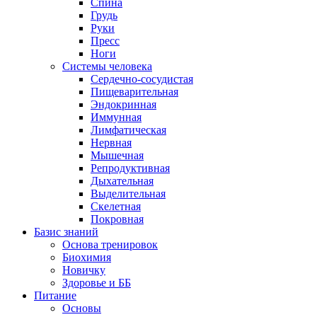
Спина
Грудь
Руки
Пресс
Ноги
Системы человека
Сердечно-сосудистая
Пищеварительная
Эндокринная
Иммунная
Лимфатическая
Нервная
Мышечная
Репродуктивная
Дыхательная
Выделительная
Скелетная
Покровная
Базис знаний
Основа тренировок
Биохимия
Новичку
Здоровье и ББ
Питание
Основы