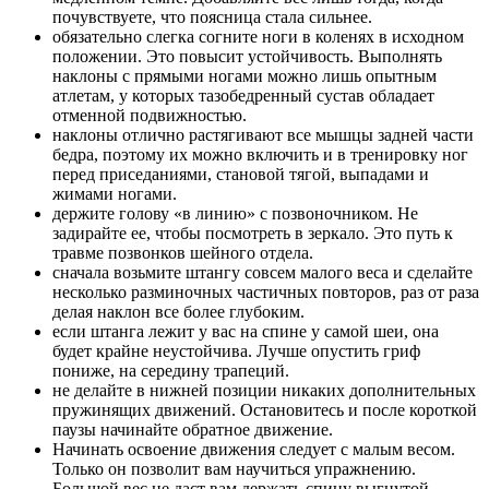
почувствуете, что поясница стала сильнее.
обязательно слегка согните ноги в коленях в исходном
положении. Это повысит устойчивость. Выполнять
наклоны с прямыми ногами можно лишь опытным
атлетам, у которых тазобедренный сустав обладает
отменной подвижностью.
наклоны отлично растягивают все мышцы задней части
бедра, поэтому их можно включить и в тренировку ног
перед приседаниями, становой тягой, выпадами и
жимами ногами.
держите голову «в линию» с позвоночником. Не
задирайте ее, чтобы посмотреть в зеркало. Это путь к
травме позвонков шейного отдела.
сначала возьмите штангу совсем малого веса и сделайте
несколько разминочных частичных повторов, раз от раза
делая наклон все более глубоким.
если штанга лежит у вас на спине у самой шеи, она
будет крайне неустойчива. Лучше опустить гриф
пониже, на середину трапеций.
не делайте в нижней позиции никаких дополнительных
пружинящих движений. Остановитесь и после короткой
паузы начинайте обратное движение.
Начинать освоение движения следует с малым весом.
Только он позволит вам научиться упражнению.
Большой вес не даст вам держать спину выгнутой.