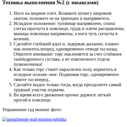
Техника выполнения №2 (с нюансами)
Ноги на ширине плеч. Возьмите штангу широким
хватом, положите ее на трапеции и выпрямитесь.
Исходное положение: туловище выпрямлено, спина
слегка прогнута в пояснице, грудь и плечи расправлены,
мышцы поясницы напряжены, а ноги чуть согнуты в
коленях.
Сделайте глубокий вдох и, задержав дыхание, плавно
нак-лонитесь вперед, одновременно отводя таз назад.
Обратите внимание: торс наклоняется за счет сгибания
тазобедренного сустава, а не поясничного отдела
позвоночника!
Как только торс станет параллелен полу, вернитесь в
исходное положе¬ние. Поднимая торс, одновременно
тяните таз вперед..
Сделайте выдох только тогда, когда преодолеете самый
трудный участок подъема.
Во время всего движения прочно держите легкий
прогиб в пояснице.
Упражнение гуд монинг фото: