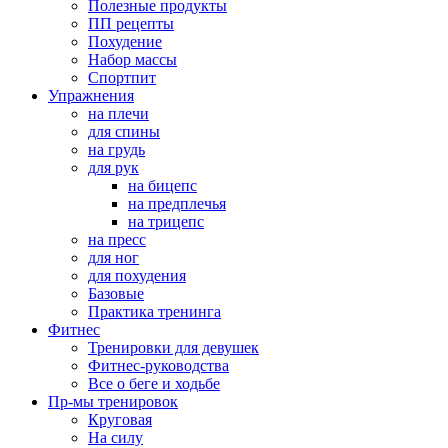
Полезные продукты
ПП рецепты
Похудение
Набор массы
Спортпит
Упражнения
на плечи
для спины
на грудь
для рук
на бицепс
на предплечья
на трицепс
на пресс
для ног
для похудения
Базовые
Практика тренинга
Фитнес
Тренировки для девушек
Фитнес-руководства
Все о беге и ходьбе
Пр-мы тренировок
Круговая
На силу