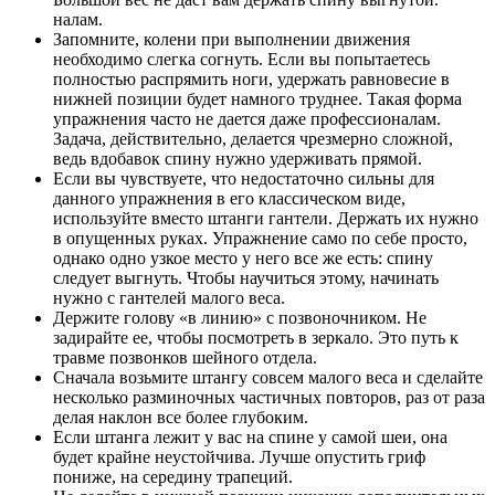
налам.
Запомните, колени при выполнении движения
необходимо слегка согнуть. Если вы попытаетесь
полностью распрямить ноги, удержать равновесие в
нижней позиции будет намного труднее. Такая форма
упражнения часто не дается даже профессионалам.
Задача, действительно, делается чрезмерно сложной,
ведь вдобавок спину нужно удерживать прямой.
Если вы чувствуете, что недостаточно сильны для
данного упражнения в его классическом виде,
используйте вместо штанги гантели. Держать их нужно
в опущенных руках. Упражнение само по себе просто,
однако одно узкое место у него все же есть: спину
следует выгнуть. Чтобы научиться этому, начинать
нужно с гантелей малого веса.
Держите голову «в линию» с позвоночником. Не
задирайте ее, чтобы посмотреть в зеркало. Это путь к
травме позвонков шейного отдела.
Сначала возьмите штангу совсем малого веса и сделайте
несколько разминочных частичных повторов, раз от раза
делая наклон все более глубоким.
Если штанга лежит у вас на спине у самой шеи, она
будет крайне неустойчива. Лучше опустить гриф
пониже, на середину трапеций.