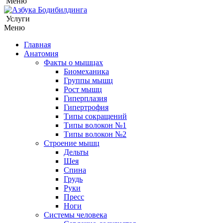
Меню
Услуги
Меню
Главная
Анатомия
Факты о мышцах
Биомеханика
Группы мышц
Рост мышц
Гиперплазия
Гипертрофия
Типы сокращений
Типы волокон №1
Типы волокон №2
Строение мышц
Дельты
Шея
Спина
Грудь
Руки
Пресс
Ноги
Системы человека