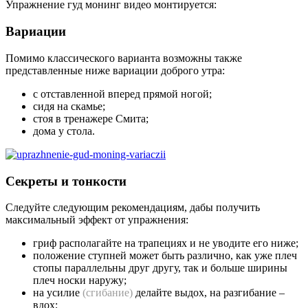
Упражнение гуд монинг видео монтируется:
Вариации
Помимо классического варианта возможны также
представленные ниже вариации доброго утра:
с отставленной вперед прямой ногой;
сидя на скамье;
стоя в тренажере Смита;
дома у стола.
Секреты и тонкости
Следуйте следующим рекомендациям, дабы получить
максимальный эффект от упражнения:
гриф располагайте на трапециях и не уводите его ниже;
положение ступней может быть различно, как уже плеч
стопы параллельны друг другу, так и больше ширины
плеч носки наружу;
на усилие
(сгибание)
делайте выдох, на разгибание –
вдох;