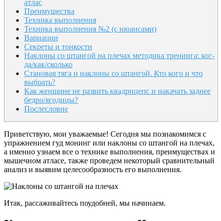
атлас
Преимущества
Техника выполнения
Техника выполнения №2 (с нюансами)
Вариации
Секреты и тонкости
Наклоны со штангой на плечах ме­тоди­ка тре­нин­га: ког­
да/как/сколь­ко
Становая тяга и наклоны со штангой. Кто кого и что
выбрать?
Как женщине не развить квадрицепс и накачать заднее
бедро/ягодицы?
Послесловие
Приветствую, мои уважаемые! Сегодня мы познакомимся с
упражнением гуд монинг или наклоны со штангой на плечах,
а именно узнаем все о технике выполнения, преимуществах и
мышечном атласе, также проведем некоторый сравнительный
анализ и выявим целесообразность его выполнения.
Итак, рассаживайтесь поудобней, мы начинаем.