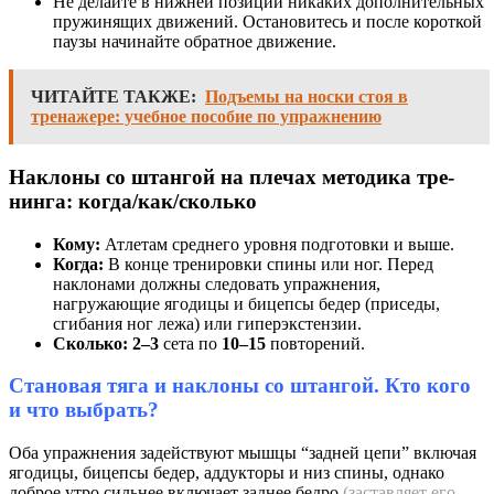
Не делайте в нижней позиции никаких дополнительных
пружинящих движений. Остановитесь и после короткой
паузы начинайте обратное движение.
ЧИТАЙТЕ ТАКЖЕ:
Подъемы на носки стоя в
тренажере: учебное пособие по упражнению
Наклоны со штангой на плечах ме­тоди­ка тре­
нин­га: ког­да/как/сколь­ко
Кому:
Атлетам среднего уровня подготовки и выше.
Когда:
В конце тренировки спины или ног. Перед
наклонами должны следовать упражнения,
нагружающие ягодицы и бицепсы бедер (приседы,
сгибания ног лежа) или гиперэкстензии.
Сколько:
2–3
сета по
10–15
повторений.
Становая тяга и наклоны со штангой. Кто кого
и что выбрать?
Оба упражнения задействуют мышцы “задней цепи” включая
ягодицы, бицепсы бедер, аддукторы и низ спины, однако
доброе утро сильнее включает заднее бедро
(заставляет его