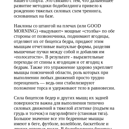
нашего спорта. Это связано с тем, что дальнейшее
развитие методики бодибилдинга привело к
рождению тяжелых силовых схем тренинга,
основанных на базе.
Наклоны со штангой на плечах (или GOOD
MORNING) «выдувают» мощные «столбы» по обе
стороны от позвоночника, поднимают ягодицы,
отделяют их от бицепса бедра, придают этим
мышцам отчетливые выпуклые формы, разделяя
мышечные пучки между собой и добавляя им
«полосатости». В результате - выразительные
переходы от спины к ягодицам и от ягодиц к
бедрам. Также это упражнение здорово укрепляет
мышцы поясничной области, роль которых при
выполнении любых движений просто трудно
переоценить — ведь они стабилизируют
положение торса и удерживают тело в равновесии.
Сила бицепсов бедер и других мышц их задней
поверхности важна для выполнения типично
силовых движений в тяжелой атлетике (подъем на
грудь и толчок) и пауэрлифтиге (становая тяга).
Большое значение все эти бедренные мышцы
имеют в беге, футболе, волейболе, баскетболе и
других игровых видах. В бодибилдинге бицепсы