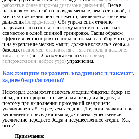
работать в более широком диапазоне движений)
. Веса в
наклонах со штангой на порядок меньше, чем в становой, и
все из-за смещения центра тяжести, меняющегося во время
движения
(вперед-назад)
. Оба упражнения отлично
нагружают низ спины и поэтому могут использоваться
совместно в одной спинной тренировке. Таким образом,
эффективная тренировка спины не только на набор массы, но
и на укрепление мелких мышц, должна включать в себя
2-3
базовых
(например, становая тяга, тяга гантели в наклоне,
тяга Т-грифа)
и 1-2 вспомогательных
(например,
гиперэкстензии, доброе утро)
упражнения.
Как женщине не развить квадрицепс и накачать
заднее бедро/ягодицы?
Некоторые дамы хотят накачать ягодицы/бицепсы бедер, но
обладают от природы отзывчивым передним бедром, и
поэтому при выполнении приседаний квадрицепс
увеличивается быстрее, чем ягодицы. Другими словами, при
выполнении приседаний/выпадов имеем существенное
увеличение переднего бедра и несущественное ягодиц. Как
быть?
Примечание: