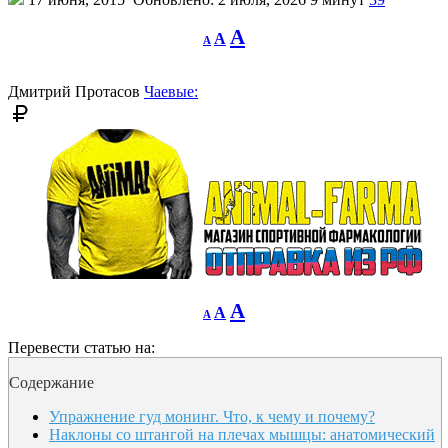
Decrease
Reset
Increase
A
A
A
font
font
size.
font
size.
size.
Дмитрий Протасов
Чаевые:
Decrease
Reset
Increase
A
A
A
font
font
size.
font
size.
Перевести статью на:
size.
Содержание
Упражнение гуд монинг. Что, к чему и почему?
Наклоны со штангой на плечах мышцы: анатомический