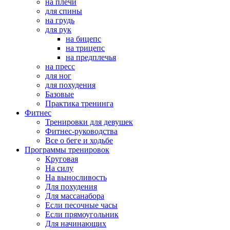
на плечи
для спины
на грудь
для рук
на бицепс
на трицепс
на предплечья
на пресс
для ног
для похудения
Базовые
Практика тренинга
Фитнес
Тренировки для девушек
Фитнес-руководства
Все о беге и ходьбе
Программы тренировок
Круговая
На силу
На выносливость
Для похудения
Для массанабора
Если песочные часы
Если прямоугольник
Для начинающих