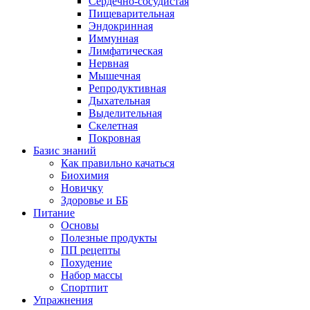
Сердечно-сосудистая
Пищеварительная
Эндокринная
Иммунная
Лимфатическая
Нервная
Мышечная
Репродуктивная
Дыхательная
Выделительная
Скелетная
Покровная
Базис знаний
Как правильно качаться
Биохимия
Новичку
Здоровье и ББ
Питание
Основы
Полезные продукты
ПП рецепты
Похудение
Набор массы
Спортпит
Упражнения