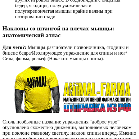
бедер, ягодицы, полусухожильная и
полуперепончатая мышцы крайне важны при
позировании сзади
Наклоны со штангой на плечах мышцы:
анатомический атлас
Для чего?:
Мышцы-разгибатели позвоночника, ягодицы и
бицепс бедра/Изолирующее упражнение для спины и ног/
Сила, форма, рельеф (Накачать мышцы спины).
Столь необычные название упражнения “доброе утро”
обусловлено схожестью движений, выполняемых человеком
при поклоне главному светилу, наклон спины вперед. Именно
таким способом мы приветствуем солнце и именно поэтому