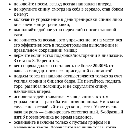
не клюйте носом, взгляд всегда направлен вперед;
не круглите спину, смотря на себя в зеркало, став боком
к нему;
включайте упражнение в день тренировки спины либо
вначале/в конце тренировки;
выполняйте доброе утро перед либо после становой
тяги;
не гонитесь за весами, это упражнение не на массу, вся
его эффективность в подконтрольном выполнении и
правильном сокращении мышц;
держите количество подходов/повторений в диапазоне,
3
сета по
8-10
репитов;
вес снаряда должен составлять не более
20-30%
от
вашего стандартного веса приседаний со штангой.
подъем торса из наклона осуществляется только за счет
усилия ягодиц и бицепса бедра. Не пытайтесь поднять
торс, разгибая поясницу, и не скругляйте спину,
наклоняясь вперед.
основная задействованная мышца спины в этом
упражнении — разгибатель позвоночника. Ни в коем
случае не расслабляйте ее до конца сета. У нее очень
важная роль — фиксировать естественный, S-образный
изгиб позвоночника во время наклонов.
осваивайте наклоны только с пустым грифом и в
медленном темпе. Добавляйте вес лишь тогда, когда