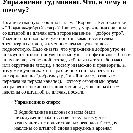
Упражнение гуд монинг. Что, к чему и
почему?
Помните главную героиню фильма “Королева Бензоколонки”
- “Людмила-добрый вечер”? Так вот, у упражнения наклоны
со штангой на плечах есть второе название - “доброе утро”.
Именно под такой кликухой оно знакомо посетителям
тренажерных залов, и именно о нем мы узнаем всю
подноготную. Надо сказать, что упражнение доброе утро не
пользуется особой популярностью у качат и фитоняшек. Оно и
понятно, ведь основной его задачей не является набор массы
или округление ягодиц, а посему им можно и пренебречь. К
тому же в учебниках и на различных сетевых ресурсах
информации по “доброму утру” крайне мало, разве что
передача на первом канале :). Поэтому сегодня мы будем
исправлять сложившееся положение и детально разберем
наклоны со штангой на плечах, поехали.
Упражнение в спорте:
В бодибилдинге наклоны с весом были
незаслуженно забыты, наверное, потому, что
культуристы не ставят силовых рекордов. Сегодня
наклоны со штангой снова вернулись в арсенал