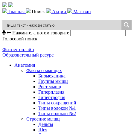
Главная
Поиск
Акции
Магазин
Нажмите, а потом говорите
Голосовой поиск
Фитнес онлайн
Образовательный ресурс
Анатомия
Факты о мышцах
Биомеханика
Группы мышц
Рост мышц
Гиперплазия
Гипертрофия
Типы сокращений
Типы волокон №1
Типы волокон №2
Строение мышц
Дельты
Шея