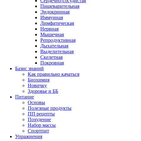
Сердечно-сосудистая
Пищеварительная
Эндокринная
Иммунная
Лимфатическая
Нервная
Мышечная
Репродуктивная
Дыхательная
Выделительная
Скелетная
Покровная
Базис знаний
Как правильно качаться
Биохимия
Новичку
Здоровье и ББ
Питание
Основы
Полезные продукты
ПП рецепты
Похудение
Набор массы
Спортпит
Упражнения