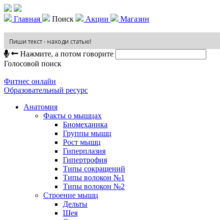
Главная
Поиск
Акции
Магазин
Нажмите, а потом говорите
Голосовой поиск
Фитнес онлайн
Образовательный ресурс
Анатомия
Факты о мышцах
Биомеханика
Группы мышц
Рост мышц
Гиперплазия
Гипертрофия
Типы сокращений
Типы волокон №1
Типы волокон №2
Строение мышц
Дельты
Шея