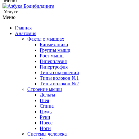
Меню
Услуги
Меню
Главная
Анатомия
Факты о мышцах
Биомеханика
Группы мышц
Рост мышц
Гиперплазия
Гипертрофия
Типы сокращений
Типы волокон №1
Типы волокон №2
Строение мышц
Дельты
Шея
Спина
Грудь
Руки
Пресс
Ноги
Системы человека