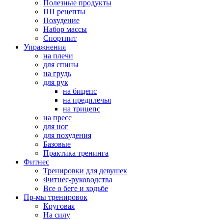
Полезные продукты
ПП рецепты
Похудение
Набор массы
Спортпит
Упражнения
на плечи
для спины
на грудь
для рук
на бицепс
на предплечья
на трицепс
на пресс
для ног
для похудения
Базовые
Практика тренинга
Фитнес
Тренировки для девушек
Фитнес-руководства
Все о беге и ходьбе
Пр-мы тренировок
Круговая
На силу