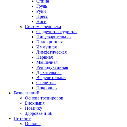
Спина
Грудь
Руки
Пресс
Ноги
Системы человека
Сердечно-сосудистая
Пищеварительная
Эндокринная
Иммунная
Лимфатическая
Нервная
Мышечная
Репродуктивная
Дыхательная
Выделительная
Скелетная
Покровная
Базис знаний
Основа тренировок
Биохимия
Новичку
Здоровье и ББ
Питание
Основы