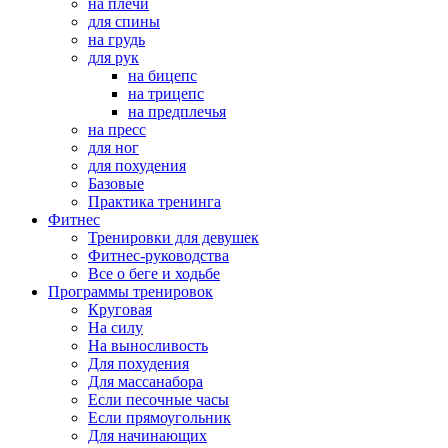
на плечи
для спины
на грудь
для рук
на бицепс
на трицепс
на предплечья
на пресс
для ног
для похудения
Базовые
Практика тренинга
Фитнес
Тренировки для девушек
Фитнес-руководства
Все о беге и ходьбе
Программы тренировок
Круговая
На силу
На выносливость
Для похудения
Для массанабора
Если песочные часы
Если прямоугольник
Для начинающих