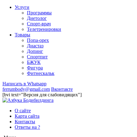
Услуги
Программы
Диетолог
Спорт-врач
Телетренировки
Товары
Попа-орех
Диастаз
Допинг
Спортпит
БЖУК
Фигура
Фитнескальк
Написать в Whatsapp
ferrumbody@gmail.com
Вконтакте
[bvi text="Версия для слабовидящих"]
О сайте
Карта сайта
Контакты
Ответы на ?