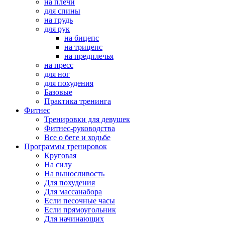
на плечи
для спины
на грудь
для рук
на бицепс
на трицепс
на предплечья
на пресс
для ног
для похудения
Базовые
Практика тренинга
Фитнес
Тренировки для девушек
Фитнес-руководства
Все о беге и ходьбе
Программы тренировок
Круговая
На силу
На выносливость
Для похудения
Для массанабора
Если песочные часы
Если прямоугольник
Для начинающих