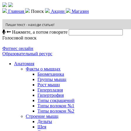
Главная
Поиск
Акции
Магазин
Нажмите, а потом говорите
Голосовой поиск
Фитнес онлайн
Образовательный ресурс
Анатомия
Факты о мышцах
Биомеханика
Группы мышц
Рост мышц
Гиперплазия
Гипертрофия
Типы сокращений
Типы волокон №1
Типы волокон №2
Строение мышц
Дельты
Шея