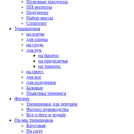
Полезные продукты
ПП рецепты
Похудение
Набор массы
Спортпит
Упражнения
на плечи
для спины
на грудь
для рук
на бицепс
на предплечья
на трицепс
на пресс
для ног
для похудения
Базовые
Практика тренинга
Фитнес
Тренировки для девушек
Фитнес-руководства
Все о беге и ходьбе
Пр-мы тренировок
Круговая
На силу