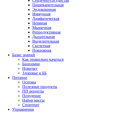
Сердечно-сосудистая
Пищеварительная
Эндокринная
Иммунная
Лимфатическая
Нервная
Мышечная
Репродуктивная
Дыхательная
Выделительная
Скелетная
Покровная
Базис знаний
Как правильно качаться
Биохимия
Новичку
Здоровье и ББ
Питание
Основы
Полезные продукты
ПП рецепты
Похудение
Набор массы
Спортпит
Упражнения