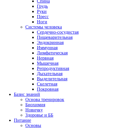
Спина
Грудь
Руки
Пресс
Ноги
Системы человека
Сердечно-сосудистая
Пищеварительная
Эндокринная
Иммунная
Лимфатическая
Нервная
Мышечная
Репродуктивная
Дыхательная
Выделительная
Скелетная
Покровная
Базис знаний
Основа тренировок
Биохимия
Новичку
Здоровье и ББ
Питание
Основы