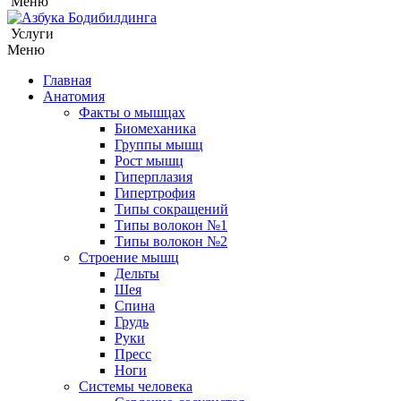
Меню
Услуги
Меню
Главная
Анатомия
Факты о мышцах
Биомеханика
Группы мышц
Рост мышц
Гиперплазия
Гипертрофия
Типы сокращений
Типы волокон №1
Типы волокон №2
Строение мышц
Дельты
Шея
Спина
Грудь
Руки
Пресс
Ноги
Системы человека