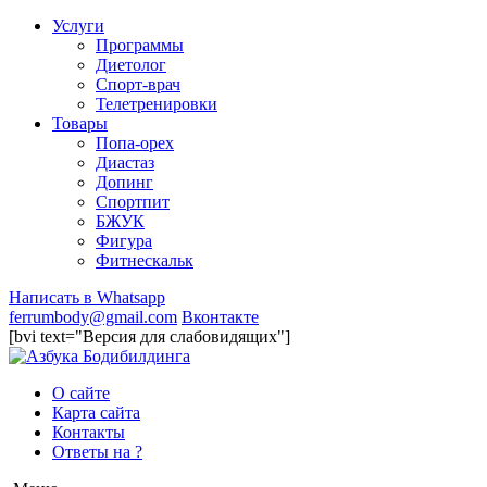
Услуги
Программы
Диетолог
Спорт-врач
Телетренировки
Товары
Попа-орех
Диастаз
Допинг
Спортпит
БЖУК
Фигура
Фитнескальк
Написать в Whatsapp
ferrumbody@gmail.com
Вконтакте
[bvi text="Версия для слабовидящих"]
О сайте
Карта сайта
Контакты
Ответы на ?