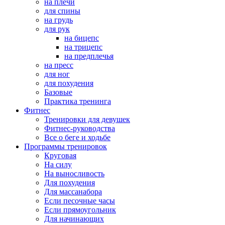
на плечи
для спины
на грудь
для рук
на бицепс
на трицепс
на предплечья
на пресс
для ног
для похудения
Базовые
Практика тренинга
Фитнес
Тренировки для девушек
Фитнес-руководства
Все о беге и ходьбе
Программы тренировок
Круговая
На силу
На выносливость
Для похудения
Для массанабора
Если песочные часы
Если прямоугольник
Для начинающих