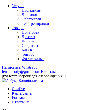
Услуги
Программы
Диетолог
Спорт-врач
Телетренировки
Товары
Попа-орех
Диастаз
Допинг
Спортпит
БЖУК
Фигура
Фитнескальк
Написать в Whatsapp
ferrumbody@gmail.com
Вконтакте
[bvi text="Версия для слабовидящих"]
О сайте
Карта сайта
Контакты
Ответы на ?