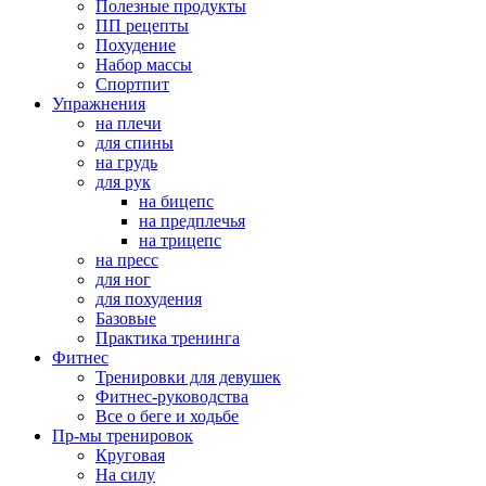
Полезные продукты
ПП рецепты
Похудение
Набор массы
Спортпит
Упражнения
на плечи
для спины
на грудь
для рук
на бицепс
на предплечья
на трицепс
на пресс
для ног
для похудения
Базовые
Практика тренинга
Фитнес
Тренировки для девушек
Фитнес-руководства
Все о беге и ходьбе
Пр-мы тренировок
Круговая
На силу