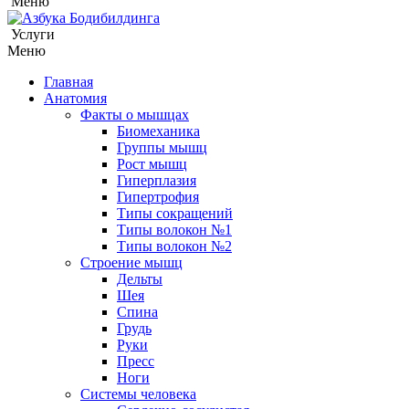
Меню
Услуги
Меню
Главная
Анатомия
Факты о мышцах
Биомеханика
Группы мышц
Рост мышц
Гиперплазия
Гипертрофия
Типы сокращений
Типы волокон №1
Типы волокон №2
Строение мышц
Дельты
Шея
Спина
Грудь
Руки
Пресс
Ноги
Системы человека