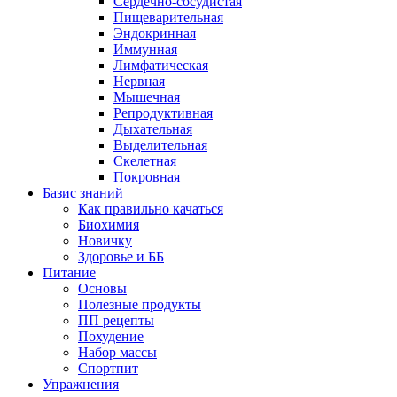
Сердечно-сосудистая
Пищеварительная
Эндокринная
Иммунная
Лимфатическая
Нервная
Мышечная
Репродуктивная
Дыхательная
Выделительная
Скелетная
Покровная
Базис знаний
Как правильно качаться
Биохимия
Новичку
Здоровье и ББ
Питание
Основы
Полезные продукты
ПП рецепты
Похудение
Набор массы
Спортпит
Упражнения