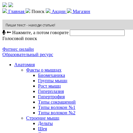
Главная
Поиск
Акции
Магазин
Нажмите, а потом говорите
Голосовой поиск
Фитнес онлайн
Образовательный ресурс
Анатомия
Факты о мышцах
Биомеханика
Группы мышц
Рост мышц
Гиперплазия
Гипертрофия
Типы сокращений
Типы волокон №1
Типы волокон №2
Строение мышц
Дельты
Шея