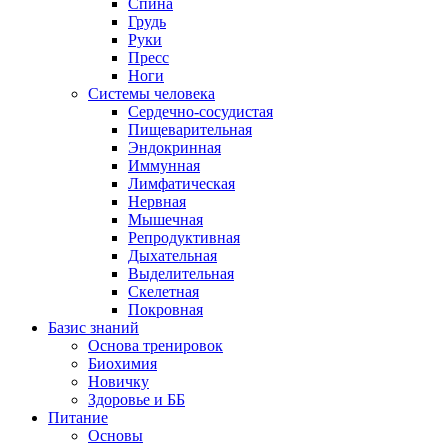
Спина
Грудь
Руки
Пресс
Ноги
Системы человека
Сердечно-сосудистая
Пищеварительная
Эндокринная
Иммунная
Лимфатическая
Нервная
Мышечная
Репродуктивная
Дыхательная
Выделительная
Скелетная
Покровная
Базис знаний
Основа тренировок
Биохимия
Новичку
Здоровье и ББ
Питание
Основы