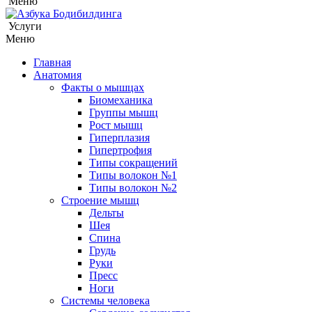
Меню
Услуги
Меню
Главная
Анатомия
Факты о мышцах
Биомеханика
Группы мышц
Рост мышц
Гиперплазия
Гипертрофия
Типы сокращений
Типы волокон №1
Типы волокон №2
Строение мышц
Дельты
Шея
Спина
Грудь
Руки
Пресс
Ноги
Системы человека