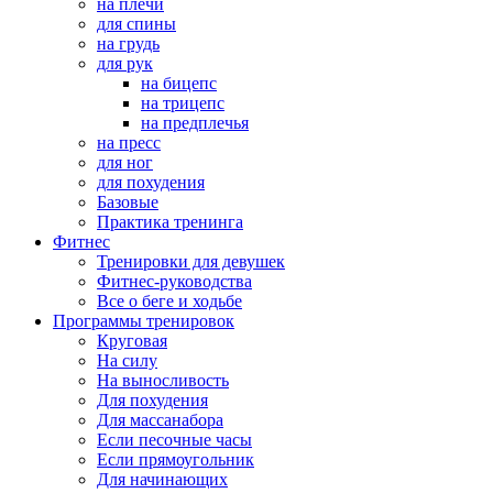
на плечи
для спины
на грудь
для рук
на бицепс
на трицепс
на предплечья
на пресс
для ног
для похудения
Базовые
Практика тренинга
Фитнес
Тренировки для девушек
Фитнес-руководства
Все о беге и ходьбе
Программы тренировок
Круговая
На силу
На выносливость
Для похудения
Для массанабора
Если песочные часы
Если прямоугольник
Для начинающих