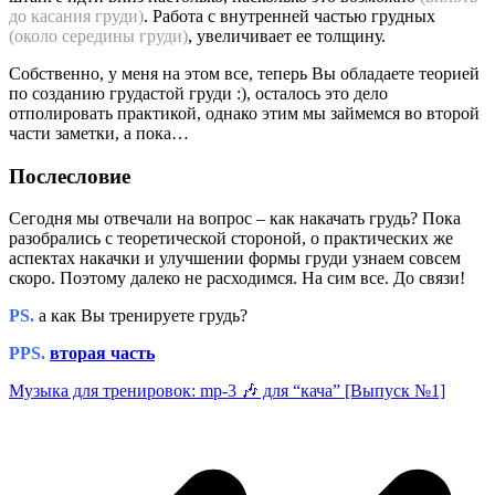
до касания груди)
. Работа с внутренней частью грудных
(около середины груди)
, увеличивает ее толщину.
Собственно, у меня на этом все, теперь Вы обладаете теорией
по созданию грудастой груди :), осталось это дело
отполировать практикой, однако этим мы займемся во второй
части заметки, а пока…
Послесловие
Сегодня мы отвечали на вопрос – как накачать грудь? Пока
разобрались с теоретической стороной, о практических же
аспектах накачки и улучшении формы груди узнаем совсем
скоро. Поэтому далеко не расходимся. На сим все. До связи!
PS.
а как Вы тренируете грудь?
PPS.
вторая часть
Музыка для тренировок: mp-3 🎶 для “кача” [Выпуск №1]