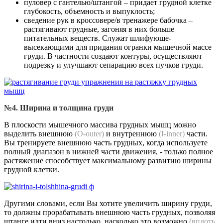
пуловер с гантелью/штангой – придает грудной клетке
глубокость, объемность и выпуклость;
сведение рук в кроссовере/в тренажере бабочка –
растягивают грудные, загоняя в них больше
питательных веществ. Служат шлифующе-
высекающими для придания огранки мышечной массе
груди. В частности создают контуры, осуществляют
подрезку и улучшают сепарацию всех пучков груди.
№4. Ширина и толщина груди
В плоскости мышечного массива грудных мышц можно
выделить внешнюю
(O-outer)
и внутреннюю
(I-inner)
части.
Вы тренируете внешнюю часть грудных, когда используете
полный диапазон в нижней части движения, - только полное
растяжение способствует максимальному развитию ширины
грудной клетки.
Другими словами, если Вы хотите увеличить ширину груди,
то должны прорабатывать внешнюю часть грудных, позволяя
штанге идти вниз настолько, насколько это возможно
(вплоть