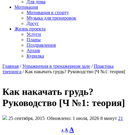
Для дома
Мотивация
Мотивация к спорту
Музыка для тренировок
Досуг
Жизнь проекта
Услуги
Планы
Поздравления
Архив
Курилка
Главная
/
Упражнения в тренажерном зале
/
Практика
тренинга
/
Как накачать грудь? Руководство [Ч №1: теория]
Как накачать грудь?
Руководство [Ч №1: теория]
25 сентября, 2015
Обновлено: 1 июля, 2026
8 минут
21
Decrease
Reset
Increase
A
A
A
font
font
size.