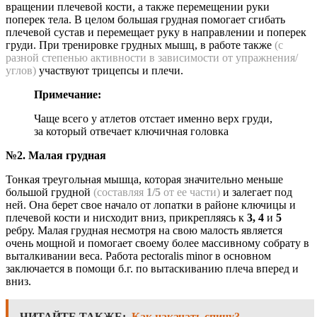
вращении плечевой кости, а также перемещении руки
поперек тела. В целом большая грудная помогает сгибать
плечевой сустав и перемещает руку в направлении и поперек
груди. При тренировке грудных мышц, в работе также
(с
разной степенью активности в зависимости от упражнения/
углов)
участвуют трицепсы и плечи.
Примечание:
Чаще всего у атлетов отстает именно верх груди,
за который отвечает ключичная головка
№2. Малая грудная
Тонкая треугольная мышца, которая значительно меньше
большой грудной
(составляя
1/5
от ее части)
и залегает под
ней. Она берет свое начало от лопатки в районе ключицы и
плечевой кости и нисходит вниз, прикрепляясь к
3, 4
и
5
ребру. Малая грудная несмотря на свою малость является
очень мощной и помогает своему более массивному собрату в
выталкивании веса. Работа pectoralis minor в основном
заключается в помощи б.г. по вытаскиванию плеча вперед и
вниз.
ЧИТАЙТЕ ТАКЖЕ:
Как накачать спину?