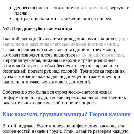
депрессия плеча – снижение
(движение вниз)
верхушки
плеча;
протракция лопатки – движение вниз и вперед.
№5. Передние зубчатые мышцы
Главной функцией является приведение руки к корпусу
(при
выполнении различных тяговых движений/отжиманий)
.
Также передняя зубчатая является одной из трех мышц,
которая позволяет плечу вращаться
(в т.ч. вращаться вверх)
.
Передняя зубчатая, нижняя и верхние трапециевидные
взаимодействуют, чтобы обеспечить верхнее вращение и
безопасный подъем рук над головой. Тренировка передних
зубчатых крайне важна для недопущения травм плеч при
выполнении тяжелых жимовых движений.
Собственно это была вся строенческо-анатомическая
информация по груди, теперь переходим непосредственно к
накачательно-теоретической стороне вопроса.
Как накачать грудные мышцы? Теория качания
В этой подглаве будет приведена информация, касающаяся
особенностей накачки груди. Итак, давайте разберем каждую