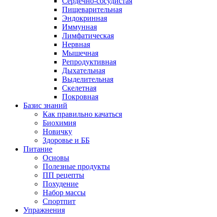
Сердечно-сосудистая
Пищеварительная
Эндокринная
Иммунная
Лимфатическая
Нервная
Мышечная
Репродуктивная
Дыхательная
Выделительная
Скелетная
Покровная
Базис знаний
Как правильно качаться
Биохимия
Новичку
Здоровье и ББ
Питание
Основы
Полезные продукты
ПП рецепты
Похудение
Набор массы
Спортпит
Упражнения