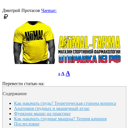
font
size.
size.
Дмитрий Протасов
Чаевые:
Decrease
Reset
Increase
A
A
A
font
font
size.
font
size.
Перевести статью на:
size.
Содержание
Как накачать грудь? Теоретическая сторона вопроса
Анатомия грудных и мышечный атлас
Функции мышц на практике
Как накачать грудные мышцы? Теория качания
Послесловие