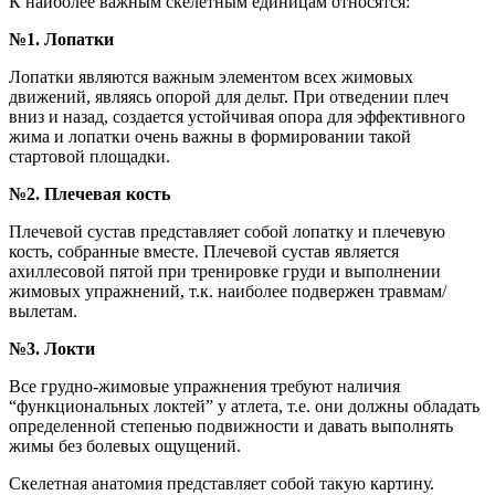
К наиболее важным скелетным единицам относятся:
№1. Лопатки
Лопатки являются важным элементом всех жимовых
движений, являясь опорой для дельт. При отведении плеч
вниз и назад, создается устойчивая опора для эффективного
жима и лопатки очень важны в формировании такой
стартовой площадки.
№2. Плечевая кость
Плечевой сустав представляет собой лопатку и плечевую
кость, собранные вместе. Плечевой сустав является
ахиллесовой пятой при тренировке груди и выполнении
жимовых упражнений, т.к. наиболее подвержен травмам/
вылетам.
№3. Локти
Все грудно-жимовые упражнения требуют наличия
“функциональных локтей” у атлета, т.е. они должны обладать
определенной степенью подвижности и давать выполнять
жимы без болевых ощущений.
Скелетная анатомия представляет собой такую картину.