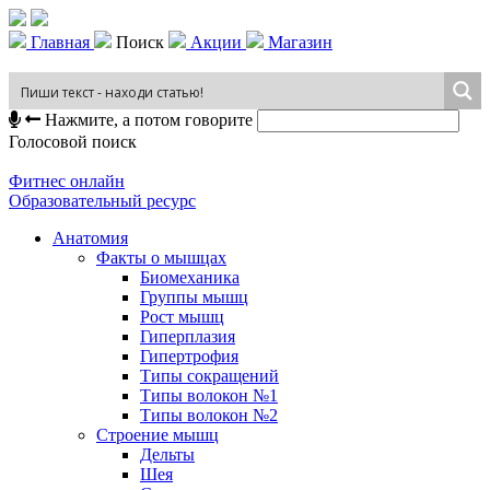
Главная
Поиск
Акции
Магазин
Нажмите, а потом говорите
Голосовой поиск
Фитнес онлайн
Образовательный ресурс
Анатомия
Факты о мышцах
Биомеханика
Группы мышц
Рост мышц
Гиперплазия
Гипертрофия
Типы сокращений
Типы волокон №1
Типы волокон №2
Строение мышц
Дельты
Шея