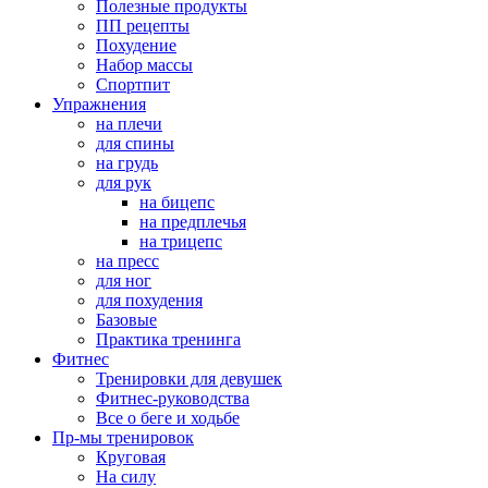
Полезные продукты
ПП рецепты
Похудение
Набор массы
Спортпит
Упражнения
на плечи
для спины
на грудь
для рук
на бицепс
на предплечья
на трицепс
на пресс
для ног
для похудения
Базовые
Практика тренинга
Фитнес
Тренировки для девушек
Фитнес-руководства
Все о беге и ходьбе
Пр-мы тренировок
Круговая
На силу