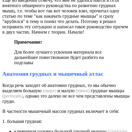
Еще во введении отмечу, что мне не удалось найти в сети
внятного обширного руководства по развитию грудных
мышц, т.е. чтобы вот так вот человек взял, прочитал одну
статью по теме "как накачать грудные мышцы" и сразу
"врубился" в тему и понял что делать. Поэтому я решил
исправить эту ситуацию и написал такое руководство причем
в двух частях. Начнем с теории. Начали!
Примечание:
Для более лучшего усвоения материала все
дальнейшее повествование будет разбито на
подглавы
Анатомия грудных и мышечный атлас
Когда речь заходит об анатомии грудных, то мы обычно
выделяем большую
(major)
и малую
(minor)
грудные мышцы
(pectoralis)
, однако это далеко не все чем представлены мышцы
груди.
В частности мышечный массив грудных включает в себя:
1. большая грудная:
ключичная головка большой грудной мышцы
(clavicular