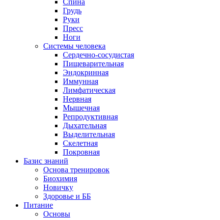
Спина
Грудь
Руки
Пресс
Ноги
Системы человека
Сердечно-сосудистая
Пищеварительная
Эндокринная
Иммунная
Лимфатическая
Нервная
Мышечная
Репродуктивная
Дыхательная
Выделительная
Скелетная
Покровная
Базис знаний
Основа тренировок
Биохимия
Новичку
Здоровье и ББ
Питание
Основы