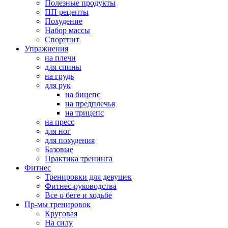
Полезные продукты
ПП рецепты
Похудение
Набор массы
Спортпит
Упражнения
на плечи
для спины
на грудь
для рук
на бицепс
на предплечья
на трицепс
на пресс
для ног
для похудения
Базовые
Практика тренинга
Фитнес
Тренировки для девушек
Фитнес-руководства
Все о беге и ходьбе
Пр-мы тренировок
Круговая
На силу