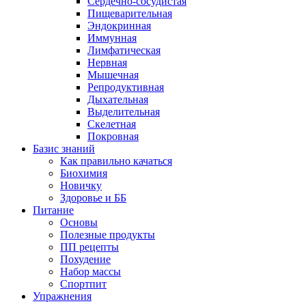
Сердечно-сосудистая
Пищеварительная
Эндокринная
Иммунная
Лимфатическая
Нервная
Мышечная
Репродуктивная
Дыхательная
Выделительная
Скелетная
Покровная
Базис знаний
Как правильно качаться
Биохимия
Новичку
Здоровье и ББ
Питание
Основы
Полезные продукты
ПП рецепты
Похудение
Набор массы
Спортпит
Упражнения