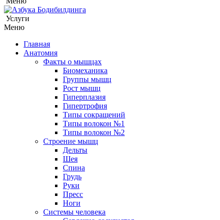
Меню
Услуги
Меню
Главная
Анатомия
Факты о мышцах
Биомеханика
Группы мышц
Рост мышц
Гиперплазия
Гипертрофия
Типы сокращений
Типы волокон №1
Типы волокон №2
Строение мышц
Дельты
Шея
Спина
Грудь
Руки
Пресс
Ноги
Системы человека