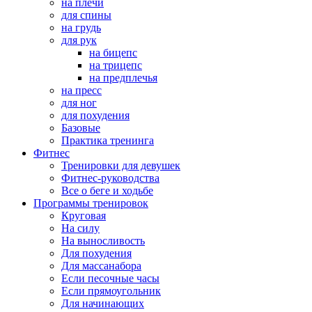
на плечи
для спины
на грудь
для рук
на бицепс
на трицепс
на предплечья
на пресс
для ног
для похудения
Базовые
Практика тренинга
Фитнес
Тренировки для девушек
Фитнес-руководства
Все о беге и ходьбе
Программы тренировок
Круговая
На силу
На выносливость
Для похудения
Для массанабора
Если песочные часы
Если прямоугольник
Для начинающих