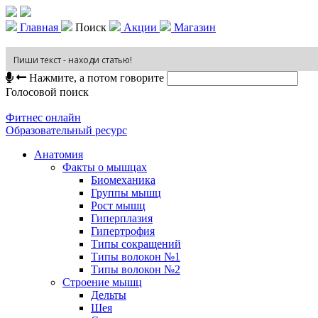
Главная
Поиск
Акции
Магазин
Нажмите, а потом говорите
Голосовой поиск
Фитнес онлайн
Образовательный ресурс
Анатомия
Факты о мышцах
Биомеханика
Группы мышц
Рост мышц
Гиперплазия
Гипертрофия
Типы сокращений
Типы волокон №1
Типы волокон №2
Строение мышц
Дельты
Шея