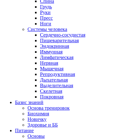
Спина
Грудь
Руки
Пресс
Ноги
Системы человека
Сердечно-сосудистая
Пищеварительная
Эндокринная
Иммунная
Лимфатическая
Нервная
Мышечная
Репродуктивная
Дыхательная
Выделительная
Скелетная
Покровная
Базис знаний
Основа тренировок
Биохимия
Новичку
Здоровье и ББ
Питание
Основы