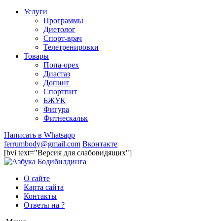
Услуги
Программы
Диетолог
Спорт-врач
Телетренировки
Товары
Попа-орех
Диастаз
Допинг
Спортпит
БЖУК
Фигура
Фитнескальк
Написать в Whatsapp
ferrumbody@gmail.com
Вконтакте
[bvi text="Версия для слабовидящих"]
О сайте
Карта сайта
Контакты
Ответы на ?