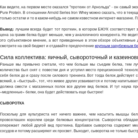
Как видите, на первом месте оказался "протеин от Арнольда" - он самый э
Pure Protein. В отношении Arnold Series Iron Whey можно сказать, что в теку
только остатки и то в каком-нибудь не самом известном интернет-магазине.
Вывод:
лучшим всегда будет тот протеин, в котором БЖУК соответствует
цена за грамм белка будет меньше, чем у аналогичного конкурента. Не веди
это субъективное мнение, а вот приведенные в этом обзоре объективны
смотрите на свой бюджет и отдавайте предпочтение
крупным зарубежным б
Сила коллектива: яичный, сывороточный и казеино
Раньше мы привычно считали, что чем больше мы съедим белка, тем лу
количества был снят с повестки дня и уступил место прецизионной техноло
себя белок до и сразу после силового тренинга. Вот тогда белок действует
всякий, а «быстрый», тот, что живее других усваивается и потому напитыва
должна смести с магазинных полок все другие вид белков. И тут наука пр
«медленные» белки, она будет действовать еще быстрее!
СЫВОРОТКА
Поскольку для культуриста нет ничего важнее, чем насытить мышцы бе
провозглашен королем среди белковых концентратов. Сыворотка обладае
опережает любой другой вид протеина. Вдобавок сыворотка содержит ме
сосудов и потому расширяют их просвет. Выходит, сыворотка не только быст