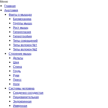
Меню
Главная
Анатомия
Факты о мышцах
Биомеханика
Группы мышц
Рост мышц
Гиперплазия
Гипертрофия
Типы сокращений
Типы волокон №1
Типы волокон №2
Строение мышц
Дельты
Шея
Спина
Грудь
Руки
Пресс
Ноги
Системы человека
Сердечно-сосудистая
Пищеварительная
Эндокринная
Иммунная