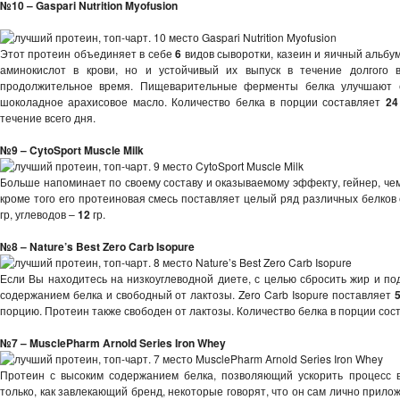
№10 – Gaspari Nutrition Myofusion
Этот протеин объединяет в себе
6
видов сыворотки, казеин и яичный альбу
аминокислот в крови, но и устойчивый их выпуск в течение долгого 
продолжительное время. Пищеварительные ферменты белка улучшают е
шоколадное арахисовое масло. Количество белка в порции составляет
24
течение всего дня.
№9 –
CytoSport Muscle Milk
Больше напоминает по своему составу и оказываемому эффекту, гейнер, чем 
кроме того его протеиновая смесь поставляет целый ряд различных белков 
гр, углеводов –
12
гр.
№8 –
Nature’s Best Zero Carb Isopure
Если Вы находитесь на низкоуглеводной диете, с целью сбросить жир и п
содержанием белка и свободный от лактозы. Zero Carb Isopure поставляет
порцию. Протеин также свободен от лактозы. Количество белка в порции со
№7 –
MusclePharm Arnold Series Iron Whey
Протеин с высоким содержанием белка, позволяющий ускорить процесс 
только, как завлекающий бренд, некоторые говорят, что он сам лично прилож