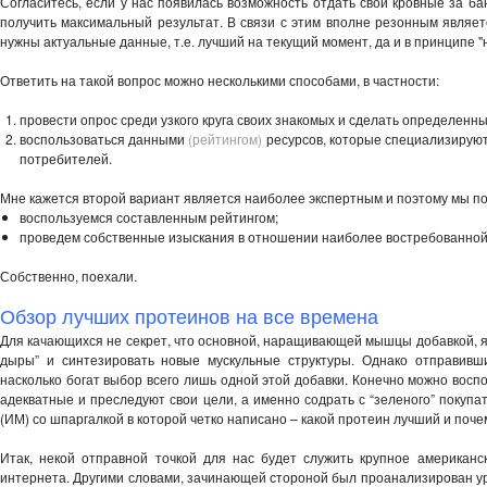
Согласитесь, если у нас появилась возможность отдать свои кровные за ба
получить максимальный результат. В связи с этим вполне резонным являетс
нужны актуальные данные, т.е. лучший на текущий момент, да и в принципе "н
Ответить на такой вопрос можно несколькими способами, в частности:
провести опрос среди узкого круга своих знакомых и сделать определенн
воспользоваться данными
(рейтингом)
ресурсов, которые специализируютс
потребителей.
Мне кажется второй вариант является наиболее экспертным и поэтому мы по
воспользуемся составленным рейтингом;
проведем собственные изыскания в отношении наиболее востребованно
Собственно, поехали.
Обзор лучших протеинов на все времена
Для качающихся не секрет, что основной, наращивающей мышцы добавкой, я
дыры” и синтезировать новые мускульные структуры. Однако отправивш
насколько богат выбор всего лишь одной этой добавки. Конечно можно восп
адекватные и преследуют свои цели, а именно содрать с “зеленого” покупа
(ИМ) со шпаргалкой в которой четко написано – какой протеин лучший и поче
Итак, некой отправной точкой для нас будет служить крупное америка
интернета. Другими словами, зачинающей стороной был проанализирован ур