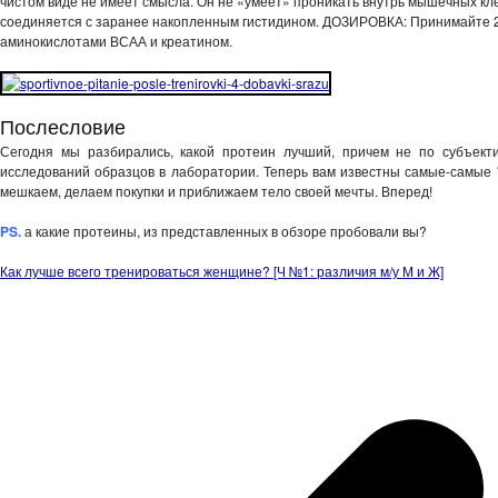
чистом виде не имеет смысла. Он не «умеет» проникать внутрь мышечных клет
соединяется с заранее накопленным гистидином. ДОЗИРОВКА: Принимайте 2-3
аминокислотами ВСАА и креатином.
Послесловие
Сегодня мы разбирались, какой протеин лучший, причем не по субъект
исследований образцов в лаборатории. Теперь вам известны самые-самые "
мешкаем, делаем покупки и приближаем тело своей мечты. Вперед!
PS.
а какие протеины, из представленных в обзоре пробовали вы?
Как лучше всего тренироваться женщине? [Ч №1: различия м/у М и Ж]