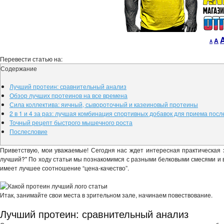
Decr
R
A
A
font
fo
size.
si
Перевести статью на:
Содержание
Лучший протеин: сравнительный анализ
Обзор лучших протеинов на все времена
Сила коллектива: яичный, сывороточный и казеиновый протеины
2 в 1 и 4 за раз: лучшая комбинация спортивных добавок для приема посл
Точный рецепт быстрого мышечного роста
Послесловие
Приветствую, мои уважаемые! Сегодня нас ждет интересная практическая з
лучший?" По ходу статьи мы познакомимся с разными белковыми смесями и 
имеет лучшее соотношение “цена-качество”.
Итак, занимайте свои места в зрительном зале, начинаем повествование.
Лучший протеин: сравнительный анализ