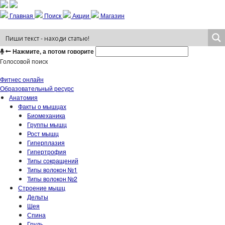
Главная
Поиск
Акции
Магазин
Нажмите, а потом говорите
Голосовой поиск
Фитнес онлайн
Образовательный ресурс
Анатомия
Факты о мышцах
Биомеханика
Группы мышц
Рост мышц
Гиперплазия
Гипертрофия
Типы сокращений
Типы волокон №1
Типы волокон №2
Строение мышц
Дельты
Шея
Спина
Грудь