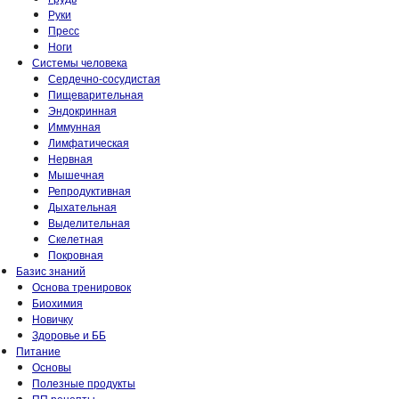
Руки
Пресс
Ноги
Системы человека
Сердечно-сосудистая
Пищеварительная
Эндокринная
Иммунная
Лимфатическая
Нервная
Мышечная
Репродуктивная
Дыхательная
Выделительная
Скелетная
Покровная
Базис знаний
Основа тренировок
Биохимия
Новичку
Здоровье и ББ
Питание
Основы
Полезные продукты
ПП рецепты