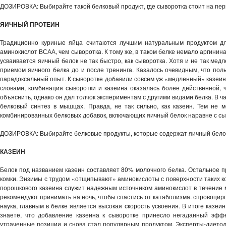
ДОЗИРОВКА: Выбирайте такой белковый продукт, где сыворотка стоит на перв
ЯИЧНЫЙ ПРОТЕИН
Традиционно куриные яйца считаются лучшим натуральным продуктом дл
аминокислот ВСАА, чем сыворотка. К тому же, в таком белке немало аргинина
усваивается яичный белок не так быстро, как сыворотка. Хотя и не так медл
приемом яичного белка до и после тренинга. Казалось очевидным, что поль
парадоксальный опыт. К сыворотке добавили совсем уж «медленный» казеин
словами, комбинация сыворотки и казеина оказалась более действенной, 
объяснить, однако он дал толчок экспериментам с другими видами белка. В ч
белковый синтез в мышцах. Правда, не так сильно, как казеин. Тем не 
комбинированных белковых добавок, включающих яичный белок наравне с сы
ДОЗИРОВКА: Выбирайте белковые продукты, которые содержат яичный белок
КАЗЕИН
Белок под названием казеин составляет 80% молочного белка. Остальное п
комки. Энзимы с трудом «отщипывают» аминокислоты с поверхности таких ко
порошкового казеина служит надежным источником аминокислот в течение м
рекомендуют принимать на ночь, чтобы спастись от катаболизма. спровоци
наука, главным в белке является высокая скорость усвоения. В итоге казеи
знаете, что добавление казеина к сыворотке принесло негаданный эффе
утраченные позиции и снова стал популярным продуктом. Эксперты-диетол