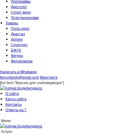
Программы
Диетолог
Спорт-врач
Телетренировки
Товары
Попа-орех
Диастаз
Допинг
Спортпит
БЖУК
Фигура
Фитнескальк
Написать в Whatsapp
ferrumbody@gmail.com
Вконтакте
[bvi text="Версия для слабовидящих"]
О сайте
Карта сайта
Контакты
Ответы на ?
Меню
Услуги