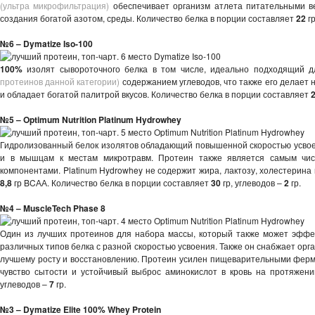
(ультра микрофильтрация)
обеспечивает организм атлета питательными в
создания богатой азотом, среды. Количество белка в порции составляет
22
гр
№6 –
Dymatize Iso-100
100%
изолят сывороточного белка в том числе, идеально подходящий д
протеинов данной категории)
содержанием углеводов, что также его делает
и обладает богатой палитрой вкусов. Количество белка в порции составляет
№5 –
Optimum Nutrition Platinum Hydrowhey
Гидролизованный белок изолятов обладающий повышенной скоростью усвоени
и в мышцам к местам микротравм. Протеин также является самым чист
компонентами. Platinum Hydrowhey не содержит жира, лактозу, холестерина
8,8
гр BCАА. Количество белка в порции составляет
30
гр, углеводов –
2
гр.
№4 –
MuscleTech Phase 8
Один из лучших протеинов для набора массы, который также может эффе
различных типов белка с разной скоростью усвоения. Также он снабжает ор
лучшему росту и восстановлению. Протеин усилен пищеварительными ферме
чувство сытости и устойчивый выброс аминокислот в кровь на протяжени
углеводов –
7
гр.
№3 –
Dymatize Elite 100% Whey Protein