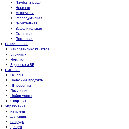
Лимфатическая
Нервная
Мышечная
Репродуктивная
Дыхательная
Выделительная
Скелетная
Покровная
Базис знаний
Как правильно качаться
Биохимия
Новичку
Здоровье и ББ
Питание
Основы
Полезные продукты
ПП рецепты
Похудение
Набор массы
Спортпит
Упражнения
на плечи
для спины
на грудь
для рук