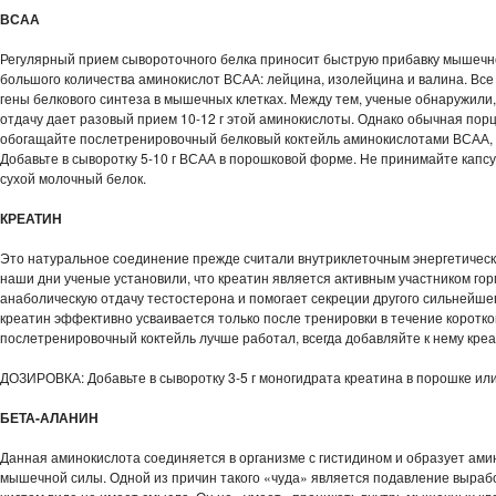
ВСАА
Регулярный прием сывороточного белка приносит быструю прибавку мышечной
большого количества аминокислот ВСАА: лейцина, изолейцина и валина. Все
гены белкового синтеза в мышечных клетках. Между тем, ученые обнаружили
отдачу дает разовый прием 10-12 г этой аминокислоты. Однако обычная пор
обогащайте послетренировочный белковый коктейль аминокислотами ВСАА, 
Добавьте в сыворотку 5-10 г ВСАА в порошковой форме. Не принимайте кап
сухой молочный белок.
КРЕАТИН
Это натуральное соединение прежде считали внутриклеточным энергетичес
наши дни ученые установили, что креатин является активным участником го
анаболическую отдачу тестостерона и помогает секреции другого сильнейшег
креатин эффективно усваивается только после тренировки в течение коротк
послетренировочный коктейль лучше работал, всегда добавляйте к нему креа
ДОЗИРОВКА: Добавьте в сыворотку 3-5 г моногидрата креатина в порошке ил
БЕТА-АЛАНИН
Данная аминокислота соединяется в организме с гистидином и образует ам
мышечной силы. Одной из причин такого «чуда» является подавление выраб