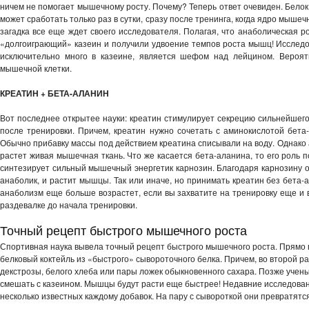
ничем не помогает мышечному росту. Почему? Теперь ответ очевиден. Белок 
может сработать только раз в сутки, сразу после тренинга, когда ядро мышеч
загадка все еще ждет своего исследователя. Полагая, что анаболическая р
«долгоиграющий» казеин и получили удвоение темпов роста мышц! Исследов
исключительно много в казеине, является шефом над лейцином. Вероят
мышечной клетки.
КРЕАТИН + БЕТА-АЛАНИН
Вот последнее открытее науки: креатин стимулирует секрецию сильнейшего 
после тренировки. Причем, креатин нужно сочетать с аминокислотой бета
Обычно прибавку массы под действием креатина списывали на воду. Однако 
растет живая мышечная ткань. Что же касается бета-аланина, то его роль 
синтезирует сильный мышечный энергетик карнозин. Благодаря карнозину ощ
анаболик, и растит мышцы. Так или иначе, но принимать креатин без бета-
анаболизм еще больше возрастет, если вы захватите на тренировку еще и в
раздевалке до начала тренировки.
Точный рецепт быстрого мышечного роста
Спортивная наука вывела точный рецепт быстрого мышечного роста. Прямо 
белковый коктейль из «быстрого» сывороточного белка. Причем, во второй ра
декстрозы, белого хлеба или пары ложек обыкновенного сахара. Позже уче
смешать с казеином. Мышцы будут расти еще быстрее! Недавние исследовани
несколько известных каждому добавок. На пару с сывороткой они превратят