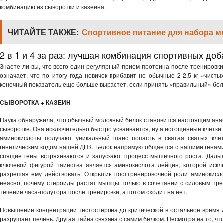
комбинацию из сыворотки и казеина.
ЧИТАЙТЕ ТАКЖЕ:
Спортивное питание для набора м
2 в 1 и 4 за раз: лучшая комбинация спортивных до
Знаете ли вы, что всего один регулярный прием протеина после тренировки 
означает, что по итогу года новичок прибавит не обычные 2-2,5 кг «чистых
конечный показатель еще больше вырастет, если принять «правильный» бе
СЫВОРОТКА + КАЗЕИН
Наука обнаружила, что обычный молочный белок становится настоящим анабо
сыворотке. Она исключительно быстро усваивается, ну а истощенные клетки 
аминокислоты получают уникальный шанс попасть в святая святых клет
генетическим кодом нашей ДНК. Белок напрямую общается с нашими генами
спящие гены встряхиваются и запускают процесс мышечного роста. Даль
ключевой фигурой таинства является аминокислота лейцин, которой искл
разрешая ему действовать. Открытие посттренировочной роли аминокис
неясно, почему стероиды растят мышцы только в сочетании с силовым тре
течение часа-полутора после тренировки, а потом сходит на нет.
Повышение концентрации тестостерона до критической в остальное время д
разрушает печень. Другая тайна связана с самим белком. Несмотря на то, чт