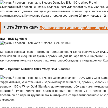
Сывороточный протеин с низким содержанием углеводов и высоким белка. 
что позволяет давать мышцам дополнительное топливо для интенсивны
приятных вкусов. Количество белка в порции составляет
24
гр, углеводов –
2
г
ЧИТАЙТЕ ТАКЖЕ:
Лучшие спортивные добавки: рейт
№2 –
BSN Syntha 6
Белковая составляющая протеина представлена
6
-ью их различными видам
приемов пищи и одним из лучших протеинов для набора массы, на рынке. BS
как источники полезных жиров и волокна, способствующие пищеварению. Кол
№1 –
Optimum Nutrition 100% Whey Gold Standard
Эффективный, качественный и зарекомендовавший себя, протеин, который я
рациону.
100
% Whey Gold Standard дополнительно обогащен аминокислота
палитрой вкусов. Количество белка в порции составляет
24
гр, углеводо
протеинов по версии крупнейшего в интернете специализированного обзор
завершен.
Теперь давайте из этой десятки лучших отберем претендентов на звание 