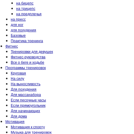
на бицепс
на трицепс
на предплечья
на пресс
для ног
для похудения
Базовые
Практика тренинга
Фитнес
Тренировки для девушек
Фитнес-руководства
Все о беге и ходьбе
Программы тренировок
Круговая
На силу
На выносливость
Для похудения
Для массанабора
Если песочные часы
Если прямоугольник
Для начинающих
Для дома
Мотивация
Мотивация к спорту
Музыка для тренировок