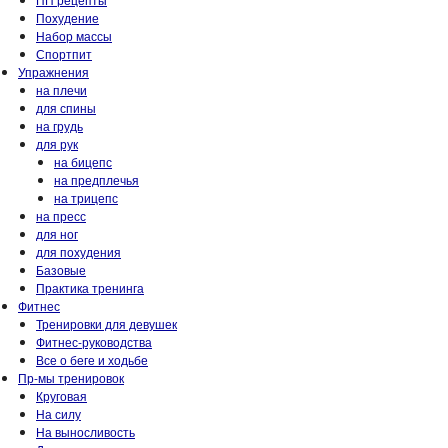
Похудение
Набор массы
Спортпит
Упражнения
на плечи
для спины
на грудь
для рук
на бицепс
на предплечья
на трицепс
на пресс
для ног
для похудения
Базовые
Практика тренинга
Фитнес
Тренировки для девушек
Фитнес-руководства
Все о беге и ходьбе
Пр-мы тренировок
Круговая
На силу
На выносливость