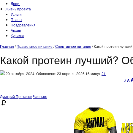
Досуг
Жизнь проекта
Услуги
Планы
Поздравления
Архив
Курилка
Главная
/
Правильное питание
/
Спортивное питание
/
Какой протеин лучший
Какой протеин лучший? Об
20 октября, 2024
Обновлено: 23 апреля, 2026
16 минут
21
Decr
R
A
A
font
fo
size.
si
Дмитрий Протасов
Чаевые: