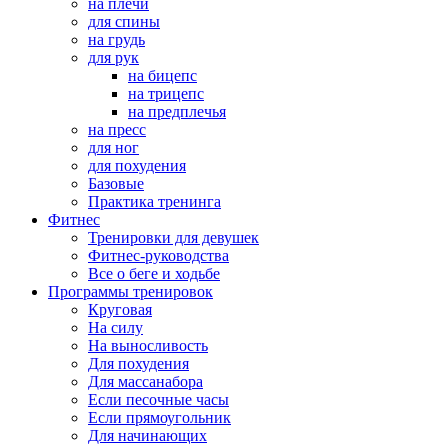
на плечи
для спины
на грудь
для рук
на бицепс
на трицепс
на предплечья
на пресс
для ног
для похудения
Базовые
Практика тренинга
Фитнес
Тренировки для девушек
Фитнес-руководства
Все о беге и ходьбе
Программы тренировок
Круговая
На силу
На выносливость
Для похудения
Для массанабора
Если песочные часы
Если прямоугольник
Для начинающих