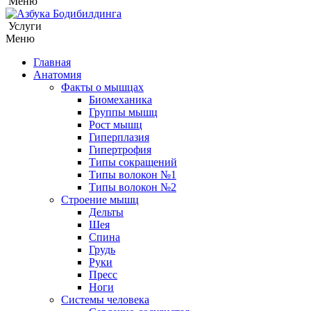
Меню
Услуги
Меню
Главная
Анатомия
Факты о мышцах
Биомеханика
Группы мышц
Рост мышц
Гиперплазия
Гипертрофия
Типы сокращений
Типы волокон №1
Типы волокон №2
Строение мышц
Дельты
Шея
Спина
Грудь
Руки
Пресс
Ноги
Системы человека