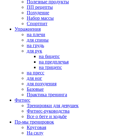
Полезные продукты
ПП рецепты
Похудение
Набор массы
Спортпит
Упражнения
на плечи
для спины
на грудь
для рук
на бицепс
на предплечья
на трицепс
на пресс
для ног
для похудения
Базовые
Практика тренинга
Фитнес
Тренировки для девушек
Фитнес-руководства
Все о беге и ходьбе
Пр-мы тренировок
Круговая
На силу