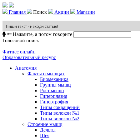
Главная
Поиск
Акции
Магазин
Нажмите, а потом говорите
Голосовой поиск
Фитнес онлайн
Образовательный ресурс
Анатомия
Факты о мышцах
Биомеханика
Группы мышц
Рост мышц
Гиперплазия
Гипертрофия
Типы сокращений
Типы волокон №1
Типы волокон №2
Строение мышц
Дельты
Шея