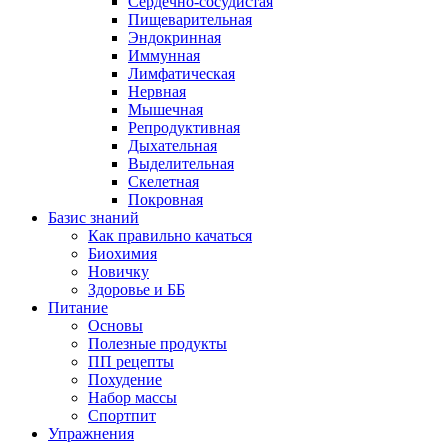
Сердечно-сосудистая
Пищеварительная
Эндокринная
Иммунная
Лимфатическая
Нервная
Мышечная
Репродуктивная
Дыхательная
Выделительная
Скелетная
Покровная
Базис знаний
Как правильно качаться
Биохимия
Новичку
Здоровье и ББ
Питание
Основы
Полезные продукты
ПП рецепты
Похудение
Набор массы
Спортпит
Упражнения