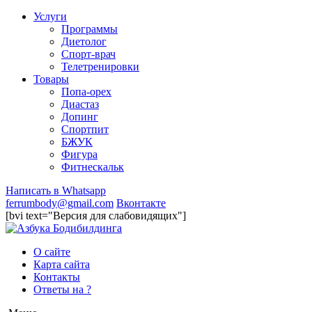
Услуги
Программы
Диетолог
Спорт-врач
Телетренировки
Товары
Попа-орех
Диастаз
Допинг
Спортпит
БЖУК
Фигура
Фитнескальк
Написать в Whatsapp
ferrumbody@gmail.com
Вконтакте
[bvi text="Версия для слабовидящих"]
О сайте
Карта сайта
Контакты
Ответы на ?