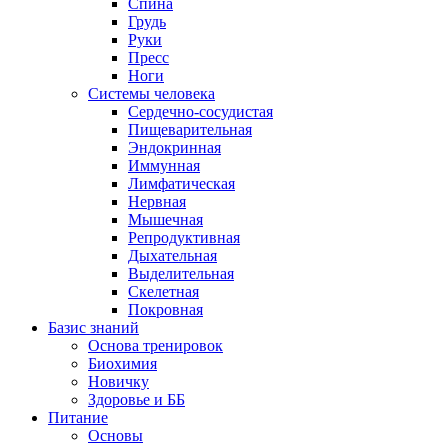
Спина
Грудь
Руки
Пресс
Ноги
Системы человека
Сердечно-сосудистая
Пищеварительная
Эндокринная
Иммунная
Лимфатическая
Нервная
Мышечная
Репродуктивная
Дыхательная
Выделительная
Скелетная
Покровная
Базис знаний
Основа тренировок
Биохимия
Новичку
Здоровье и ББ
Питание
Основы