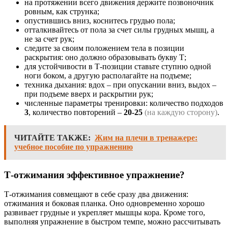
на протяжении всего движения держите позвоночник
ровным, как струнка;
опустившись вниз, коснитесь грудью пола;
отталкивайтесь от пола за счет силы грудных мышц, а
не за счет рук;
следите за своим положением тела в позиции
раскрытия: оно должно образовывать букву Т;
для устойчивости в Т-позиции ставьте ступню одной
ноги боком, а другую располагайте на подъеме;
техника дыхания: вдох – при опускании вниз, выдох –
при подъеме вверх и раскрытии рук;
численные параметры тренировки: количество подходов
3
, количество повторений –
20-25
(на каждую сторону)
.
ЧИТАЙТЕ ТАКЖЕ:
Жим на плечи в тренажере:
учебное пособие по упражнению
Т-отжимания эффективное упражнение?
Т-отжимания совмещают в себе сразу два движения:
отжимания и боковая планка. Оно одновременно хорошо
развивает грудные и укрепляет мышцы кора. Кроме того,
выполняя упражнение в быстром темпе, можно рассчитывать