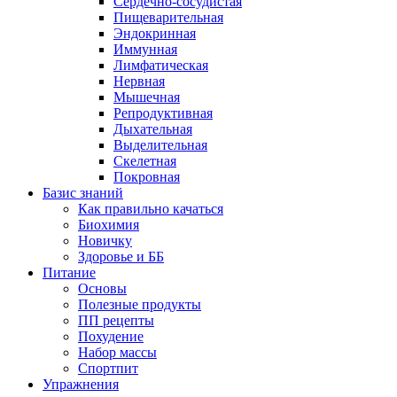
Сердечно-сосудистая
Пищеварительная
Эндокринная
Иммунная
Лимфатическая
Нервная
Мышечная
Репродуктивная
Дыхательная
Выделительная
Скелетная
Покровная
Базис знаний
Как правильно качаться
Биохимия
Новичку
Здоровье и ББ
Питание
Основы
Полезные продукты
ПП рецепты
Похудение
Набор массы
Спортпит
Упражнения