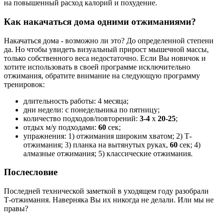
на повышенный расход калорий и похудение.
Как накачаться дома одними отжиманиями?
Накачаться дома - возможно ли это? До определенной степени
да. Но чтобы увидеть визуальный прирост мышечной массы,
только собственного веса недостаточно. Если Вы новичок и
хотите использовать в своей программе исключительно
отжимания, обратите внимание на следующую программу
тренировок:
длительность работы: 4 месяца;
дни недели: с понедельника по пятницу;
количество подходов/повторений:
3-4
х
20-25
;
отдых м/у подходами:
60
сек;
упражнения: 1) отжимания широким хватом; 2) Т-
отжимания; 3) планка на вытянутых руках,
60
сек; 4)
алмазные отжимания; 5) классические отжимания.
Послесловие
Последней технической заметкой в уходящем году разобрали
Т-отжимания. Наверняка Вы их никогда не делали. Или мы не
правы?