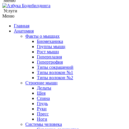
Меню
Услуги
Меню
Главная
Анатомия
Факты о мышцах
Биомеханика
Группы мышц
Рост мышц
Гиперплазия
Гипертрофия
Типы сокращений
Типы волокон №1
Типы волокон №2
Строение мышц
Дельты
Шея
Спина
Грудь
Руки
Пресс
Ноги
Системы человека