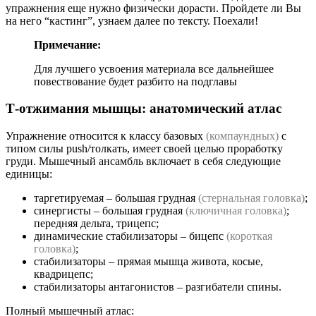
упражнения еще нужно физически дорасти. Пройдете ли Вы
на него “кастинг”, узнаем далее по тексту. Поехали!
Примечание:
Для лучшего усвоения материала все дальнейшее
повествование будет разбито на подглавы
Т-отжимания мышцы: анатомический атлас
Упражнение относится к классу базовых
(компаундных)
с
типом силы push/толкать, имеет своей целью проработку
груди. Мышечный ансамбль включает в себя следующие
единицы:
таргетируемая – большая грудная
(стернальная головка)
;
синергисты – большая грудная
(ключичная головка)
;
передняя дельта, трицепс;
динамические стабилизаторы – бицепс
(короткая
головка)
;
стабилизаторы – прямая мышца живота, косые,
квадрицепс;
стабилизаторы антагонистов – разгибатели спины.
Полный мышечный атлас: