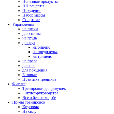
Полезные продукты
ПП рецепты
Похудение
Набор массы
Спортпит
Упражнения
на плечи
для спины
на грудь
для рук
на бицепс
на предплечья
на трицепс
на пресс
для ног
для похудения
Базовые
Практика тренинга
Фитнес
Тренировки для девушек
Фитнес-руководства
Все о беге и ходьбе
Пр-мы тренировок
Круговая
На силу