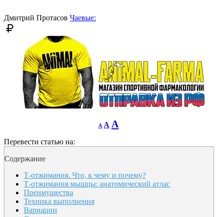
font
size.
size.
Дмитрий Протасов
Чаевые:
Decrease
Reset
Increase
A
A
A
font
font
size.
font
size.
Перевести статью на:
size.
Содержание
Т-отжимания. Что, к чему и почему?
Т-отжимания мышцы: анатомический атлас
Преимущества
Техника выполнения
Вариации