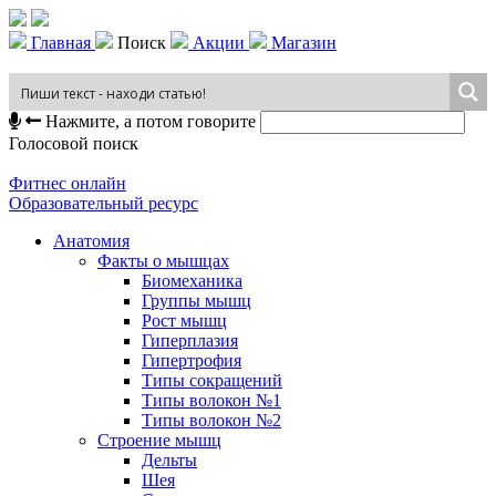
Главная
Поиск
Акции
Магазин
Нажмите, а потом говорите
Голосовой поиск
Фитнес онлайн
Образовательный ресурс
Анатомия
Факты о мышцах
Биомеханика
Группы мышц
Рост мышц
Гиперплазия
Гипертрофия
Типы сокращений
Типы волокон №1
Типы волокон №2
Строение мышц
Дельты
Шея