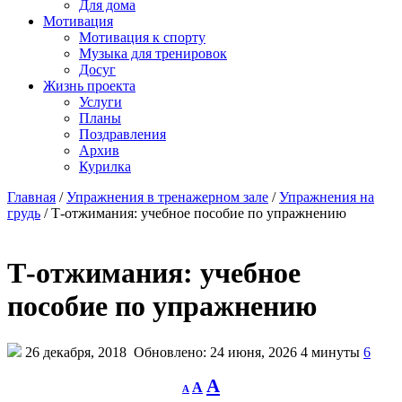
Для дома
Мотивация
Мотивация к спорту
Музыка для тренировок
Досуг
Жизнь проекта
Услуги
Планы
Поздравления
Архив
Курилка
Главная
/
Упражнения в тренажерном зале
/
Упражнения на
грудь
/
Т-отжимания: учебное пособие по упражнению
Т-отжимания: учебное
пособие по упражнению
26 декабря, 2018
Обновлено: 24 июня, 2026
4 минуты
6
Decrease
Reset
Increase
A
A
A
font
font
size.