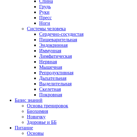
Спина
Грудь
Руки
Пресс
Ноги
Системы человека
Сердечно-сосудистая
Пищеварительная
Эндокринная
Иммунная
Лимфатическая
Нервная
Мышечная
Репродуктивная
Дыхательная
Выделительная
Скелетная
Покровная
Базис знаний
Основа тренировок
Биохимия
Новичку
Здоровье и ББ
Питание
Основы