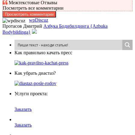
Межтекстовые Отзывы
Посмотреть все комментарии
Просмотреть комментарии
wpDiscuz
Протасов Дмитрий
Азбука Бодибилдинга {Azbuka
Bodybildinga}
Как пра­виль­но ка­чать пресс
Как убрать диастаз?
Услуги проекта:
Заказать
Заказать