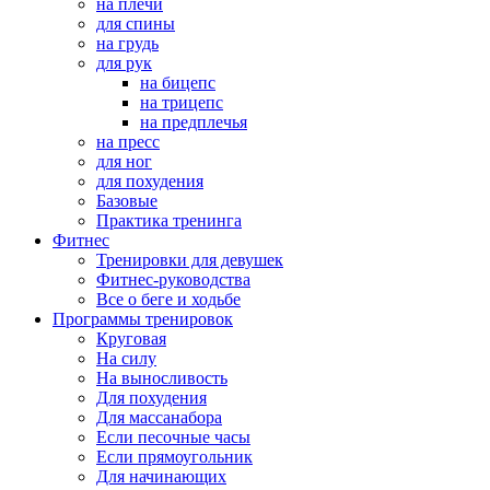
на плечи
для спины
на грудь
для рук
на бицепс
на трицепс
на предплечья
на пресс
для ног
для похудения
Базовые
Практика тренинга
Фитнес
Тренировки для девушек
Фитнес-руководства
Все о беге и ходьбе
Программы тренировок
Круговая
На силу
На выносливость
Для похудения
Для массанабора
Если песочные часы
Если прямоугольник
Для начинающих