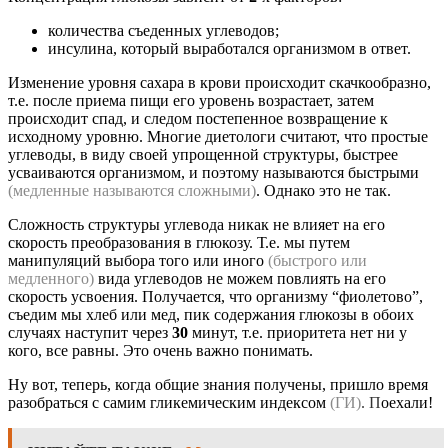
количества съеденных углеводов;
инсулина, который выработался организмом в ответ.
Изменение уровня сахара в крови происходит скачкообразно,
т.е. после приема пищи его уровень возрастает, затем
происходит спад, и следом постепенное возвращение к
исходному уровню. Многие диетологи считают, что простые
углеводы, в виду своей упрощенной структуры, быстрее
усваиваются организмом, и поэтому называются быстрыми
(медленные называются сложными)
. Однако это не так.
Сложность структуры углевода никак не влияет на его
скорость преобразования в глюкозу. Т.е. мы путем
манипуляций выбора того или иного
(быстрого или
медленного)
вида углеводов не можем повлиять на его
скорость усвоения. Получается, что организму “фиолетово”,
съедим мы хлеб или мед, пик содержания глюкозы в обоих
случаях наступит через
30
минут, т.е. приоритета нет ни у
кого, все равны. Это очень важно понимать.
Ну вот, теперь, когда общие знания получены, пришло время
разобраться с самим гликемическим индексом
(ГИ)
. П
оехали!