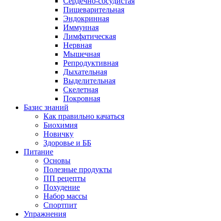
Сердечно-сосудистая
Пищеварительная
Эндокринная
Иммунная
Лимфатическая
Нервная
Мышечная
Репродуктивная
Дыхательная
Выделительная
Скелетная
Покровная
Базис знаний
Как правильно качаться
Биохимия
Новичку
Здоровье и ББ
Питание
Основы
Полезные продукты
ПП рецепты
Похудение
Набор массы
Спортпит
Упражнения