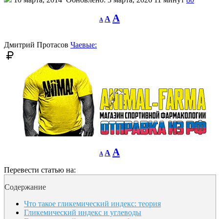
Decrease
Reset
Increase
A
A
A
font
font
size.
font
size.
size.
Дмитрий Протасов
Чаевые:
Decrease
Reset
Increase
A
A
A
font
font
size.
font
size.
Перевести статью на:
size.
Содержание
Что такое гликемический индекс: теория
Гликемический индекс и углеводы