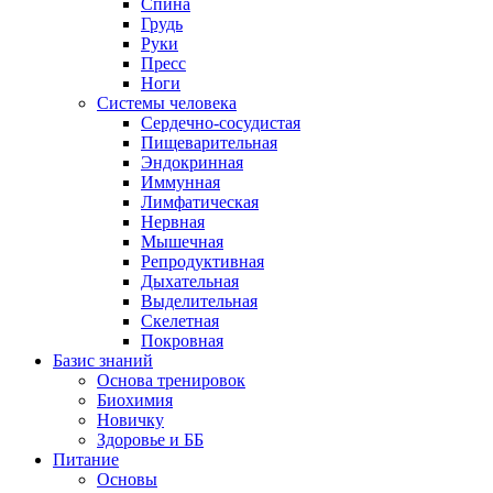
Спина
Грудь
Руки
Пресс
Ноги
Системы человека
Сердечно-сосудистая
Пищеварительная
Эндокринная
Иммунная
Лимфатическая
Нервная
Мышечная
Репродуктивная
Дыхательная
Выделительная
Скелетная
Покровная
Базис знаний
Основа тренировок
Биохимия
Новичку
Здоровье и ББ
Питание
Основы