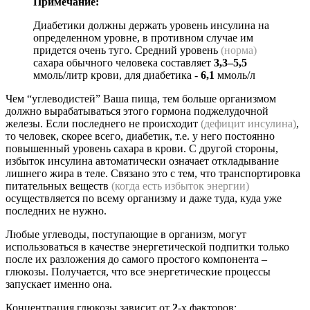
Примечание:
Диабетики должны держать уровень инсулина на
определенном уровне, в противном случае им
придется очень туго. Средний уровень
(норма)
сахара обычного человека составляет
3,3–5,5
ммоль/литр крови, для диабетика -
6,1
ммоль/л
Чем “углеводистей” Ваша пища, тем больше организмом
должно вырабатываться этого гормона поджелудочной
железы. Если последнего не происходит
(дефицит инсулина)
,
то человек, скорее всего, диабетик, т.е. у него постоянно
повышенный уровень сахара в крови. С другой стороны,
избыток инсулина автоматически означает откладывание
лишнего жира в теле. Связано это с тем, что транспортировка
питательных веществ
(когда есть избыток энергии)
осуществляется по всему организму и даже туда, куда уже
последних не нужно.
Любые углеводы, поступающие в организм, могут
использоваться в качестве энергетической подпитки только
после их разложения до самого простого компонента –
глюкозы. Получается, что все энергетические процессы
запускает именно она.
Концентрация глюкозы зависит от
2
-х факторов: