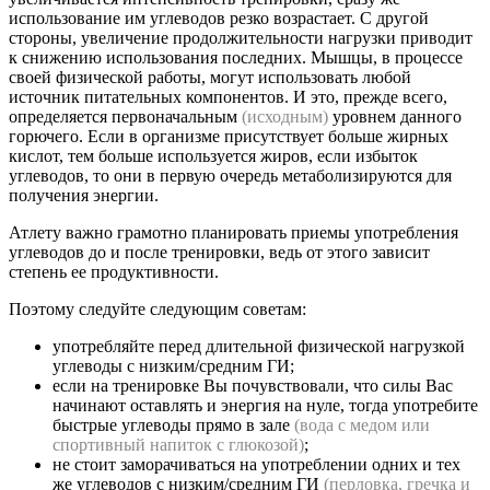
использование им углеводов резко возрастает. С другой
стороны, увеличение продолжительности нагрузки приводит
к снижению использования последних. Мышцы, в процессе
своей физической работы, могут использовать любой
источник питательных компонентов. И это, прежде всего,
определяется первоначальным
(исходным)
уровнем данного
горючего. Если в организме присутствует больше жирных
кислот, тем больше используется жиров, если избыток
углеводов, то они в первую очередь метаболизируются для
получения энергии.
Атлету важно грамотно планировать приемы употребления
углеводов до и после тренировки, ведь от этого зависит
степень ее продуктивности.
Поэтому следуйте следующим советам:
употребляйте перед длительной физической нагрузкой
углеводы с низким/средним ГИ;
если на тренировке Вы почувствовали, что силы Вас
начинают оставлять и энергия на нуле, тогда употребите
быстрые углеводы прямо в зале
(вода с медом или
спортивный напиток с глюкозой)
;
не стоит заморачиваться на употреблении одних и тех
же углеводов с низким/средним ГИ
(перловка, гречка и