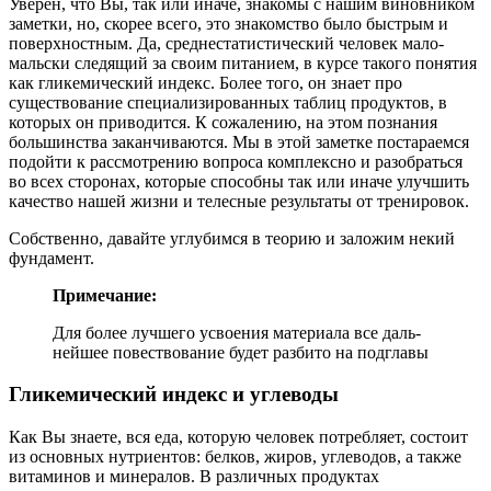
Уверен, что Вы, так или иначе, знакомы с нашим виновником
заметки, но, скорее всего, это знакомство было быстрым и
поверхностным. Да, среднестатистический человек мало-
мальски следящий за своим питанием, в курсе такого понятия
как гликемический индекс. Более того, он знает про
существование специализированных таблиц продуктов, в
которых он приводится. К сожалению, на этом познания
большинства заканчиваются. Мы в этой заметке постараемся
подойти к рассмотрению вопроса комплексно и разобраться
во всех сторонах, которые способны так или иначе улучшить
качество нашей жизни и телесные результаты от тренировок.
Собственно, давайте углубимся в теорию и заложим некий
фундамент.
При­меча­ние:
Для бо­лее луч­ше­го ус­во­ения ма­тери­ала все даль­
ней­шее по­вес­тво­вание бу­дет раз­би­то на под­гла­вы
Гликемический индекс и углеводы
Как Вы знаете, вся еда, которую человек потребляет, состоит
из основных нутриентов: белков, жиров, углеводов, а также
витаминов и минералов. В различных продуктах