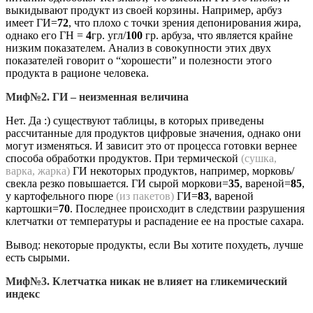
выкидывают продукт из своей корзины. Например, арбуз
имеет ГИ=
72
, что плохо с точки зрения депонирования жира,
однако его ГН =
4
гр. угл/
100
гр. арбуза, что является крайне
низким показателем. Анализ в совокупности этих двух
показателей говорит о “хорошести” и полезности этого
продукта в рационе человека.
Миф№2. ГИ – неизменная величина
Нет. Да :) существуют таблицы, в которых приведены
рассчитанные для продуктов цифровые значения, однако они
могут изменяться. И зависит это от процесса готовки вернее
способа обработки продуктов. При термической
(сушка,
варка, жарка)
ГИ некоторых продуктов, например, морковь/
свекла резко повышается. ГИ сырой моркови=
35
, вареной=
85
,
у картофельного пюре
(из пакетов)
ГИ=
83
, вареной
картошки=
70
. Последнее происходит в следствии разрушения
клетчатки от температуры и распадение ее на простые сахара.
Вывод: некоторые продукты, если Вы хотите похудеть, лучше
есть сырыми.
Миф№3. Клетчатка никак не влияет на гликемический
индекс