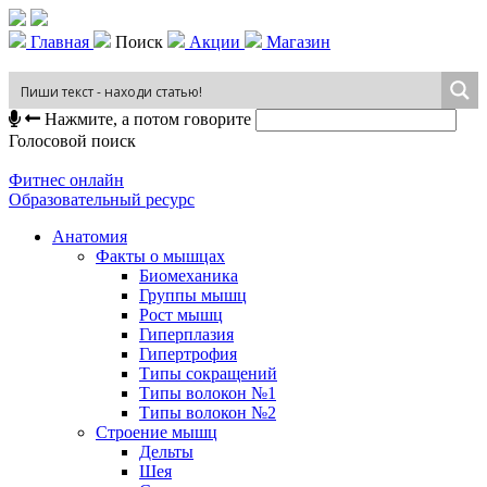
Главная
Поиск
Акции
Магазин
Нажмите, а потом говорите
Голосовой поиск
Фитнес онлайн
Образовательный ресурс
Анатомия
Факты о мышцах
Биомеханика
Группы мышц
Рост мышц
Гиперплазия
Гипертрофия
Типы сокращений
Типы волокон №1
Типы волокон №2
Строение мышц
Дельты
Шея