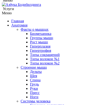
Меню
Услуги
Меню
Главная
Анатомия
Факты о мышцах
Биомеханика
Группы мышц
Рост мышц
Гиперплазия
Гипертрофия
Типы сокращений
Типы волокон №1
Типы волокон №2
Строение мышц
Дельты
Шея
Спина
Грудь
Руки
Пресс
Ноги
Системы человека