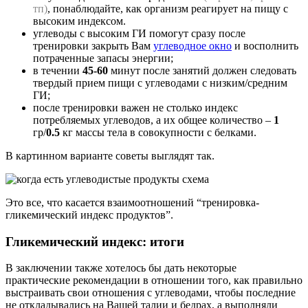
тп)
, понаблюдайте, как организм реагирует на пищу с
высоким индексом.
углеводы с высоким ГИ помогут сразу после
тренировки закрыть Вам
углеводное окно
и восполнить
потраченные запасы энергии;
в течении
45-60
минут после занятий должен следовать
твердый прием пищи с углеводами с низким/средним
ГИ;
после тренировки важен не столько индекс
потребляемых углеводов, а их общее количество –
1
гр/
0.5
кг массы тела в совокупности с белками.
В картинном варианте советы выглядят так.
Это все, что касается взаимоотношений “тренировка-
гликемический индекс продуктов”.
Гликемический индекс: итоги
В заключении также хотелось бы дать некоторые
практические рекомендации в отношении того, как правильно
выстраивать свои отношения с углеводами, чтобы последние
не откладывались на Вашей талии и бедрах, а выполняли