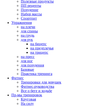
Полезные продукты
ПП рецепты
Похудение
Набор массы
Спортпит
Упражнения
на плечи
для спины
на грудь
для рук
на бицепс
на предплечья
на трицепс
на пресс
для ног
для похудения
Базовые
Практика тренинга
Фитнес
Тренировки для девушек
Фитнес-руководства
Все о беге и ходьбе
Пр-мы тренировок
Круговая
На силу