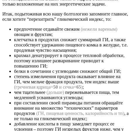
только возложенные на них энергетические задачи.
Итак, подытоживая всю нашу болтологию запомните главное,
если хотите “перехитрить” гликемический индекс, то:
предпочтение отдавайте свежим
(нежели вареным)
овощам и фруктам;
клетчатка в продуктах снижает суммарный ГИ, а также
способствует удержанию пищевого комка в желудке, т.е.
продлевая чувство насыщения;
крахмал денатурирует в процессе тепловой обработки,
поэтому излишнее разваривание приводит к
повышению ГИ;
белки в сочетании с углеводами снижают общий ГИ;
степень измельчения продукта оказывает влияние на
ГИ, чем мельче фракция продукта, тем индекс выше
(гречневая ядрица=
50
и сечка=
65
)
;
чем тщательнее
(дольше)
пережевывается пища, тем
медленней усваиваются углеводы;
при составлении своей пирамиды питания обращайте
внимание на множество “технических” параметров
продуктов
(ГН, пищевая ценность, калорийность и тп)
, а
не только на гликемический индекс;
добавление кислоты в пищу замедляет процесс ее
усвоения – поэтому ГИ незрелых фруктов ниже, чем у