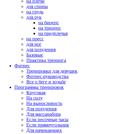
на плечи
для спины
на грудь
для рук
на бицепс
на трицепс
на предплечья
на пресс
для ног
для похудения
Базовые
Практика тренинга
Фитнес
Тренировки для девушек
Фитнес-руководства
Все о беге и ходьбе
Программы тренировок
Круговая
На силу
На выносливость
Для похудения
Для массанабора
Если песочные часы
Если прямоугольник
Для начинающих