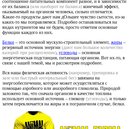
соотношение питательных компонент разное, и в зависимости
от их баланса
(или наоборот не баланса)
конечный эффект,
оказываемый на организм человека, сильно отличается.
Какие-то продукты дают нам дОльшее чувство сытости, из-за
каких-то мы поправляемся. Подробно останавливаться на
видах нутриентов мы не будем, просто отметим основные
функции каждого из них.
Белки
– это основной мускуло-строительный элемент,
жиры
–
резервный источник энергии
(дают нам большое количество
калорий при расщеплении)
,
углеводы
– основная
энергетическая подстанция, питающая организм. Вот их-то, в
связи с нашей темой, мы и рассмотрим подробнее.
Вся наша физическая активность
(например, тренировка в
зале или быстрый интервальный бег)
завязана на
энергообеспечении, которое может осуществляться с
помощью аэробного или анаэробного гликолиза. Природой
заложено так, что сначала организм в качестве топлива
использует основной источник – глюкозу
(углеводы)
,
и только
затем переключается на жиры и в пограничном случае, белки.