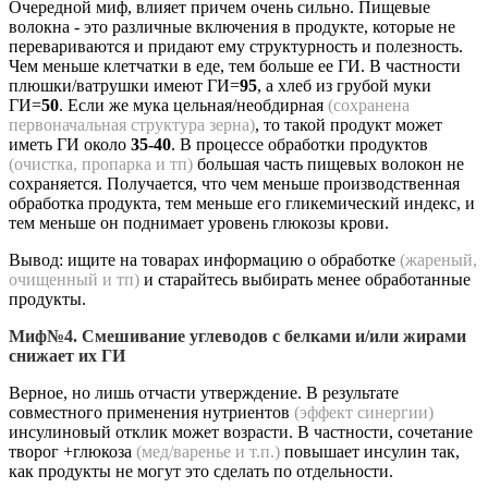
Очередной миф, влияет причем очень сильно. Пищевые
волокна - это различные включения в продукте, которые не
перевариваются и придают ему структурность и полезность.
Чем меньше клетчатки в еде, тем больше ее ГИ. В частности
плюшки/ватрушки имеют ГИ=
95
, а хлеб из грубой муки
ГИ=
50
. Если же мука цельная/необдирная
(сохранена
первоначальная структура зерна)
, то такой продукт может
иметь ГИ около
35-40
. В процессе обработки продуктов
(очистка, пропарка и тп)
большая часть пищевых волокон не
сохраняется. Получается, что чем меньше производственная
обработка продукта, тем меньше его гликемический индекс, и
тем меньше он поднимает уровень глюкозы крови.
Вывод: ищите на товарах информацию о обработке
(жареный,
очищенный и тп)
и старайтесь выбирать менее обработанные
продукты.
Миф№4. Смешивание углеводов с белками и/или жирами
снижает их ГИ
Верное, но лишь отчасти утверждение. В результате
совместного применения нутриентов
(эффект синергии)
инсулиновый отклик может возрасти. В частности, сочетание
творог +глюкоза
(мед/варенье и т.п.)
повышает инсулин так,
как продукты не могут это сделать по отдельности.