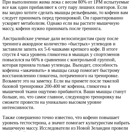
При выполнении жима лежа с весом 80% от 1РМ испытуемые
все как один прибавляют к сету пару лишних повторов. Если
вы заодно хотите сделать мышцы рельефными, то кофеин вам
следует принимать перед тренировкой. Он гарантированно
ускоряет метаболизм. Однако если вы растите мышечную
массу, кофеин нужно принимать после тренинга.
Австралийские ученые дали велосипедистам сразу после
тренинга аккордное количество «быстрых» углеводов и
заставили запить их 5-6 чашками крепкого кофе. В итоге
спустя 4 часа уровень гликогена в мышцах у спортсменов
повысился на 66% в сравнении с контрольной группой,
которая приняла только углеводы. Выходит, способность
кофеина «закачивать» в мышцы сахар помогает быстрому
восстановлению гликогена, потраченного на тренировке.
Возьмите это на заметку. Если вы примете после тяжелой
базовой тренировки 200-400 мг кофеина, гликогена в
мышечной ткани ощутимо прибавится. Ваши мышцы станут
больше, но, что самое главное, следующую тренировку вы
сможете провести на уникально высоком уровне
интенсивности.
Также совершенно точно известно, что кофеин повышает
уровень тестостерона, а значит помогает культуристам набрать
мышечную массу. Исследователи из Новой Зеландии провели