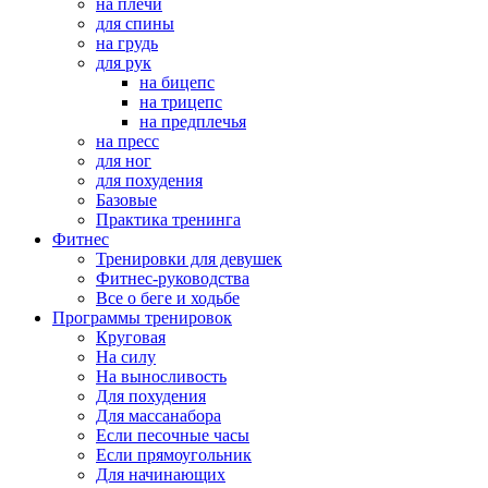
на плечи
для спины
на грудь
для рук
на бицепс
на трицепс
на предплечья
на пресс
для ног
для похудения
Базовые
Практика тренинга
Фитнес
Тренировки для девушек
Фитнес-руководства
Все о беге и ходьбе
Программы тренировок
Круговая
На силу
На выносливость
Для похудения
Для массанабора
Если песочные часы
Если прямоугольник
Для начинающих