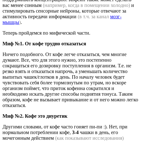
вас менее сонным
(например, когда в помещении холодно)
и
стимулировать сенсорные нейроны, которые отвечают за
активность передачи информации
(в т.ч. за канал
мозг-
мышцы
)
.
Теперь пройдемся по мифической части.
Миф №1. От кофе трудно отказаться
Ничего подобного. От кофе легче отказаться, чем многие
думают. Все, что для этого нужно, это постепенно
сокращаться его дозировку поступления в организм. Т.е. не
резко взять и отказаться напрочь, а уменьшать количество
выпитых чашек/глотков в день. По началу человек будет
чувствовать себя более тормознутым по утрам, но вскоре
организм поймет, что приток кофеина сократился и
необходимо искать другие способы поднятия тонуса. Таким
образом, кофе не вызывает привыкание и от него можно легко
отказаться.
Миф №2. Кофе это диуретик
Другими словами, от кофе часто гоняет пи-пи :). Нет, при
нормальном потреблении кофе,
3-4
чашки в день, его
мочегонным действием
(как показывают исследования)