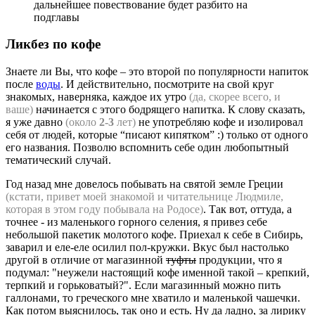
дальнейшее повествование будет разбито на
подглавы
Ликбез по кофе
Знаете ли Вы, что кофе – это второй по популярности напиток
после
воды
. И действительно, посмотрите на свой круг
знакомых, наверняка, каждое их утро
(да, скорее всего, и
ваше)
начинается с этого бодрящего напитка. К слову сказать,
я уже давно
(около
2-3
лет)
не употребляю кофе и изолировал
себя от людей, которые “писают кипятком” :) только от одного
его названия. Позволю вспомнить себе один любопытный
тематический случай.
Год назад мне довелось побывать на святой земле Греции
(кстати, привет моей знакомой и читательнице Людмиле,
которая в этом году побывала на Родосе)
. Так вот, оттуда, а
точнее - из маленького горного селения, я привез себе
небольшой пакетик молотого кофе. Приехал к себе в Сибирь,
заварил и еле-еле осилил пол-кружки. Вкус был настолько
другой в отличие от магазинной
туфты
продукции, что я
подумал: "неужели настоящий кофе именной такой – крепкий,
терпкий и горьковатый?". Если магазинный можно пить
галлонами, то греческого мне хватило и маленькой чашечки.
Как потом выяснилось, так оно и есть. Ну да ладно, за лирику