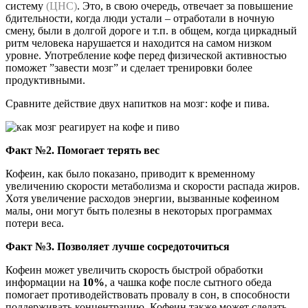
систему
(ЦНС)
. Это, в свою очередь, отвечает за повышение
бдительности, когда люди устали – отработали в ночную
смену, были в долгой дороге и т.п. в общем, когда циркадный
ритм человека нарушается и находится на самом низком
уровне. Употребление кофе перед физической активностью
поможет ”завести мозг” и сделает тренировки более
продуктивными.
Сравните действие двух напитков на мозг: кофе и пива.
Факт №2. Помогает терять вес
Кофеин, как было показано, приводит к временному
увеличению скорости метаболизма и скорости распада жиров.
Хотя увеличение расходов энергии, вызванные кофеином
малы, они могут быть полезны в некоторых программах
потери веса.
Факт №3. Позволяет лучше сосредоточиться
Кофеин может увеличить скорость быстрой обработки
информации на
10%
, а чашка кофе после сытного обеда
помогает противодействовать провалу в сон, в способности
поддерживать концентрацию. Кофеин также может сделать