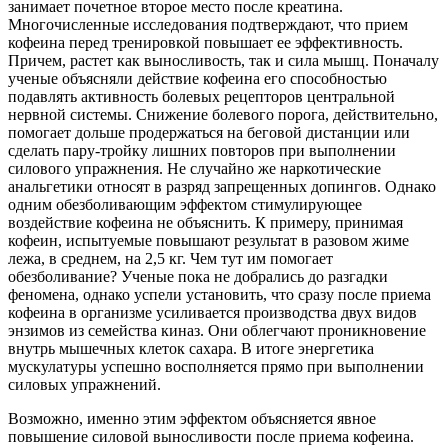
занимает почетное второе место после креатина.
Многочисленные исследования подтверждают, что прием
кофеина перед тренировкой повышает ее эффективность.
Причем, растет как выносливость, так и сила мышц. Поначалу
ученые объясняли действие кофеина его способностью
подавлять активность болевых рецепторов центральной
нервной системы. Снижение болевого порога, действительно,
помогает дольше продержаться на беговой дистанции или
сделать пару-тройку лишних повторов при выполнении
силового упражнения. Не случайно же наркотические
анальгетики относят в разряд запрещенных допингов. Однако
одним обезболивающим эффектом стимулирующее
воздействие кофеина не объяснить. К примеру, принимая
кофеин, испытуемые повышают результат в разовом жиме
лежа, в среднем, на 2,5 кг. Чем тут им помогает
обезболивание? Ученые пока не добрались до разгадки
феномена, однако успели установить, что сразу после приема
кофеина в организме усиливается производства двух видов
энзимов из семейства киназ. Они облегчают проникновение
внутрь мышечных клеток сахара. В итоге энергетика
мускулатуры успешно восполняется прямо при выполнении
силовых упражнений.
Возможно, именно этим эффектом объясняется явное
повышение силовой выносливости после приема кофеина.