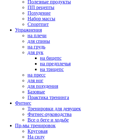
Полезные продукты
ПП рецепты
Похудение
Набор массы
Спортпит
Упражнения
на плечи
для спины
на грудь
для рук
на бицепс
на предплечья
на трицепс
на пресс
для ног
для похудения
Базовые
Практика тренинга
Фитнес
Тренировки для девушек
Фитнес-руководства
Все о беге и ходьбе
Пр-мы тренировок
Круговая
На силу