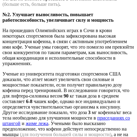
(больше есть, больше пить)
.
№2. Улучшает выносливость, повышает
работоспособность, увеличивает силу и мощность
На прошедших Олимпийских играх в Сочи в крови
некоторых спортсменов была зафиксирована высокая
концентрация кофеина, в связи с активным употреблением
ими кофе. Ученые умы говорят, что это помогло им превзойти
свои конкурентов по таким параметрам, как выносливость,
общая координация и исполнительные способности в
упражнениях.
Ученые из университета подготовки спортсменов США
доказали, что атлет может увеличить свои силовые и
мощностные показатели, если получит правильную дозу
кофеина перед тренировкой. В исследовании говорится, что
для лифтера-силовика весом
90
кг такая доза в среднем
составляет
6-8
чашек кофе, однако все индивидуально и
определяется чувствительностью организма к инсулину.
Другое исследование показало, что доза
3
мг кофеина/кг веса
тела необходимо для улучшения мощности в
приседаниях со
штангой
и
жиме лежа
. Учеными было высказано
предположение, что кофеин действует непосредственно на
мышцы
(для получения большей силы и мощности)
, а не на