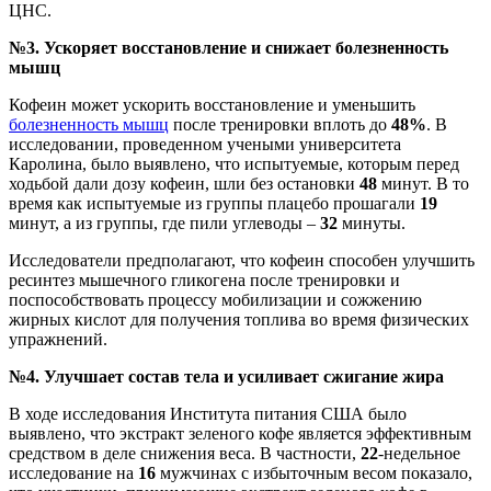
ЦНС.
№3. Ускоряет восстановление и снижает болезненность
мышц
Кофеин может ускорить восстановление и уменьшить
болезненность мышц
после тренировки вплоть до
48%
. В
исследовании, проведенном учеными университета
Каролина, было выявлено, что испытуемые, которым перед
ходьбой дали дозу кофеин, шли без остановки
48
минут. В то
время как испытуемые из группы плацебо прошагали
19
минут, а из группы, где пили углеводы –
32
минуты.
Исследователи предполагают, что кофеин способен улучшить
ресинтез мышечного гликогена после тренировки и
поспособствовать процессу мобилизации и сожжению
жирных кислот для получения топлива во время физических
упражнений.
№4. Улучшает состав тела и усиливает сжигание жира
В ходе исследования Института питания США было
выявлено, что экстракт зеленого кофе является эффективным
средством в деле снижения веса. В частности,
22
-недельное
исследование на
16
мужчинах с избыточным весом показало,