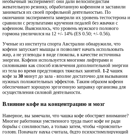
необычный эксперимент: они дали велосипедистам
жевательную резинку, обработанную кофеином и заставили
заниматься их своей профильной деятельностью. По
окончании эксперимента замерили их уровень тестостерона и
сравнили с результатами кручения педалей без жвачки с
кофеином. Выяснилось, что уровень мужского полового
гормона увеличился на 12 +/- 14% (ES 0.50; +/- 0.56).
Ученые из института спорта Австралии обнаружили, что
кофеин запускает мышцы и позволяет начать использовать
жир, а не углеводы в виде глюкозы, в качестве источника
энергии. Кофеин используется многими лифтерами и
силовиками как способ извлечения дополнительной энергии
из тела во время предстоящих тяжелых занятий.
1-2
чашек
кофе за
30
минут до зала - вполне достаточно для вызывания
нужных положительных эффектов. Таким образом кофеин
обеспечивает хорошую эргогенную заправку организма для
осуществления силовой деятельности.
Влияние кофе на концентрацию и мозг
Наверное, вы замечали, что чашка кофе обостряет внимание?
Многие работники умственного труда пьют кофе не ради
борьбы с сонливостью, а только затем, чтобы «прояснить»
голову. Поначалу наука считала, будто психостимулирующий