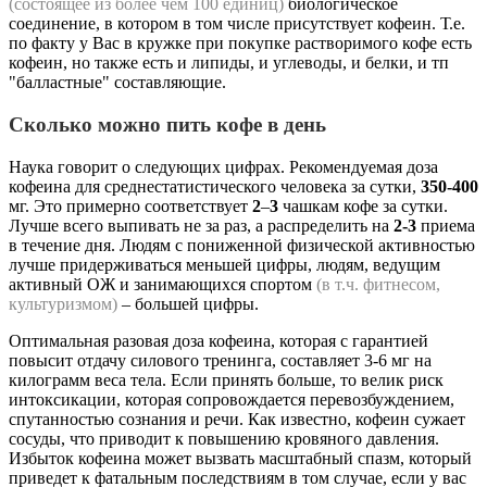
(состоящее из более чем 100 единиц)
биологическое
соединение, в котором в том числе присутствует кофеин. Т.е.
по факту у Вас в кружке при покупке растворимого кофе есть
кофеин, но также есть и липиды, и углеводы, и белки, и тп
"балластные" составляющие.
Сколько можно пить кофе в день
Наука говорит о следующих цифрах. Рекомендуемая доза
кофеина для среднестатистического человека за сутки,
350-400
мг. Это примерно соответствует
2
–
3
чашкам кофе за сутки.
Лучше всего выпивать не за раз, а распределить на
2-3
приема
в течение дня. Людям с пониженной физической активностью
лучше придерживаться меньшей цифры, людям, ведущим
активный ОЖ и занимающихся спортом
(в т.ч. фитнесом,
культуризмом)
– большей цифры.
Оптимальная разовая доза кофеина, которая с гарантией
повысит отдачу силового тренинга, составляет 3-6 мг на
килограмм веса тела. Если принять больше, то велик риск
интоксикации, которая сопровождается перевозбуждением,
спутанностью сознания и речи. Как известно, кофеин сужает
сосуды, что приводит к повышению кровяного давления.
Избыток кофеина может вызвать масштабный спазм, который
приведет к фатальным последствиям в том случае, если у вас