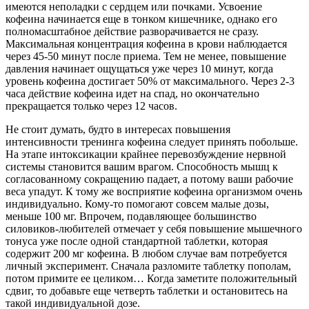
имеются неполадки с сердцем или почками. Усвоение
кофеина начинается еще в тонком кишечнике, однако его
полномасштабное действие разворачивается не сразу.
Максимальная концентрация кофеина в крови наблюдается
через 45-50 минут после приема. Тем не менее, повышение
давления начинает ощущаться уже через 10 минут, когда
уровень кофеина достигает 50% от максимального. Через 2-3
часа действие кофеина идет на спад, но окончательно
прекращается только через 12 часов.
Не стоит думать, будто в интересах повышения
интенсивности тренинга кофеина следует принять побольше.
На этапе интоксикации крайнее перевозбуждение нервной
системы становится вашим врагом. Способность мышц к
согласованному сокращению падает, а потому ваши рабочие
веса упадут. К тому же восприятие кофеина организмом очень
индивидуально. Кому-то помогают совсем малые дозы,
меньше 100 мг. Впрочем, подавляющее большинство
силовиков-любителей отмечает у себя повышение мышечного
тонуса уже после одной стандартной таблетки, которая
содержит 200 мг кофеина. В любом случае вам потребуется
личный эксперимент. Сначала разломите таблетку пополам,
потом примите ее целиком… Когда заметите положительный
сдвиг, то добавьте еще четверть таблетки и остановитесь на
такой индивидуальной дозе.