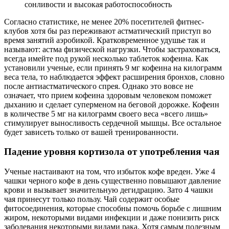
сонливости и высокая работоспособность
Согласно статистике, не менее 20% посетителей фитнес-
клубов хотя бы раз переживают астматический приступ во
время занятий аэробикой. Кратковременное удушье так и
называют: астма физической нагрузки. Чтобы застраховаться,
всегда имейте под рукой несколько таблеток кофеина. Как
установили ученые, если принять 9 мг кофеина на килограмм
веса тела, то наблюдается эффект расширения бронхов, словно
после антиастматического спрея. Однако это вовсе не
означает, что прием кофеина здоровым человеком поможет
дыханию и сделает суперменом на беговой дорожке. Кофеин
в количестве 5 мг на килограмм своего веса «всего лишь»
стимулирует выносливость сердечной мышцы. Все остальное
будет зависеть только от вашей тренированности.
Падение уровня кортизола от употребления чая
Ученые настаивают на том, что избыток кофе вреден. Уже 4
чашки черного кофе в день существенно повышают давление
крови и вызывает значительную дегидрацию. Зато 4 чашки
чая принесут только пользу. Чай содержит особые
фитосоединения, которые способны помочь борьбе с лишним
жиром, некоторыми видами инфекции и даже понизить риск
заболевания некоторыми видами рака. Хотя самым полезным