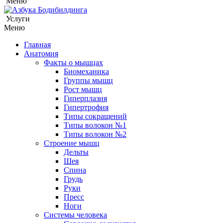
Меню
Услуги
Меню
Главная
Анатомия
Факты о мышцах
Биомеханика
Группы мышц
Рост мышц
Гиперплазия
Гипертрофия
Типы сокращений
Типы волокон №1
Типы волокон №2
Строение мышц
Дельты
Шея
Спина
Грудь
Руки
Пресс
Ноги
Системы человека