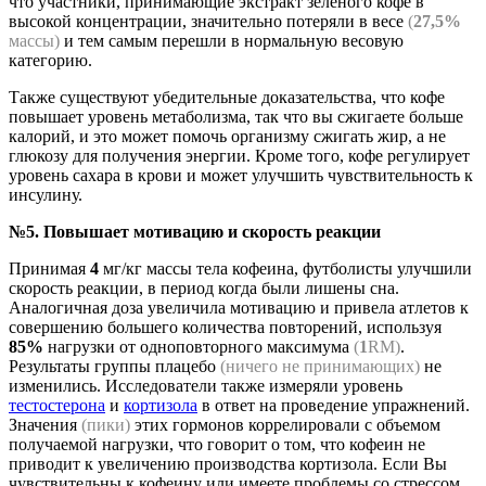
что участники, принимающие экстракт зеленого кофе в
высокой концентрации, значительно потеряли в весе
(
27,5%
массы)
и тем самым перешли в нормальную весовую
категорию.
Также существуют убедительные доказательства, что кофе
повышает уровень метаболизма, так что вы сжигаете больше
калорий, и это может помочь организму сжигать жир, а не
глюкозу для получения энергии. Кроме того, кофе регулирует
уровень сахара в крови и может улучшить чувствительность к
инсулину.
№5. Повышает мотивацию и скорость реакции
Принимая
4
мг/кг массы тела кофеина, футболисты улучшили
скорость реакции, в период когда были лишены сна.
Аналогичная доза увеличила мотивацию и привела атлетов к
совершению большего количества повторений, используя
85%
нагрузки от одноповторного максимума
(
1
RM)
.
Результаты группы плацебо
(ничего не принимающих)
не
изменились. Исследователи также измеряли уровень
тестостерона
и
кортизола
в ответ на проведение упражнений.
Значения
(пики)
этих гормонов коррелировали с объемом
получаемой нагрузки, что говорит о том, что кофеин не
приводит к увеличению производства кортизола. Если Вы
чувствительны к кофеину или имеете проблемы со стрессом,