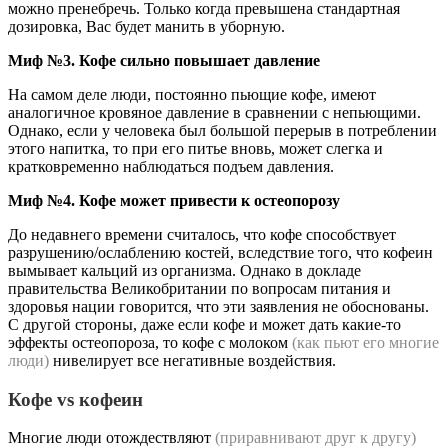
можно пренебречь. Только когда превышена стандартная
дозировка, Вас будет манить в уборную.
Миф №3. Кофе сильно повышает давление
На самом деле люди, постоянно пьющие кофе, имеют
аналогичное кровяное давление в сравнении с непьющими.
Однако, если у человека был большой перерыв в потреблении
этого напитка, то при его питье вновь, может слегка и
кратковременно наблюдаться подъем давления.
Миф №4. Кофе может привести к остеопорозу
До недавнего времени считалось, что кофе способствует
разрушению/ослаблению костей, вследствие того, что кофеин
вымывает кальций из организма. Однако в докладе
правительства Великобритании по вопросам питания и
здоровья нации говорится, что эти заявления не обоснованы.
С другой стороны, даже если кофе и может дать какие-то
эффекты остеопороза, то кофе с молоком
(как пьют его многие
люди)
нивелирует все негативные воздействия.
Кофе vs кофеин
Многие люди отождествляют
(приравнивают друг к другу)