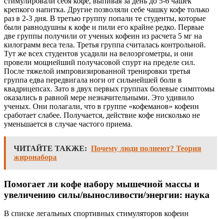
стимулировали себя кофе, выпивая за день до 5-6 чашек
крепкого напитка. Другие позволяли себе чашку кофе только
раз в 2-3 дня. В третью группу попали те студенты, которые
были равнодушны к кофе и пили его крайне редко. Первые
две группы получили от ученых кофеин из расчета 5 мг на
килограмм веса тела. Третья группа считалась контрольной.
Тут же всех студентов усадили на велоэргометры, и они
провели мощнейший получасовой спурт на пределе сил.
После тяжелой импровизированной тренировки третья
группа едва передвигала ноги от сильнейшей боли в
квадрицепсах. Зато в двух первых группах болевые симптомы
оказались в равной мере незначительными. Это удивило
ученых. Они полагали, что в группе «кофеманов» кофеин
сработает слабее. Получается, действие кофе нисколько не
уменьшается в случае частого приема.
ЧИТАЙТЕ ТАКЖЕ:
Почему люди полнеют? Теория
жиронабора
Помогает ли кофе набору мышечной массы и
увеличению силы/выносливости/энергии: наука
В списке легальных спортивных стимуляторов кофеин