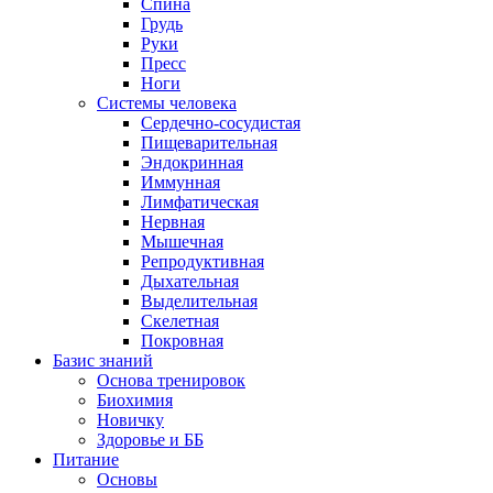
Спина
Грудь
Руки
Пресс
Ноги
Системы человека
Сердечно-сосудистая
Пищеварительная
Эндокринная
Иммунная
Лимфатическая
Нервная
Мышечная
Репродуктивная
Дыхательная
Выделительная
Скелетная
Покровная
Базис знаний
Основа тренировок
Биохимия
Новичку
Здоровье и ББ
Питание
Основы