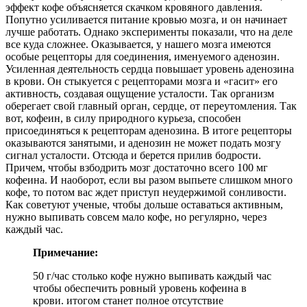
эффект кофе объясняется скачком кровяного давления.
Попутно усиливается питание кровью мозга, и он начинает
лучше работать. Однако эксперименты показали, что на деле
все куда сложнее. Оказывается, у нашего мозга имеются
особые рецепторы для соединения, именуемого аденозин.
Усиленная деятельность сердца повышает уровень аденозина
в крови. Он стыкуется с рецепторами мозга и «гасит» его
активность, создавая ощущение усталости. Так организм
оберегает свой главный орган, сердце, от переутомления. Так
вот, кофеин, в силу природного курьеза, способен
присоединяться к рецепторам аденозина. В итоге рецепторы
оказываются занятыми, и аденозин не может подать мозгу
сигнал усталости. Отсюда и берется прилив бодрости.
Причем, чтобы взбодрить мозг достаточно всего 100 мг
кофеина. И наоборот, если вы разом выпьете слишком много
кофе, то потом вас ждет приступ неудержимой сонливости.
Как советуют ученые, чтобы дольше оставаться активным,
нужно выпивать совсем мало кофе, но регулярно, через
каждый час.
Примечание:
50 г/час столько кофе нужно выпивать каждый час
чтобы обеспечить ровный уровень кофеина в
крови. итогом станет полное отсутствие