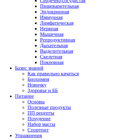
Сердечно-сосудистая
Пищеварительная
Эндокринная
Иммунная
Лимфатическая
Нервная
Мышечная
Репродуктивная
Дыхательная
Выделительная
Скелетная
Покровная
Базис знаний
Как правильно качаться
Биохимия
Новичку
Здоровье и ББ
Питание
Основы
Полезные продукты
ПП рецепты
Похудение
Набор массы
Спортпит
Упражнения