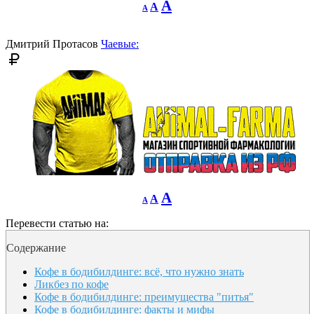
Decrease
Reset
Increase
A
A
A
font
font
size.
font
size.
size.
Дмитрий Протасов
Чаевые:
Decrease
Reset
Increase
A
A
A
font
font
size.
font
size.
Перевести статью на:
size.
Содержание
Кофе в бодибилдинге: всё, что нужно знать
Ликбез по кофе
Кофе в бодибилдинге: преимущества "питья"
Кофе в бодибилдинге: факты и мифы