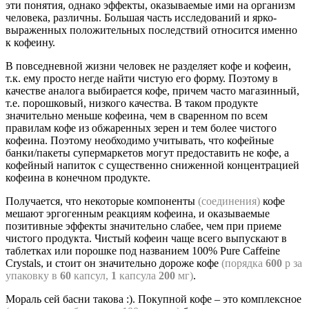
эти понятия, однако эффекты, оказываемые ими на организм
человека, различны. Большая часть исследований и ярко-
выраженных положительных последствий относится именно
к кофеину.
В повседневной жизни человек не разделяет кофе и кофеин,
т.к. ему просто негде найти чистую его форму. Поэтому в
качестве аналога выбирается кофе, причем часто магазинный,
т.е. порошковый, низкого качества. В таком продукте
значительно меньше кофеина, чем в сваренном по всем
правилам кофе из обжаренных зерен и тем более чистого
кофеина. Поэтому необходимо учитывать, что кофейные
банки/пакеты супермаркетов могут предоставить не кофе, а
кофейный напиток с существенно сниженной концентрацией
кофеина в конечном продукте.
Получается, что некоторые компоненты
(соединения)
кофе
мешают эргогенным реакциям кофеина, и оказываемые
позитивные эффекты значительно слабее, чем при приеме
чистого продукта. Чистый кофеин чаще всего выпускают в
таблетках или порошке под названием 100% Pure Caffeine
Crystals, и стоит он значительно дороже кофе
(порядка
600
р за
упаковку в
60
капсул,
1
капсула
200
мг)
.
Мораль сей басни такова :). Покупной кофе – это комплексное