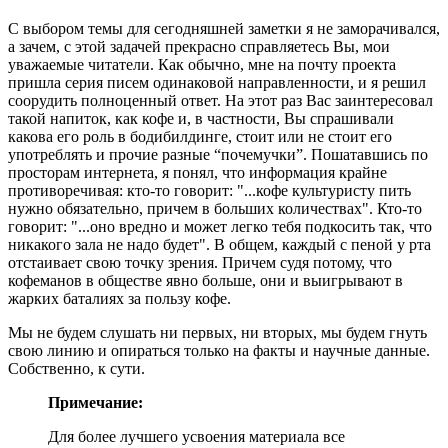
С выбором темы для сегодняшней заметки я не заморачивался,
а зачем, с этой задачей прекрасно справляетесь Вы, мои
уважаемые читатели. Как обычно, мне на почту проекта
пришла серия писем одинаковой направленности, и я решил
соорудить полноценный ответ. На этот раз Вас заинтересовал
такой напиток, как кофе и, в частности, Вы спрашивали
какова его роль в бодибилдинге, стоит или не стоит его
употреблять и прочие разные “почемучки”. Пошатавшись по
просторам интернета, я понял, что информация крайне
противоречивая: кто-то говорит: "...кофе культуристу пить
нужно обязательно, причем в больших количествах". Кто-то
говорит: "...оно вредно и может легко тебя подкосить так, что
никакого зала не надо будет". В общем, каждый с пеной у рта
отстаивает свою точку зрения. Причем судя потому, что
кофеманов в обществе явно больше, они и выигрывают в
жарких баталиях за пользу кофе.
Мы не будем слушать ни первых, ни вторых, мы будем гнуть
свою линию и опираться только на факты и научные данные.
Собственно, к сути.
Примечание:
Для более лучшего усвоения материала все