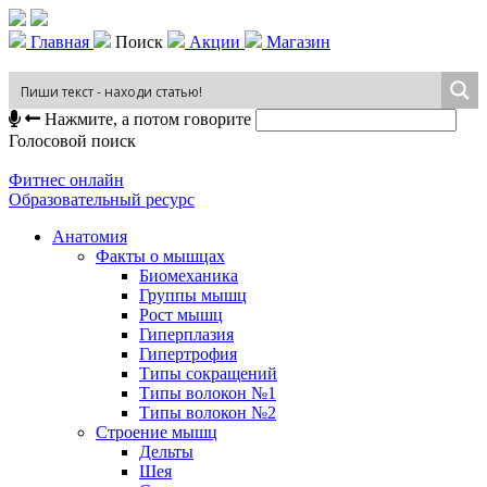
Главная
Поиск
Акции
Магазин
Нажмите, а потом говорите
Голосовой поиск
Фитнес онлайн
Образовательный ресурс
Анатомия
Факты о мышцах
Биомеханика
Группы мышц
Рост мышц
Гиперплазия
Гипертрофия
Типы сокращений
Типы волокон №1
Типы волокон №2
Строение мышц
Дельты
Шея