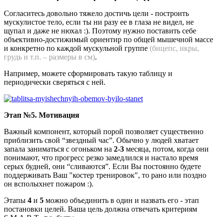
Согласитесь довольно тяжело достичь цели - построить
мускулистое тело, если ты ни разу ее в глаза не видел, не
щупал и даже не нюхал :). Поэтому нужно поставить себе
объективно-достижимый ориентир по общей мышечной массе
и конкретно по каждой мускульной группе
(бицепс, икры,
грудь и т.п. – размеры в см)
.
Например, можете сформировать такую таблицу и
периодически сверяться с ней.
Этап №5. Мотивация
Важный компонент, который порой позволяет существенно
приблизить свой “звездный час”. Обычно у людей хватает
запала заниматься с огоньком на
2-3
месяца, потом, когда они
понимают, что прогресс резко замедлился и настало время
серых будней, они “сливаются”. Если Вы постоянно будете
поддерживать Ваш "костер тренировок", то рано или поздно
он всполыхнет пожаром :).
Этапы
4
и
5
можно объединить в один и назвать его - этап
постановки целей. Ваша цель должна отвечать критериям