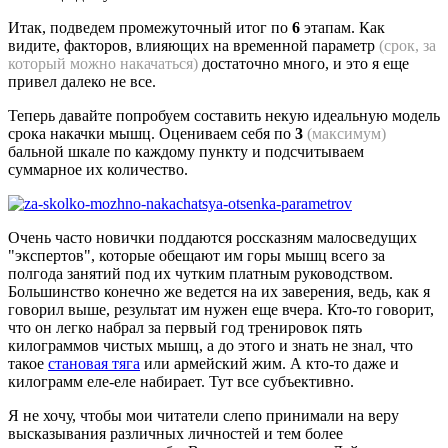
Итак, подведем промежуточный итог по
6
этапам. Как
видите, факторов, влияющих на временной параметр
(срок, за
который можно накачаться)
достаточно много, и это я еще
привел далеко не все.
Теперь давайте попробуем составить некую идеальную модель
срока накачки мышц. Оцениваем себя по
3
(максимум)
бальной шкале по каждому пункту и подсчитываем
суммарное их количество.
Очень часто новички поддаются россказням малосведущих
"экспертов", которые обещают им горы мышц всего за
полгода занятий под их чутким платным руководством.
Большинство конечно же ведется на их заверения, ведь, как я
говорил выше, результат им нужен еще вчера. Кто-то говорит,
что он легко набрал за первый год тренировок пять
килограммов чистых мышц, а до этого и знать не знал, что
такое
становая тяга
или армейский жим. А кто-то даже и
килограмм еле-еле набирает. Тут все субъективно.
Я не хочу, чтобы мои читатели слепо принимали на веру
высказывания различных личностей и тем более