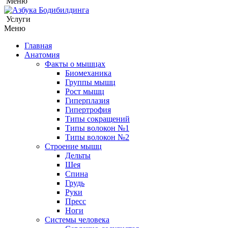
Меню
Услуги
Меню
Главная
Анатомия
Факты о мышцах
Биомеханика
Группы мышц
Рост мышц
Гиперплазия
Гипертрофия
Типы сокращений
Типы волокон №1
Типы волокон №2
Строение мышц
Дельты
Шея
Спина
Грудь
Руки
Пресс
Ноги
Системы человека