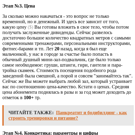
Этап №3. Цена
За сколько можно накачаться - это вопрос не только
временной, но и денежный. И здесь все зависит от того,
какую цену
($)
Вы готовы вложить в свое тело, чтобы потом
получать заслуженные дивиденды. Сейчас развелось
достаточно большое количество квадратных метров с самыми
современными тренажерами, персональными инструкторами,
фитнес-барами и тп. Лет
20
назад, когда я был еще
мальчонкой, у нас в городе за счастье было попасть в
обычный душный мини-зал-подвальчик, где было только
самое необходимое: груши, штанги, гири, гантели и пара-
тройка скамеек. Стоимость посещения подобного рода
заведений была смешной, а порой и совсем "занимайтесь так".
Сейчас же Вы можете выбрать любой зал, который устраивает
вас по соотношению цена-качество. Кстати о ценах. Средняя
цена абонемента поднялась в разы и за год может доходить до
отметок в
100+
тр.
ЧИТАЙТЕ ТАКЖЕ:
Панкреатит и бодибилдинг - как
строить тренировки и питание?
Этап №4. Конкретика: параметры и цифры