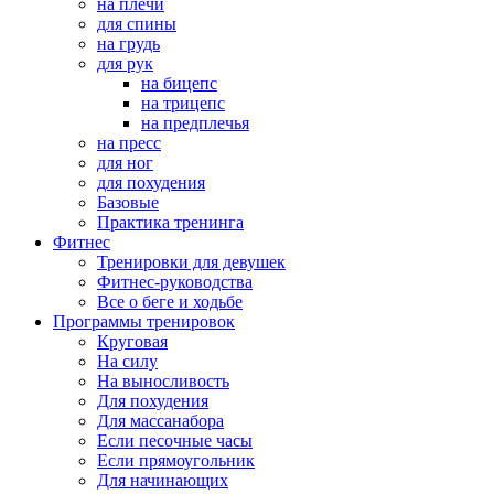
на плечи
для спины
на грудь
для рук
на бицепс
на трицепс
на предплечья
на пресс
для ног
для похудения
Базовые
Практика тренинга
Фитнес
Тренировки для девушек
Фитнес-руководства
Все о беге и ходьбе
Программы тренировок
Круговая
На силу
На выносливость
Для похудения
Для массанабора
Если песочные часы
Если прямоугольник
Для начинающих