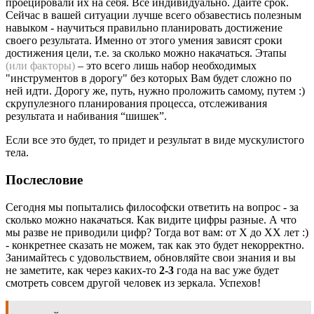
проецировали их на себя. Все индивидуально. Дайте срок.
Сейчас в вашей ситуации лучше всего обзавестись полезным
навыком - научиться правильно планировать достижение
своего результата. Именно от этого умения зависят сроки
достижения цели, т.е. за сколько можно накачаться. Этапы
(или факторы)
– это всего лишь набор необходимых
"инструментов в дорогу" без которых Вам будет сложно по
ней идти. Дорогу же, путь, нужно проложить самому, путем :)
скрупулезного планирования процесса, отслеживания
результата и набивания “шишек”.
Если все это будет, то придет и результат в виде мускулистого
тела.
Послесловие
Сегодня мы попытались философски ответить на вопрос - за
сколько можно накачаться. Как видите цифры разные. А что
мы разве не приводили цифр? Тогда вот вам: от X до XX лет :)
- конкретнее сказать не можем, так как это будет некорректно.
Занимайтесь с удовольствием, обновляйте свои знания и вы
не заметите, как через каких-то
2-3
года на вас уже будет
смотреть совсем другой человек из зеркала. Успехов!