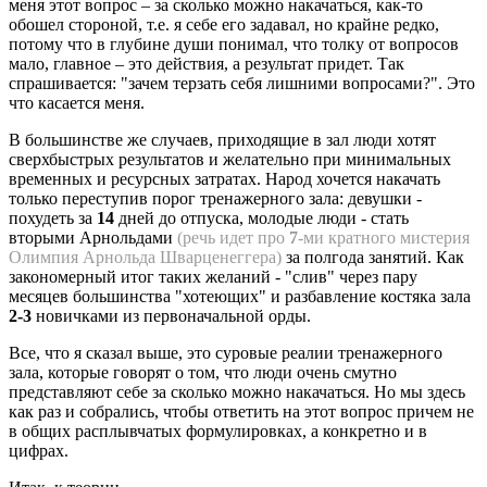
меня этот вопрос – за сколько можно накачаться, как-то
обошел стороной, т.е. я себе его задавал, но крайне редко,
потому что в глубине души понимал, что толку от вопросов
мало, главное – это действия, а результат придет. Так
спрашивается: "зачем терзать себя лишними вопросами?". Это
что касается меня.
В большинстве же случаев, приходящие в зал люди хотят
сверхбыстрых результатов и желательно при минимальных
временных и ресурсных затратах. Народ хочется накачать
только переступив порог тренажерного зала: девушки -
похудеть за
14
дней до отпуска, молодые люди - стать
вторыми Арнольдами
(речь идет про
7
-ми кратного мистерия
Олимпия Арнольда Шварценеггера)
за полгода занятий. Как
закономерный итог таких желаний - "слив" через пару
месяцев большинства "хотеющих" и разбавление костяка зала
2-3
новичками из первоначальной орды.
Все, что я сказал выше, это суровые реалии тренажерного
зала, которые говорят о том, что люди очень смутно
представляют себе за сколько можно накачаться. Но мы здесь
как раз и собрались, чтобы ответить на этот вопрос причем не
в общих расплывчатых формулировках, а конкретно и в
цифрах.