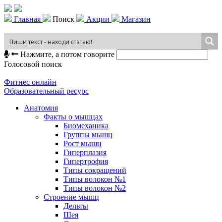
Главная
Поиск
Акции
Магазин
Нажмите, а потом говорите
Голосовой поиск
Фитнес онлайн
Образовательный ресурс
Анатомия
Факты о мышцах
Биомеханика
Группы мышц
Рост мышц
Гиперплазия
Гипертрофия
Типы сокращений
Типы волокон №1
Типы волокон №2
Строение мышц
Дельты
Шея