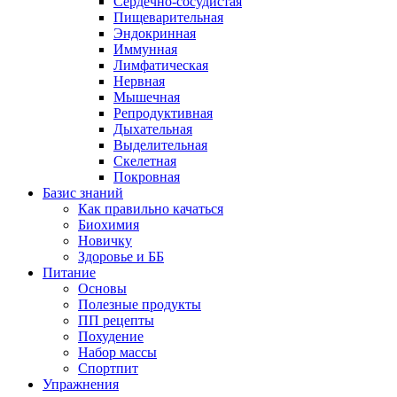
Сердечно-сосудистая
Пищеварительная
Эндокринная
Иммунная
Лимфатическая
Нервная
Мышечная
Репродуктивная
Дыхательная
Выделительная
Скелетная
Покровная
Базис знаний
Как правильно качаться
Биохимия
Новичку
Здоровье и ББ
Питание
Основы
Полезные продукты
ПП рецепты
Похудение
Набор массы
Спортпит
Упражнения