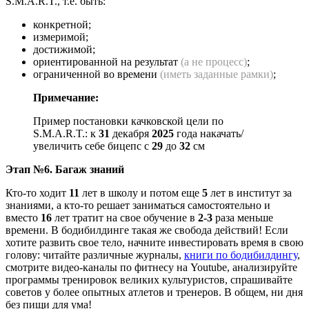
S.M.A.R.T., т.е. быть:
конкретной;
измеримой;
достижимой;
ориентированной на результат
(а не процесс)
;
ограниченной во времени
(иметь заданные рамки)
;
Примечание:
Пример постановки качковской цели по
S.M.A.R.T.: к
31
декабря
2025
года накачать/
увеличить себе бицепс с
29
до
32
см
Этап №6. Багаж знаний
Кто-то ходит
11
лет в школу и потом еще
5
лет в институт за
знаниями, а кто-то решает заниматься самостоятельно и
вместо
16
лет тратит на свое обучение в
2-3
раза меньше
времени. В бодибилдинге такая же свобода действий! Если
хотите развить свое тело, начните инвестировать время в свою
голову: читайте различные журналы,
книги по бодибилдингу
,
смотрите видео-каналы по фитнесу на Youtube, анализируйте
программы тренировок великих культуристов, спрашивайте
советов у более опытных атлетов и тренеров. В общем, ни дня
без пищи для ума!