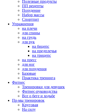
Полезные продукты
ПП рецепты
Похудение
Набор массы
Спортпит
Упражнения
на плечи
для спины
на грудь
для рук
на бицепс
на предплечья
на трицепс
на пресс
для ног
для похудения
Базовые
Практика тренинга
Фитнес
Тренировки для девушек
Фитнес-руководства
Все о беге и ходьбе
Пр-мы тренировок
Круговая
На силу