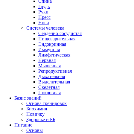
Спина
Грудь
Руки
Пресс
Ноги
Системы человека
Сердечно-сосудистая
Пищеварительная
Эндокринная
Иммунная
Лимфатическая
Нервная
Мышечная
Репродуктивная
Дыхательная
Выделительная
Скелетная
Покровная
Базис знаний
Основа тренировок
Биохимия
Новичку
Здоровье и ББ
Питание
Основы