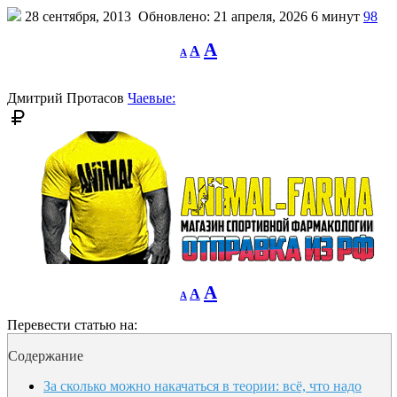
28 сентября, 2013
Обновлено: 21 апреля, 2026
6 минут
98
Decrease
Reset
Increase
A
A
A
font
font
size.
font
size.
size.
Дмитрий Протасов
Чаевые:
Decrease
Reset
Increase
A
A
A
font
font
size.
font
size.
Перевести статью на:
size.
Содержание
За сколько можно накачаться в теории: всё, что надо