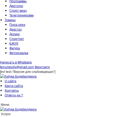
Программы
Диетолог
Спорт-врач
Телетренировки
Товары
Попа-орех
Диастаз
Допинг
Спортпит
БЖУК
Фигура
Фитнескальк
Написать в Whatsapp
ferrumbody@gmail.com
Вконтакте
[bvi text="Версия для слабовидящих"]
О сайте
Карта сайта
Контакты
Ответы на ?
Меню
Услуги