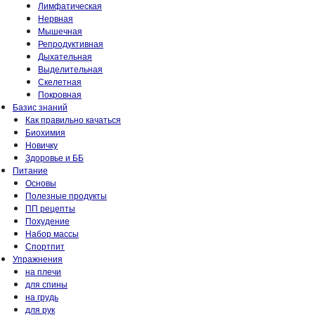
Лимфатическая
Нервная
Мышечная
Репродуктивная
Дыхательная
Выделительная
Скелетная
Покровная
Базис знаний
Как правильно качаться
Биохимия
Новичку
Здоровье и ББ
Питание
Основы
Полезные продукты
ПП рецепты
Похудение
Набор массы
Спортпит
Упражнения
на плечи
для спины
на грудь
для рук