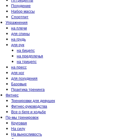
Похудение
Набор массы
Спортпит
Упражнения
на плечи
для спины
на грудь
для рук
на бицепс
на предплечья
на трицепс
на пресс
для ног
для похудения
Базовые
Практика тренинга
Фитнес
Тренировки для девушек
Фитнес-руководства
Все о беге и ходьбе
Пр-мы тренировок
Круговая
На силу
На выносливость