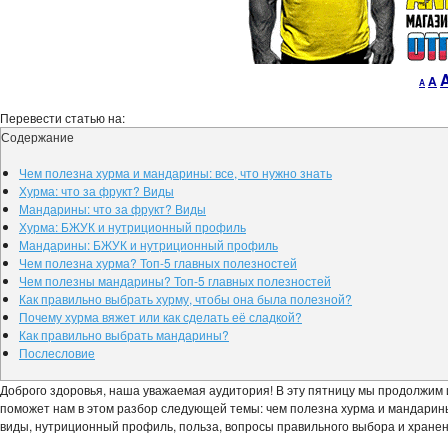
Decr
R
A
A
font
fo
size.
si
Перевести статью на:
Содержание
Чем полезна хурма и мандарины: все, что нужно знать
Хурма: что за фрукт? Виды
Мандарины: что за фрукт? Виды
Хурма: БЖУК и нутриционный профиль
Мандарины: БЖУК и нутриционный профиль
Чем полезна хурма? Топ-5 главных полезностей
Чем полезны мандарины? Топ-5 главных полезностей
Как правильно выбрать хурму, чтобы она была полезной?
Почему хурма вяжет или как сделать её сладкой?
Как правильно выбрать мандарины?
Послесловие
Доброго здоровья, наша уважаемая аудитория! В эту пятницу мы продолжим 
поможет нам в этом разбор следующей темы: чем полезна хурма и мандарины.
виды, нутриционный профиль, польза, вопросы правильного выбора и хранен