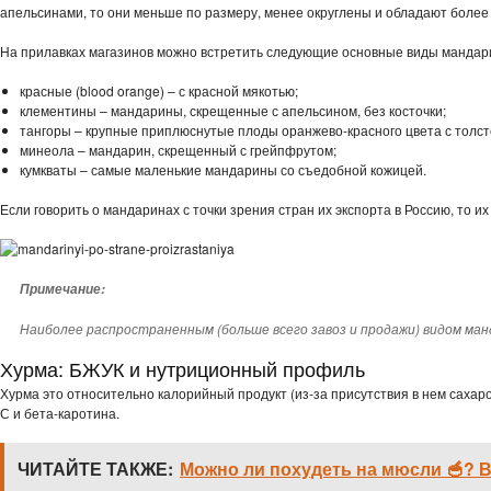
апельсинами, то они меньше по размеру, менее округлены и обладают более 
На прилавках магазинов можно встретить следующие основные виды мандар
красные (blood orange) – с красной мякотью;
клементины – мандарины, скрещенные с апельсином, без косточки;
тангоры – крупные приплюснутые плоды оранжево-красного цвета с толст
минеола – мандарин, скрещенный с грейпфрутом;
кумкваты – самые маленькие мандарины со съедобной кожицей.
Если говорить о мандаринах с точки зрения стран их экспорта в Россию, то их
Примечание:
Наиболее распространенным (больше всего завоз и продажи) видом ма
Хурма: БЖУК и нутриционный профиль
Хурма это относительно калорийный продукт (из-за присутствия в нем сахар
С и бета-каротина.
ЧИТАЙТЕ ТАКЖЕ:
Можно ли похудеть на мюсли 🥣? В