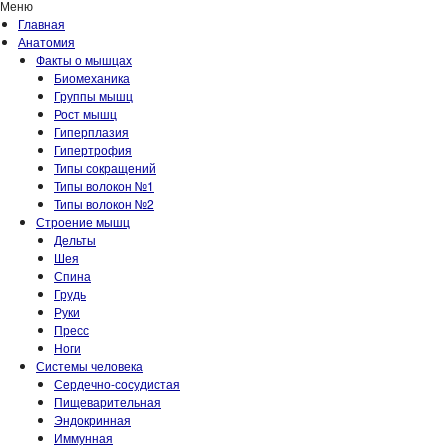
Меню
Главная
Анатомия
Факты о мышцах
Биомеханика
Группы мышц
Рост мышц
Гиперплазия
Гипертрофия
Типы сокращений
Типы волокон №1
Типы волокон №2
Строение мышц
Дельты
Шея
Спина
Грудь
Руки
Пресс
Ноги
Системы человека
Сердечно-сосудистая
Пищеварительная
Эндокринная
Иммунная