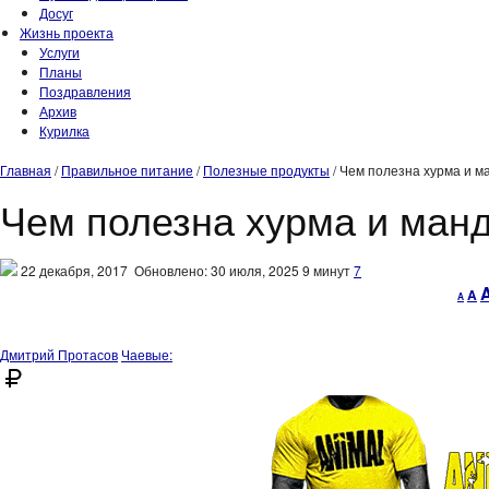
Досуг
Жизнь проекта
Услуги
Планы
Поздравления
Архив
Курилка
Главная
/
Правильное питание
/
Полезные продукты
/
Чем полезна хурма и м
Чем полезна хурма и ман
22 декабря, 2017
Обновлено: 30 июля, 2025
9 минут
7
Decr
R
A
A
font
fo
size.
si
Дмитрий Протасов
Чаевые: