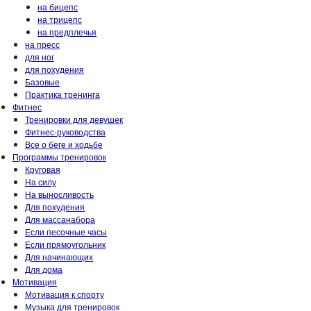
на бицепс
на трицепс
на предплечья
на пресс
для ног
для похудения
Базовые
Практика тренинга
Фитнес
Тренировки для девушек
Фитнес-руководства
Все о беге и ходьбе
Программы тренировок
Круговая
На силу
На выносливость
Для похудения
Для массанабора
Если песочные часы
Если прямоугольник
Для начинающих
Для дома
Мотивация
Мотивация к спорту
Музыка для тренировок