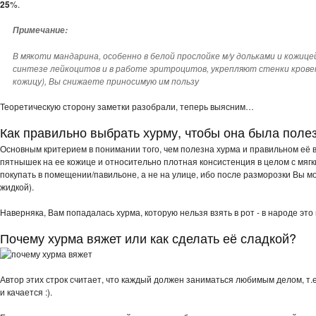
25
%.
Примечание:
В мякоти мандарина, особенно в белой прослойке м/у дольками и кожиц
синтезе лейкоцитов и в работе эритроцитов, укрепляют стенки кровен
кожицу), Вы снижаете приносимую им пользу
Теоретическую сторону заметки разобрали, теперь выясним…
Как правильно выбрать хурму, чтобы она была поле
Основным критерием в понимании того, чем полезна хурма и правильном её
пятнышек на ее кожице и относительно плотная консистенция в целом с мягки
покупать в помещении/павильоне, а не на улице, ибо после разморозки Вы мо
жидкой).
Наверняка, Вам попадалась хурма, которую нельзя взять в рот - в народе это
Почему хурма вяжет или как сделать её сладкой?
Автор этих строк считает, что каждый должен заниматься любимым делом, т.е.
и качается :).