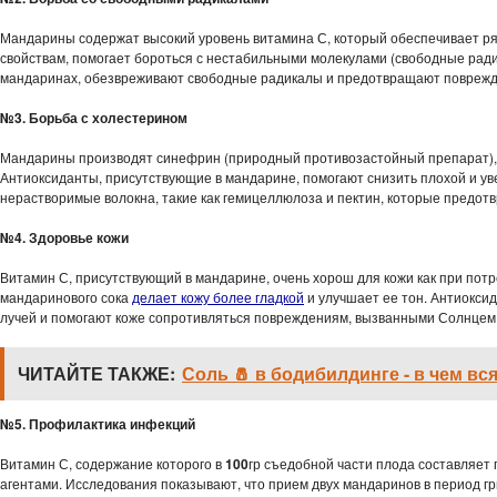
Мандарины содержат высокий уровень витамина С, который обеспечивает ря
свойствам, помогает бороться с нестабильными молекулами (свободные рад
мандаринах, обезвреживают свободные радикалы и предотвращают поврежд
№3. Борьба с холестерином
Мандарины производят синефрин (природный противозастойный препарат), 
Антиоксиданты, присутствующие в мандарине, помогают снизить плохой и ув
нерастворимые волокна, такие как гемицеллюлоза и пектин, которые предот
№4. Здоровье кожи
Витамин С, присутствующий в мандарине, очень хорош для кожи как при потр
мандаринового сока
делает кожу более гладкой
и улучшает ее тон. Антиокси
лучей и помогают коже сопротивляться повреждениям, вызванными Солнцем
ЧИТАЙТЕ ТАКЖЕ:
Соль 🧂 в бодибилдинге - в чем вс
№5. Профилактика инфекций
Витамин С, содержание которого в
100
гр съедобной части плода составляет
агентами. Исследования показывают, что прием двух мандаринов в период гри