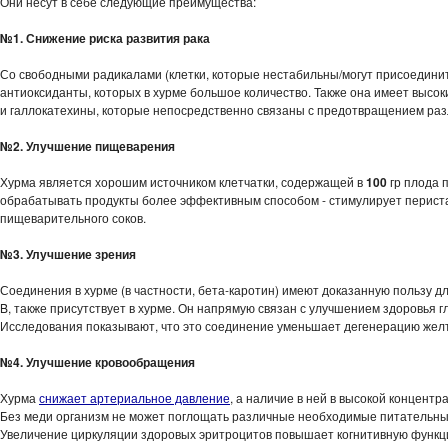
Они несут в себе следующие преимущества:
№1. Снижение риска развития рака
Со свободными радикалами (клетки, которые нестабильны/могут присоединит
антиоксиданты, которых в хурме большое количество. Также она имеет высок
и галлокатехины, которые непосредственно связаны с предотвращением раз
№2. Улучшение пищеварения
Хурма является хорошим источником клетчатки, содержащей в
100
гр плода 
обрабатывать продукты более эффективным способом - стимулирует перист
пищеварительного соков.
№3. Улучшение зрения
Соединения в хурме (в частности, бета-каротин) имеют доказанную пользу дл
B, также присутствует в хурме. Он напрямую связан с улучшением здоровья гл
Исследования показывают, что это соединение уменьшает дегенерацию желто
№4. Улучшение кровообращения
Хурма
снижает артериальное давление
, а наличие в ней в высокой концент
Без меди организм не может поглощать различные необходимые питательные 
Увеличение циркуляции здоровых эритроцитов повышает когнитивную функци