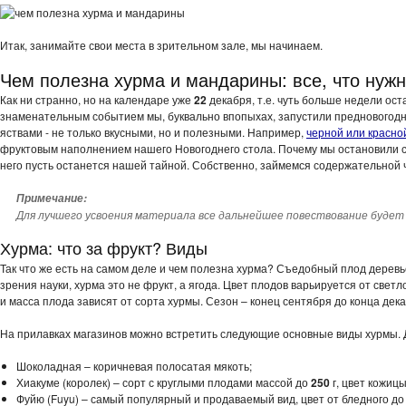
Итак, занимайте свои места в зрительном зале, мы начинаем.
Чем полезна хурма и мандарины: все, что нужн
Как ни странно, но на календаре уже
22
декабря, т.е. чуть больше недели оста
знаменательным событием мы, буквально впопыхах, запустили предновогодн
яствами - не только вкусными, но и полезными. Например,
черной или красно
фруктовым наполнением нашего Новогоднего стола. Почему мы остановили с
него пусть останется нашей тайной. Собственно, займемся содержательной 
Примечание:
Для лучшего усвоения материала все дальнейшее повествование будет
Хурма: что за фрукт? Виды
Так что же есть на самом деле и чем полезна хурма? Съедобный плод деревье
зрения науки, хурма это не фрукт, а ягода. Цвет плодов варьируется от све
и масса плода зависят от сорта хурмы. Сезон – конец сентября до конца дека
На прилавках магазинов можно встретить следующие основные виды хурмы. Д
Шоколадная – коричневая полосатая мякоть;
Хиакуме (королек) – сорт с круглыми плодами массой до
250
г, цвет кожиц
Фуйю (Fuyu) – самый популярный и продаваемый вид, цвет от бледного до 