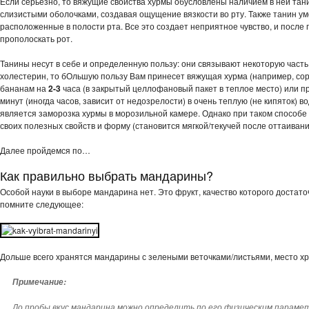
Если серьезно, то вяжущие свойства хурмы обусловлены наличием в ней тани
слизистыми оболочками, создавая ощущение вязкости во рту. Также танин у
расположенные в полости рта. Все это создает неприятное чувство, и после 
прополоскать рот.
Танины несут в себе и определенную пользу: они связывают некоторую часть 
холестерин, то бОльшую пользу Вам принесет вяжущая хурма (например, сорт
бананам на
2-3
часа (в закрытый целлофановый пакет в теплое место) или пр
минут (иногда часов, зависит от недозрелости) в очень теплую (не кипяток)
является заморозка хурмы в морозильной камере. Однако при таком способе 
своих полезных свойств и форму (становится мягкой/текучей после оттаивани
Далее пройдемся по…
Как правильно выбрать мандарины?
Особой науки в выборе мандарина нет. Это фрукт, качество которого достаточ
помните следующее:
Дольше всего хранятся мандарины с зелеными веточками/листьями, место х
Примечание:
До пробы вкус мандарина можно определить по его физическим параметра