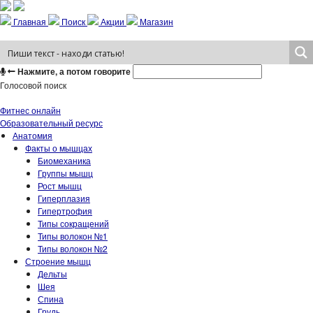
Главная
Поиск
Акции
Магазин
Нажмите, а потом говорите
Голосовой поиск
Фитнес онлайн
Образовательный ресурс
Анатомия
Факты о мышцах
Биомеханика
Группы мышц
Рост мышц
Гиперплазия
Гипертрофия
Типы сокращений
Типы волокон №1
Типы волокон №2
Строение мышц
Дельты
Шея
Спина
Грудь