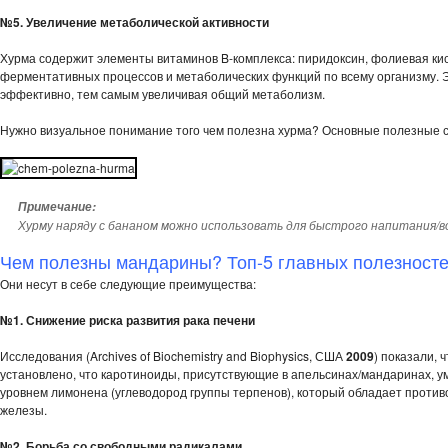
№5. Увеличение метаболической активности
Хурма содержит элементы витаминов B-комплекса: пиридоксин, фолиевая ки
ферментативных процессов и метаболических функций по всему организму. 
эффективно, тем самым увеличивая общий метаболизм.
Нужно визуальное понимание того чем полезна хурма? Основные полезные 
Примечание:
Хурму наряду с бананом можно использовать для быстрого напитания/во
Чем полезны мандарины? Топ-5 главных полезност
Они несут в себе следующие преимущества:
№1. Снижение риска развития рака печени
Исследования (Archives of Biochemistry and Biophysics, США
2009
) показали, 
установлено, что каротиноиды, присутствующие в апельсинах/мандаринах, 
уровнем лимонена (углеводород группы терпенов), который обладает против
железы.
№2. Борьба со свободными радикалами