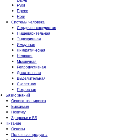
Руки
Пресс
Ноги
Системы человека
Сердечно-сосудистая
Пищеварительная
Эндокринная
Иммунная
Лимфатическая
Нервная
Мышечная
Репродуктивная
Дыхательная
Выделительная
Скелетная
Покровная
Базис знаний
Основа тренировок
Биохимия
Новичку
Здоровье и ББ
Питание
Основы
Полезные продукты
ПП рецепты