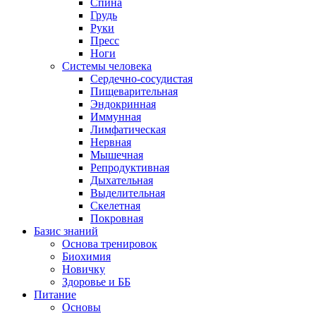
Спина
Грудь
Руки
Пресс
Ноги
Системы человека
Сердечно-сосудистая
Пищеварительная
Эндокринная
Иммунная
Лимфатическая
Нервная
Мышечная
Репродуктивная
Дыхательная
Выделительная
Скелетная
Покровная
Базис знаний
Основа тренировок
Биохимия
Новичку
Здоровье и ББ
Питание
Основы