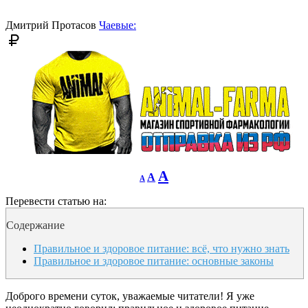
font
size.
size.
Дмитрий Протасов
Чаевые:
Decrease
Reset
Increase
A
A
A
font
font
size.
font
size.
Перевести статью на:
size.
Содержание
Правильное и здоровое питание: всё, что нужно знать
Правильное и здоровое питание: основные законы
Доброго времени суток, уважаемые читатели! Я уже