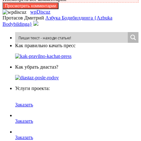
Просмотреть комментарии
wpDiscuz
Протасов Дмитрий
Азбука Бодибилдинга {Azbuka
Bodybildinga}
Как пра­виль­но ка­чать пресс
Как убрать диастаз?
Услуги проекта:
Заказать
Заказать
Заказать