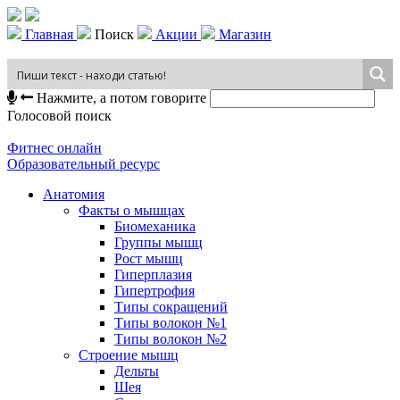
Главная
Поиск
Акции
Магазин
Нажмите, а потом говорите
Голосовой поиск
Фитнес онлайн
Образовательный ресурс
Анатомия
Факты о мышцах
Биомеханика
Группы мышц
Рост мышц
Гиперплазия
Гипертрофия
Типы сокращений
Типы волокон №1
Типы волокон №2
Строение мышц
Дельты
Шея