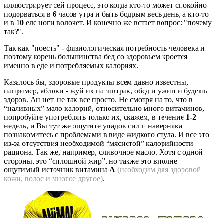
иллюстрирует сей процесс, это когда кто-то может спокойно
подорваться в
6
часов утра и быть бодрым весь день, а кто-то
и в
10
еле ноги волочет. И конечно же встает вопрос: "почему
так?".
Так как "поесть" - физиологическая потребность человека и
поэтому корень большинства бед со здоровьем кроется
именно в еде и потребляемых калориях.
Казалось бы, здоровые продукты всем давно известны,
например, яблоки - жуй их на завтрак, обед и ужин и будешь
здоров. Ан нет, не так все просто. Не смотря на то, что в
“наливных” мало калорий, относительно много витаминов,
попробуйте употреблять только их, скажем, в течение
1-2
недель, и Вы тут же ощутите упадок сил и наверняка
познакомитесь с проблемами в виде жидкого стула. И все это
из-за отсутствия необходимой “мясистой” калорийности
рациона. Так же, например, сливочное масло. Хотя с одной
стороны, это “сплошной жир”, но также это вполне
ощутимый источник витамина
А
(необходим для здоровой
кожи, волос и многое другое)
.