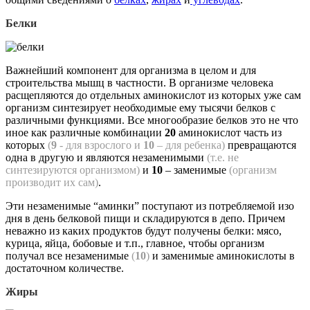
Белки
Важнейший компонент для организма в целом и для
строительства мышц в частности. В организме человека
расщепляются до отдельных аминокислот из которых уже сам
организм синтезирует необходимые ему тысячи белков с
различными функциями. Все многообразие белков это не что
иное как различные комбинации
20
аминокислот часть из
которых
(
9
- для взрослого и
10
– для ребенка)
превращаются
одна в другую и являются незаменимыми
(т.е. не
синтезируются организмом)
и
10
– заменимые
(организм
производит их сам)
.
Эти незаменимые “аминки” поступают из потребляемой изо
дня в день белковой пищи и складируются в депо. Причем
неважно из каких продуктов будут получены белки: мясо,
курица, яйца, бобовые и т.п., главное, чтобы организм
получал все незаменимые
(
10
)
и заменимые аминокислоты в
достаточном количестве.
Жиры