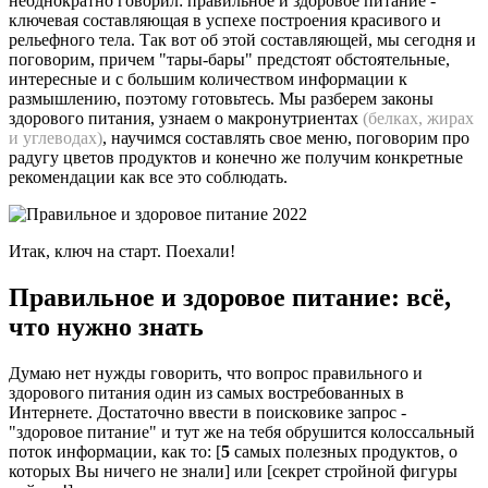
неоднократно говорил: правильное и здоровое питание -
ключевая составляющая в успехе построения красивого и
рельефного тела. Так вот об этой составляющей, мы сегодня и
поговорим, причем "тары-бары" предстоят обстоятельные,
интересные и с большим количеством информации к
размышлению, поэтому готовьтесь. Мы разберем законы
здорового питания, узнаем о макронутриентах
(белках, жирах
и углеводах)
, научимся составлять свое меню, поговорим про
радугу цветов продуктов и конечно же получим конкретные
рекомендации как все это соблюдать.
Итак, ключ на старт. Поехали!
Правильное и здоровое питание: всё,
что нужно знать
Думаю нет нужды говорить, что вопрос правильного и
здорового питания один из самых востребованных в
Интернете. Достаточно ввести в поисковике запрос -
"здоровое питание" и тут же на тебя обрушится колоссальный
поток информации, как то: [
5
самых полезных продуктов, о
которых Вы ничего не знали] или [секрет стройной фигуры