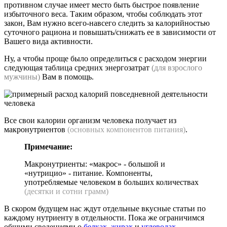
противном случае имеет место быть быстрое появление
избыточного веса. Таким образом, чтобы соблюдать этот
закон, Вам нужно всего-навсего следить за калорийностью
суточного рациона и повышать/снижать ее в зависимости от
Вашего вида активности.
Ну, а чтобы проще было определиться с расходом энергии
следующая таблица средних энергозатрат
(для взрослого
мужчины)
Вам в помощь.
Все свои калории организм человека получает из
макронутриентов
(основных компонентов питания)
.
Примечание:
Макронутриенты: «макрос» - большой и
«нутрицио» - питание. Компоненты,
употребляемые человеком в больших количествах
(десятки и сотни грамм)
В скором будущем нас ждут отдельные вкусные статьи по
каждому нутриенту в отдельности. Пока же ограничимся
общими сведениями о
белках
,
жирах
и
углеводах
.