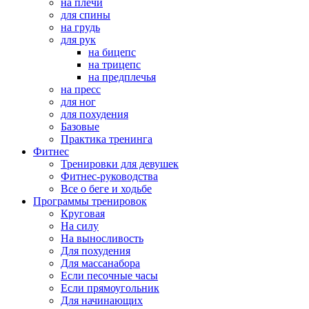
на плечи
для спины
на грудь
для рук
на бицепс
на трицепс
на предплечья
на пресс
для ног
для похудения
Базовые
Практика тренинга
Фитнес
Тренировки для девушек
Фитнес-руководства
Все о беге и ходьбе
Программы тренировок
Круговая
На силу
На выносливость
Для похудения
Для массанабора
Если песочные часы
Если прямоугольник
Для начинающих