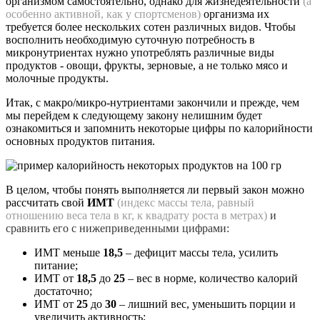
организмом самостоятельно, однако для жизнедеятельности
(а
особенно активной, как у спортсменов)
организма их
требуется более нескольких сотен различных видов. Чтобы
восполнить необходимую суточную потребность в
микронутриентах нужно употреблять различные виды
продуктов - овощи, фрукты, зерновые, а не только мясо и
молочные продукты.
Итак, с макро/микро-нутриентами закончили и прежде, чем
мы перейдем к следующему закону нелишним будет
ознакомиться и запомнить некоторые цифры по калорийности
основных продуктов питания.
В целом, чтобы понять выполняется ли первый закон можно
рассчитать свой
ИМТ
(индекс массы тела, равный
отношению веса тела в кг, к квадрату роста в метрах)
и
сравнить его с нижеприведенными цифрами:
ИМТ меньше
18,5
– дефицит массы тела, усилить
питание;
ИМТ от
18,5
до
25
– вес в норме, количество калорий
достаточно;
ИМТ от
25
до
30
– лишний вес, уменьшить порции и
увеличить активность;