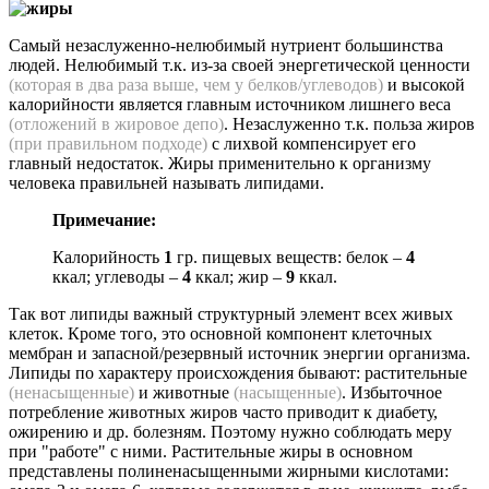
Самый незаслуженно-нелюбимый нутриент большинства
людей. Нелюбимый т.к. из-за своей энергетической ценности
(которая в два раза выше, чем у белков/углеводов)
и высокой
калорийности является главным источником лишнего веса
(отложений в жировое депо)
. Незаслуженно т.к. польза жиров
(при правильном подходе)
с лихвой компенсирует его
главный недостаток. Жиры применительно к организму
человека правильней называть липидами.
Примечание:
Калорийность
1
гр. пищевых веществ: белок –
4
ккал; углеводы –
4
ккал; жир –
9
ккал.
Так вот липиды важный структурный элемент всех живых
клеток. Кроме того, это основной компонент клеточных
мембран и запасной/резервный источник энергии организма.
Липиды по характеру происхождения бывают: растительные
(ненасыщенные)
и животные
(насыщенные)
. Избыточное
потребление животных жиров часто приводит к диабету,
ожирению и др. болезням. Поэтому нужно соблюдать меру
при "работе" с ними. Растительные жиры в основном
представлены полиненасыщенными жирными кислотами: