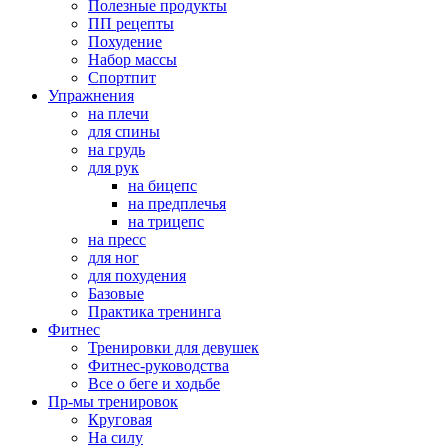
Полезные продукты
ПП рецепты
Похудение
Набор массы
Спортпит
Упражнения
на плечи
для спины
на грудь
для рук
на бицепс
на предплечья
на трицепс
на пресс
для ног
для похудения
Базовые
Практика тренинга
Фитнес
Тренировки для девушек
Фитнес-руководства
Все о беге и ходьбе
Пр-мы тренировок
Круговая
На силу