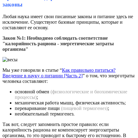
законы
Любая наука имеет свои писанные законы и питание здесь не
исключение. Существуют базовые принципы, которые и
составляют ее основу.
Закон №1: Необходимо соблюдать соответствие
"калорийность рациона - энергетические затраты
организма"
Мы уже говорили в статье “
Как правильно питаться?
Введение в науку о питании [Часть 2]
” о том, что энерготраты
человека составляют:
основной обмен
(физиологические и биохимические
процессы)
;
механическая работа мышц, физическая активность;
переваривание пищи
(пищевой термогенез)
;
необязательный термогенез.
Так вот, следует запомнить простое правило: если
калорийность рациона не компенсирует энергозатраты
организма, то это приводит к быстрому его истощению. В