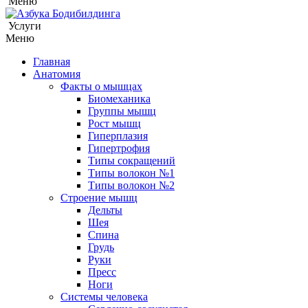
Меню
Услуги
Меню
Главная
Анатомия
Факты о мышцах
Биомеханика
Группы мышц
Рост мышц
Гиперплазия
Гипертрофия
Типы сокращений
Типы волокон №1
Типы волокон №2
Строение мышц
Дельты
Шея
Спина
Грудь
Руки
Пресс
Ноги
Системы человека