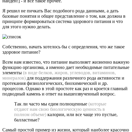
найден!] - и
все такое прочее.
Я решил не пичкать Вас подобного рода данными, а дать
базовые понятия и общее представление о том, как должна в
принципе формироваться система здорового питания и что
для этого нужно делать.
Собственно, начать хотелось бы с определения, что же такое
здоровое питание?
Всем нам известно, что питание выполняет жизненно важную
функцию организма, а именно дает необходимые питательные
элементы
(в виде белков, жиров, углеводов, витаминов,
минералов)
для поддержания различного рода активности и
протекания физиологических, биохимический и др.
процессов. Однако в этой простоте как раз и кроется главный
подводный камень и ответ на вышеозвученный вопрос.
Так ли часто мы едим полноценные
(которые
отдают нам свою биологическую ценность в
полном объеме)
калории, или все чаще это пустые,
балластные?
Самый простой пример из жизни, который наиболее красочно