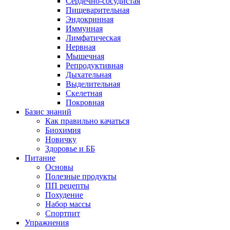
Сердечно-сосудистая
Пищеварительная
Эндокринная
Иммунная
Лимфатическая
Нервная
Мышечная
Репродуктивная
Дыхательная
Выделительная
Скелетная
Покровная
Базис знаний
Как правильно качаться
Биохимия
Новичку
Здоровье и ББ
Питание
Основы
Полезные продукты
ПП рецепты
Похудение
Набор массы
Спортпит
Упражнения