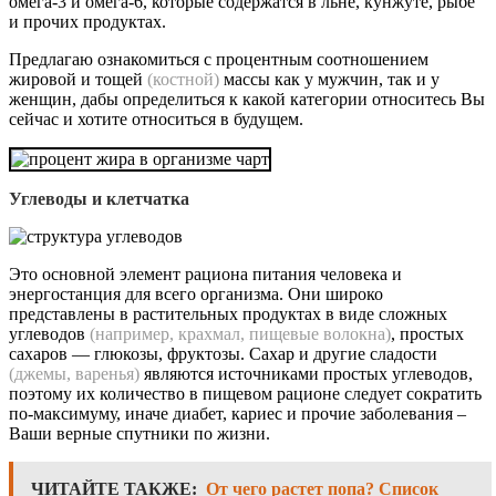
омега-3 и омега-6, которые содержатся в льне, кунжуте, рыбе
и прочих продуктах.
Предлагаю ознакомиться с процентным соотношением
жировой и тощей
(костной)
массы как у мужчин, так и у
женщин, дабы определиться к какой категории относитесь Вы
сейчас и хотите относиться в будущем.
Углеводы и клетчатка
Это основной элемент рациона питания человека и
энергостанция для всего организма. Они широко
представлены в растительных продуктах в виде сложных
углеводов
(например, крахмал, пищевые волокна)
, простых
сахаров — глюкозы, фруктозы. Сахар и другие сладости
(джемы, варенья)
являются источниками простых углеводов,
поэтому их количество в пищевом рационе следует сократить
по-максимуму, иначе диабет, кариес и прочие заболевания –
Ваши верные спутники по жизни.
ЧИТАЙТЕ ТАКЖЕ:
От чего растет попа? Список