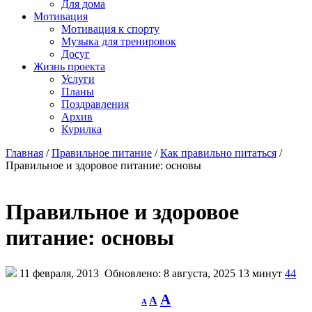
Для дома
Мотивация
Мотивация к спорту
Музыка для тренировок
Досуг
Жизнь проекта
Услуги
Планы
Поздравления
Архив
Курилка
Главная
/
Правильное питание
/
Как правильно питаться
/
Правильное и здоровое питание: основы
Правильное и здоровое
питание: основы
11 февраля, 2013
Обновлено: 8 августа, 2025
13 минут
44
Decrease
Reset
Increase
A
A
A
font
font
size.