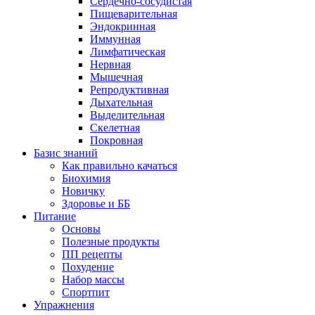
Сердечно-сосудистая
Пищеварительная
Эндокринная
Иммунная
Лимфатическая
Нервная
Мышечная
Репродуктивная
Дыхательная
Выделительная
Скелетная
Покровная
Базис знаний
Как правильно качаться
Биохимия
Новичку
Здоровье и ББ
Питание
Основы
Полезные продукты
ПП рецепты
Похудение
Набор массы
Спортпит
Упражнения