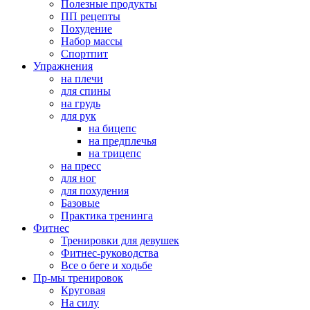
Полезные продукты
ПП рецепты
Похудение
Набор массы
Спортпит
Упражнения
на плечи
для спины
на грудь
для рук
на бицепс
на предплечья
на трицепс
на пресс
для ног
для похудения
Базовые
Практика тренинга
Фитнес
Тренировки для девушек
Фитнес-руководства
Все о беге и ходьбе
Пр-мы тренировок
Круговая
На силу