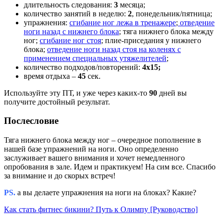
длительность следования:
3
месяца;
количество занятий в неделю:
2
, понедельник/пятница;
упражнения:
сгибание ног лежа в тренажере
;
отведение
ноги назад с нижнего блока
; тяга нижнего блока между
ног;
сгибание ног стоя
; плие-приседания у нижнего
блока;
отведение ноги назад стоя на коленях с
применением специальных утяжелителей
;
количество подходов/повторений:
4х15;
время отдыха –
45
сек.
Используйте эту ПТ, и уже через каких-то
90
дней вы
получите достойный результат.
Послесловие
Тяга нижнего блока между ног – очередное пополнение в
нашей базе упражнений на ноги. Оно определенно
заслуживает вашего внимания и хочет немедленного
опробования в зале. Идем и практикуем! На сим все. Спасибо
за внимание и до скорых встреч!
PS.
а вы делаете упражнения на ноги на блоках? Какие?
Как стать фитнес бикини? Путь к Олимпу [Руководство]