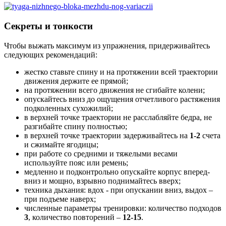
Секреты и тонкости
Чтобы выжать максимум из упражнения, придерживайтесь
следующих рекомендаций:
жестко ставьте спину и на протяжении всей траектории
движения держите ее прямой;
на протяжении всего движения не сгибайте колени;
опускайтесь вниз до ощущения отчетливого растяжения
подколенных сухожилий;
в верхней точке траектории не расслабляйте бедра, не
разгибайте спину полностью;
в верхней точке траектории задерживайтесь на
1-2
счета
и сжимайте ягодицы;
при работе со средними и тяжелыми весами
используйте пояс или ремень;
медленно и подконтрольно опускайте корпус вперед-
вниз и мощно, взрывно поднимайтесь вверх;
техника дыхания: вдох - при опускании вниз, выдох –
при подъеме наверх;
численные параметры тренировки: количество подходов
3
, количество повторений –
12-15
.