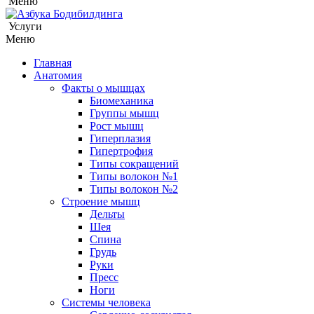
Меню
Услуги
Меню
Главная
Анатомия
Факты о мышцах
Биомеханика
Группы мышц
Рост мышц
Гиперплазия
Гипертрофия
Типы сокращений
Типы волокон №1
Типы волокон №2
Строение мышц
Дельты
Шея
Спина
Грудь
Руки
Пресс
Ноги
Системы человека