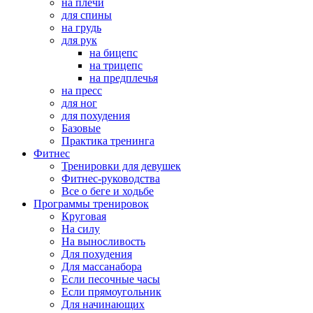
на плечи
для спины
на грудь
для рук
на бицепс
на трицепс
на предплечья
на пресс
для ног
для похудения
Базовые
Практика тренинга
Фитнес
Тренировки для девушек
Фитнес-руководства
Все о беге и ходьбе
Программы тренировок
Круговая
На силу
На выносливость
Для похудения
Для массанабора
Если песочные часы
Если прямоугольник
Для начинающих