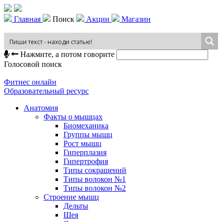
Главная
Поиск
Акции
Магазин
Нажмите, а потом говорите
Голосовой поиск
Фитнес онлайн
Образовательный ресурс
Анатомия
Факты о мышцах
Биомеханика
Группы мышц
Рост мышц
Гиперплазия
Гипертрофия
Типы сокращений
Типы волокон №1
Типы волокон №2
Строение мышц
Дельты
Шея