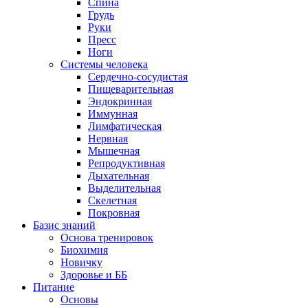
Спина
Грудь
Руки
Пресс
Ноги
Системы человека
Сердечно-сосудистая
Пищеварительная
Эндокринная
Иммунная
Лимфатическая
Нервная
Мышечная
Репродуктивная
Дыхательная
Выделительная
Скелетная
Покровная
Базис знаний
Основа тренировок
Биохимия
Новичку
Здоровье и ББ
Питание
Основы