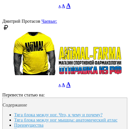
Decrease
Reset
Increase
A
A
A
font
font
size.
font
size.
size.
Дмитрий Протасов
Чаевые:
Decrease
Reset
Increase
A
A
A
font
font
size.
font
size.
Перевести статью на:
size.
Содержание
Тяга блока между ног. Что, к чему и почему?
Тяга блока между ног мышцы: анатомический атлас
Преимущества