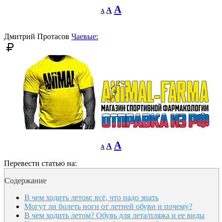
Decrease
Reset
Increase
A
A
A
font
font
size.
font
size.
size.
Дмитрий Протасов
Чаевые:
Decrease
Reset
Increase
A
A
A
font
font
size.
font
size.
Перевести статью на:
size.
Содержание
В чем ходить летом: всё, что надо знать
Могут ли болеть ноги от летней обуви и почему?
В чем ходить летом? Обувь для лета/пляжа и ее виды