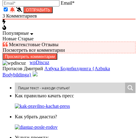
Email*
3
Комментариев
Популярные
Новые
Старые
Межтекстовые Отзывы
Посмотреть все комментарии
Просмотреть комментарии
wpDiscuz
Протасов Дмитрий
Азбука Бодибилдинга {Azbuka
Bodybildinga}
Как пра­виль­но ка­чать пресс
Как убрать диастаз?
Услуги проекта: