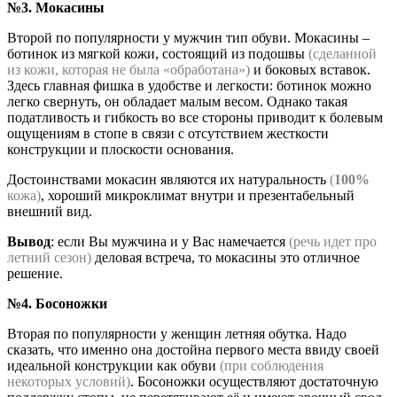
№3. Мокасины
Второй по популярности у мужчин тип обуви. Мокасины –
ботинок из мягкой кожи, состоящий из подошвы
(сделанной
из кожи, которая не была «обработана»)
и боковых вставок.
Здесь главная фишка в удобстве и легкости: ботинок можно
легко свернуть, он обладает малым весом. Однако такая
податливость и гибкость во все стороны приводит к болевым
ощущениям в стопе в связи с отсутствием жесткости
конструкции и плоскости основания.
Достоинствами мокасин являются их натуральность
(
100%
кожа)
, хороший микроклимат внутри и презентабельный
внешний вид.
Вывод
: если Вы мужчина и у Вас намечается
(речь идет про
летний сезон)
деловая встреча, то мокасины это отличное
решение.
№4. Босоножки
Вторая по популярности у женщин летняя обутка. Надо
сказать, что именно она достойна первого места ввиду своей
идеальной конструкции как обуви
(при соблюдения
некоторых условий)
. Босоножки осуществляют достаточную