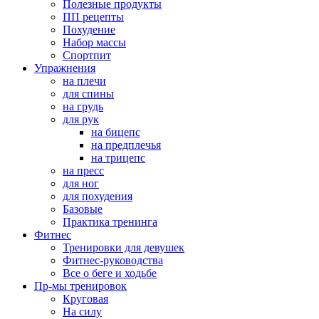
Полезные продукты
ПП рецепты
Похудение
Набор массы
Спортпит
Упражнения
на плечи
для спины
на грудь
для рук
на бицепс
на предплечья
на трицепс
на пресс
для ног
для похудения
Базовые
Практика тренинга
Фитнес
Тренировки для девушек
Фитнес-руководства
Все о беге и ходьбе
Пр-мы тренировок
Круговая
На силу