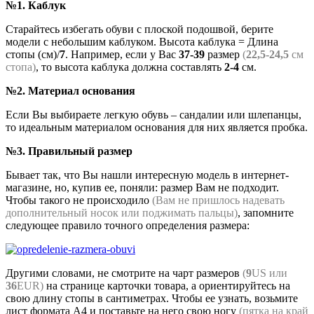
№1. Каблук
Старайтесь избегать обуви с плоской подошвой, берите
модели с небольшим каблуком. Высота каблука = Длина
стопы (см)/
7
. Например, если у Вас
37-39
размер
(
22,5-24,5
см
стопа)
, то высота каблука должна составлять
2-4
см.
№2. Материал основания
Если Вы выбираете легкую обувь – сандалии или шлепанцы,
то идеальным материалом основания для них является пробка.
№3. Правильный размер
Бывает так, что Вы нашли интересную модель в интернет-
магазине, но, купив ее, поняли: размер Вам не подходит.
Чтобы такого не происходило
(Вам не пришлось надевать
дополнительный носок или поджимать пальцы)
, запомните
следующее правило точного определения размера:
Другими словами, не смотрите на чарт размеров
(
9
US или
36
EUR)
на странице карточки товара, а ориентируйтесь на
свою длину стопы в сантиметрах. Чтобы ее узнать, возьмите
лист формата А4 и поставьте на него свою ногу
(пятка на край