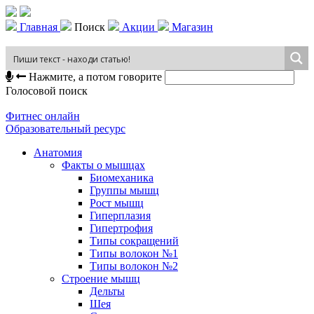
Главная
Поиск
Акции
Магазин
Нажмите, а потом говорите
Голосовой поиск
Фитнес онлайн
Образовательный ресурс
Анатомия
Факты о мышцах
Биомеханика
Группы мышц
Рост мышц
Гиперплазия
Гипертрофия
Типы сокращений
Типы волокон №1
Типы волокон №2
Строение мышц
Дельты
Шея