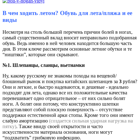
В чем ходить летом? Обувь для лета/пляжа и ее
виды
Несмотря на столь большой перечень причин болей в ногах,
самый существенный вклад вносит неправильно подобранная
обувь. Ведь именно в ней человек находится большую часть
дня. В этом ключе рассмотрим основные летние обутки и те
“ништяки”, которые они скрывают.
№1. Шлепанцы, сланцы, вьетнамки
Ну, какому русскому не знакомы походы на вещевой/
блошиный рынок и покупка китайских шлепанцев за
3
рубля?
Они и легкие, и быстро надеваются, и дешевые - идеально
подходят для лета, однако все их положительные качества
перевешивает одно отрицательное – от них сильно болят
ноги. А болят они потому, что конструктивно шлепки
представляют собой плоскую поверхность – отсутствие
поддержки естественной арки стопы. Кроме того они имеют
слабую амортизацию
(создается сильная ударная нагрузка на
пятку)
. Также ввиду своей открытости и часто
искусственности материала основания, ноги могут
“подхватить” грибковую инфекцию.