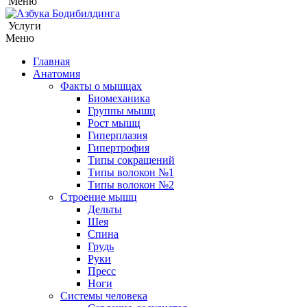
Меню
Услуги
Меню
Главная
Анатомия
Факты о мышцах
Биомеханика
Группы мышц
Рост мышц
Гиперплазия
Гипертрофия
Типы сокращений
Типы волокон №1
Типы волокон №2
Строение мышц
Дельты
Шея
Спина
Грудь
Руки
Пресс
Ноги
Системы человека