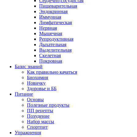
Сердечно-сосудистая
Пищеварительная
Эндокринная
Иммунная
Лимфатическая
Нервная
Мышечная
Репродуктивная
Дыхательная
Выделительная
Скелетная
Покровная
Базис знаний
Как правильно качаться
Биохимия
Новичку
Здоровье и ББ
Питание
Основы
Полезные продукты
ПП рецепты
Похудение
Набор массы
Спортпит
Упражнения