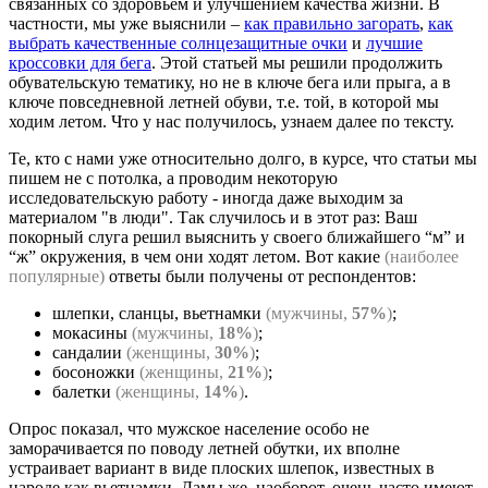
связанных со здоровьем и улучшением качества жизни. В
частности, мы уже выяснили –
как правильно загорать
,
как
выбрать качественные солнцезащитные очки
и
лучшие
кроссовки для бега
. Этой статьей мы решили продолжить
обувательскую тематику, но не в ключе бега или прыга, а в
ключе повседневной летней обуви, т.е. той, в которой мы
ходим летом. Что у нас получилось, узнаем далее по тексту.
Те, кто с нами уже относительно долго, в курсе, что статьи мы
пишем не с потолка, а проводим некоторую
исследовательскую работу - иногда даже выходим за
материалом "в люди". Так случилось и в этот раз: Ваш
покорный слуга решил выяснить у своего ближайшего “м” и
“ж” окружения, в чем они ходят летом. Вот какие
(наиболее
популярные)
ответы были получены от респондентов:
шлепки, сланцы, вьетнамки
(мужчины,
57%
)
;
мокасины
(мужчины,
18%
)
;
сандалии
(женщины,
30%
)
;
босоножки
(женщины,
21%
)
;
балетки
(женщины,
14%
)
.
Опрос показал, что мужское население особо не
заморачивается по поводу летней обутки, их вполне
устраивает вариант в виде плоских шлепок, известных в
народе как вьетнамки. Дамы же, наоборот, очень часто имеют