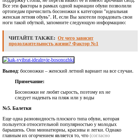
поддержку стопы, не перетягивают её и имеют арочный свод.
Все эти факторы в рамках одной вариации обуви позволили
ортопедам причислить босоножки к категории "идеальная
женская летняя обувь". И, если Вы захотели порадовать свои
ноги такой обуткой, запомните следующую информацию:
ЧИТАЙТЕ ТАКЖЕ:
От чего зависит
продолжительность жизни? Фактор №1
Вывод
: босоножки – женский летний вариант на все случаи.
Примечание:
Босоножки не любят сырость, поэтому их не
следует надевать на пляж или у воды
№5.
Балетки
Еще одна разновидность плоского типа обуви, которая
пользуется относительной популярностью у молодых
барышень. Они миниатюрны, красивы и легки. Однако
главным их огорчением является то, что
(согласно