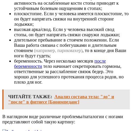
активность на ослабленные кости стопы приводят к
устойчивым болевым ощущениям в стопах;
плоскостопие. Если у человека имеется плоскостопие, то
он будет напрягать связки на внутренней стороне
лодыжки;
высокая арка/свод. Если у человека высокий свод
стопы, он будет напрягать связки снаружи лодыжки;
длительное пребывание в стоячем положении. Если
Ваша работа связана с побегушками и длительным
стоянием
(например, парикмахер)
, то в конце дня Ваши
ноги будут гудеть;
беременность. Через несколько месяцев
после
беременности
тело начинает секретировать гормоны,
ответственные за расслабление связок бедер. Это
хорошо для успешного протекания процесса родов, но
плохо для ног.
ЧИТАЙТЕ ТАКЖЕ:
Анализ состава тела: "до" и
"после" в фитнесе [Биоимпеданс]
В наглядном виде различные проблемы/паталогии с ногами
представляют собой такую картину: