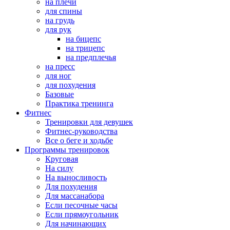
на плечи
для спины
на грудь
для рук
на бицепс
на трицепс
на предплечья
на пресс
для ног
для похудения
Базовые
Практика тренинга
Фитнес
Тренировки для девушек
Фитнес-руководства
Все о беге и ходьбе
Программы тренировок
Круговая
На силу
На выносливость
Для похудения
Для массанабора
Если песочные часы
Если прямоугольник
Для начинающих