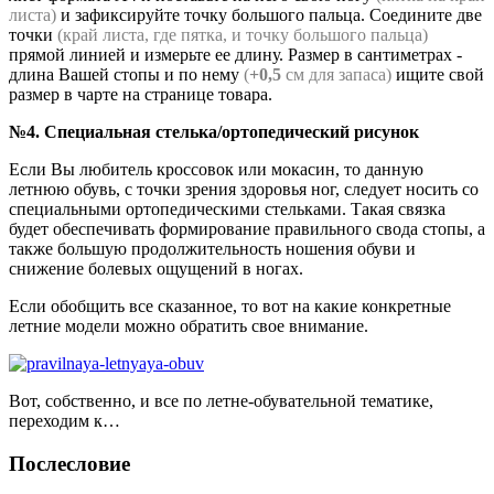
листа)
и зафиксируйте точку большого пальца. Соедините две
точки
(край листа, где пятка, и точку большого пальца)
прямой линией и измерьте ее длину. Размер в сантиметрах -
длина Вашей стопы и по нему
(
+0,5
см для запаса)
ищите свой
размер в чарте на странице товара.
№4. Специальная стелька/ортопедический рисунок
Если Вы любитель кроссовок или мокасин, то данную
летнюю обувь, с точки зрения здоровья ног, следует носить со
специальными ортопедическими стельками. Такая связка
будет обеспечивать формирование правильного свода стопы, а
также большую продолжительность ношения обуви и
снижение болевых ощущений в ногах.
Если обобщить все сказанное, то вот на какие конкретные
летние модели можно обратить свое внимание.
Вот, собственно, и все по летне-обувательной тематике,
переходим к…
Послесловие