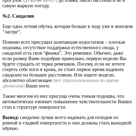
прогулок
(до
45-60
минут)
до пляжа, около бассейна и не в
самую жаркую погоду.
№2. Сандалии
Еще одна летняя обутка, которая больше в ходу уже в женском
"лагере".
Помимо всех присущих шлепанцам недостатков – плоская
подошва, отсутствие поддержки естественного свода, у
сандалий есть своя “фишка”. Это ремешки. Обычно, даже
если размер Вами подобран правильно, первую неделю Вы
будете страдать от терки ремешков. Посему, если не хотите
стереть себе ноги в кровь, не стоит первое время надевать
сандалии на большие расстояния. Или ищите модели,
абсолютно облегающие
(нет проскальзывания во время
движения)
Ваши ноги.
Также многим из них присуща очень тонкая подошва, что
автоматически означает повышение чувствительности Ваших
стоп к структуре поверхности.
Вывод:
сандалии лучше всего надевать для походов по
ровной и гладкой поверхности и они должны стать выходной
обувью.