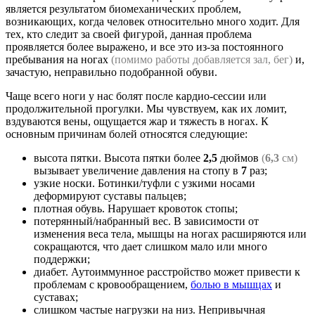
является результатом биомеханических проблем,
возникающих, когда человек относительно много ходит. Для
тех, кто следит за своей фигурой, данная проблема
проявляется более выражено, и все это из-за постоянного
пребывания на ногах
(помимо работы добавляется зал, бег)
и,
зачастую, неправильно подобранной обуви.
Чаще всего ноги у нас болят после кардио-сессии или
продолжительной прогулки. Мы чувствуем, как их ломит,
вздуваются вены, ощущается жар и тяжесть в ногах. К
основным причинам болей относятся следующие:
высота пятки. Высота пятки более
2,5
дюймов
(
6,3
см)
вызывает увеличение давления на стопу в
7
раз;
узкие носки. Ботинки/туфли с узкими носами
деформируют суставы пальцев;
плотная обувь. Нарушает кровоток стопы;
потерянный/набранный вес. В зависимости от
изменения веса тела, мышцы на ногах расширяются или
сокращаются, что дает слишком мало или много
поддержки;
диабет. Аутоиммунное расстройство может привести к
проблемам с кровообращением,
болью в мышцах
и
суставах;
слишком частые нагрузки на низ. Непривычная