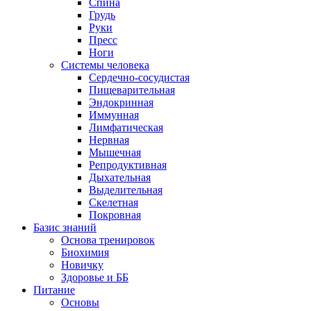
Спина
Грудь
Руки
Пресс
Ноги
Системы человека
Сердечно-сосудистая
Пищеварительная
Эндокринная
Иммунная
Лимфатическая
Нервная
Мышечная
Репродуктивная
Дыхательная
Выделительная
Скелетная
Покровная
Базис знаний
Основа тренировок
Биохимия
Новичку
Здоровье и ББ
Питание
Основы