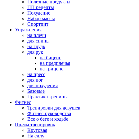
Полезные продукты
ПП рецепты
Похудение
Набор массы
Спортпит
Упражнения
на плечи
для спины
на грудь
для рук
на бицепс
на предплечья
на трицепс
на пресс
для ног
для похудения
Базовые
Практика тренинга
Фитнес
Тренировки для девушек
Фитнес-руководства
Все о беге и ходьбе
Пр-мы тренировок
Круговая
На силу