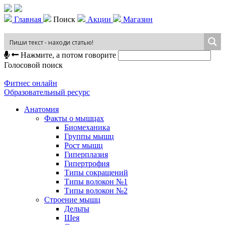
Главная
Поиск
Акции
Магазин
Нажмите, а потом говорите
Голосовой поиск
Фитнес онлайн
Образовательный ресурс
Анатомия
Факты о мышцах
Биомеханика
Группы мышц
Рост мышц
Гиперплазия
Гипертрофия
Типы сокращений
Типы волокон №1
Типы волокон №2
Строение мышц
Дельты
Шея