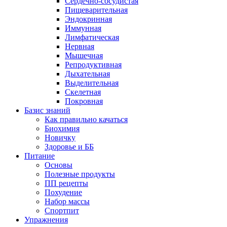
Сердечно-сосудистая
Пищеварительная
Эндокринная
Иммунная
Лимфатическая
Нервная
Мышечная
Репродуктивная
Дыхательная
Выделительная
Скелетная
Покровная
Базис знаний
Как правильно качаться
Биохимия
Новичку
Здоровье и ББ
Питание
Основы
Полезные продукты
ПП рецепты
Похудение
Набор массы
Спортпит
Упражнения