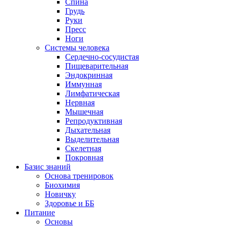
Спина
Грудь
Руки
Пресс
Ноги
Системы человека
Сердечно-сосудистая
Пищеварительная
Эндокринная
Иммунная
Лимфатическая
Нервная
Мышечная
Репродуктивная
Дыхательная
Выделительная
Скелетная
Покровная
Базис знаний
Основа тренировок
Биохимия
Новичку
Здоровье и ББ
Питание
Основы