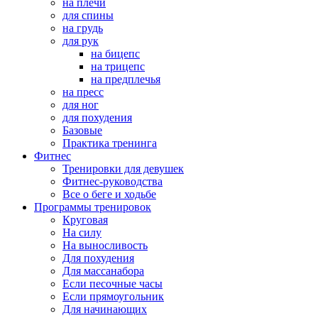
на плечи
для спины
на грудь
для рук
на бицепс
на трицепс
на предплечья
на пресс
для ног
для похудения
Базовые
Практика тренинга
Фитнес
Тренировки для девушек
Фитнес-руководства
Все о беге и ходьбе
Программы тренировок
Круговая
На силу
На выносливость
Для похудения
Для массанабора
Если песочные часы
Если прямоугольник
Для начинающих