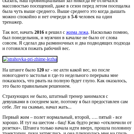
сказать, наш провинциальный зал никогда не отличался
массовостью посещений, даже в сезон перед летом посещалка
была чуть выше среднего. Выше среднего это когда дышать
можно спокойно и нет очереди в
5-6
человек на один
тренажер.
Так вот, начать
2016
я решил с
жима лежа
. Насколько помню,
был понедельник, и мужчин в качалке не было от слова
совсем. Я сделал два разминочных и два подводящих подхода
и готовился пожать рабочий вес.
На штанге было
120
кг - не ахти какой вес, но после
новогоднего застолья и где-то недельного перерыва мне
показалось, что рвать на полную будет глупо. Как оказалось,
это было правильным решением.
Страхующих не было, штатный тренер занимался с
девушками в соседнем зале, поэтому я был предоставлен сам
себе. Лег на скамью, начал жать...
Первый жим – полет нормальный, второй, …. пятый - все
хорошо. И тут на шестом - бац! Как будто резко «отключили от
розетки». Штанга только начала идти вверх, прошла половину
траектории, руки затряслись, и она плюхнулась мне на грудь.