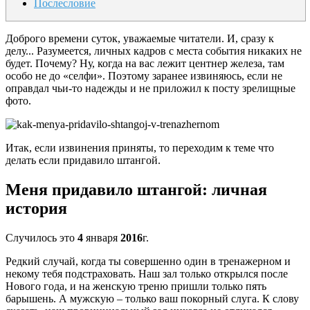
Послесловие
Доброго времени суток, уважаемые читатели. И, сразу к
делу... Разумеется, личных кадров с места события никаких не
будет. Почему? Ну, когда на вас лежит центнер железа, там
особо не до «селфи». Поэтому заранее извиняюсь, если не
оправдал чьи-то надежды и не приложил к посту зрелищные
фото.
Итак, если извинения приняты, то переходим к теме что
делать если придавило штангой.
Меня придавило штангой: личная
история
Случилось это
4
января
2016
г.
Редкий случай, когда ты совершенно один в тренажерном и
некому тебя подстраховать. Наш зал только открылся после
Нового года, и на женскую треню пришли только пять
барышень. А мужскую – только ваш покорный слуга. К слову