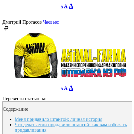
Decrease
Reset
Increase
A
A
A
font
font
size.
font
size.
size.
Дмитрий Протасов
Чаевые:
Decrease
Reset
Increase
A
A
A
font
font
size.
font
size.
Перевести статью на:
size.
Содержание
Меня придавило штангой: личная история
Что делать если придавило штангой: как вам избежать
придавливания