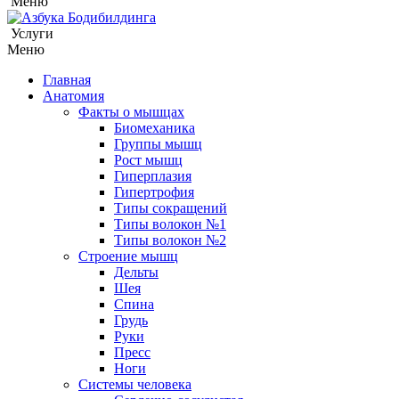
Меню
Услуги
Меню
Главная
Анатомия
Факты о мышцах
Биомеханика
Группы мышц
Рост мышц
Гиперплазия
Гипертрофия
Типы сокращений
Типы волокон №1
Типы волокон №2
Строение мышц
Дельты
Шея
Спина
Грудь
Руки
Пресс
Ноги
Системы человека