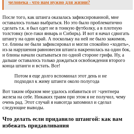
человека - что нам нужно для жизни?
После того, как штанга оказалась зафиксированной, мне
оставалось только выбраться. Но это было проблематично
сделать т.к. я был одет не в тонкую футболку, а в плотную
толстовку (все-таки январь и Сибирь). И вот я начал сдвигать
штангу на один край. А поскольку на ней не было зажимов,
т.е. блины не были зафиксировал и могли спокойно «ходить»,
из-за нарушения равновесия штанга накренилась на один бок,
и блины начали скатываться по одной стороне грифа. Ну, а
дальше оставалось только дождаться освобождения второго
конца штанги и встать. Все!
Потом я еще долго вспоминал этот день и не
подходил к жиму штанги около полугода
Вот таким образом мне удалось избавиться от >центнера
железа на себе. Никаких травм при этом я не получил, чему
очень рад. Этот случай я навсегда запомнил и сделал
следующие выводы.
Что делать если придавило штангой: как вам
избежать придавливания