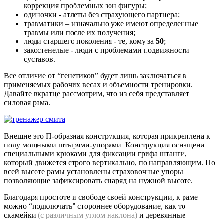
коррекция проблемных зон фигуры;
одиночки - атлеты без страхующего партнера;
травматики – изначально уже имеют определенные
травмы или после их получения;
люди старшего поколения - те, кому за
50
;
закостенелые - люди с проблемами подвижности
суставов.
Все отличие от “генетиков” будет лишь заключаться в
применяемых рабочих весах и объемности тренировки.
Давайте вкратце рассмотрим, что из себя представляет
силовая рама.
Внешне это П-образная конструкция, которая прикреплена к
полу мощными штырями-упорами. Конструкция оснащена
специальными крюками для фиксации грифа штанги,
который движется строго вертикально, по направляющим. По
всей высоте рамы установлены страховочные упоры,
позволяющие зафиксировать снаряд на нужной высоте.
Благодаря простоте и свободе своей конструкции, к раме
можно “подключать” стороннее оборудование, как то
скамейки
(с различным углом наклона)
и деревянные