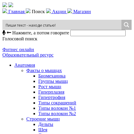
Главная
Поиск
Акции
Магазин
Нажмите, а потом говорите
Голосовой поиск
Фитнес онлайн
Образовательный ресурс
Анатомия
Факты о мышцах
Биомеханика
Группы мышц
Рост мышц
Гиперплазия
Гипертрофия
Типы сокращений
Типы волокон №1
Типы волокон №2
Строение мышц
Дельты
Шея