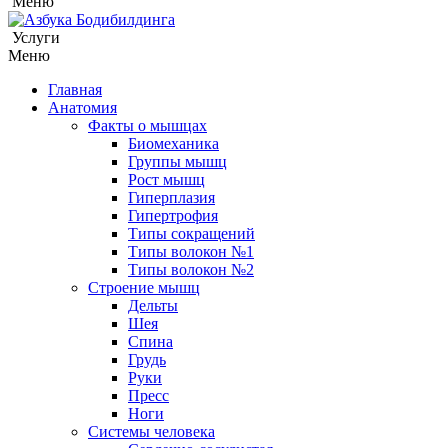
Меню
Услуги
Меню
Главная
Анатомия
Факты о мышцах
Биомеханика
Группы мышц
Рост мышц
Гиперплазия
Гипертрофия
Типы сокращений
Типы волокон №1
Типы волокон №2
Строение мышц
Дельты
Шея
Спина
Грудь
Руки
Пресс
Ноги
Системы человека