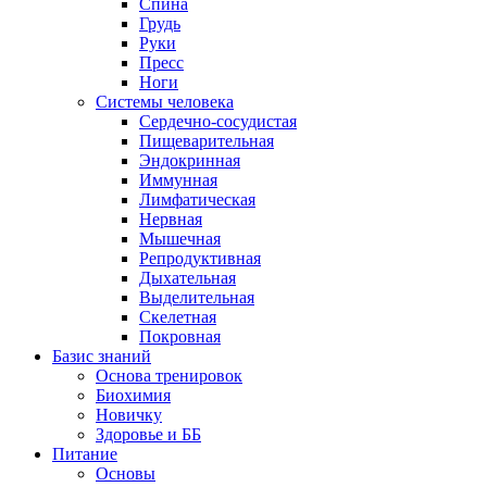
Спина
Грудь
Руки
Пресс
Ноги
Системы человека
Сердечно-сосудистая
Пищеварительная
Эндокринная
Иммунная
Лимфатическая
Нервная
Мышечная
Репродуктивная
Дыхательная
Выделительная
Скелетная
Покровная
Базис знаний
Основа тренировок
Биохимия
Новичку
Здоровье и ББ
Питание
Основы