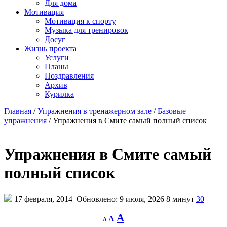
Для дома
Мотивация
Мотивация к спорту
Музыка для тренировок
Досуг
Жизнь проекта
Услуги
Планы
Поздравления
Архив
Курилка
Главная
/
Упражнения в тренажерном зале
/
Базовые
упражнения
/
Упражнения в Смите самый полный список
Упражнения в Смите самый
полный список
17 февраля, 2014
Обновлено: 9 июля, 2026
8 минут
30
Decrease
Reset
Increase
A
A
A
font
font
size.