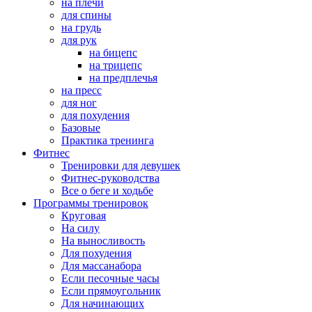
на плечи
для спины
на грудь
для рук
на бицепс
на трицепс
на предплечья
на пресс
для ног
для похудения
Базовые
Практика тренинга
Фитнес
Тренировки для девушек
Фитнес-руководства
Все о беге и ходьбе
Программы тренировок
Круговая
На силу
На выносливость
Для похудения
Для массанабора
Если песочные часы
Если прямоугольник
Для начинающих