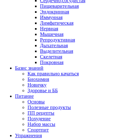
Сердечно-сосудистая
Пищеварительная
Эндокринная
Иммунная
Лимфатическая
Нервная
Мышечная
Репродуктивная
Дыхательная
Выделительная
Скелетная
Покровная
Базис знаний
Как правильно качаться
Биохимия
Новичку
Здоровье и ББ
Питание
Основы
Полезные продукты
ПП рецепты
Похудение
Набор массы
Спортпит
Упражнения