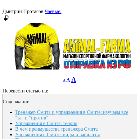
font
size.
size.
Дмитрий Протасов
Чаевые:
Decrease
Reset
Increase
A
A
A
font
font
size.
font
size.
Перевести статью на:
size.
Содержание
Тренажер Смита и упражнения в Смите: изучаем все
"за" и "против"
Упражнения в Смите: теория
В чем преимущества тренажера Смита
Упражнения в Смите: виды и варианты