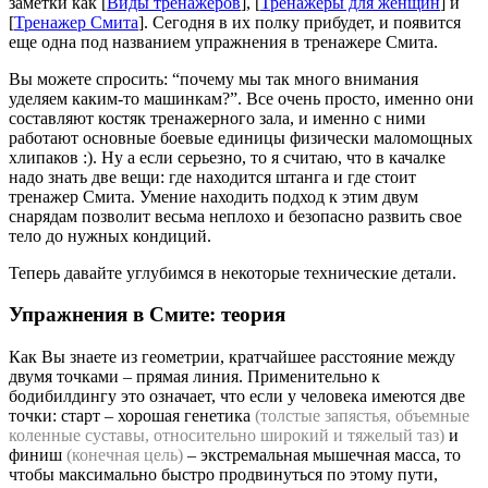
заметки как [
Виды тренажеров
], [
Тренажеры для женщин
] и
[
Тренажер Смита
]. Сегодня в их полку прибудет, и появится
еще одна под названием упражнения в тренажере Смита.
Вы можете спросить: “почему мы так много внимания
уделяем каким-то машинкам?”. Все очень просто, именно они
составляют костяк тренажерного зала, и именно с ними
работают основные боевые единицы физически маломощных
хлипаков :). Ну а если серьезно, то я считаю, что в качалке
надо знать две вещи: где находится штанга и где стоит
тренажер Смита. Умение находить подход к этим двум
снарядам позволит весьма неплохо и безопасно развить свое
тело до нужных кондиций.
Теперь давайте углубимся в некоторые технические детали.
Упражнения в Смите: теория
Как Вы знаете из геометрии, кратчайшее расстояние между
двумя точками – прямая линия. Применительно к
бодибилдингу это означает, что если у человека имеются две
точки: старт – хорошая генетика
(толстые запястья, объемные
коленные суставы, относительно широкий и тяжелый таз)
и
финиш
(конечная цель)
– экстремальная мышечная масса, то
чтобы максимально быстро продвинуться по этому пути,