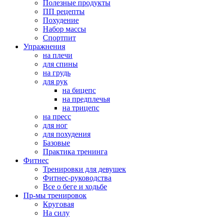
Полезные продукты
ПП рецепты
Похудение
Набор массы
Спортпит
Упражнения
на плечи
для спины
на грудь
для рук
на бицепс
на предплечья
на трицепс
на пресс
для ног
для похудения
Базовые
Практика тренинга
Фитнес
Тренировки для девушек
Фитнес-руководства
Все о беге и ходьбе
Пр-мы тренировок
Круговая
На силу