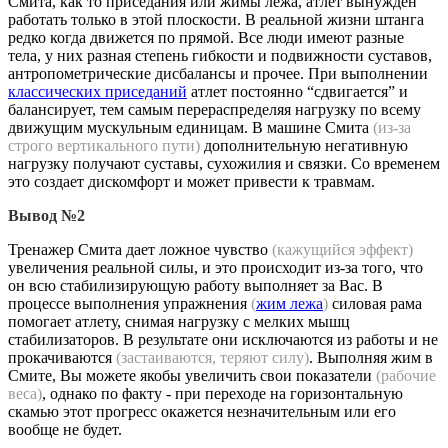
Смита, как то приседания или жимы лежа, атлет вынужден
работать только в этой плоскости. В реальной жизни штанга
редко когда движется по прямой. Все люди имеют разные
тела, у них разная степень гибкости и подвижности суставов,
антропометрические дисбалансы и прочее. При выполнении
классических приседаний
атлет постоянно “сдвигается” и
балансирует, тем самым перераспределяя нагрузку по всему
движущим мускульным единицам. В машине Смита
(из-за
строго вертикального пути)
дополнительную негативную
нагрузку получают суставы, сухожилия и связки. Со временем
это создает дискомфорт и может привести к травмам.
Вывод №2
Тренажер Смита дает ложное чувство
(кажущийся эффект)
увеличения реальной силы, и это происходит из-за того, что
он всю стабилизирующую работу выполняет за Вас. В
процессе выполнения упражнения
(
жим лежа
)
силовая рама
помогает атлету, снимая нагрузку с мелких мышц
стабилизаторов. В результате они исключаются из работы и не
прокачиваются
(застаиваются, теряют силу)
. Выполняя жим в
Смите, Вы можете якобы увеличить свои показатели
(рабочие
веса)
, однако по факту - при переходе на горизонтальную
скамью этот прогресс окажется незначительным или его
вообще не будет.