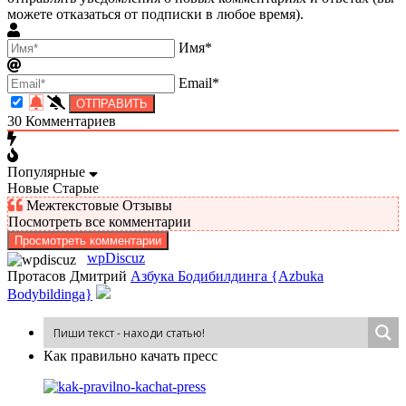
можете отказаться от подписки в любое время).
Имя*
Email*
30
Комментариев
Популярные
Новые
Старые
Межтекстовые Отзывы
Посмотреть все комментарии
Просмотреть комментарии
wpDiscuz
Протасов Дмитрий
Азбука Бодибилдинга {Azbuka
Bodybildinga}
Как пра­виль­но ка­чать пресс