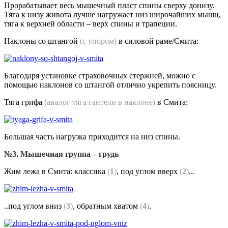
Прорабатывает весь мышечный пласт спины сверху донизу.
Тяга к низу живота лучше нагружает низ широчайших мышц,
тяга к верхней области – верх спины и трапеции.
Наклоны со штангой
(с упором)
в силовой раме/Смита:
Благодаря установке страховочных стержней, можно с
помощью наклонов со штангой отлично укрепить поясницу.
Тяга грифа
(аналог тяга гантели в наклоне)
в Смита:
Большая часть нагрузка приходится на низ спины.
№3. Мышечная группа – грудь
Жим лежа в Смита: классика
(
1
)
, под углом вверх
(
2
)
...
..под углом вниз
(
3
)
, обратным хватом
(
4
)
.