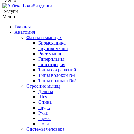
Меню
Услуги
Меню
Главная
Анатомия
Факты о мышцах
Биомеханика
Группы мышц
Рост мышц
Гиперплазия
Гипертрофия
Типы сокращений
Типы волокон №1
Типы волокон №2
Строение мышц
Дельты
Шея
Спина
Грудь
Руки
Пресс
Ноги
Системы человека