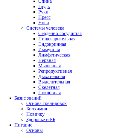
Спина
Грудь
Руки
Пресс
Ноги
Системы человека
Сердечно-сосудистая
Пищеварительная
Эндокринная
Иммунная
Лимфатическая
Нервная
Мышечная
Репродуктивная
Дыхательная
Выделительная
Скелетная
Покровная
Базис знаний
Основа тренировок
Биохимия
Новичку
Здоровье и ББ
Питание
Основы