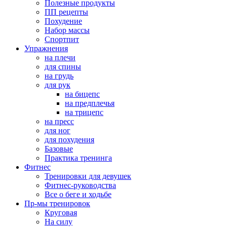
Полезные продукты
ПП рецепты
Похудение
Набор массы
Спортпит
Упражнения
на плечи
для спины
на грудь
для рук
на бицепс
на предплечья
на трицепс
на пресс
для ног
для похудения
Базовые
Практика тренинга
Фитнес
Тренировки для девушек
Фитнес-руководства
Все о беге и ходьбе
Пр-мы тренировок
Круговая
На силу