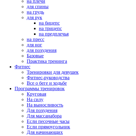
на плечи
для спины
на грудь
для рук
на бицепс
на трицепс
на предплечья
на пресс
для ног
для похудения
Базовые
Практика тренинга
Фитнес
Тренировки для девушек
Фитнес-руководства
Все о беге и ходьбе
Программы тренировок
Круговая
На силу
На выносливость
Для похудения
Для массанабора
Если песочные часы
Если прямоугольник
Для начинающих