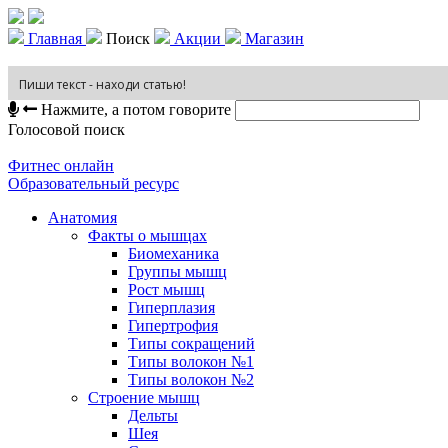
Главная
Поиск
Акции
Магазин
Нажмите, а потом говорите
Голосовой поиск
Фитнес онлайн
Образовательный ресурс
Анатомия
Факты о мышцах
Биомеханика
Группы мышц
Рост мышц
Гиперплазия
Гипертрофия
Типы сокращений
Типы волокон №1
Типы волокон №2
Строение мышц
Дельты
Шея