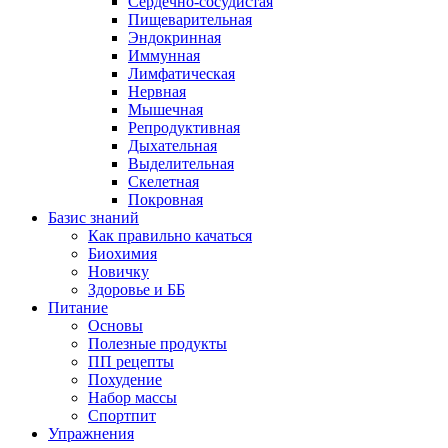
Сердечно-сосудистая
Пищеварительная
Эндокринная
Иммунная
Лимфатическая
Нервная
Мышечная
Репродуктивная
Дыхательная
Выделительная
Скелетная
Покровная
Базис знаний
Как правильно качаться
Биохимия
Новичку
Здоровье и ББ
Питание
Основы
Полезные продукты
ПП рецепты
Похудение
Набор массы
Спортпит
Упражнения