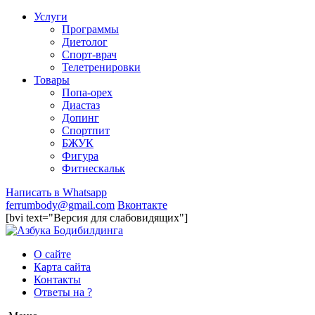
Услуги
Программы
Диетолог
Спорт-врач
Телетренировки
Товары
Попа-орех
Диастаз
Допинг
Спортпит
БЖУК
Фигура
Фитнескальк
Написать в Whatsapp
ferrumbody@gmail.com
Вконтакте
[bvi text="Версия для слабовидящих"]
О сайте
Карта сайта
Контакты
Ответы на ?