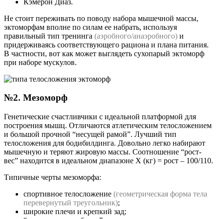
Кэмерон Диаз.
Не стоит переживать по поводу набора мышечной массы,
эктоморфам вполне по силам ее набрать, используя
правильный тип тренинга
(аэробного/анаэробного)
и
придерживаясь соответствующего рациона и плана питания.
В частности, вот как может выглядеть сухопарый эктоморф
при наборе мускулов.
№2. Мезоморф
Генетические счастливчики с идеальной платформой для
построения мышц. Отличаются атлетическим телосложением
и большой прочной “несущей рамой”. Лучший тип
телосложения для бодибилдинга. Довольно легко набирают
мышечную и теряют жировую массы. Соотношение “рост-
вес” находится в идеальном диапазоне X (кг) = рост – 100/110.
Типичные черты мезоморфа:
спортивное телосложение
(геометрическая форма тела
перевернутый треугольник)
;
широкие плечи и крепкий зад;