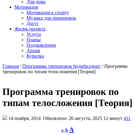
Для дома
Мотивация
Мотивация к спорту
Музыка для тренировок
Досуг
Жизнь проекта
Услуги
Планы
Поздравления
Архив
Курилка
Главная
/
Программы тренировок бодибилдинг
/
Программа
тренировок по типам телосложения [Теория]
Программа тренировок по
типам телосложения [Теория]
14 ноября, 2014
Обновлено: 26 августа, 2025
12 минут
411
Decrease
Reset
Increase
A
A
A
font
font
size.