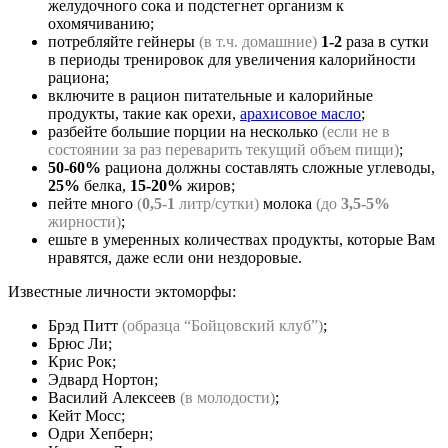
желудочного сока и подстегнет организм к
охомячиванию;
потребляйте гейнеры
(в т.ч. домашние)
1-2
раза в сутки
в периоды тренировок для увеличения калорийности
рациона;
включите в рацион питательные и калорийные
продукты, такие как орехи,
арахисовое масло
;
разбейте большие порции на несколько
(если не в
состоянии за раз переварить текущий объем пищи)
;
50-60%
рациона должны составлять сложные углеводы,
25%
белка,
15-20%
жиров;
пейте много
(
0,5-1
литр/сутки)
молока
(до
3,5-5%
жирности)
;
ешьте в умеренных количествах продукты, которые Вам
нравятся, даже если они нездоровые.
Известные личности эктоморфы:
Брэд Питт
(образца “Бойцовский клуб”)
;
Брюс Ли;
Крис Рок;
Эдвард Нортон;
Василий Алексеев
(в молодости)
;
Кейт Мосс;
Одри Хепберн;