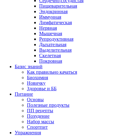
Сердечно-сосудистая
Пищеварительная
Эндокринная
Иммунная
Лимфатическая
Нервная
Мышечная
Репродуктивная
Дыхательная
Выделительная
Скелетная
Покровная
Базис знаний
Как правильно качаться
Биохимия
Новичку
Здоровье и ББ
Питание
Основы
Полезные продукты
ПП рецепты
Похудение
Набор массы
Спортпит
Упражнения