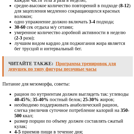
каждой части тела
3
раза в неделю;
средне-высокое количество повторений в подходе (
8-12
)
для зацепления медленно сокращающихся красных
волокон;
одно упражнение должно включать
3-4
подхода;
30-60
сек отдыха м/у сетами;
умеренное количество аэробной активности в неделю
(
2-3
раза);
лучшим видом кардио для поджигания жира является
бег трусцой и интервальный бег.
ЧИТАЙТЕ ТАКЖЕ:
Программа тренировок для
девушек по типу фигуры песочные часы
Питание для мезоморфа, советы:
рацион по нутриентам должен выглядеть так: углеводы
40-45%
;
35-40%
постный белок;
25-30%
жиров;
необходимо поддерживать анаболический рацион,
слегка увеличив суточное потребление калорий на
350-
500
ккал;
размер порции по объему должен составлять сжатый
кулак;
4-5
приемов пищи в течение дня;