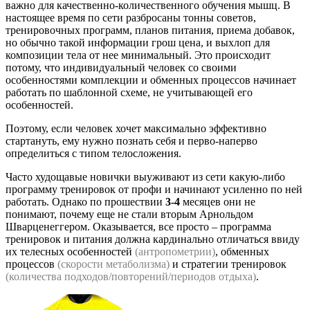
важно для качественно-количественного обучения мышц. В
настоящее время по сети разбросаны тонны советов,
тренировочных программ, планов питания, приема добавок,
но обычно такой информации грош цена, и выхлоп для
композиции тела от нее минимальный. Это происходит
потому, что индивидуальный человек со своими
особенностями комплекции и обменных процессов начинает
работать по шаблонной схеме, не учитывающей его
особенностей.
Поэтому, если человек хочет максимально эффективно
стартануть, ему нужно познать себя и перво-наперво
определиться с типом телосложения.
Часто худощавые новички выуживают из сети какую-либо
программу тренировок от профи и начинают усиленно по ней
работать. Однако по прошествии
3-4
месяцев они не
понимают, почему еще не стали вторым Арнольдом
Шварценеггером. Оказывается, все просто – программа
тренировок и питания должна кардинально отличаться ввиду
их телесных особенностей
(антропометрии)
, обменных
процессов
(скорости метаболизма)
и стратегии тренировок
(количества подходов/повторений/периодов отдыха)
.