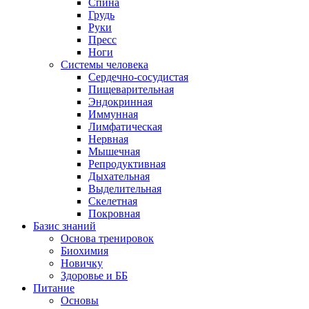
Спина
Грудь
Руки
Пресс
Ноги
Системы человека
Сердечно-сосудистая
Пищеварительная
Эндокринная
Иммунная
Лимфатическая
Нервная
Мышечная
Репродуктивная
Дыхательная
Выделительная
Скелетная
Покровная
Базис знаний
Основа тренировок
Биохимия
Новичку
Здоровье и ББ
Питание
Основы