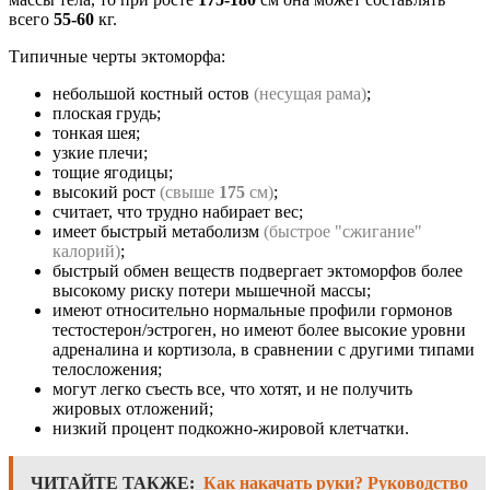
всего
55-60
кг.
Типичные черты эктоморфа:
небольшой костный остов
(несущая рама)
;
плоская грудь;
тонкая шея;
узкие плечи;
тощие ягодицы;
высокий рост
(свыше
175
см)
;
считает, что трудно набирает вес;
имеет быстрый метаболизм
(быстрое "сжигание"
калорий)
;
быстрый обмен веществ подвергает эктоморфов более
высокому риску потери мышечной массы;
имеют относительно нормальные профили гормонов
тестостерон/эстроген, но имеют более высокие уровни
адреналина и кортизола, в сравнении с другими типами
телосложения;
могут легко съесть все, что хотят, и не получить
жировых отложений;
низкий процент подкожно-жировой клетчатки.
ЧИТАЙТЕ ТАКЖЕ:
Как накачать руки? Руководство