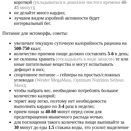
короткой
(укладываться в диапазон чистого времени
40-
45
минут)
;
не делайте много кардио;
лучшим видом аэробной активности будет
интервальный бег.
Питание для эктоморфа, советы:
увеличьте текущую суточную калорийность рациона на
500-750
ккал;
количество приемов пищи должно составлять
5-6
в день;
не склонны хранить
(откладывать в виде запасов)
те или
иные питательные вещества и могут испытывать
дефицит в них;
спортивное питание – гейнеры на простых/сложных
углеводах
(Weider MegaMass, Optimum Nutrition Serious
Mass)
;
чтобы набрать вес, необходимо потреблять большое
количество калорий;
теряет жир легко, поэтому нет необходимости
выполнять кардио по
3-4
раза в неделю;
прием пищи за
40-60
минут перед сном для
предотвращения мышечного распада ночью.
для поглощения такого количества пищи выпивайте за
30
минут до еды
1.5
стакана воды, это усилит выделение