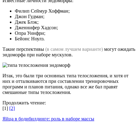
Известные личности эндоморфы:
Филип Сеймур Хоффман;
Джон Гудман;
Джек Блэк;
Дженнифер Хадсон;
Опра Уинфри;
Бейонс Ноулз.
Такие перспективы
(в самом лучшем варианте)
могут ожидать
эндоморфа при наборе мускулов.
Итак, это были три основных типа телосложения, и хотя от
них и отталкиваются при составлении тренировочных
программ и планов питания, однако все же бал правят
смешанные типы телосложения.
Продолжить чтение:
[1]
[2]
Яйца в бодибилдинге: роль в наборе массы