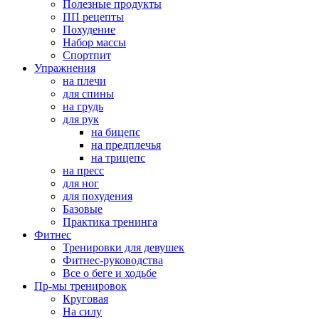
Полезные продукты
ПП рецепты
Похудение
Набор массы
Спортпит
Упражнения
на плечи
для спины
на грудь
для рук
на бицепс
на предплечья
на трицепс
на пресс
для ног
для похудения
Базовые
Практика тренинга
Фитнес
Тренировки для девушек
Фитнес-руководства
Все о беге и ходьбе
Пр-мы тренировок
Круговая
На силу