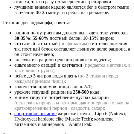
отдыха, так и сразу по завершении тренировки;
лучшими видами кардио являются бег в быстром темпе
в течении
30-35
минут и гребля на тренажере.
Питание для эндоморфа, советы:
рацион по нутриентам должен выглядеть так: углеводы
30-35%
;
55-60%
постный белок;
10-15%
жиров;
это самый затратный
(по финансам)
тип телосложения
т.к. постный белок составляет львиную долю рациона, а
он стоит недешево;
включите в рацион цельнозерновые продукты;
ешьте много овощей и клетчатки
(продается в аптеках, в
т.ч. в виде отрубей)
;
пейте до
3
литров воды в день
(по
2
стакана перед
каждым приемом пищи)
;
количество приемов пищи в день
5-7
;
урежьте текущий рацион на
250-500
ккал;
минимизируйте потребление пустых калорий
(исключить продукты, которые дают энергию только на
кратковременный период - сладости, сахар)
;
спортивное питание
жиросжигатели – Lipo 6 (Nutrex),
Hydroxycat hardcore elite (Muscle Tech); комплекс
витаминов и минералов – Animal Pak.