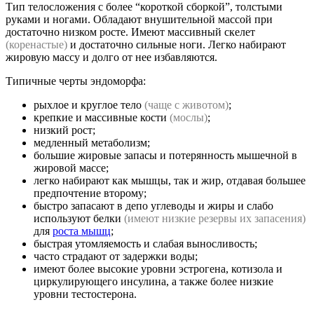
Тип телосложения с более “короткой сборкой”, толстыми
руками и ногами. Обладают внушительной массой при
достаточно низком росте. Имеют массивный скелет
(коренастые)
и достаточно сильные ноги. Легко набирают
жировую массу и долго от нее избавляются.
Типичные черты эндоморфа:
рыхлое и круглое тело
(чаще с животом)
;
крепкие и массивные кости
(мослы)
;
низкий рост;
медленный метаболизм;
большие жировые запасы и потерянность мышечной в
жировой массе;
легко набирают как мышцы, так и жир, отдавая большее
предпочтение второму;
быстро запасают в депо углеводы и жиры и слабо
используют белки
(имеют низкие резервы их запасения)
для
роста мышц
;
быстрая утомляемость и слабая выносливость;
часто страдают от задержки воды;
имеют более высокие уровни эстрогена, котизола и
циркулирующего инсулина, а также более низкие
уровни тестостерона.