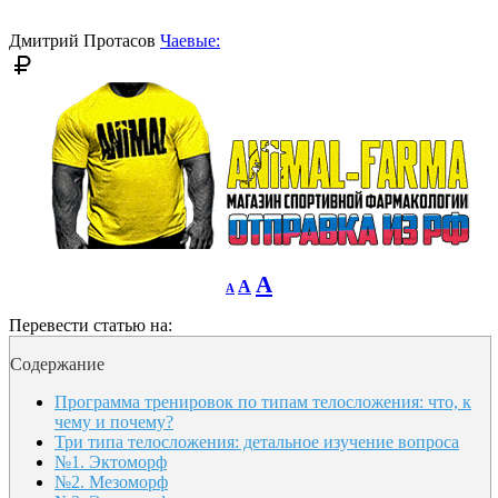
font
size.
size.
Дмитрий Протасов
Чаевые:
Decrease
Reset
Increase
A
A
A
font
font
size.
font
size.
Перевести статью на:
size.
Содержание
Программа тренировок по типам телосложения: что, к
чему и почему?
Три типа телосложения: детальное изучение вопроса
№1. Эктоморф
№2. Мезоморф