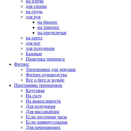
на плечи
для спины
на грудь
для рук
на бицепс
на трицепс
на предплечья
на пресс
для ног
для похудения
Базовые
Практика тренинга
Фитнес
Тренировки для девушек
Фитнес-руководства
Все о беге и ходьбе
Программы тренировок
Круговая
На силу
На выносливость
Для похудения
Для массанабора
Если песочные часы
Если прямоугольник
Для начинающих