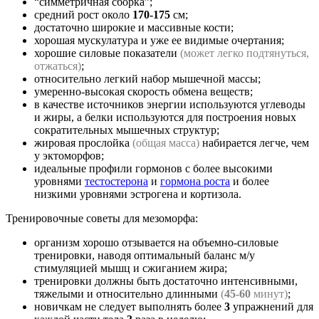
“симметричная сборка”;
средний рост около
170-175
см;
достаточно широкие и массивные кости;
хорошая мускулатура и уже ее видимые очертания;
хорошие силовые показатели
(может легко подтянуться,
отжаться)
;
относительно легкий набор мышечной массы;
умеренно-высокая скорость обмена веществ;
в качестве источников энергии используются углеводы
и жиры, а белки используются для построения новых
сократительных мышечных структур;
жировая прослойка
(общая масса)
набирается легче, чем
у эктоморфов;
идеальные профили гормонов с более высокими
уровнями
тестостерона
и
гормона роста
и более
низкими уровнями эстрогена и кортизола.
Тренировочные советы для мезоморфа:
организм хорошо отзывается на объемно-силовые
тренировки, наводя оптимальный баланс м/у
стимуляцией мышц и сжиганием жира;
тренировки должны быть достаточно интенсивными,
тяжелыми и относительно длинными
(
45-60
минут)
;
новичкам не следует выполнять более
3
упражнений для