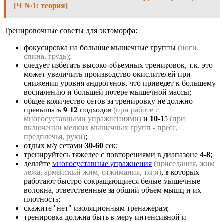
[Ч №1: теория]
Тренировочные советы для эктоморфа:
фокусировка на большие мышечные группы
(ноги,
спина, грудь)
;
следует избегать высоко-объемных тренировок, т.к. это
может увеличить производство окислителей при
снижении уровня андрогенов, что приведет к большему
воспалению и большей потере мышечной массы;
общее количество сетов за тренировку не должно
превышать
9-12
подходов
(при работе с
многосуставными упражнениями)
и
10-15
(при
включении мелких мышечных групп - пресс,
предплечья, руки)
;
отдых м/у сетами
30-60
сек;
тренируйтесь тяжелее с повторениями в диапазоне
4-8
;
делайте
многосуставные упражнения
(приседания, жим
лежа, армейский жим, отжимания, тяги)
, в которых
работают быстро сокращающиеся белые мышечные
волокна, ответственные за общий объем мышц и их
плотность;
скажите "нет" изоляционным тренажерам;
тренировка должна быть в меру интенсивной и