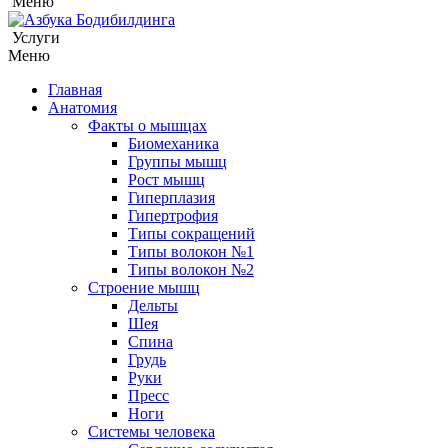
Меню
Услуги
Меню
Главная
Анатомия
Факты о мышцах
Биомеханика
Группы мышц
Рост мышц
Гиперплазия
Гипертрофия
Типы сокращений
Типы волокон №1
Типы волокон №2
Строение мышц
Дельты
Шея
Спина
Грудь
Руки
Пресс
Ноги
Системы человека