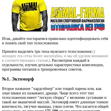
Итак, давайте постараемся правильно идентифицировать себя
и понять свой тип телосложения.
Принято выделять три типа мужского телосложения
(у
женщин эта сетка более масштабна, и мы ей уделим внимание
в соответствующих статьях)
. Рассмотрим каждый в
отдельности, изучив детально характеристики комплекции,
программы питания и тренировочных советов.
№1. Эктоморф
Второе название "хардгейнер" или тощий парень или, как
злые языки их называют, дрыщи. Чаще всего этот тип
телосложения имеет “легкую сборку” с мелкими суставами и
такой же мышечной массой. Эктоморф имеет длинные тонкие
конечности, тягучие мышцы, узкие плечи. Что касается общей
массы тела, то при росте
175-180
см она может составлять