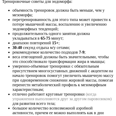
Тренировочные советы для эндоморфа:
объемность тренировок должна быть меньше, чем у
мезоморфа;
перетренированность для этого типа может привести к
потере мышечной массы, воспалению и увеличению
эндоморфных тенденций;
продолжительность одного занятия должна
укладываться в
65-75
минут;
диапазон повторений
15+
;
30-40
секунд отдыха м/у сетами;
рекомендуемое количество подходов
7-9
;
веса отягощений должны быть значительными, чтобы
это способствовало трансформации жира в мышцы;
умеренно-объемные тренировки с обязательным
присутствием многосуставных движений с акцентом на
начало тренировок помогут увеличить мышечную массу
при одновременном снижении жировой массы, помогая
перенести метаболический профиль к мезоморфным
характеристикам;
отлично работают круговые тренировки
(когда
упражнения выполняются друг за другом паровозиком)
для развития всего тела;
большое количество всевозможной аэробной
активности, причем ее можно выполнять как в дни