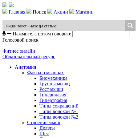
Главная
Поиск
Акции
Магазин
Нажмите, а потом говорите
Голосовой поиск
Фитнес онлайн
Образовательный ресурс
Анатомия
Факты о мышцах
Биомеханика
Группы мышц
Рост мышц
Гиперплазия
Гипертрофия
Типы сокращений
Типы волокон №1
Типы волокон №2
Строение мышц
Дельты
Шея