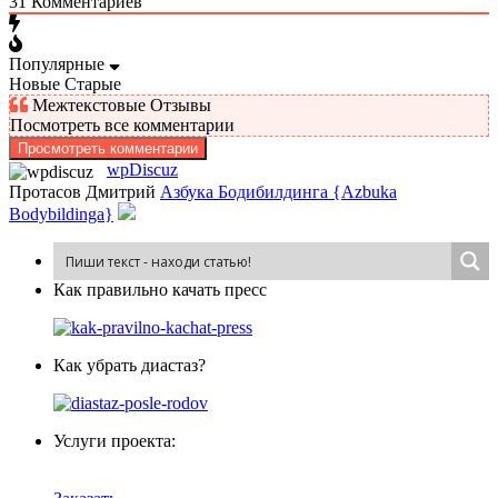
31
Комментариев
Популярные
Новые
Старые
Межтекстовые Отзывы
Посмотреть все комментарии
Просмотреть комментарии
wpDiscuz
Протасов Дмитрий
Азбука Бодибилдинга {Azbuka
Bodybildinga}
Как пра­виль­но ка­чать пресс
Как убрать диастаз?
Услуги проекта: