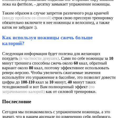
лежа на фитболе, - десятку замыкает упражнение ножницы.
Таким образом в случае запретов различного рода кранчей
(ввиду проблем со спиной)
строя свою прессную тренировку
обязательно включите в нее ножницы и велосипед, а также
каток не забудьте :).
Как используя ножницы сжечь больше
калорий?
Следующая информация будет полезна для желающих
похудеть
(в частности девушек)
. Сами по себе ножницы за
10
минут тренинга способны сжечь около
60
ккал, обратный
вариант около
80
ккал, поэтому эффективнее использовать
реверс-версию. Чтобы увеличить сжигаемые значения
используйте это упражнение в бассейне, это позволит довести
цифры до
100-110
ккал за
10
минут,
40
минут таких
телодвижений и вот Вам полноценный эффект
(по
затрачиванию калорий)
как от силовой тренировки.
Послесловие
Сегодня мы познакомились с упражнением ножницы, а это
значит, что в нашем арсенале по изменению себя любимого,