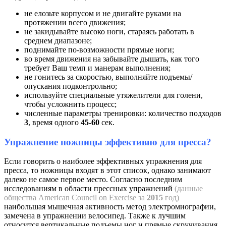
не елозьте корпусом и не двигайте руками на
протяжении всего движения;
не закидывайте высоко ноги, стараясь работать в
среднем диапазоне;
поднимайте по-возможности прямые ноги;
во время движения на забывайте дышать, как того
требует Ваш темп и манерам выполнения;
не гонитесь за скоростью, выполняйте подъемы/
опускания подконтрольно;
используйте специальные утяжелители для голени,
чтобы усложнить процесс;
численные параметры тренировки: количество подходов
3
, время одного
45-60
сек.
Упражнение ножницы эффективно для пресса?
Если говорить о наиболее эффективных упражнения для
пресса, то ножницы входят в этот список, однако занимают
далеко не самое первое место. Согласно последним
исследованиям в области прессных упражнений
(данные
общества American Council on Exercise за
2015
год)
наибольшая мышечная активность метод электромиографии,
замечена в упражнении велосипед. Также к лучшим
относится вертикальные подъемы ног и прямые скручивания