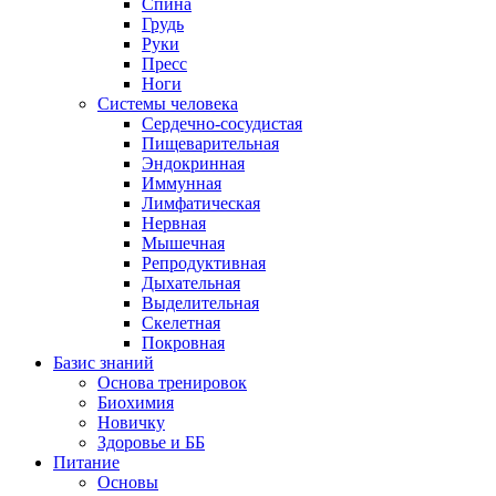
Спина
Грудь
Руки
Пресс
Ноги
Системы человека
Сердечно-сосудистая
Пищеварительная
Эндокринная
Иммунная
Лимфатическая
Нервная
Мышечная
Репродуктивная
Дыхательная
Выделительная
Скелетная
Покровная
Базис знаний
Основа тренировок
Биохимия
Новичку
Здоровье и ББ
Питание
Основы