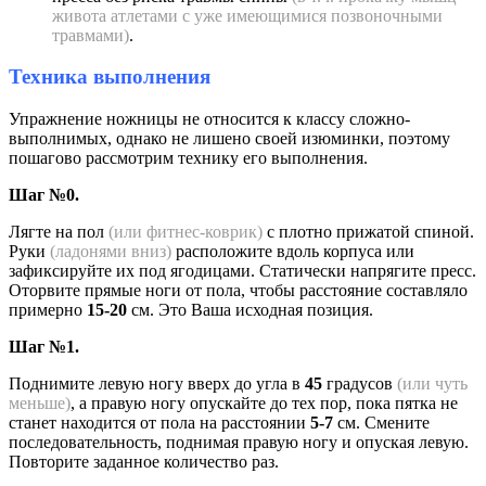
живота атлетами с уже имеющимися позвоночными
травмами)
.
Техника выполнения
Упражнение ножницы не относится к классу сложно-
выполнимых, однако не лишено своей изюминки, поэтому
пошагово рассмотрим технику его выполнения.
Шаг №0.
Лягте на пол
(или фитнес-коврик)
с плотно прижатой спиной.
Руки
(ладонями вниз)
расположите вдоль корпуса или
зафиксируйте их под ягодицами. Статически напрягите пресс.
Оторвите прямые ноги от пола, чтобы расстояние составляло
примерно
15-20
см. Это Ваша исходная позиция.
Шаг №1.
Поднимите левую ногу вверх до угла в
45
градусов
(или чуть
меньше)
, а правую ногу опускайте до тех пор, пока пятка не
станет находится от пола на расстоянии
5-7
см. Смените
последовательность, поднимая правую ногу и опуская левую.
Повторите заданное количество раз.