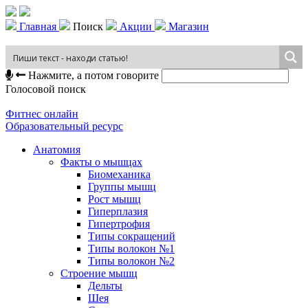
Главная
Поиск
Акции
Магазин
Нажмите, а потом говорите
Голосовой поиск
Фитнес онлайн
Образовательный ресурс
Анатомия
Факты о мышцах
Биомеханика
Группы мышц
Рост мышц
Гиперплазия
Гипертрофия
Типы сокращений
Типы волокон №1
Типы волокон №2
Строение мышц
Дельты
Шея