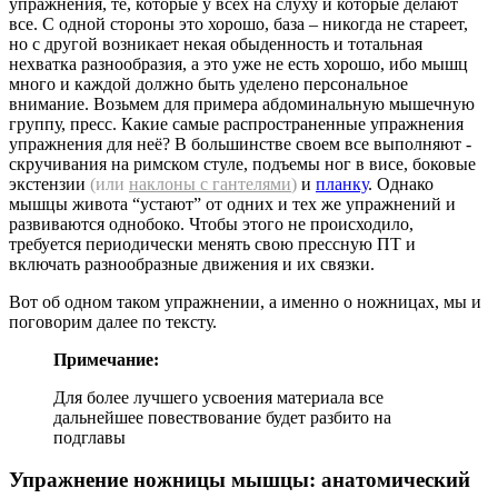
упражнения, те, которые у всех на слуху и которые делают
все. С одной стороны это хорошо, база – никогда не стареет,
но с другой возникает некая обыденность и тотальная
нехватка разнообразия, а это уже не есть хорошо, ибо мышц
много и каждой должно быть уделено персональное
внимание. Возьмем для примера абдоминальную мышечную
группу, пресс. Какие самые распространенные упражнения
упражнения для неё? В большинстве своем все выполняют -
скручивания на римском стуле, подъемы ног в висе, боковые
экстензии
(или
наклоны с гантелями
)
и
планку
. Однако
мышцы живота “устают” от одних и тех же упражнений и
развиваются однобоко. Чтобы этого не происходило,
требуется периодически менять свою прессную ПТ и
включать разнообразные движения и их связки.
Вот об одном таком упражнении, а именно о ножницах, мы и
поговорим далее по тексту.
Примечание:
Для более лучшего усвоения материала все
дальнейшее повествование будет разбито на
подглавы
Упражнение ножницы мышцы: анатомический