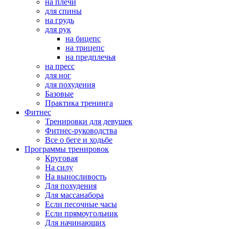
на плечи
для спины
на грудь
для рук
на бицепс
на трицепс
на предплечья
на пресс
для ног
для похудения
Базовые
Практика тренинга
Фитнес
Тренировки для девушек
Фитнес-руководства
Все о беге и ходьбе
Программы тренировок
Круговая
На силу
На выносливость
Для похудения
Для массанабора
Если песочные часы
Если прямоугольник
Для начинающих