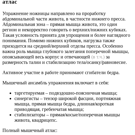
атлас
Упражнение ножницы направлено на проработку
абдоминальной части живота, в частности нижнего пресса.
Абдоминальная зона – прямая мышца живота, это один
регион и некорректно говорить о верхних/нижних кубиках.
Такая условность принята для упрощения и более наглядного
понимания. Помимо нижних кубиков, нагрузка также
приходится на средний/верхний отделы пресса. Особенно
важна роль мышца глубокого залегания поперечной мышцы,
опоясывающей весь корпус и отвечающей
(в т.ч.)
за
размерность талии и стабилизацию тела/осанку/равновесие.
Активное участие в работе принимают сгибатели бедра.
Мышечный ансамбль упражнения включает в себя:
таргетируемая – подвздошно-поясничная мышца;
синергисты – тензор широкой фасции, портняжная
мышца, прямая мышца бедра, длинная/короткая
приводящая, гребенчатая мышца;
стабилизаторы – прямая/косые/поперечная мышцы
живота, квадрицепс.
Полный мышечный атлас: