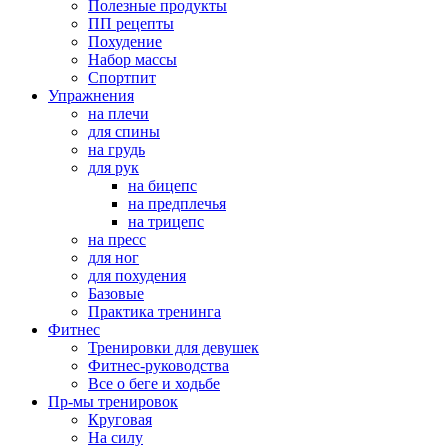
Полезные продукты
ПП рецепты
Похудение
Набор массы
Спортпит
Упражнения
на плечи
для спины
на грудь
для рук
на бицепс
на предплечья
на трицепс
на пресс
для ног
для похудения
Базовые
Практика тренинга
Фитнес
Тренировки для девушек
Фитнес-руководства
Все о беге и ходьбе
Пр-мы тренировок
Круговая
На силу