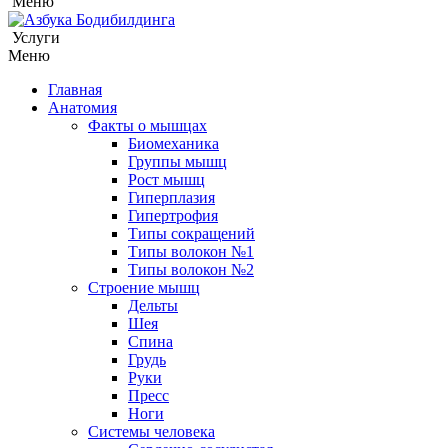
Меню
Услуги
Меню
Главная
Анатомия
Факты о мышцах
Биомеханика
Группы мышц
Рост мышц
Гиперплазия
Гипертрофия
Типы сокращений
Типы волокон №1
Типы волокон №2
Строение мышц
Дельты
Шея
Спина
Грудь
Руки
Пресс
Ноги
Системы человека