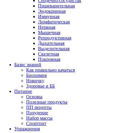
Сердечно-сосудистая
Пищеварительная
Эндокринная
Иммунная
Лимфатическая
Нервная
Мышечная
Репродуктивная
Дыхательная
Выделительная
Скелетная
Покровная
Базис знаний
Как правильно качаться
Биохимия
Новичку
Здоровье и ББ
Питание
Основы
Полезные продукты
ПП рецепты
Похудение
Набор массы
Спортпит
Упражнения