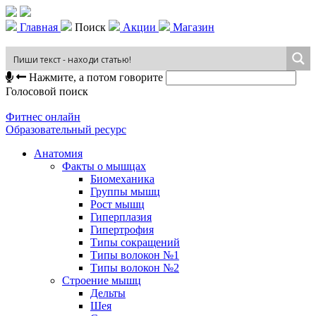
Главная
Поиск
Акции
Магазин
Нажмите, а потом говорите
Голосовой поиск
Фитнес онлайн
Образовательный ресурс
Анатомия
Факты о мышцах
Биомеханика
Группы мышц
Рост мышц
Гиперплазия
Гипертрофия
Типы сокращений
Типы волокон №1
Типы волокон №2
Строение мышц
Дельты
Шея