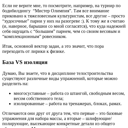
Если не верите мне, то посмотрите, например, на турнир по
бодибилдингу “Мистер Олимпия”. Там все внимание
приковано к тяжеловесным культуристам, все другие – просто
“худосочные” парни у них на разогреве :). К тому же я считаю
(и, наверное, барышни со мной согласятся), что куда надежней
себя ощущать с “большим” парнем, чем со своим весовым и
“комплекционным” ровесником.
Итак, основной вектор задан, а это значит, что пора
переходить от лирики к физике.
База VS изоляция
Думаю, Вы знаете, что в дисциплине телостроительства
существуют различные виды упражнений, которые можно
разделить на:
многосуставные – работа со штангой, свободным весом,
весом собственного тела;
изолированные – работа на тренажерах, блоках, рамах.
Отличаются они друг от друга тем, что первые – это базовые
упражнения для набора массы, а вторые – шлифующие/
полирующие, высекающие конкретные детали из общего