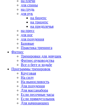
на плечи
для спины
на грудь
для рук
на бицепс
на трицепс
на предплечья
на пресс
для ног
для похудения
Базовые
Практика тренинга
Фитнес
Тренировки для девушек
Фитнес-руководства
Все о беге и ходьбе
Программы тренировок
Круговая
На силу
На выносливость
Для похудения
Для массанабора
Если песочные часы
Если прямоугольник
Для начинающих