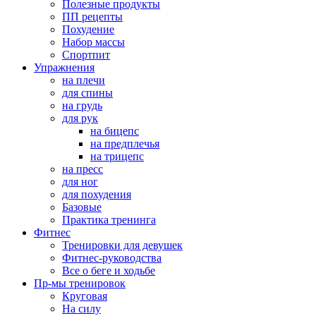
Полезные продукты
ПП рецепты
Похудение
Набор массы
Спортпит
Упражнения
на плечи
для спины
на грудь
для рук
на бицепс
на предплечья
на трицепс
на пресс
для ног
для похудения
Базовые
Практика тренинга
Фитнес
Тренировки для девушек
Фитнес-руководства
Все о беге и ходьбе
Пр-мы тренировок
Круговая
На силу