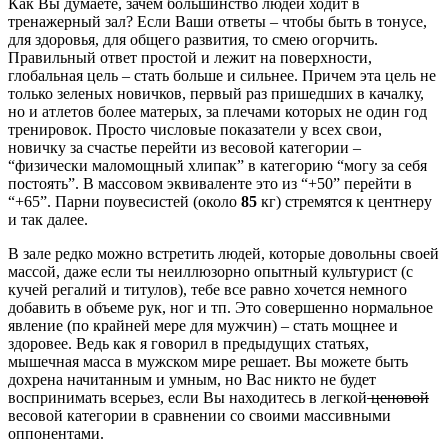
Как Вы думаете, зачем большинство людей ходит в
тренажерный зал? Если Ваши ответы – чтобы быть в тонусе,
для здоровья, для общего развития, то смею огорчить.
Правильный ответ простой и лежит на поверхности,
глобальная цель – стать больше и сильнее. Причем эта цель не
только зеленых новичков, первый раз пришедших в качалку,
но и атлетов более матерых, за плечами которых не один год
тренировок. Просто числовые показатели у всех свои,
новичку за счастье перейти из весовой категории –
“физически маломощный хлипак” в категорию “могу за себя
постоять”. В массовом эквиваленте это из “+50” перейти в
“+65”. Парни поувесистей (около
85
кг) стремятся к центнеру
и так далее.
В зале редко можно встретить людей, которые довольны своей
массой, даже если ты неиллюзорно опытный культурист (с
кучей регалий и титулов), тебе все равно хочется немного
добавить в объеме рук, ног и тп. Это совершенно нормальное
явление (по крайней мере для мужчин) – стать мощнее и
здоровее. Ведь как я говорил в предыдущих статьях,
мышечная масса в мужском мире решает. Вы можете быть
дохрена начитанным и умным, но Вас никто не будет
воспринимать всерьез, если Вы находитесь в легкой
ценовой
весовой категории в сравнении со своими массивными
оппонентами.