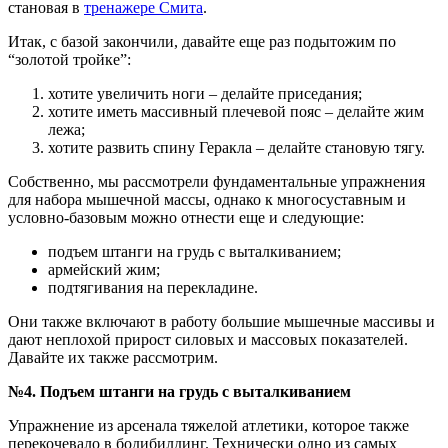
становая в
тренажере Смита
.
Итак, с базой закончили, давайте еще раз подытожим по
“золотой тройке”:
хотите увеличить ноги – делайте приседания;
хотите иметь массивный плечевой пояс – делайте жим
лежа;
хотите развить спину Геракла – делайте становую тягу.
Собственно, мы рассмотрели фундаментальные упражнения
для набора мышечной массы, однако к многосуставным и
условно-базовым можно отнести еще и следующие:
подъем штанги на грудь с выталкиванием;
армейский жим;
подтягивания на перекладине.
Они также включают в работу большие мышечные массивы и
дают неплохой прирост силовых и массовых показателей.
Давайте их также рассмотрим.
№4. Подъем штанги на грудь с выталкиванием
Упражнение из арсенала тяжелой атлетики, которое также
перекочевало в бодибилдинг. Технически одно из самых