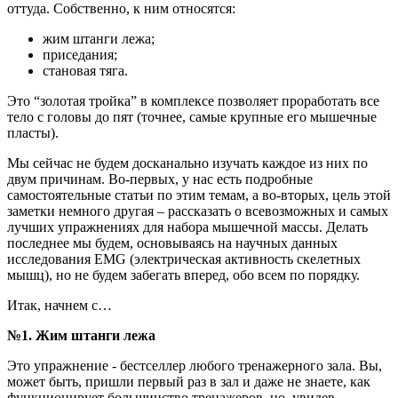
оттуда. Собственно, к ним относятся:
жим штанги лежа;
приседания;
становая тяга.
Это “золотая тройка” в комплексе позволяет проработать все
тело с головы до пят (точнее, самые крупные его мышечные
пласты).
Мы сейчас не будем досканально изучать каждое из них по
двум причинам. Во-первых, у нас есть подробные
самостоятельные статьи по этим темам, а во-вторых, цель этой
заметки немного другая – рассказать о всевозможных и самых
лучших упражнениях для набора мышечной массы. Делать
последнее мы будем, основываясь на научных данных
исследования EMG (электрическая активность скелетных
мышц), но не будем забегать вперед, обо всем по порядку.
Итак, начнем с…
№1. Жим штанги лежа
Это упражнение - бестселлер любого тренажерного зала. Вы,
может быть, пришли первый раз в зал и даже не знаете, как
функционирует большинство тренажеров, но, увидев