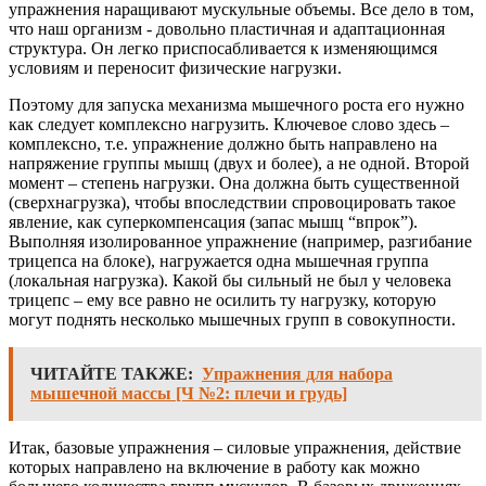
упражнения наращивают мускульные объемы. Все дело в том,
что наш организм - довольно пластичная и адаптационная
структура. Он легко приспосабливается к изменяющимся
условиям и переносит физические нагрузки.
Поэтому для запуска механизма мышечного роста его нужно
как следует комплексно нагрузить. Ключевое слово здесь –
комплексно, т.е. упражнение должно быть направлено на
напряжение группы мышц (двух и более), а не одной. Второй
момент – степень нагрузки. Она должна быть существенной
(сверхнагрузка), чтобы впоследствии спровоцировать такое
явление, как суперкомпенсация (запас мышц “впрок”).
Выполняя изолированное упражнение (например, разгибание
трицепса на блоке), нагружается одна мышечная группа
(локальная нагрузка). Какой бы сильный не был у человека
трицепс – ему все равно не осилить ту нагрузку, которую
могут поднять несколько мышечных групп в совокупности.
ЧИТАЙТЕ ТАКЖЕ:
Упражнения для набора
мышечной массы [Ч №2: плечи и грудь]
Итак, базовые упражнения – силовые упражнения, действие
которых направлено на включение в работу как можно