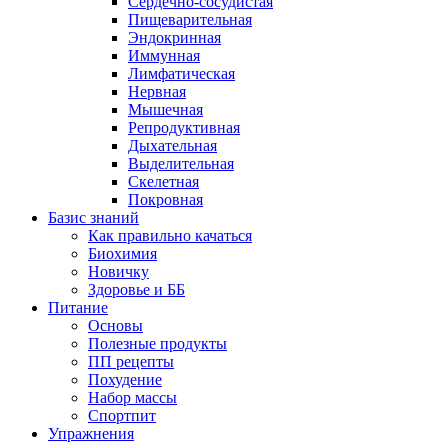
Сердечно-сосудистая
Пищеварительная
Эндокринная
Иммунная
Лимфатическая
Нервная
Мышечная
Репродуктивная
Дыхательная
Выделительная
Скелетная
Покровная
Базис знаний
Как правильно качаться
Биохимия
Новичку
Здоровье и ББ
Питание
Основы
Полезные продукты
ПП рецепты
Похудение
Набор массы
Спортпит
Упражнения