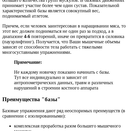
большего количества групп мускулов. В базовых движениях
принимает участие более чем один сустав. Показательной
характеристикой базы является совокупный вес,
поднимаемый атлетом.
Причем, если человек заинтересован в наращивании мяса, то
этот вес должен подниматься не один раз за подход, а в
диапазоне
4-6
повторений, иначе он превратится в силовика
(пауэрлифтинг). Получается, что Ваши мышечные объемы
зависят от способности тела работать с тяжелыми
многосуставными упражнениями.
Примечание:
Не каждому новичку показано начинать с базы.
Тут все индивидуально и зависит от
антропометрических данных, травм и различных
нарушений в строении костного аппарата
Преимущества "базы"
Базовые упражнения дают ряд неоспоримых преимуществ (в
сравнении с изолированными):
комплексная проработка разом большего мышечного