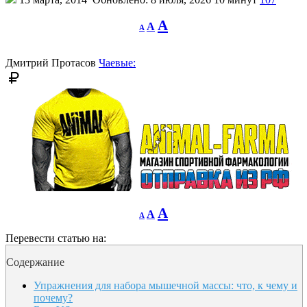
Decrease
Reset
Increase
A
A
A
font
font
size.
font
size.
size.
Дмитрий Протасов
Чаевые:
Decrease
Reset
Increase
A
A
A
font
font
size.
font
size.
Перевести статью на:
size.
Содержание
Упражнения для набора мышечной массы: что, к чему и
почему?