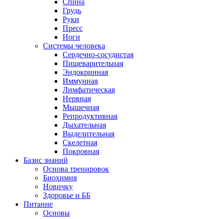
Спина
Грудь
Руки
Пресс
Ноги
Системы человека
Сердечно-сосудистая
Пищеварительная
Эндокринная
Иммунная
Лимфатическая
Нервная
Мышечная
Репродуктивная
Дыхательная
Выделительная
Скелетная
Покровная
Базис знаний
Основа тренировок
Биохимия
Новичку
Здоровье и ББ
Питание
Основы