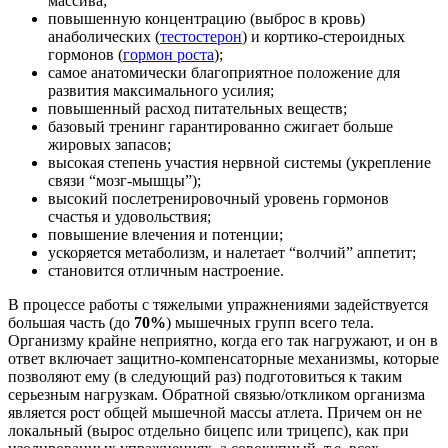
массива;
повышенную концентрацию (выброс в кровь)
анаболических (
тестостерон
) и кортико-стероидных
гормонов (
гормон роста
);
самое анатомически благоприятное положение для
развития максимального усилия;
повышенный расход питательных веществ;
базовый тренинг гарантированно сжигает больше
жировых запасов;
высокая степень участия нервной системы (укрепление
связи “мозг-мышцы”);
высокий послетренировочный уровень гормонов
счастья и удовольствия;
повышение влечения и потенции;
ускоряется метаболизм, и налетает “волчий” аппетит;
становится отличным настроение.
В процессе работы с тяжелыми упражнениями задействуется
большая часть (до
70%
) мышечных групп всего тела.
Организму крайне неприятно, когда его так нагружают, и он в
ответ включает защитно-компенсаторные механизмы, которые
позволяют ему (в следующий раз) подготовиться к таким
серьезным нагрузкам. Обратной связью/откликом организма
является рост общей мышечной массы атлета. Причем он не
локальный (вырос отдельно бицепс или трицепс), как при