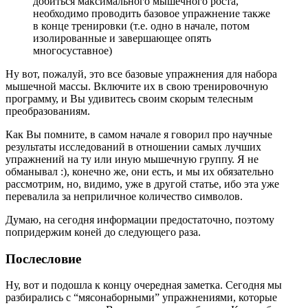
добиться максимального мышечного роста,
необходимо проводить базовое упражнение также
в конце тренировки (т.е. одно в начале, потом
изолированные и завершающее опять
многосуставное)
Ну вот, пожалуй, это все базовые упражнения для набора
мышечной массы. Включите их в свою тренировочную
программу, и Вы удивитесь своим скорым телесным
преобразованиям.
Как Вы помните, в самом начале я говорил про научные
результаты исследований в отношении самых лучших
упражнений на ту или иную мышечную группу. Я не
обманывал :), конечно же, они есть, и мы их обязательно
рассмотрим, но, видимо, уже в другой статье, ибо эта уже
перевалила за неприличное количество символов.
Думаю, на сегодня информации предостаточно, поэтому
попридержим коней до следующего раза.
Послесловие
Ну, вот и подошла к концу очередная заметка. Сегодня мы
разбирались с “мясонаборными” упражнениями, которые