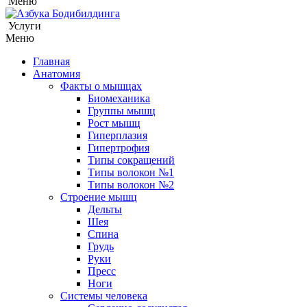
Меню
Услуги
Меню
Главная
Анатомия
Факты о мышцах
Биомеханика
Группы мышц
Рост мышц
Гиперплазия
Гипертрофия
Типы сокращений
Типы волокон №1
Типы волокон №2
Строение мышц
Дельты
Шея
Спина
Грудь
Руки
Пресс
Ноги
Системы человека