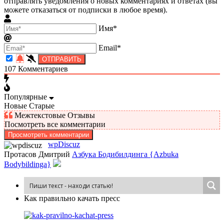
отправлять уведомления о новых комментариях и ответах (вы
можете отказаться от подписки в любое время).
Имя*
Email*
107
Комментариев
Популярные
Новые
Старые
Межтекстовые Отзывы
Посмотреть все комментарии
Просмотреть комментарии
wpDiscuz
Протасов Дмитрий
Азбука Бодибилдинга {Azbuka
Bodybildinga}
Как пра­виль­но ка­чать пресс