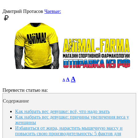
font
size.
size.
Дмитрий Протасов
Чаевые:
Decrease
Reset
Increase
A
A
A
font
font
size.
font
size.
Перевести статью на:
size.
Содержание
Как набрать вес девушке: всё, что надо знать
Как набрать вес девушке: причины увеличения веса у
женщины
Избавиться от жира, нарастить мышечную массу и
повысить свою производительность: 5 фактов для