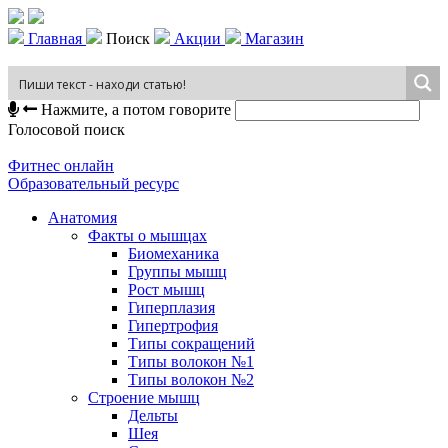
Главная
Поиск
Акции
Магазин
Нажмите, а потом говорите
Голосовой поиск
Фитнес онлайн
Образовательный ресурс
Анатомия
Факты о мышцах
Биомеханика
Группы мышц
Рост мышц
Гиперплазия
Гипертрофия
Типы сокращений
Типы волокон №1
Типы волокон №2
Строение мышц
Дельты
Шея