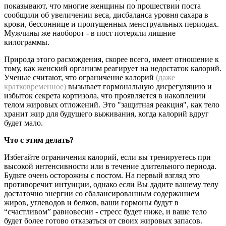
показывают, что многие женщины по прошествии поста
сообщили об увеличении веса, дисбаланса уровня сахара в
крови, бессоннице и пропущенных менструальных периодах.
Мужчины же наоборот - в пост потеряли лишние
килограммы.
Природа этого расхождения, скорее всего, имеет отношение к
тому, как женский организм реагирует на недостаток калорий.
Ученые считают, что ограничение калорий
(даже
кратковременное)
вызывает гормональную дисрегуляцию и
избыток секрета кортизола, что проявляется в накоплении
телом жировых отложений. Это "защитная реакция", как тело
хранит жир для будущего выживания, когда калорий вдруг
будет мало.
Что с этим делать?
Избегайте ограничения калорий, если вы тренируетесь при
высокой интенсивности или в течение длительного периода.
Будьте очень осторожны с постом. На первый взгляд это
противоречит интуиции, однако если Вы дадите вашему телу
достаточно энергии со сбалансированным содержанием
жиров, углеводов и белков, ваши гормоны будут в
“счастливом” равновесии - стресс будет ниже, и ваше тело
будет более готово отказаться от своих жировых запасов.