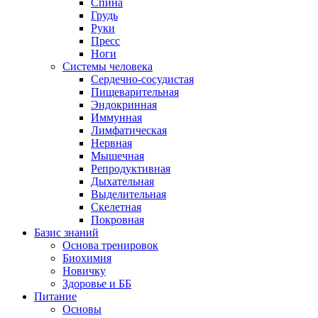
Спина
Грудь
Руки
Пресс
Ноги
Системы человека
Сердечно-сосудистая
Пищеварительная
Эндокринная
Иммунная
Лимфатическая
Нервная
Мышечная
Репродуктивная
Дыхательная
Выделительная
Скелетная
Покровная
Базис знаний
Основа тренировок
Биохимия
Новичку
Здоровье и ББ
Питание
Основы