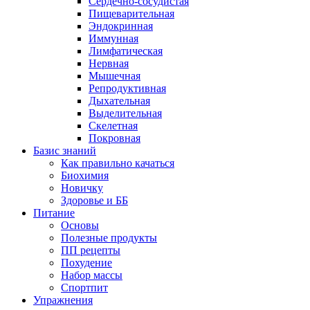
Сердечно-сосудистая
Пищеварительная
Эндокринная
Иммунная
Лимфатическая
Нервная
Мышечная
Репродуктивная
Дыхательная
Выделительная
Скелетная
Покровная
Базис знаний
Как правильно качаться
Биохимия
Новичку
Здоровье и ББ
Питание
Основы
Полезные продукты
ПП рецепты
Похудение
Набор массы
Спортпит
Упражнения