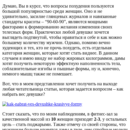
Думаю, Вы в курсе, что вопросы похудения пользуются
большой популярностью среди женщин. Оно и не
удивительно, засилие глянцевых журналов и навязанные
стандарты красоты – “90-60-90”, являются мощными
факторами к формированию желания изменения своих
телесных форм. Практически любой девушке хочется
выглядеть подтянутой, чтобы нравиться и себе и как можно
большему количеству мужчин. Однако, помимо вечно
худеющих и тех, кто не прочь похудеть, есть отдельная
категория женщин, которые хотят стать виднее. В данном
случаем я имею ввиду не набор жировых килограммов, дамы
хотят получить некоторую эффектную наполненность тела,
соблазнительные изгибы и пышные формы, ну и, конечно,
немного мышц также не помешает.
Вот, что в моем представлении хочет получить на выходе
любая читательница статьи, которая задается вопросом – как
набрать вес девушке?
Стоит сказать, что по моим наблюдениям, в фитнес-зал за
качественной массой из
10
женщин приходят
2-3
, у остальных
цель – стать поджарыми. Также отмечу со своей стороны, что
мужчинам больше нравятся дамы в теле, чем стройные модели