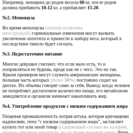
Например, женщина до родов весила
60
кг, после родов
должна прибавить
10-12
кг, а прибавляет
15-20
.
№2. Менопауза
Во время менопаузы
(полная остановка
менструаций)
гормональные изменения могут вызвать
увеличение аппетита и привести к набору веса, который в
последствии тяжело будет согнать.
№3. Недостаточное питание
Многие девушки считают, что если мало есть, то и
поправляться не будешь, вроде как не с чего. Это не так.
Ярким примером могут служить американские женщины,
большая часть которых
(более
50%
)
постоянно сидит на
диетах. Их объемы говорят сами за себя. Вывод: когда человек
не потребляет достаточное количество пищи, его метаболизм
замедляется и организм начинает накапливать жир.
№4. Употребление продуктов с низким содержанием жира
Пищевая промышленность хитрая штука, которая кричащими
надписями, типа “с низким содержанием жира”, заставляет
купить тот или иной товар
(содержащий столько же калорий,
сколько обычные продукты, но по более высокой цене)
. Чаще