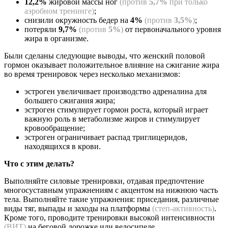
12,2%
жировой массы ног
(против
5,7%
при только
аэробном тренинге)
;
снизили окружность бедер на
4%
(против
3,5%
)
;
потеряли
9,7%
(против
5%
)
от первоначального уровня
жира в организме.
Были сделаны следующие выводы, что женский половой
гормон оказывает положительное влияние на сжигание жира
во время тренировок через несколько механизмов:
эстроген увеличивает производство адреналина для
большего сжигания жира;
эстроген стимулирует гормон роста, который играет
важную роль в метаболизме жиров и стимулирует
кровообращение;
эстроген ограничивает распад триглицеридов,
находящихся в крови.
Что с этим делать?
Выполняйте силовые тренировки, отдавая предпочтение
многосуставным упражнениям с акцентом на нижнюю часть
тела. Выполняйте такие упражнения: приседания, различные
виды тяг, выпады и заходы на платформы
(степ-активность)
.
Кроме того, проводите тренировки высокой интенсивности
(ВИТ)
на беговой дорожке или велосипеде.