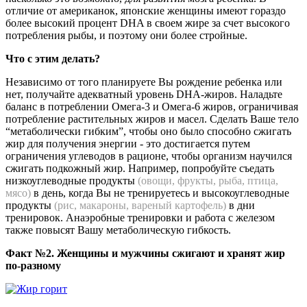
отличие от американок, японские женщины имеют гораздо
более высокий процент DHA в своем жире за счет высокого
потребления рыбы, и поэтому они более стройные.
Что с этим делать?
Независимо от того планируете Вы рождение ребенка или
нет, получайте адекватный уровень DHA-жиров. Наладьте
баланс в потреблении Омега-3 и Омега-6 жиров, ограничивая
потребление растительных жиров и масел. Сделать Ваше тело
“метаболически гибким”, чтобы оно было способно сжигать
жир для получения энергии - это достигается путем
ограничения углеводов в рационе, чтобы организм научился
сжигать подкожный жир. Например, попробуйте съедать
низкоуглеводные продукты
(овощи, фрукты, рыба, птица,
мясо)
в день, когда Вы не тренируетесь и высокоуглеводные
продукты
(рис, макароны, вареный картофель)
в дни
тренировок. Анаэробные тренировки и работа с железом
также повысят Вашу метаболическую гибкость.
Факт №2. Женщины и мужчины сжигают и хранят жир
по-разному