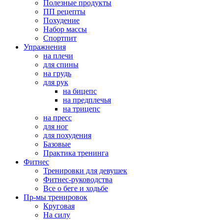
Полезные продукты
ПП рецепты
Похудение
Набор массы
Спортпит
Упражнения
на плечи
для спины
на грудь
для рук
на бицепс
на предплечья
на трицепс
на пресс
для ног
для похудения
Базовые
Практика тренинга
Фитнес
Тренировки для девушек
Фитнес-руководства
Все о беге и ходьбе
Пр-мы тренировок
Круговая
На силу