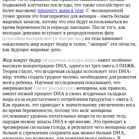
подкожной клетчатки после еды, что также способствует их
более высокому
проценту жира в теле
. С эволюционной
точки зрения это благоприятно для женщин - иметь больше
жировых запасов, потому что они будут использоваться во
время беременности и периода лактации. После того, как
молодые девушки вступают в репродуктивную фазу
(способны воспроизвести потомство)
, их тела начинают
накапливать жир вокруг бедер и талии, "запирая” эти области,
как будущие жировые депо.
Жир вокруг бедер
(ягодичная складка жира)
имеет особенно
высокую концентрацию DHA, одного из трех омега-3 ПНЖК.
Теория гласит, что ягодичная складка использует этот DHA-
жир, чтобы создать грудное молоко, необходимое для развития
мозга ребенка. Научные исследования показывают, что
американские
(также российские)
женщины, как правило,
имеют низкий процент DHA в своих ягодичных складках
жира из-за недостаточного потребления продуктов с омега-3.
Как правило, это приводит к значительному увеличению веса
во время беременности, потому что мозг женщины
отслеживает уровень питательных веществ по всему телу,
ощущая низкие запасы DHA в организме. Это приводит к
чрезмерным сигналам голода, в результате чего женщины едят
больше в стремлении сохранить как можно больше DHA,
насколько это возможно, для развития мозга ребенка. В