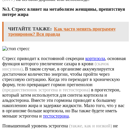
№3. Стресс влияет на метаболизм женщины, препятствуя
потере жира
ЧИТАЙТЕ ТАКЖЕ:
Как часто менять программу
тренировок? Вся правда
Стресс приводит к постоянной секреции
кортизола
, основная
функция которого увеличение сахара в крови
(скачок
инсулина)
. В таком случае, в организме аккумулируется
достаточное количество энергии, чтобы пройти через
стрессовую ситуацию. Когда это переходит в хроническую
форму, тело превращает гормон прегненолон
(предшественник эстрогена и тестостерона)
в прогестерон,
который затем используется для синтеза кортизола и
альдостерона. Вместе эти гормоны приводят к большему
накоплению жира и задержке жидкости. Мало того, что у вас
в организме больше кортизола, но Вы также будете иметь
меньше эстрогена и
тестостерона
.
Повышенный уровень эстрогена
(также, как и низкий)
не