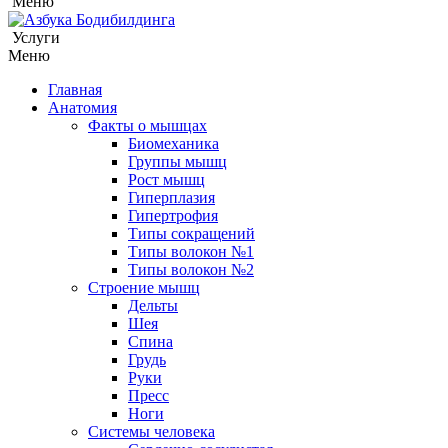
Меню
Услуги
Меню
Главная
Анатомия
Факты о мышцах
Биомеханика
Группы мышц
Рост мышц
Гиперплазия
Гипертрофия
Типы сокращений
Типы волокон №1
Типы волокон №2
Строение мышц
Дельты
Шея
Спина
Грудь
Руки
Пресс
Ноги
Системы человека