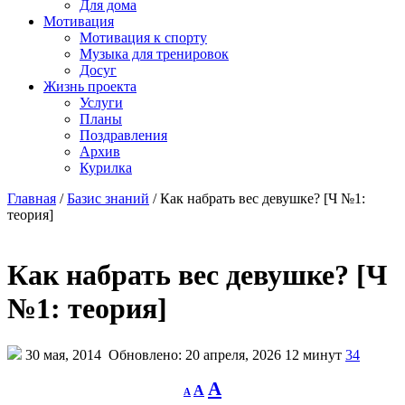
Для дома
Мотивация
Мотивация к спорту
Музыка для тренировок
Досуг
Жизнь проекта
Услуги
Планы
Поздравления
Архив
Курилка
Главная
/
Базис знаний
/
Как набрать вес девушке? [Ч №1:
теория]
Как набрать вес девушке? [Ч
№1: теория]
30 мая, 2014
Обновлено: 20 апреля, 2026
12 минут
34
Decrease
Reset
Increase
A
A
A
font
font
size.