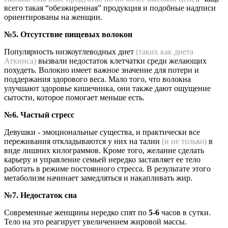
всего такая “обезжиренная” продукция и подобные надписи
ориентированы на женщин.
№5. Отсутствие пищевых волокон
Популярность низкоуглеводных диет
(таких как диета
Аткинса)
вызвали недостаток клетчатки среди желающих
похудеть. Волокно имеет важное значение для потери и
поддержания здорового веса. Мало того, что волокна
улучшают здоровье кишечника, они также дают ощущение
сытости, которое помогает меньше есть.
№6. Частый стресс
Девушки - эмоциональные существа, и практически все
переживания откладываются у них на талии
(и не только)
в
виде лишних килограммов. Кроме того, желание сделать
карьеру и управление семьей нередко заставляет ее тело
работать в режиме постоянного стресса. В результате этого
метаболизм начинает замедляться и накапливать жир.
№7. Недостаток сна
Современные женщины нередко спят по
5-6
часов в сутки.
Тело на это реагирует увеличением жировой массы.