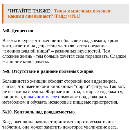
ЧИТАЙТЕ ТАКЖЕ:
Типы мышечных волокон:
какими они бывают? [Гайд: ч №1]
№8. Депрессия
Все мы в курсе, что женщины большие сладкоежки, кроме
того, ответом на депрессии часто является поедание
“эмоциональной пищи” – различных вкусностей. Чем
сложнее жизнь - тем больше хочется себя порадовать. Сладкое
= лишние килограммы.
№9. Отсутствие в рационе полезных жиров
Большинство женщин обходят стороной все виды жиров,
считая, что именно они виновники "порчи" фигуры. Так вот,
не все жиры вредны. Жирные кислоты, которые содержатся,
например, в
льняном масле
помогают поддерживать
метаболизм и обуздать нездоровые пищевые пристрастия.
№10. Контроль над рождаемостью
Когда женщина начинает принимать противозачаточные
таблетки, она может заметить некоторое увеличение веса.