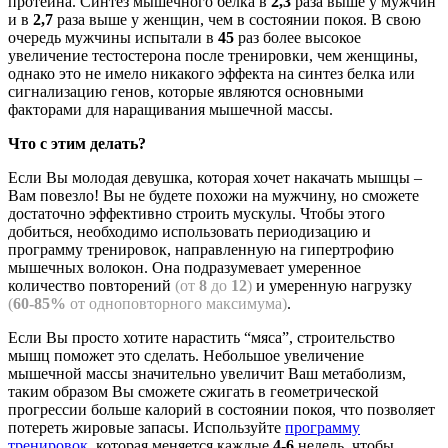
протеина. Синтез мышечного белка в
2,3
раза выше у мужчин
и в
2,7
раза выше у женщин, чем в состоянии покоя. В свою
очередь мужчины испытали в
45
раз более высокое
увеличение тестостерона после тренировки, чем женщины,
однако это не имело никакого эффекта на синтез белка или
сигнализацию генов, которые являются основными
факторами для наращивания мышечной массы.
Что с этим делать?
Если Вы молодая девушка, которая хочет накачать мышцы –
Вам повезло! Вы не будете похожи на мужчину, но сможете
достаточно эффективно строить мускулы. Чтобы этого
добиться, необходимо использовать периодизацию и
программу тренировок, направленную на гипертрофию
мышечных волокон. Она подразумевает умеренное
количество повторений
(от
8
до
12
)
и умеренную нагрузку
(
60-85%
от одноповторного максимума)
.
Если Вы просто хотите нарастить “мяса”, строительство
мышц поможет это сделать. Небольшое увеличение
мышечной массы значительно увеличит Ваш метаболизм,
таким образом Вы сможете сжигать в геометрической
прогрессии больше калорий в состоянии покоя, что позволяет
потереть жировые запасы. Используйте
программу
тренировок
, которая меняется каждые
4-6
недель, чтобы