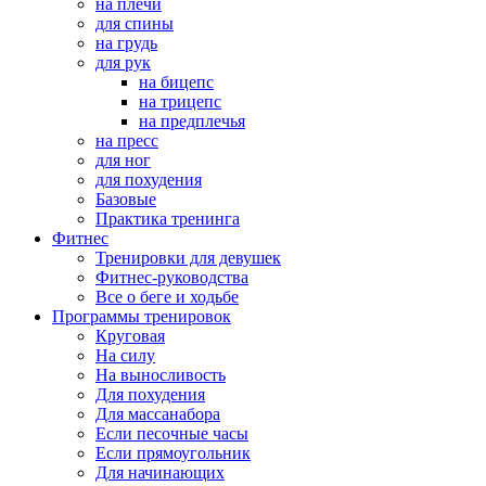
на плечи
для спины
на грудь
для рук
на бицепс
на трицепс
на предплечья
на пресс
для ног
для похудения
Базовые
Практика тренинга
Фитнес
Тренировки для девушек
Фитнес-руководства
Все о беге и ходьбе
Программы тренировок
Круговая
На силу
На выносливость
Для похудения
Для массанабора
Если песочные часы
Если прямоугольник
Для начинающих