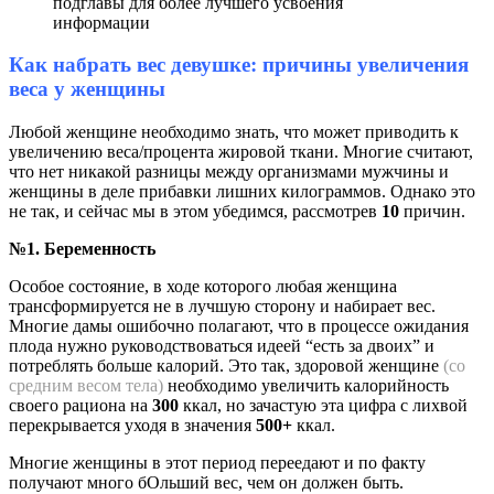
подглавы для более лучшего усвоения
информации
Как набрать вес девушке: причины увеличения
веса у женщины
Любой женщине необходимо знать, что может приводить к
увеличению веса/процента жировой ткани. Многие считают,
что нет никакой разницы между организмами мужчины и
женщины в деле прибавки лишних килограммов. Однако это
не так, и сейчас мы в этом убедимся, рассмотрев
10
причин.
№1. Беременность
Особое состояние, в ходе которого любая женщина
трансформируется не в лучшую сторону и набирает вес.
Многие дамы ошибочно полагают, что в процессе ожидания
плода нужно руководствоваться идеей “есть за двоих” и
потреблять больше калорий. Это так, здоровой женщине
(со
средним весом тела)
необходимо увеличить калорийность
своего рациона на
300
ккал, но зачастую эта цифра с лихвой
перекрывается уходя в значения
500+
ккал.
Многие женщины в этот период переедают и по факту
получают много бОльший вес, чем он должен быть.