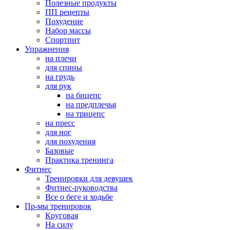
Полезные продукты
ПП рецепты
Похудение
Набор массы
Спортпит
Упражнения
на плечи
для спины
на грудь
для рук
на бицепс
на предплечья
на трицепс
на пресс
для ног
для похудения
Базовые
Практика тренинга
Фитнес
Тренировки для девушек
Фитнес-руководства
Все о беге и ходьбе
Пр-мы тренировок
Круговая
На силу