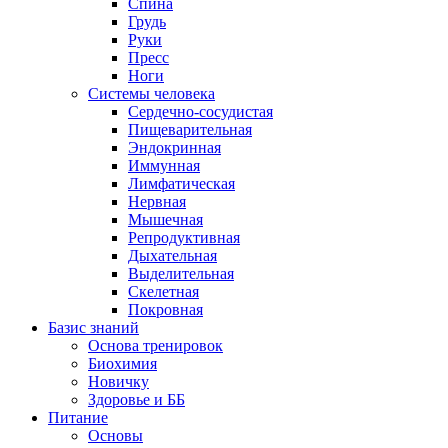
Спина
Грудь
Руки
Пресс
Ноги
Системы человека
Сердечно-сосудистая
Пищеварительная
Эндокринная
Иммунная
Лимфатическая
Нервная
Мышечная
Репродуктивная
Дыхательная
Выделительная
Скелетная
Покровная
Базис знаний
Основа тренировок
Биохимия
Новичку
Здоровье и ББ
Питание
Основы