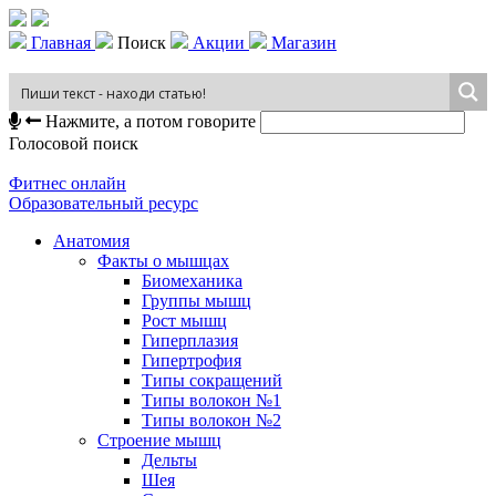
Главная
Поиск
Акции
Магазин
Нажмите, а потом говорите
Голосовой поиск
Фитнес онлайн
Образовательный ресурс
Анатомия
Факты о мышцах
Биомеханика
Группы мышц
Рост мышц
Гиперплазия
Гипертрофия
Типы сокращений
Типы волокон №1
Типы волокон №2
Строение мышц
Дельты
Шея