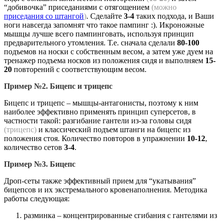
“добивочка” приседаниями с отягощением
(можно
приседания со штангой
)
. Сделайте
3-4
таких подхода, и Ваши
ноги навсегда запомнят что такое пампинг :). Икроножные
мышцы лучше всего пампинговать, используя принцип
предварительного утомления. Т.е. сначала сделали
80-100
подъемов на носки с собственным весом, а затем уже дуем на
тренажер подъема носков из положения сидя и выполняем
15-
20
повторений с соответствующим весом.
Пример №2. Бицепс и трицепс
Бицепс и трицепс – мышцы-антагонисты, поэтому к ним
наиболее эффективно применять принцип суперсетов, в
частности такой: разгибание гантели из-за головы сидя
(трицепс)
и классический подъем штанги на бицепс из
положения стоя. Количество повторов в упражнении
10-12
,
количество сетов
3-4
.
Пример №3. Бицепс
Дроп-сеты также эффективный прием для “укатывания”
бицепсов и их экстремального кровенаполнения. Методика
работы следующая:
разминка – концентрированные сгибания с гантелями из