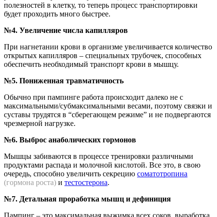
полезностей в клетку, то теперь процесс транспортировки
будет проходить много быстрее.
№4. Увеличение числа капилляров
При нагнетании крови в организме увеличивается количество
открытых капилляров – специальных трубочек, способных
обеспечить необходимый транспорт крови в мышцу.
№5. Пониженная травматичность
Обычно при пампинге работа происходит далеко не с
максимальными/субмаксимальными весами, поэтому связки и
суставы трудятся в “сберегающем режиме” и не подвергаются
чрезмерной нагрузке.
№6. Выброс анаболических гормонов
Мышцы забиваются в процессе тренировки различными
продуктами распада и молочной кислотой. Все это, в свою
очередь, способно увеличить секрецию
соматотропина
(гормона роста)
и
тестостерона
.
№7. Детальная проработка мышц и дефиниция
Пампинг – это максимальная выжимка всех соков, выработка