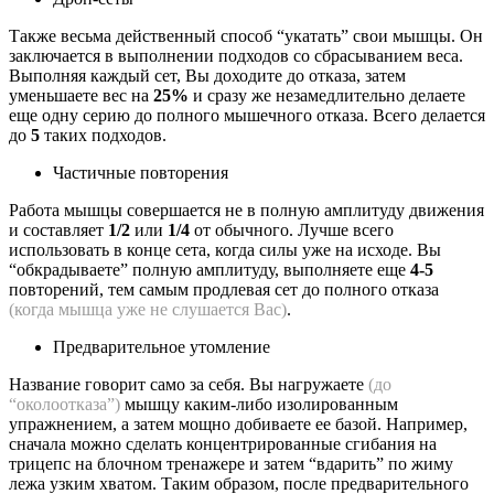
Также весьма действенный способ “укатать” свои мышцы. Он
заключается в выполнении подходов со сбрасыванием веса.
Выполняя каждый сет, Вы доходите до отказа, затем
уменьшаете вес на
25%
и сразу же незамедлительно делаете
еще одну серию до полного мышечного отказа. Всего делается
до
5
таких подходов.
Частичные повторения
Работа мышцы совершается не в полную амплитуду движения
и составляет
1/2
или
1/4
от обычного. Лучше всего
использовать в конце сета, когда силы уже на исходе. Вы
“обкрадываете” полную амплитуду, выполняете еще
4-5
повторений, тем самым продлевая сет до полного отказа
(когда мышца уже не слушается Вас)
.
Предварительное утомление
Название говорит само за себя. Вы нагружаете
(до
“околоотказа”)
мышцу каким-либо изолированным
упражнением, а затем мощно добиваете ее базой. Например,
сначала можно сделать концентрированные сгибания на
трицепс на блочном тренажере и затем “вдарить” по жиму
лежа узким хватом. Таким образом, после предварительного