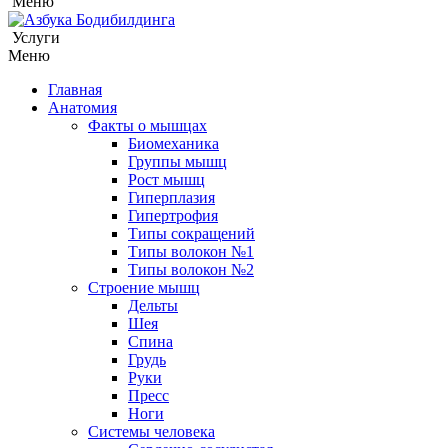
Меню
Услуги
Меню
Главная
Анатомия
Факты о мышцах
Биомеханика
Группы мышц
Рост мышц
Гиперплазия
Гипертрофия
Типы сокращений
Типы волокон №1
Типы волокон №2
Строение мышц
Дельты
Шея
Спина
Грудь
Руки
Пресс
Ноги
Системы человека