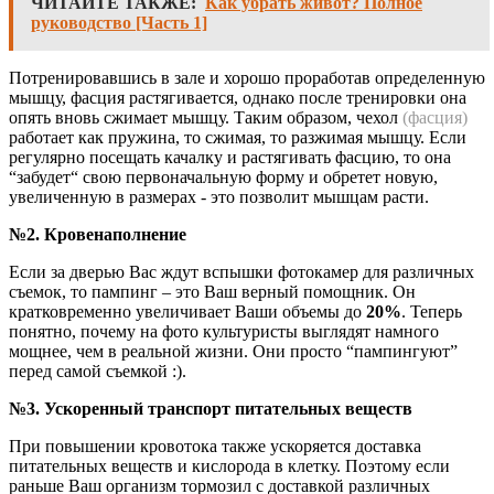
ЧИТАЙТЕ ТАКЖЕ:
Как убрать живот? Полное
руководство [Часть 1]
Потренировавшись в зале и хорошо проработав определенную
мышцу, фасция растягивается, однако после тренировки она
опять вновь сжимает мышцу. Таким образом, чехол
(фасция)
работает как пружина, то сжимая, то разжимая мышцу. Если
регулярно посещать качалку и растягивать фасцию, то она
“забудет“ свою первоначальную форму и обретет новую,
увеличенную в размерах - это позволит мышцам расти.
№2. Кровенаполнение
Если за дверью Вас ждут вспышки фотокамер для различных
съемок, то пампинг – это Ваш верный помощник. Он
кратковременно увеличивает Ваши объемы до
20%
. Теперь
понятно, почему на фото культуристы выглядят намного
мощнее, чем в реальной жизни. Они просто “пампингуют”
перед самой съемкой :).
№3. Ускоренный транспорт питательных веществ
При повышении кровотока также ускоряется доставка
питательных веществ и кислорода в клетку. Поэтому если
раньше Ваш организм тормозил с доставкой различных