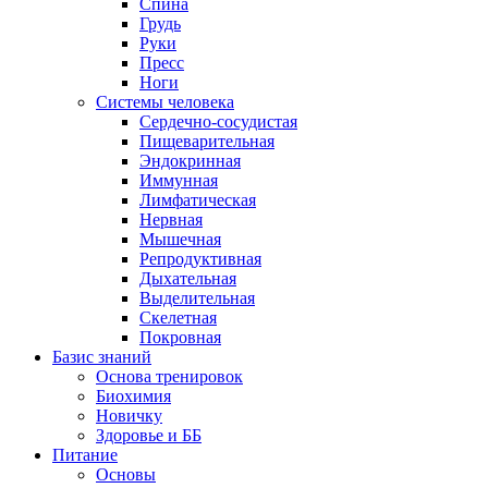
Спина
Грудь
Руки
Пресс
Ноги
Системы человека
Сердечно-сосудистая
Пищеварительная
Эндокринная
Иммунная
Лимфатическая
Нервная
Мышечная
Репродуктивная
Дыхательная
Выделительная
Скелетная
Покровная
Базис знаний
Основа тренировок
Биохимия
Новичку
Здоровье и ББ
Питание
Основы