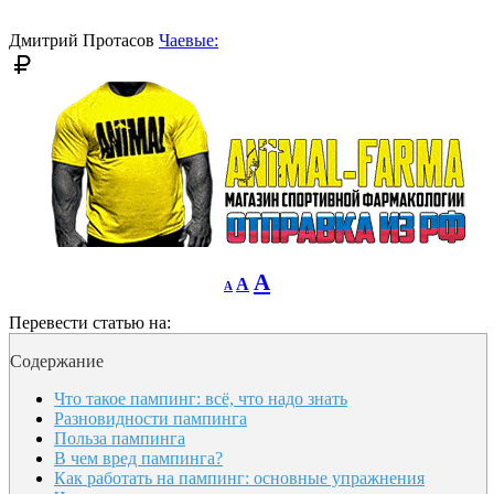
font
size.
size.
Дмитрий Протасов
Чаевые:
Decrease
Reset
Increase
A
A
A
font
font
size.
font
size.
Перевести статью на:
size.
Содержание
Что такое пампинг: всё, что надо знать
Разновидности пампинга
Польза пампинга
В чем вред пампинга?
Как работать на пампинг: основные упражнения