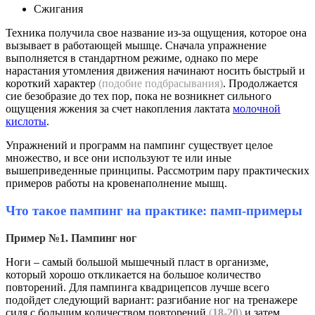
Сжигания
Техника получила свое название из-за ощущения, которое она
вызывает в работающей мышце. Сначала упражнение
выполняется в стандартном режиме, однако по мере
нарастания утомления движения начинают носить быстрый и
короткий характер
(подобие подбрасывания)
. Продолжается
сие безобразие до тех пор, пока не возникнет сильного
ощущения жжения за счет накопления лактата
молочной
кислоты
.
Упражнений и программ на пампинг существует целое
множество, и все они используют те или иные
вышеприведенные принципы. Рассмотрим пару практических
примеров работы на кровенаполнение мышц.
Что такое пампинг на практике: памп-примеры
Пример №1. Пампинг ног
Ноги – самый большой мышечный пласт в организме,
который хорошо откликается на большое количество
повторений. Для пампинга квадрицепсов лучше всего
подойдет следующий вариант: разгибание ног на тренажере
сидя с большим количеством повторений
(
18-20
)
и затем