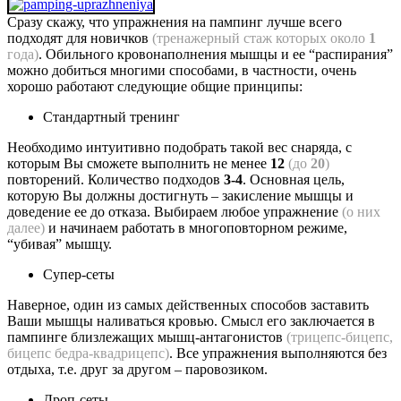
Сразу скажу, что упражнения на пампинг лучше всего
подходят для новичков
(тренажерный стаж которых около
1
года)
. Обильного кровонаполнения мышцы и ее “распирания”
можно добиться многими способами, в частности, очень
хорошо работают следующие общие принципы:
Стандартный тренинг
Необходимо интуитивно подобрать такой вес снаряда, с
которым Вы сможете выполнить не менее
12
(до
20
)
повторений. Количество подходов
3-4
. Основная цель,
которую Вы должны достигнуть – закисление мышцы и
доведение ее до отказа. Выбираем любое упражнение
(о них
далее)
и начинаем работать в многоповторном режиме,
“убивая” мышцу.
Супер-сеты
Наверное, один из самых действенных способов заставить
Ваши мышцы наливаться кровью. Смысл его заключается в
пампинге близлежащих мышц-антагонистов
(трицепс-бицепс,
бицепс бедра-квадрицепс)
. Все упражнения выполняются без
отдыха, т.е. друг за другом – паровозиком.
Дроп-сеты