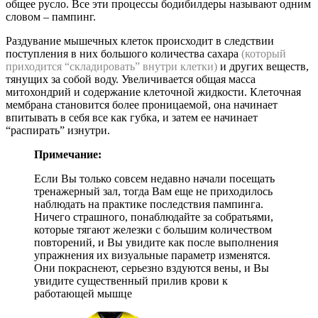
общее русло. Все эти процессы бодибилдеры называют одним
словом – пампинг.
Раздувание мышечных клеток происходит в следствии
поступления в них большого количества сахара
(который
приходится “складировать” внутри клетки)
и других веществ,
тянущих за собой воду. Увеличивается общая масса
митохондрий и содержание клеточной жидкости. Клеточная
мембрана становится более проницаемой, она начинает
впитывать в себя все как губка, и затем ее начинает
“распирать” изнутри.
Примечание:
Если Вы только совсем недавно начали посещать
тренажерный зал, тогда Вам еще не приходилось
наблюдать на практике последствия пампинга.
Ничего страшного, понаблюдайте за собратьями,
которые тягают железки с большим количеством
повторений, и Вы увидите как после выполнения
упражнения их визуальные параметр изменятся.
Они покраснеют, серьезно вздуются вены, и Вы
увидите существенный прилив крови к
работающей мышце