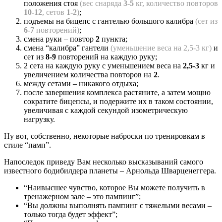
положения стоя
(вес снаряда
3-5
кг, количество повторов
10-12
, сетов
1-2
)
;
подъемы на бицепс с гантелью большого калибра
(сет из
6-7
повторений)
;
смена руки – повтор
2
пункта;
смена “калибра” гантели
(уменьшение веса на 2,5-3 кг)
и
сет из
8-9
повторений на каждую руку;
2 сета на каждую руку с уменьшением веса на
2,5-3
кг и
увеличением количества повторов на
2
.
между сетами – никакого отдыха;
после завершения комплекса растяните, а затем мощно
сократите бицепсы, и подержите их в таком состоянии,
увеличивая с каждой секундой изометрическую
нагрузку.
Ну вот, собственно, некоторые наброски по тренировкам в
стиле “памп”.
Напоследок приведу Вам несколько высказываний самого
известного бодибилдера планеты – Арнольда Шварценеггера.
“Наивысшее чувство, которое Вы можете получить в
тренажерном зале – это пампинг”;
“Вы должны выполнять пампинг с тяжелыми весами –
только тогда будет эффект”;