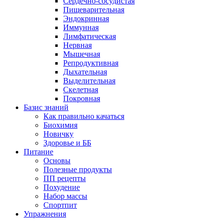
Сердечно-сосудистая
Пищеварительная
Эндокринная
Иммунная
Лимфатическая
Нервная
Мышечная
Репродуктивная
Дыхательная
Выделительная
Скелетная
Покровная
Базис знаний
Как правильно качаться
Биохимия
Новичку
Здоровье и ББ
Питание
Основы
Полезные продукты
ПП рецепты
Похудение
Набор массы
Спортпит
Упражнения